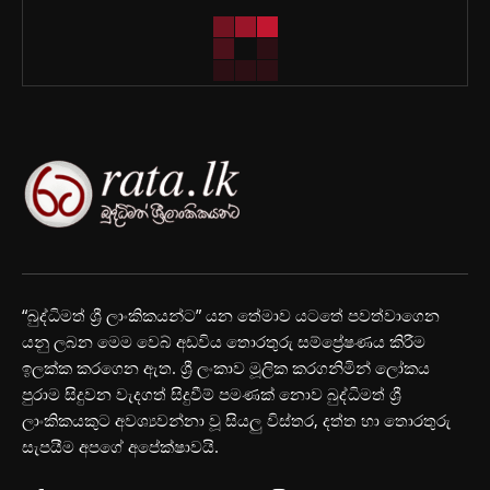
“බුද්ධිමත් ශ්‍රී ලාංකිකයන්ට” යන තේමාව යටතේ පවත්වාගෙන
යනු ලබන මෙම වෙබ් අඩවිය තොරතුරු සම්ප්‍රේෂණය කිරීම
ඉලක්ක කරගෙන ඇත. ශ්‍රී ලංකාව මූලික කරගනිමින් ලෝකය
පුරාම සිදුවන වැදගත් සිදුවීම් පමණක් නොව බුද්ධිමත් ශ්‍රී
ලාංකිකයකුට අවශ්‍යවන්නා වූ සියලු විස්තර, දත්ත හා තොරතුරු
සැපයීම අපගේ අපේක්ෂාවයි.