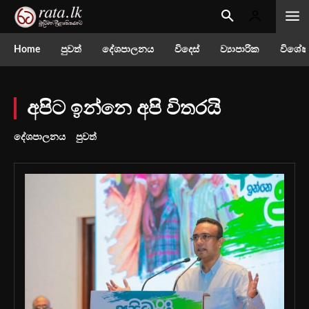
Home
පුවත්
දේශපාලනය
විදෙස්
ව්‍යාපාරික
විශේෂ
අපිට ඉන්නෙ අපි විතරයි
දේශපාලනය
පුවත්