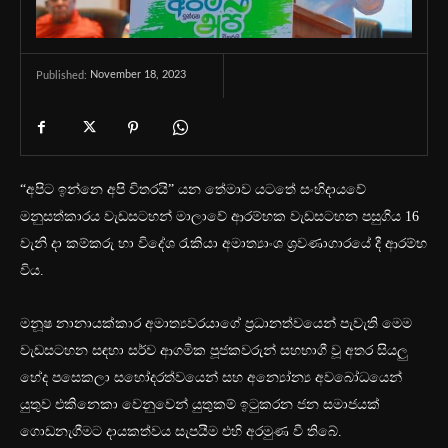
November 18, 2023
Published:
“අපිට ඉන්නෙ අපි විතරයි” යන තේමාව යටතේ සංහිදායවේ
මනුසත්කාරය වැඩසටහන් මාලාවේ ආරම්භක වැඩසටහන පසුගිය 16
වැනි දා කම්කරු හා විදේශ රැකියා අමාත්‍යාංශ ශ්‍රවණාගාරයේ දී ආරම්භ
විය.
මනූෂ නානායක්කාර අමාත්‍යවරයාගේ ප්‍රධානත්වයෙන් පැවැති මෙම
වැඩසටහන සඳහා සර්ව ආගමික පූජකවරුන් සහභාගී වූ අතර සියලු
භේද පසෙකලා සහෝදරත්වයෙන් සහ අන්‍යෝන්‍ය අවබෝධයෙන්
යුතුව එකිනෙකා වෙනුවෙන් යුතුකම් ඉටුකරන ජන සමාජයක්
ගොඩනැගීමට දායකත්වය සැපයීම එහි අරමුණ වී තිබේ.