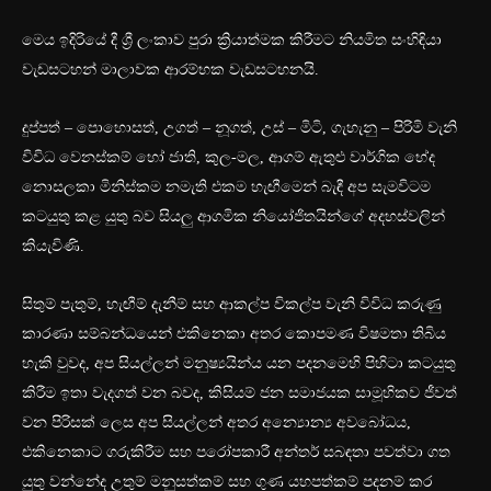
මෙය ඉදිරියේ දී ශ්‍රී ලංකාව පුරා ක්‍රියාත්මක කිරීමට නියමිත සංහිඳියා
වැඩසටහන් මාලාවක ආරම්භක වැඩසටහනයි.
දුප්පත් – පොහොසත්, උගත් – නූගත්, උස් – මිටි, ගැහැනු – පිරිමි වැනි
විවිධ වෙනස්කම් හෝ ජාති, කුල-මල, ආගම් ඇතුළු වාර්ගික භේද
නොසලකා මිනිස්කම නමැති එකම හැඟීමෙන් බැඳී අප සැමවිටම
කටයුතු කළ යුතු බව සියලු ආගමික නියෝජිතයින්ගේ අදහස්වලින්
කියැවිණි.
සිතුම් පැතුම්, හැඟීම් දැනීම් සහ ආකල්ප විකල්ප වැනි විවිධ කරුණු
කාරණා සම්බන්ධයෙන් එකිනෙකා අතර කොපමණ විෂමතා තිබිය
හැකි වුවද, අප සියල්ලන් මනුෂ්‍යයින්ය යන පදනමෙහි පිහිටා කටයුතු
කිරීම ඉතා වැදගත් වන බවද, කිසියම් ජන සමාජයක සාමූහිකව ජීවත්
වන පිරිසක් ලෙස අප සියල්ලන් අතර අන්‍යොන්‍ය අවබෝධය,
එකිනෙකාට ගරුකිරීම සහ පරෝපකාරී අන්තර් සබඳතා පවත්වා ගත
යුතු වන්නේද උතුම් මනුසත්කම් සහ ගුණ යහපත්කම් පදනම් කර