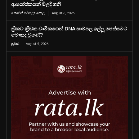
ආයෝජකයන් මිලදී ගනී
කොටස් වෙළෙඳ පොළ
August 6, 2026
ක්‍රිකට් ක්‍රීඩක චාමිකගෙන් DNA සාම්පල ඉල්ලූ පෙත්සමට
මොකද වුණේ?
පුවත්
August 5, 2026