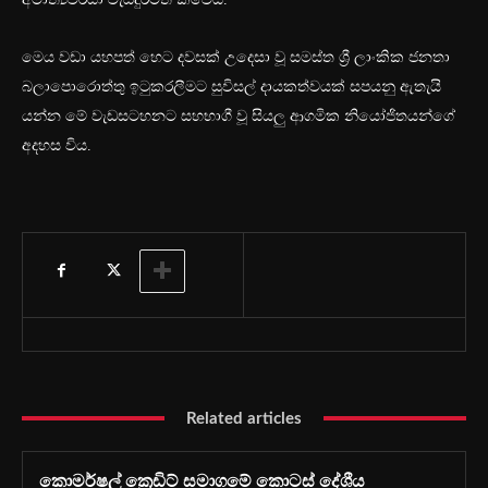
මෙය වඩා යහපත් හෙට දවසක් උදෙසා වූ සමස්ත ශ්‍රී ලාංකික ජනතා
බලාපොරොත්තු ඉටුකරලීමට සුවිසල් දායකත්වයක් සපයනු ඇතැයි
යන්න මේ වැඩසටහනට සහභාගී වූ සියලු ආගමික නියෝජිතයන්ගේ
අදහස විය.
Related articles
කොමර්ෂල් ක්‍රෙඩිට් සමාගමේ කොටස් දේශීය