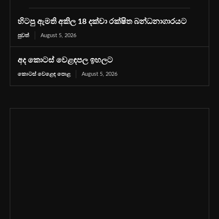
හිටපු ඇමති අකිල 18 දක්වා රක්ෂිත බන්ධනාගාරයට
පුවත්
August 5, 2026
අද කොටස් වෙළඳපල ඉහලට
කොටස් වෙළෙඳ පොළ
August 5, 2026