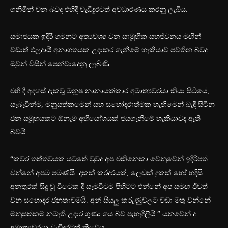
ගනිමින් වන බවද එහිදී වැඩිදුරටත් අවධාරණය කරනු ලැබීය.
සමාජයක ඉදිරි ගමනට අත්‍යවශ්‍ය වන සාමූහික සහජීවනය මඟින්
වඩාත් ඵලදායී අනාගතයක් උදාකර ගැනීමේ හැකියාව පවතින බවද
ඔවුන් විසින් පෙන්වාදෙනු ලැබිණි.
එහි දී අදහස් දැක්වූ මනූෂ නානායක්කාර අමාත්‍යවරයා කියා සිටියේ,
සැබැවින්ම, මනුසත්කමෙන් සහ සහෝදරාත්මක හැඟීමෙන් බැඳී සිටින
ජන සමූහයකට ඕනෑම අභියෝගයක් ජයගැනීමේ හැකියාවද ඇති
බවයි.
“කවර තත්ත්වයක් යටතේ වුවද අප එකිනෙකා වෙනුවෙන් ඉදිරිපත්
වන්නේ අපම පමණයි. දුකක් කරදරයක්, ලෙඩක් දුකක් හෝ හදිසි
අනතුරක් සිදු වූ විටෙක දී සැමවිටම පිහිටට එන්නේ අප සමඟ ජීවත්
වන සහෝදර ජනතාවමයි. අන් සියලු කරුණුවලට වඩා මතු වන්නේ
මනුසත්කම නමැති උදාර ගුණාංගය බව පැහැදිලියි.” යනුවෙන් ද
අමාත්‍යවරයා වැඩිදුරටත් කීවේය.