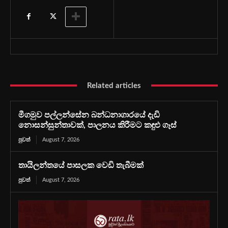
Related articles
මීගමුව පල්ලන්සේන බන්ධනාගාරයේ දැඩි
නොසන්සුන්තාවක්, පාලනය කිරීමට කඳුළු ගෑස්
පුවත්
August 7, 2026
තායිලන්තයේ පාසලක වෙඩි තැබීමක්
පුවත්
August 7, 2026