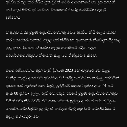
අඩවියේ පල කර තිබිය යුතු වුවත් මෙම ආයතනයේ එලෙස සඳහන්
කර නැති බවත් අභියාචනා විභාගයේ දී තරිඳු ජයවර්ධන දැනුම්
දුන්නේය.
ඒ අනුව රාජ්‍ය මුද්‍රණ දෙපාර්තමේන්තු වෙබ් අඩවිය නිසි ලෙස සකස්
කර තොරතුරු පනතට අදාළ පත් කිරීම් හා අනෙකුත් නිවේදන සිදු කළ
යුතු ආකාරය සඳහන් කරන ලෙස කොමිසම එදින අදාල
දෙපාර්තමේන්තුවට නියෝග කළ බව තීන්දුවේ දැක්වේ.
මෙම අභියාචනය තුන් වැනි දිනටත් 2023 නොවැම්බර් මස පළමු
වැනිදා කැඳවූ අතර එම අවස්ථාවේ දී තරිඳු ජයවර්ධන කරුණු දක්වමින්
ප්‍රකාශ කර ඇත්තේ තොරතුරු ඉල්ලීමේ සඳහන් ප්‍රශ්න අංක 01 සිට
අංක 08 දක්වා ඉල්ලා ඇති තොරතුරු රජයේ මුද්‍රණ දෙපාර්තමේන්තුව
විසින් එවා තිබූ බවයි. එම අංක යටතේ ඉල්ලා ඇත්තේ රජයේ මුද්‍රණ
දෙපාර්තමේන්තුවට සුදු මුද්‍රණ කඩදාසි මිලදී ගැනීමේ ටෙන්ඩරයකට
අදාල තොරතුරු වේ.