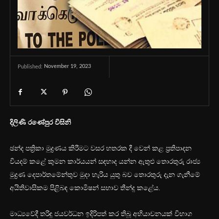
November 19, 2023
Published:
දිලිණි රණේපුර විසිනි
ඡන්ද පත්‍රිකා මුද්‍රණය කිරීමට වසර හතරක දී වෙන් කළ ප්‍රතිපාදන
වියදම් කළේ කුමන කාර්යයන් සඳහාද යන්න ඇතුළු තොරතුරු රාජ්‍ය
මුද්‍රණ දෙපාර්තමේන්තුව මුදා හැරිය යුතු බව තොරතුරු දැන ගැනීමේ
අයිතිවාසිකම පිළිබඳ කොමිෂන් සභාව තීන්දු කළේය.
මාධ්‍යවේදී තරිඳු ජයවර්ධන ඉදිරිපත් කර තිබූ අභියාචනයක් විභාග