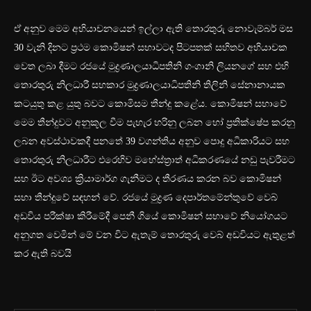
ඒ අනුව මෙම අභියාචනයෙන් ඉල්ලා ඇති තොරතුරු නොවැම්බර් මස
30 වැනි දිනට ප්‍රථම කොමිෂන් සභාවටද පිටපතක් සහිතව අභියාචක
වෙත ලබා දීමට රජයේ මුද්‍රණාලයාධිපතිනි ගංගානි ලියනගේ සහ එහි
තොරතුරු නිලධාරී සහකාර මුද්‍රණාලයාධිපතිනි තිලිනි සේනානායක
කටයුතු කළ යුතු බවට කොමිසම තීන්දු කළේය. කොමිෂන් සභාවේ
මෙම තීන්දුවට අනුකූල වීම පැහැර හරිනු ලබන හෝ ප්‍රතික්ෂේප කරනු
ලබන අවස්ථාවකදී පනතේ 39 වගන්තිය අනුව පොදු අධිකාරියට සහ
තොරතුරු නිලධාරීට එරෙහිව මහේස්ත්‍රාත් අධිකරණයේ නඩු පැවරීමට
සහ ඊට අවශ්‍ය ක්‍රියාමාර්ග ගැනීමට ද තීරණය කරන බව කොමිෂන්
සභා තීන්දුවේ සඳහන් වේ. රජයේ මුද්‍රණ දෙපාර්තමේන්තුවේ වෙබ්
අඩවිය පරීක්ෂා කිරීමේදී පෙනී ගියේ කොමිෂන් සභාවේ නියෝගයට
අනුගත වෙමින් මේ වන විට ඇතැම් තොරතුරු වෙබ් අඩවියට ඇතුළත්
කර ඇති බවයි