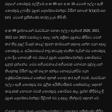
ඔහුගේ තොරතුරු ඉල්ලීමේ අංක 09 සහ අංක 10 යටතේ ඉල්ලා ඇති
තොරතුරු ලබාදීම මුද්‍රණ දෙපාර්තමේන්තුව විසින් පනතේ 5(1)(ඒ) සහ
(ක) යටතේ ප්‍රතික්ෂේප කරනු ලැබ තිබිණි.
අංක 09 ප්‍රශ්නයෙන් ජයවර්ධන මහතා ඉල්ලා ඇත්තේ 2020, 2021,
2022 සහ 2023 වසරවලට අදාල ඡන්ද පත්‍රිකා මුද්‍රණය කිරීමට වෙන්
කර තිබූ මුදල් වියදම් කළේ කුමන කාර්යයන් සඳහාද යන්න ගැන අදාල
තොරතුරු ය. අධිකරණයේ නඩු කටයුතු පවතින බැවින් එම තොරතුරු
ලබා දිය නොහැකි බව රජයේ මුද්‍රණ දෙපාර්තමේන්තුව කොමිසමට
දැනුම් දුන්නේය. මෙම අභියාචනයේ අභියාචක නොවන පුද්ගලයන්
තිදෙනකු විසින් පළාත් පාලන ඡන්දය නොපැවැත්වීම ගැන
ශ්‍රේෂ්ඨාධිකරණයේ පෙත්සම් තුනක් ගොනු කර ඇති බවත්, ජයවර්ධන
ඉල්ලා ඇති තොරතුරු එම මූලික අයිතිවාසිකම් පෙත්සම්වල සඳහන්
කරුණක් නොවන බවත් තොරතුරු කොමිසම කළ ප්‍රශ්න කිරීම්වලදී
මුද්‍රණ දෙපාර්තමේන්තුව පිළිගත් බව ද අදාල තින්දුවේ සඳහන් වේ.
ඒ අනුව රාජ්‍ය මුද්‍රණ දෙපාර්තමේන්තුවට තොරතුරු ප්‍රතික්ෂේප කිරීම