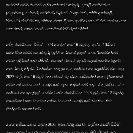
කරමින් මෙම තීන්දුව ලබා දුන්නේ විනිසුරු උපාලි අබේරත්න
(විශ්‍රාමික), විනිසුරු රෝහිණී වල්ගම (විශ්‍රාමික), නීතිඥ කිෂාලි
පින්ටෝ ජයවර්ධන, නීතිඥ ජගත් ලියන ආරච්චි සහ ඒ එස් නහියා යන
තොරතුරු කොමිසමේ කොමසාරිස්වරුන් විසිනි.
තරිඳු ජයවර්ධන විසින් 2023 අප්‍රේල් මස 16 වැනිදා ප්‍රශ්න 10කින්
සමන්විත මෙම තොරතුරු ඉල්ලීම රජයේ මුද්‍රණ දෙපාර්තමේන්තුව
වෙත ඉදිරිපත් කර තිබිණි. එහෙත් රජයේ මුද්‍රණ දෙපාර්තමේන්තුවේ
තොරතුරු නිලධාරී නියමිත කාලය තුළ ප්‍රතිචාර නොදැක්වීම මත ඔහු
2023 මැයි මස 16 වැනි දින රජයේ මුද්‍රණාලයාධිපතිනි ගංගා ලියනගේ
වෙත අභියාචනයක් යොමු කර ඇත. නමුත් නම් කළ නිලධාරීගෙන් ද
ප්‍රතිචාර නොලැබුණු හෙයින් තරිඳු ජයවර්ධන 2023 ජුනි මස 12 වැනිදා
කොමිෂන් සභාව වෙත අභියාචනයක් යොමු කර තිබෙන බව
තීන්දුවේ සඳහන් වේ.
මෙම අභියාචනය සඳහා 2023 අගෝස්තු මස 08 වැනිදා පෙනී සිටින
ලෙස රජයේ මුද්‍රණ දෙපාර්තමේන්තුව වෙත නොතීසි නිකුත් කර