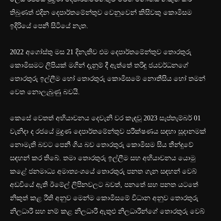
තිබුණත් එදින දෙපාර්තමේන්තුව වෙනුවෙන් කිසිවකු කොමිසම
ඉදිරියේ පෙනී සිටියේ නැත.
2022 අගෝස්තු මස 21 දිනැතිව එම දෙපාර්තමේන්තුව තොරතුරු
කොමිසමට ලිපියක් මගින් දැනුම් දී ඇත්තේ තරිඳු ජයවර්ධනගේ
තොරතුරු ඉල්ලීම හෝ තොරතුරු කොමිසමේ නොතීසිය හෝ තමන්
වෙත නොලැබුණු බවයි.
කෙසේ වෙතත් අභියාචනය දෙවැනි වර කැඳවූ 2023 සැප්තැම්බර් 01
වැනිදා ද රජයේ මුද්‍රණ දෙපාර්තමේන්තුව පරීක්ෂණය සඳහා සූදානමක්
නොමැති බවට පෙනී ගිය බව තොරතුරු කොමිසම සිය තීන්දුවේ
සඳහන් කර තිබේ. තමා තොරතුරු ඉල්ලීම සහ අභියාචනය යොමු
කළේ ජනමාධ්‍ය අමාත්‍යංශයේ තොරතුරු පනත ගැන සඳහන් වෙබ්
අඩවියේ ඇති ඊමේල් ලිපිනවලට බවත්, පනතේ සහ පනත යටතේ
නිකුත් කළ රීති අනුව මෙන්ම කොමිසමේ විධාන අනුව තොරතුරු
නිලධාරී සහ නම් කළ නිලධාරී ඇතුළු නිලධාරීන්ගේ තොරතුරු වෙබ්