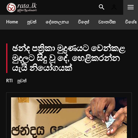
Home
පුවත්
දේශපාලනය
විදෙස්
ව්‍යාපාරික
විශේෂ
ඡන්ද පත්‍රිකා මුද්‍රණයට වෙන්කළ
මුදලට සිදු වූ දේ, හෙළිකරන්න
යැයි නියෝගයක්
RTI
පුවත්