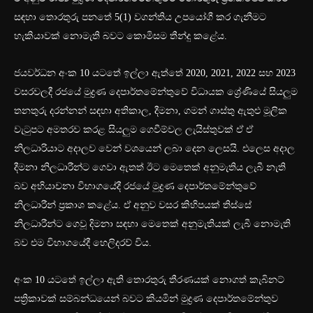
සඳහා තොරතුරු පනතේ 5(1) වගන්තිය උපයෝගී කර ගැනීමට
හැකියාවක් නොමැති බවට කොමිසම තීන්දු කළේය.
ජයවර්ධන අංක 10 යටතේ ඉල්ලා ඇත්තේ 2020, 2021, 2022 සහ 2023
වසරවලදී රජයේ මුද්‍රණ දෙපාර්තමේන්තුවේ විධායක ශ්‍රේණියේ සියලුම
තනතුරු දරන්නන් සඳහා අතිකාල, දීමනා, ගමන් ගාස්තු ඇතුළු මූලික
වැටුපට අමතරව කරළ සියලුම ගෙවීම්වල ලැයිස්තුවක් ඒ ඒ
නිලධාරියාට අදාලව වෙන් වශයෙන් ලබා දෙන ලෙසයි. එලෙස අදාල
දීමනා නිලධාරීන්ට ගෙවා ඇතත් ඊට මෙතෙක් අනුමැතිය ලැබී නැති
බව අභියාචනා විභාගයේදී රජයේ මුද්‍රණ දෙපාර්තමේන්තුවේ
නිලධාරීන් ප්‍රකාශ කළේය. ඒ අනුව වසර කිහිපයක් තිස්සේ
නිලධාරීන්ට ගෙවූ දිමනා සඳහා මෙතෙක් අනුමැතියක් ලැබී නොමැති
බව එම විභාගයේදී හෙලිදරව් විය.
අංක 10 යටතේ ඉල්ලා ඇති තොරතුරු තීරණයක් නොගත් කැබිනට්
පත්‍රිකාවක් සම්බන්ධයෙන් බවට කියමින් මුද්‍රණ දෙපාර්තමේන්තුව