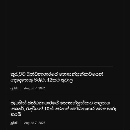
කුරුවිට බන්ධනාගාරයේ නොසන්සුන්තාවයෙන්
දෙදෙනෙකු මරුට, 12කට තුවාල
පුවත්
August 7, 2026
මැගසින් බන්ධනාගාරයේ නොසන්සුන්තාව පාලනය
කෙරේ, රැඳවියන් 10ක් වෙනත් බන්ධනාගාර වෙත මාරු
කරයි
පුවත්
August 7, 2026