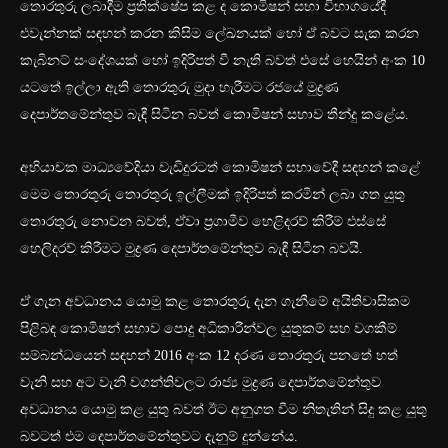
තොරතුරු ලබාදීම ප්‍රතික්ෂේප කළ ද කොමිෂන් සභා විභාගයේදී
එවැන්නක් සඳහන් කරන කිසිම ලේඛනයක් හෝ ඒ බවට සැක කරන
කැබිනට් සංදේශයක් හෝ ඉදිරිපත් වී නැති බවත් එසේ හෙයින් අංක 10
යටතේ ඉල්ලා ඇති තොරතුරු මුදා හැරීමට රජයේ මුද්‍රණ
දෙපාර්තමේන්තුව බැඳී සිටින බවත් කොමිෂන් සභාව තීන්දු කළේය.
අභියාචක මාධ්‍යවේදියා වැඩිදුරටත් කොමිෂන් සභාවේදී සඳහන් කළේ
මෙම තොරතුරු තොරතුරු ඉල්ලීමක් ඉදිරිපත් කරමින් ලබා ගත යුතු
තොරතුරු නොවන බවත්, ඒවා ප්‍රගාමීව හෙළිදරව් කිරීම් එස්සේ
හෙලිදරව් කිරීමට මුද්‍රණ දෙපාර්තමේන්තුව බැඳී සිටින බවයි.
ඒ ගැන අවධානය යොමු කළ තොරතුරු දැන ගැනීමේ අයිතිවාසිකම
පිළිබඳ කොමිෂන් සභාව පොදු අධිකාරීන්වල යුතුකම් සහ වගකීම්
සම්බන්ධයෙන් සඳහන් 2016 අංක 12 දරණ තොරතුරු පනතේ හත්
වැනි සහ අට වැනි වගන්තිවලට රාජ්‍ය මුද්‍රණ දෙපාර්තමේන්තුව
අවධානය යොමු කළ යුතු බවත් ඊට අනුගත වීම නිතැතින් සිදු කළ යුතු
බවටත් එම දෙපාර්තමේන්තුවට දැනුම් දුන්නේය.