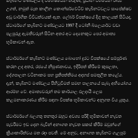
කැබිනට් මණ්ඩලය ද විශේෂයෙන් තරුණ, ප්‍රධාන වශයෙන් රාජ්‍ය
උගත්, නමුත් මෑත කාලීන කොන්සර්වේටිව් කැබිනට්වලට සාපේක්ෂව
අඩු වාර්ගික විවිධත්වයක් ඇත. ලේබර් විපක්ෂයේ දිගු කාලයක් සිටියද,
ස්ටාමර්ගේ කැබිනට් මණ්ඩලයට 1997 දී ටෝනි බ්ලෙයාර්ට වඩා
පළපුරුදු ඇමතිවරුන් සිටින අතර අට දෙනෙකුට පෙර අමාත්‍ය
භූමිකාවන් ඇත.
ස්ටාර්මර්ගේ කැබිනට් මණ්ඩලය බොහෝ දුරට විපක්ෂයේ සම්පූර්ණ
කරන ලද අතර, රජයේ නිපුණතාවය, ඉදිරිපත් කිරීමේ කුසලතා,
දේශපාලන වටිනාකම සහ ප්‍රතිපත්තිමය අදහස් සමතුලිත කළේය.
දැන්, කැබිනට් මණ්ඩලය පිහිටුවීමත් සමඟ පාලනයේ සැබෑ අභියෝගය
ආරම්භ වේ. අමාත්‍යවරුන් තම කාර්යාල ඵලදායී ලෙස
කළමනාකරණය කිරීම සඳහා විපක්ෂ භූමිකාවන්ට අනුගත විය යුතුය.
ස්ටාර්මර්ගේ බලගතු තනතුර ඔහුට අවශ්‍ය පරිදි භූමිකාවන් නැවත
පැවරීමට ඉඩ දෙන බැවින් අනාගත නැවත සකස් කිරීම් ඔවුන්ගේ
ක්‍රියාකාරිත්වය මත රඳා පවතී. මේ අනුව, අනාගත කැබිනට් ගැලපුම්