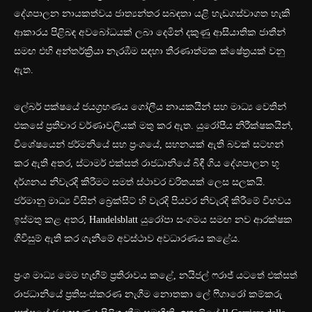
දේශපාලන නායකත්වය ජාත්‍යන්තර සබඳතා යළි හැඩගස්වාගත හැකි
ආකාරය පිළිබඳ අවබෝධයක් ලබා දෙමින් දකුණු ආසියාතික ජාතීන්
සමඟ එහි අන්තර්ක්‍රියා නැරඹීම සඳහා තීරණාත්මක ක්ෂේත්‍රයක් වනු
ඇත.
ලේබර් පක්ෂයේ ජයග්‍රහණය ගෝලීය නායකයින් සහ මාධ්‍ය වෙතින්
එකසේ ප්‍රතිචාර වර්ණාවලියක් මතු කර ඇත. යුරෝපීය නිරීක්ෂකයින්,
විශේෂයෙන් ජර්මනියේ සහ ප්‍රංශයේ, සහනයක් ඇති බවක් සටහන්
කර ඇති අතර, ස්ටාමර් එක්සත් රාජධානියේ බිඳී ගිය දේශපාලන භූ
දර්ශනය නිවැරදි කිරීමට සමත් ස්ථාවර චරිතයක් ලෙස සලකයි.
ජර්මානු මාධ්‍ය විසින් බ්‍රෙක්සිට් හි වැරදි පියවර නිවැරදි කිරීමේ විභවය
ඉස්මතු කළ අතර, Handelsblatt යුරෝපා සංගමය සමඟ නව ආරක්ෂක
ගිවිසුම් ඇති කර ගැනීමේ අවස්ථාව අවධාරණය කළේය.
ප්‍රංශ මාධ්‍ය මෙම හැඟීම් ප්‍රතිරාවය කළේ, නයිජල් ෆරාජ් යටතේ එක්සත්
රාජධානියේ ප්‍රතිසංස්කරණ නැගීම නොතකා ලේ ෆිගාරෝ කම්කරු