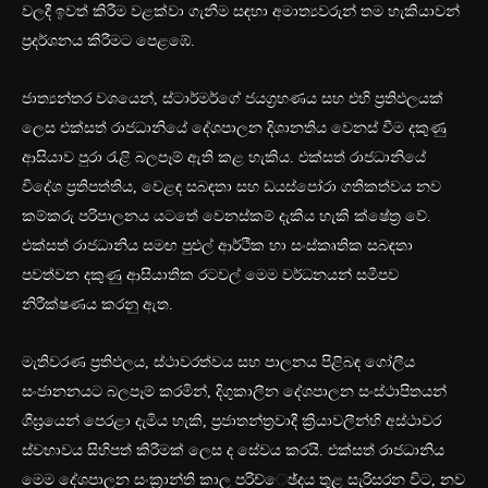
වලදී ඉවත් කිරීම වළක්වා ගැනීම සඳහා අමාත්‍යවරුන් තම හැකියාවන්
ප්‍රදර්ශනය කිරීමට පෙළඹේ.
ජාත්‍යන්තර වශයෙන්, ස්ටාර්මර්ගේ ජයග්‍රහණය සහ එහි ප්‍රතිඵලයක්
ලෙස එක්සත් රාජධානියේ දේශපාලන දිශානතිය වෙනස් වීම දකුණු
ආසියාව පුරා රැළි බලපෑම් ඇති කළ හැකිය. එක්සත් රාජධානියේ
විදේශ ප්‍රතිපත්තිය, වෙළඳ සබඳතා සහ ඩයස්පෝරා ගතිකත්වය නව
කම්කරු පරිපාලනය යටතේ වෙනස්කම් දැකිය හැකි ක්ෂේත්‍ර වේ.
එක්සත් රාජධානිය සමඟ පුළුල් ආර්ථික හා සංස්කෘතික සබඳතා
පවත්වන දකුණු ආසියාතික රටවල් මෙම වර්ධනයන් සමීපව
නිරීක්ෂණය කරනු ඇත.
මැතිවරණ ප්‍රතිඵලය, ස්ථාවරත්වය සහ පාලනය පිළිබඳ ගෝලීය
සංජානනයට බලපෑම් කරමින්, දිගුකාලීන දේශපාලන සංස්ථාපිතයන්
ශීඝ්‍රයෙන් පෙරළා දැමිය හැකි, ප්‍රජාතන්ත්‍රවාදී ක්‍රියාවලීන්හි අස්ථාවර
ස්වභාවය සිහිපත් කිරීමක් ලෙස ද සේවය කරයි. එක්සත් රාජධානිය
මෙම දේශපාලන සංක්‍රාන්ති කාල පරිච්ෙඡ්දය තුළ සැරිසරන විට, නව