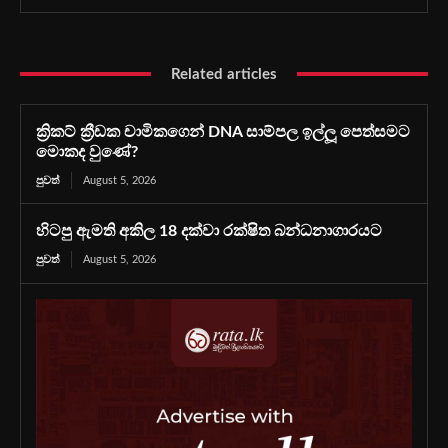
Related articles
ක්‍රිකට් ක්‍රීඩක චාමිකගෙන් DNA සාම්පල ඉල්ලූ පෙත්සමට
මොකද වුණේ?
පුවත්
August 5, 2026
හිටපු ඇමති අකිල 18 දක්වා රක්ෂිත බන්ධනාගාරයට
පුවත්
August 5, 2026