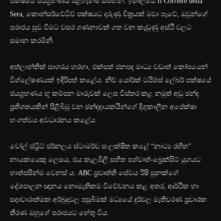
පක්ෂයේ ජයග්‍රහණය පිළිගැනීම සමඟිනි. ඉතාලියේ Il Corriere della
Sera, කොන්සර්වේටිව් පක්ෂයට දරුණු චිත්‍රයක් මවා පෑවේ, ඔවුන්ගේ
පරාජය සුව වීමට වසර ගණනාවක් ගත වන කැඩුණු අස්ථි වලට
සමාන කරමිනි.
අත්ලාන්තික් සාගරය හරහා, එක්සත් ජනපද මාධ්‍ය වඩාත් කෝපයෙන්
විශ්ලේෂණයක් ඉදිරිපත් කළේය. නිව් යෝර්ක් ටයිම්ස් ලේබර් පක්ෂයේ
ජයග්‍රහණය භූ කම්පන මාරුවක් ලෙස විස්තර කළ නමුත් අඩු ඡන්ද
ප්‍රතිශතයකින් පිළිබිඹු වන ඡන්දදායකයින්ගේ දිගුකාලීන අපේක්ෂා
භංගත්වය අවධාරනය කළේය.
වෝල් ස්ට්‍රීට් ජර්නලය ස්ටාමර්ව සංලක්ෂිත කළේ “නාට්‍ය රහිත”
නායකයෙකු ලෙසය, එය කැලඹිලි සහිත පශ්චාත්-බ්‍රෙක්සිට් යුගයට
හාත්පසින්ම වෙනස් ය. ABC ප්‍රවෘත්ති සේවය රිෂි සුනක්ගේ
දේශපාලන ඥානය නොමැතිකම විවේචනය කළ අතර, ආර්ථික හා
සදාචාරාත්මක අර්බුදවල පසුබිමක් මධ්‍යයේ දුර්වල මැතිවරණ ප්‍රචාරක
තීරණ ඔහුගේ පරාජයට හේතු විය.