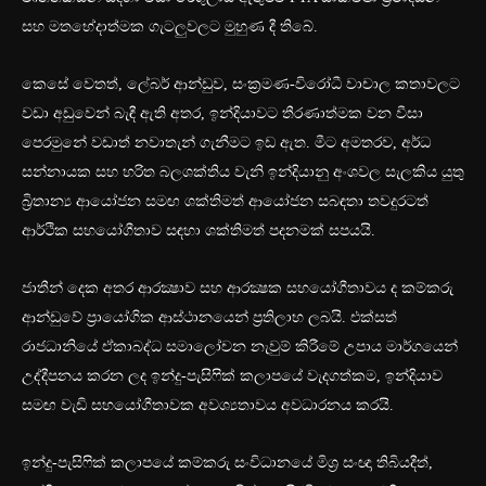
සහ මතභේදාත්මක ගැටලුවලට මුහුණ දී තිබේ.
කෙසේ වෙතත්, ලේබර් ආන්ඩුව, සංක්‍රමණ-විරෝධී වාචාල කතාවලට
වඩා අඩුවෙන් බැඳී ඇති අතර, ඉන්දියාවට තීරණාත්මක වන වීසා
පෙරමුනේ වඩාත් නවාතැන් ගැනීමට ඉඩ ඇත. මීට අමතරව, අර්ධ
සන්නායක සහ හරිත බලශක්තිය වැනි ඉන්දියානු අංශවල සැලකිය යුතු
බ්‍රිතාන්‍ය ආයෝජන සමඟ ශක්තිමත් ආයෝජන සබඳතා තවදුරටත්
ආර්ථික සහයෝගීතාව සඳහා ශක්තිමත් පදනමක් සපයයි.
ජාතීන් දෙක අතර ආරක්‍ෂාව සහ ආරක්‍ෂක සහයෝගීතාවය ද කම්කරු
ආන්ඩුවේ ප්‍රායෝගික ආස්ථානයෙන් ප්‍රතිලාභ ලබයි. එක්සත්
රාජධානියේ ඒකාබද්ධ සමාලෝචන නැවුම් කිරීමේ උපාය මාර්ගයෙන්
උද්දීපනය කරන ලද ඉන්දු-පැසිෆික් කලාපයේ වැදගත්කම, ඉන්දියාව
සමඟ වැඩි සහයෝගීතාවක අවශ්‍යතාවය අවධාරනය කරයි.
ඉන්දු-පැසිෆික් කලාපයේ කම්කරු සංවිධානයේ මිශ්‍ර සංඥා තිබියදීත්,