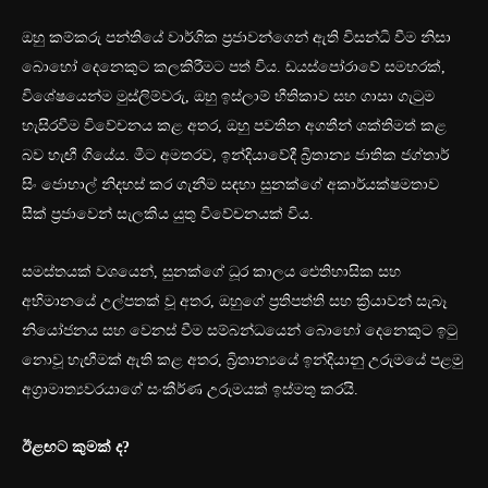
ඔහු කම්කරු පන්තියේ වාර්ගික ප්‍රජාවන්ගෙන් ඇති විසන්ධි වීම නිසා
බොහෝ දෙනෙකුට කලකිරීමට පත් විය. ඩයස්පෝරාවේ සමහරක්,
විශේෂයෙන්ම මුස්ලිම්වරු, ඔහු ඉස්ලාම් භීතිකාව සහ ගාසා ගැටුම
හැසිරවීම විවේචනය කළ අතර, ඔහු පවතින අගතීන් ශක්තිමත් කළ
බව හැඟී ගියේය. මීට අමතරව, ඉන්දියාවේදී බ්‍රිතාන්‍ය ජාතික ජග්තාර්
සිං ජොහාල් නිදහස් කර ගැනීම සඳහා සුනක්ගේ අකාර්යක්ෂමතාව
සීක් ප්‍රජාවෙන් සැලකිය යුතු විවේචනයක් විය.
සමස්තයක් වශයෙන්, සුනක්ගේ ධූර කාලය ඓතිහාසික සහ
අභිමානයේ උල්පතක් වූ අතර, ඔහුගේ ප්‍රතිපත්ති සහ ක්‍රියාවන් සැබෑ
නියෝජනය සහ වෙනස් වීම සම්බන්ධයෙන් බොහෝ දෙනෙකුට ඉටු
නොවූ හැඟීමක් ඇති කළ අතර, බ්‍රිතාන්‍යයේ ඉන්දියානු උරුමයේ පළමු
අග්‍රාමාත්‍යවරයාගේ සංකීර්ණ උරුමයක් ඉස්මතු කරයි.
ඊළඟට කුමක් ද?