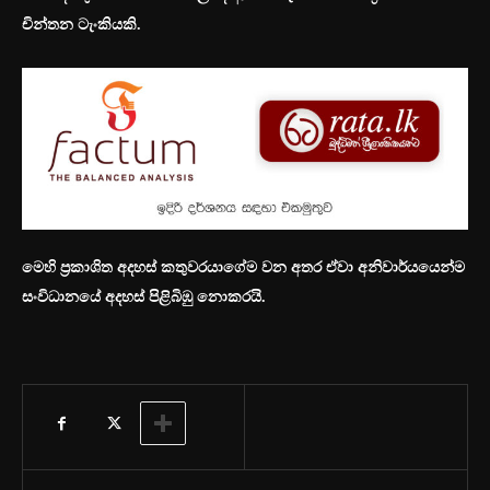
චින්තන ටැංකියකි.
මෙහි ප්‍රකාශිත අදහස් කතුවරයාගේම වන අතර ඒවා අනිවාර්යයෙන්ම
සංවිධානයේ අදහස් පිළිබිඹු නොකරයි.