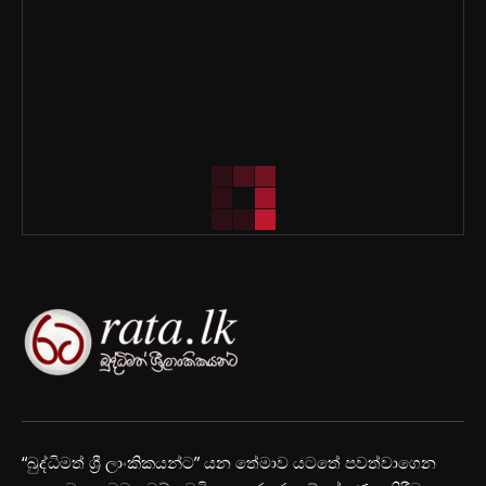
“බුද්ධිමත් ශ්‍රී ලාංකිකයන්ට” යන තේමාව යටතේ පවත්වාගෙන