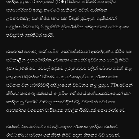
ඉන්දියානු සාගර කලාපයේ (IOR) රික්තය පිරවීමේ සහ සමුද්‍රීය
සහයෝගීතාව ඉහළ නැංවීමේ හැකියාව පවතී. ආරක්ෂක
උපකරණවල සම-නිෂ්පාදනය සහ විද්‍යුත් ප්‍රචාලන හැකියාවන්
හවුල්කාරිත්වය වැනි මුලපිරීම් ද්විපාර්ශ්වික සබඳතාවයේ මෙම අංගය
තවදුරටත් ශක්තිමත් කරයි.
එපමනක් නොව, ඓතිහාසික කෝපාවිෂ්ඨයන් ආමන්ත්‍රණය කිරීම සහ
සමකාලීන උපායමාර්ගික අවශ්‍යතා කෙරෙහි අවධානය යොමු කිරීම
ඉතා වැදගත් වේ. රටවල් දෙකම උරුම ගැටළු වලින් ඔබ්බට ගමන් කළ
යුතු අතර ඔවුන්ගේ වර්තමාන භූ දේශපාලනික භූ දර්ශන සමඟ
සමපාත වන යථාර්ථවාදී අභිලාෂයන් වර්ධනය කළ යුතුය. FTA අවසන්
කිරීමට කම්කරු පක්ෂයේ කැපවීම, අතීතයේ කන්ඩායම්වාදයෙන් සහ
ඉන්දියානු විරෝධී වාචාල කතාවලින් මිදී, වඩාත් ස්ථාවර සහ
අන්‍යෝන්‍ය වශයෙන් වාසිදායක හවුල්කාරිත්වයක් පොරොන්දු වේ.
එක්සත් රාජධානියේ නව දේශපාලන දර්ශනය ඉන්දියා-එක්සත්
රාජධානියේ සබඳතා ශක්තිමත් කිරීම සඳහා හිතකර බව පෙනේ.