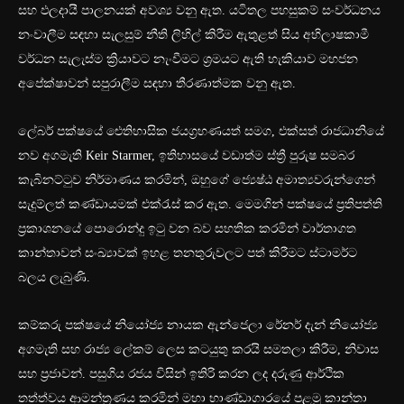
සහ ඵලදායී පාලනයක් අවශ්‍ය වනු ඇත. යටිතල පහසුකම් සංවර්ධනය
නංවාලීම සඳහා සැලසුම් නීති ලිහිල් කිරීම ඇතුළත් සිය අභිලාෂකාමී
වර්ධන සැලැස්ම ක්‍රියාවට නැංවීමට ශ්‍රමයට ඇති හැකියාව මහජන
අපේක්ෂාවන් සපුරාලීම සඳහා තීරණාත්මක වනු ඇත.
ලේබර් පක්ෂයේ ඓතිහාසික ජයග්‍රහණයත් සමග, එක්සත් රාජධානියේ
නව අගමැති Keir Starmer, ඉතිහාසයේ වඩාත්ම ස්ත්‍රී පුරුෂ සමබර
කැබිනට්ටුව නිර්මාණය කරමින්, ඔහුගේ ජ්‍යෙෂ්ඨ අමාත්‍යවරුන්ගෙන්
සැදුම්ලත් කණ්ඩායමක් එක්රැස් කර ඇත. මෙමගින් පක්ෂයේ ප්‍රතිපත්ති
ප්‍රකාශනයේ පොරොන්දු ඉටු වන බව සහතික කරමින් වාර්තාගත
කාන්තාවන් සංඛ්‍යාවක් ඉහළ තනතුරුවලට පත් කිරීමට ස්ටාමර්ට
බලය ලැබුණි.
කම්කරු පක්ෂයේ නියෝජ්‍ය නායක ඇන්ජෙලා රේනර් දැන් නියෝජ්‍ය
අගමැති සහ රාජ්‍ය ලේකම් ලෙස කටයුතු කරයි සමතලා කිරීම, නිවාස
සහ ප්‍රජාවන්. පසුගිය රජය විසින් ඉතිරි කරන ලද දරුණු ආර්ථික
තත්ත්වය ආමන්ත්‍රණය කරමින් මහා භාණ්ඩාගාරයේ පළමු කාන්තා