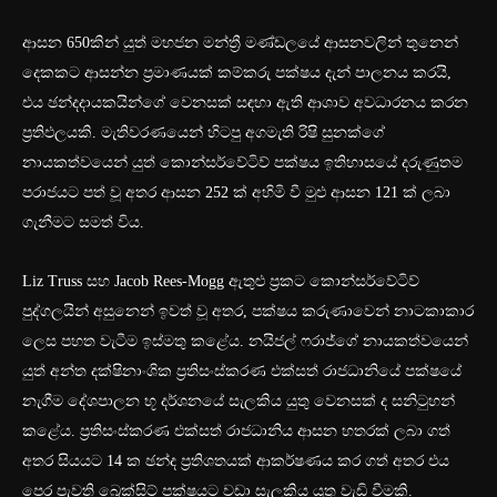
ආසන 650කින් යුත් මහජන මන්ත්‍රී මණ්ඩලයේ ආසනවලින් තුනෙන්
දෙකකට ආසන්න ප්‍රමාණයක් කම්කරු පක්ෂය දැන් පාලනය කරයි,
එය ඡන්දදායකයින්ගේ වෙනසක් සඳහා ඇති ආශාව අවධාරනය කරන
ප්‍රතිඵලයකි. මැතිවරණයෙන් හිටපු අගමැති රිෂි සුනක්ගේ
නායකත්වයෙන් යුත් කොන්සර්වේටිව් පක්ෂය ඉතිහාසයේ දරුණුතම
පරාජයට පත් වූ අතර ආසන 252 ක් අහිමි වී මුළු ආසන 121 ක් ලබා
ගැනීමට සමත් විය.
Liz Truss සහ Jacob Rees-Mogg ඇතුළු ප්‍රකට කොන්සර්වේටිව්
පුද්ගලයින් අසුනෙන් ඉවත් වූ අතර, පක්ෂය කරුණාවෙන් නාටකාකාර
ලෙස පහත වැටීම ඉස්මතු කළේය. නයිජල් ෆරාජ්ගේ නායකත්වයෙන්
යුත් අන්ත දක්ෂිනාංශික ප්‍රතිසංස්කරණ එක්සත් රාජධානියේ පක්ෂයේ
නැගීම දේශපාලන භූ දර්ශනයේ සැලකිය යුතු වෙනසක් ද සනිටුහන්
කළේය. ප්‍රතිසංස්කරණ එක්සත් රාජධානිය ආසන හතරක් ලබා ගත්
අතර සියයට 14 ක ඡන්ද ප්‍රතිශතයක් ආකර්ෂණය කර ගත් අතර එය
පෙර පැවති බ්‍රෙක්සිට් පක්ෂයට වඩා සැලකිය යුතු වැඩි වීමකි.