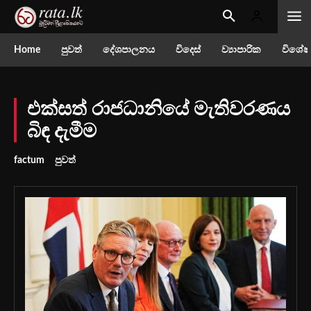
Home
පුවත්
දේශපාලනය
විදෙස්
ව්‍යාපාරික
විශේෂ
එක්සත් රාජධානියේ මැතිවරණය
බිඳ දැමීම
factum
පුවත්