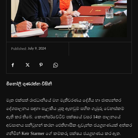
July 9, 2024
Published:
මිනෝලි ගුණරත්න විසිනි
මෑත එක්සත් රාජධානියේ මහ මැතිවරණය දේශීය හා ජාත්‍යන්තර
දේශපාලනය සඳහා සැලකිය යුතු ඇඟවුම් සහිත ගැඹුරු වෙනස්කම්
ඇති කර තිබේ. කොන්සර්වේටිව් පක්ෂයේ වසර 14ක පාලනයේ
අවසානය සනිටුහන් කරන ඓතිහාසික දැවැන්ත ජයග්‍රහණයක් අත්කර
ගනිමින් Keir Starmer ගේ කම්කරු පක්ෂය ජයග්‍රහණය කර ඇත.