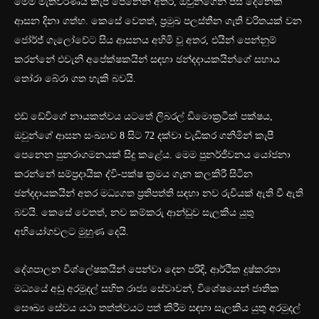
මෙම මැතිවරණය කැපී පෙනෙන අතර, ඔවුන්ගෙන් පස් දෙනෙක්
ආසන දිනා ගත්හ. කෙසේ වෙතත්, ප්‍රමුඛ පලස්තීන ගැති චරිතයක් වන
ජෝර්ජ් ගැලෝවේට සිය ආසනය අහිමි වූ අතර, එයින් පෙන්නුම්
කරන්නේ එවැනි අපේක්ෂකයින් සඳහා ඡන්දදායකයින්ගේ සහාය
තෝරා බේරා ගත හැකි බවයි.
එඩ් ඩේවිගේ නායකත්වය යටතේ ලිබරල් ඩිමොක්‍රටික් පක්ෂය,
ඔවුන්ගේ ආසන සංඛ්‍යාව 8 සිට 72 දක්වා වැඩිකර ගනිමින් කැපී
පෙනෙන පුනරාගමනයක් සිදු කළේය. මෙම පුනර්ජීවනය යෝජනා
කරන්නේ සම්ප්‍රදායික ද්වි-පක්ෂ ක්‍රමය ගැන කලකිරී සිටින
ඡන්දදායකයින් අතර මධ්‍යගත ප්‍රතිපත්ති සඳහා නව රුචියක් ඇති වී ඇති
බවයි. කෙසේ වෙතත්, නව කම්කරු ආන්ඩුව සැලකිය යුතු
අභියෝගවලට මුහුණ දෙයි.
දේශපාලන විශ්ලේෂකයින් පෙන්වා දෙන පරිදි, ආර්ථික දුෂ්කරතා
මධ්‍යයේ අඩු අරමුදල් සහිත රාජ්‍ය සේවාවන්, විශේෂයෙන් ජාතික
සෞඛ්‍ය සේවය යථා තත්ත්වයට පත් කිරීම සඳහා සැලකිය යුතු අරමුදල්