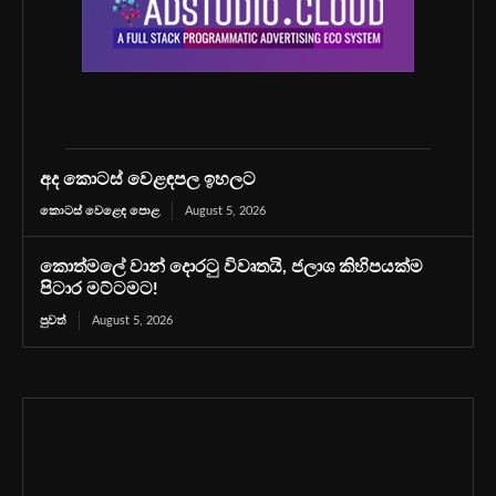
අද කොටස් වෙළඳපල ඉහලට
කොටස් වෙළෙඳ පොළ
August 5, 2026
කොත්මලේ වාන් දොරටු විවෘතයි, ජලාශ කිහිපයක්ම
පිටාර මට්ටමට!
පුවත්
August 5, 2026