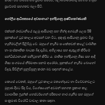
කරන විට ජාත්‍යන්තර ප්‍රජාව සමීපව, බලාපොරොත්තු සහගත නමුත්
ප්‍රවේශම් සහගතව බලා සිටී.
ගෝලීය ආධිපත්‍යයේ අවසානය? ඉන්දියානු දෘෂ්ටිකෝණයකි
එක්සත් රාජධානියේ පළමු ආසියානු සහ හින්දු අගමැති ලෙස රිෂි
සුනක්ගේ ධුර කාලය අවසන් වන විට, දකුණු ආසියානු ප්‍රජාව මිශ්‍ර
හැඟීම්වලින් පිළිබිඹු වේ. ඔහුගේ නැගීම සංකේතවත් කළේ වාර්ගික
හා සංස්කෘතික බාධක බිඳ දැමීම, අභිලාෂය සහ ඇතුළත් කිරීමේ
සන්ධිස්ථානයක් සනිටුහන් කිරීම ය. ජාතික ඉන්දියානු ශිෂ්‍ය සහ ආදි
ශිෂ්‍ය සංගමයේ නිර්මාතෘ සනම් අරෝරා, සුනක්ගේ නැගීම බොහෝ
වීදුරු සිවිලින් සුනුවිසුනු කරන බව සඳහන් කළේය.
කෙසේ වෙතත්, ඔහුගේ ධූර කාලය මතභේදයට හා විවේචනවලට
මුහුණ දීමට සිදු විය, විශේෂයෙන් අවමන් සහගත ප්‍රකාශ කළ
ව්‍යාපාරික ෆ්‍රෑන්ක් හෙස්ටර්ගෙන් පරිත්‍යාග භාර ගැනීම සහ ඔහුගේ
සංක්‍රමණ විරෝධී වාචාල කතා සඳහා.