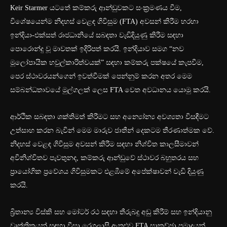
Keir Starmer යටතේ කම්කරු ආන්ඩුවකට සංක්‍රමණය වීම,
විශේෂයෙන්ම නිදහස් වෙළඳ ගිවිසුම (FTA) අවසන් කිරීම හරහා
ඉන්දියා-එක්සත් රාජධානියේ සබඳතා වැඩිදියුණු කිරීම සඳහා
පොරොන්දු වූ මාවතක් ඉදිරිපත් කරයි. ඉන්දියාව සමග “නව
මූලෝපායික හවුල්කාරිත්වයක්” සඳහා කම්කරු පක්ෂයේ කැපවීම,
පෙර ස්ථාවරයන්ගෙන් ඉවත්වීමක් පෙන්නුම් කරන අතර මෙම
සම්බන්ධතාවයේ මුල්ගලක් ලෙස FTA වෙත අවධානය යොමු කරයි.
ආර්ථික සබඳතා ශක්තිමත් කිරීමට සහ අන්‍යෝන්‍ය අවශ්‍යතා විසඳීමට
උත්සාහ කරන බැවින් මෙම මාරුව ජාතීන් දෙකටම තීරණාත්මක වේ.
නිදහස් වෙළඳ ගිවිසුම අවසන් කිරීම සඳහා නිශ්චිත කාලසීමාවන්
අවිනිශ්චිතව පැවතුනද, කම්කරු ආන්ඩුවේ ස්ථාවර බහුතරය සහ
ප්‍රායෝගික ප්‍රවේශය ගිවිසුමකට එළඹීමේ අපේක්ෂාවන් වැඩි දියුණු
කරයි.
බ්‍රිතාන්‍ය විස්කි සහ මෝටර් රථ සඳහා තීරුබදු අඩු කිරීම් සහ ඉන්දියානු
වෘත්තිකයන් සඳහා වීසා රෙගුලාසි ඇතුළුව FTA සාකච්ඡා ප්‍රමාදයන්