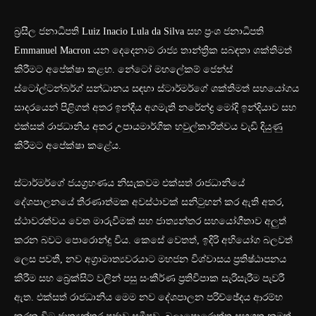
බ්‍රසීල ජනාධිපති Luiz Inacio Lula da Silva සහ ප්‍රංශ ජනාධිපති
Emmanuel Macron යන දෙදෙනාම රාජ්‍ය තාන්ත්‍රික සබඳතා ශක්තිමත්
කිරීමට අපේක්ෂා කළහ. නේටෝ මහලේකම් ජෙන්ස්
ස්ටෝල්ටන්බර්ග් සන්ධානය සඳහා ස්ටාර්මර්ගේ ශක්තිමත් සහයෝගය
සාදරයෙන් පිළිගත් අතර ඉන්දීය අගමැති නරේන්ද්‍ර මෝදි ඉන්දියාව සහ
එක්සත් රාජධානිය අතර උපායමාර්ගික හවුල්කාරිත්වය වැඩි දියුණු
කිරීමට අපේක්ෂා කළේය.
ස්ටාර්මර්ගේ ජයග්‍රහණය නිසැකවම එක්සත් රාජධානියේ
දේශපාලනයේ තීරණාත්මක අවස්ථාවක් සනිටුහන් කර ඇති අතර,
ස්ථාවරත්වය වෙත මාරුවීමක් සහ ජාත්‍යන්තර සහයෝගීතාව අලුත්
කරන බවට පොරොන්දු විය. කෙසේ වෙතත්, ඉදිරි අභියෝග බලවත්
ලෙස පවතී, නව අග්‍රාමාත්‍යවරයාට මහජන විශ්වාසය ප්‍රතිෂ්ඨාපනය
කිරීම සහ බ්‍රෙක්සිට් වලින් පසු සංකීර්ණ ප්‍රතිවිපාක සැරිසැරීම පැවරී
ඇත. එක්සත් රාජධානිය මෙම නව දේශපාලන පරිච්ඡේදය ආරම්භ