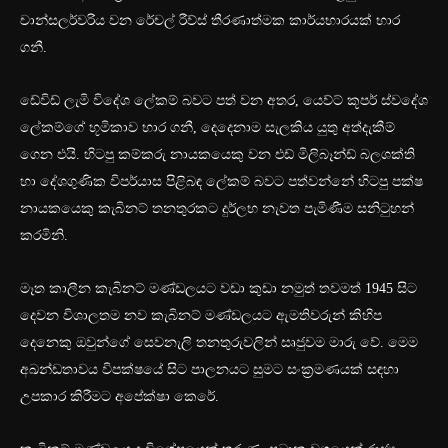
චාන්සලර්වරිය වන රේචල් රීව්ස් තීරණාත්මක කාර්යභාරයක් භාර
ගනී.
ඩේවිඩ් ලැමි විදේශ ලේකම් බවට පත් වන අතර, යෙව්ට් කූපර් ස්වදේශ
ලේකම්ගේ භූමිකාව භාර ගනී, දෙදෙනාම සැලකිය යුතු අත්දැකීම්
ගෙන එයි. හිටපු කම්කරු නායකයෙකු වන එඩ් මිලිබෑන්ඩ් බලශක්ති
හා දේශගුණික විපර්යාස පිළිබඳ ලේකම් බවට පත්වන්නේ හිටපු පක්ෂ
නායකයෙකු කැබිනට් තනතුරකට දුර්ලභ නැවත පැමිණීම සනිටුහන්
කරමිනි.
මෑත කාලීන කැබිනට් මණ්ඩලයට වඩා කුඩා නමුත් තවමත් 1945 සිට
දෙවන විශාලතම නව කැබිනට් මණ්ඩලයට ඇමතිවරුන් කිහිප
දෙනෙකු ඔවුන්ගේ සෙවනැලි තනතුරුවලින් සෘජුවම මාරු වේ. මෙම
අඛන්ඩතාවය විපක්ෂයේ සිට පාලනයට සුමට සංක්‍රමණයක් සඳහා
උපකාර කිරීමට අපේක්ෂා කෙරේ.