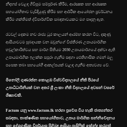
නිදහස් වෙළඳ ගිවිසුම සම්පූර්ණ කිරීම, ආරක්‍ෂක සහ ආරක්‍ෂක
සහයෝගිතාව වැඩිදියුණු කිරීම සහ ආර්ථික ආයෝජන ප්‍රවර්ධනය
කිරීම ශක්තිමත් ද්විපාර්ශ්වික සබඳතාවයකට මග පාදනු ඇත.
රටවල් දෙකම නව රාජ්‍ය ධුර කාලයන් ආරම්භ කරන විට, දකුණු
ආසියාවටම සුබදායක වන ඔවුන්ගේ විස්තීරණ උපායමාර්ගික
හවුල්කාරිත්වය සහ මාර්ග සිතියම 2030 උපායමාර්ගයේ දක්වා ඇති
උපායමාර්ගික ඉලක්ක සපුරා ගැනීම සඳහා ඓතිහාසික ගමන් මලු
පසෙක තබා සහයෝගී ආකල්පයක් වැලඳ ගැනීම අත්‍යවශ්‍ය වේ.
මිනෝලි ගුණරත්න කොළඹ විශ්වවිද්‍යාලයේ නීති පීඨයේ
උපාධිධාරිනියක් වන අතර ශ්‍රී ලංකා නීති විද්‍යාලයේ අවසන් වසරේ
ශිෂ්‍යාවකි.
Factum යනු www.factum.lk හරහා ප්‍රවේශ විය හැකි ජාත්‍යන්තර
සබඳතා, තාක්ෂණික සහයෝගීතාව, උපාය මාර්ගික සන්නිවේදනය
සහ දේශගුණික විපර්යාස පිළිබඳ ආසියා-පැසිෆික් කේන්ද්‍ර කරගත්