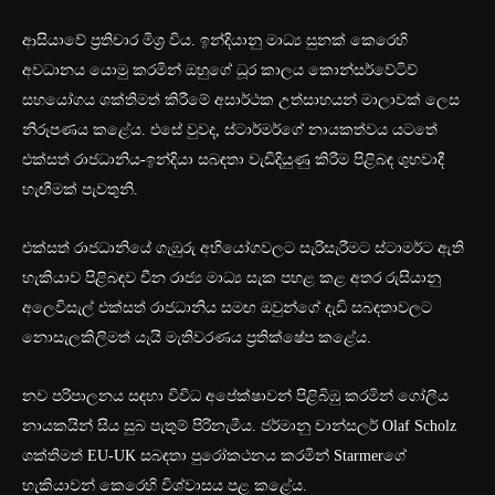
ආසියාවේ ප්‍රතිචාර මිශ්‍ර විය. ඉන්දියානු මාධ්‍ය සුනක් කෙරෙහි
අවධානය යොමු කරමින් ඔහුගේ ධූර කාලය කොන්සර්වේටිව්
සහයෝගය ශක්තිමත් කිරීමේ අසාර්ථක උත්සාහයන් මාලාවක් ලෙස
නිරූපණය කළේය. එසේ වුවද, ස්ටාර්මර්ගේ නායකත්වය යටතේ
එක්සත් රාජධානිය-ඉන්දියා සබඳතා වැඩිදියුණු කිරීම පිළිබඳ ශුභවාදී
හැඟීමක් පැවතුනි.
එක්සත් රාජධානියේ ගැඹුරු අභියෝගවලට සැරිසැරීමට ස්ටාමර්ට ඇති
හැකියාව පිළිබඳව චීන රාජ්‍ය මාධ්‍ය සැක පහළ කළ අතර රුසියානු
අලෙවිසැල් එක්සත් රාජධානිය සමඟ ඔවුන්ගේ දැඩි සබඳතාවලට
නොසැලකිලිමත් යැයි මැතිවරණය ප්‍රතික්ෂේප කළේය.
නව පරිපාලනය සඳහා විවිධ අපේක්ෂාවන් පිළිබිඹු කරමින් ගෝලීය
නායකයින් සිය සුබ පැතුම් පිරිනැමීය. ජර්මානු චාන්සලර් Olaf Scholz
ශක්තිමත් EU-UK සබඳතා පුරෝකථනය කරමින් Starmerගේ
හැකියාවන් කෙරෙහි විශ්වාසය පළ කළේය.