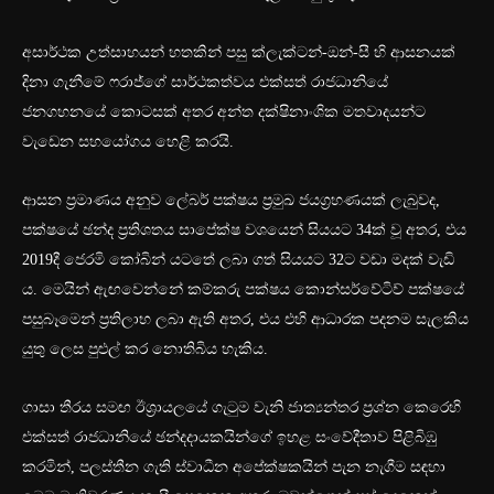
අසාර්ථක උත්සාහයන් හතකින් පසු ක්ලැක්ටන්-ඔන්-සී හි ආසනයක්
දිනා ගැනීමේ ෆරාජ්ගේ සාර්ථකත්වය එක්සත් රාජධානියේ
ජනගහනයේ කොටසක් අතර අන්ත දක්ෂිනාංශික මතවාදයන්ට
වැඩෙන සහයෝගය හෙළි කරයි.
ආසන ප්‍රමාණය අනුව ලේබර් පක්ෂය ප්‍රමුඛ ජයග්‍රහණයක් ලැබුවද,
පක්ෂයේ ඡන්ද ප්‍රතිශතය සාපේක්ෂ වශයෙන් සියයට 34ක් වූ අතර, එය
2019දී ජෙරමි කෝබින් යටතේ ලබා ගත් සියයට 32ට වඩා මදක් වැඩි
ය. මෙයින් ඇඟවෙන්නේ කම්කරු පක්ෂය කොන්සර්වේටිව් පක්ෂයේ
පසුබෑමෙන් ප්‍රතිලාභ ලබා ඇති අතර, එය එහි ආධාරක පදනම සැලකිය
යුතු ලෙස පුළුල් කර නොතිබිය හැකිය.
ගාසා තීරය සමඟ ඊශ්‍රායලයේ ගැටුම වැනි ජාත්‍යන්තර ප්‍රශ්න කෙරෙහි
එක්සත් රාජධානියේ ඡන්දදායකයින්ගේ ඉහළ සංවේදීතාව පිළිබිඹු
කරමින්, පලස්තීන ගැති ස්වාධීන අපේක්ෂකයින් පැන නැගීම සඳහා