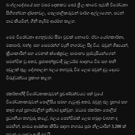
බංග්ලාදේශයේ සහ වසර දෙකකට පෙර ශ්‍රී ලංකාවේ පැවති විරෝධතා
සිහිගන්වන දර්ශනවල, පෙලපාලිකරුවන් මාර්ග අල්ලාගෙන, සටන්
පාඨ කියමින්, ගිනි තැබීම් ආරම්භ කළහ.
මෙම විරෝධතා අගනුවරට සීමා වූවක් නොවේ. ඒවා යෝගකාර්තා,
මකසාර්, බන්දුං සහ සෙමරන්ග් වැනි නගරවල සිදු විය. ඔවුන් ශිෂ්‍යයන්,
ක්‍රියාකාරීන් සහ වෙනත් ක්ෂේත්‍රවල සාමාන්‍ය පුරවැසියන්ගෙන්
සමන්විත වූ අතර, ප්‍රජාතන්ත්‍රවාදී මූලධර්ම ඛාදනය වීම සහ තනි
පවුලක් තුළ දේශපාලන බලය තහවුරු වීම ලෙස ඔවුන් දුටු දෙයට
විරුද්ධත්වය ප්‍රකාශ කළහ.
ජකර්තාහිදී විරෝධතාකරුවන් ප්‍රචණ්ඩත්වයට පත් වූයේ
විරෝධතාකරුවන් පොලීසිය සමඟ ගැටුණු අතර, ඔවුහු ජල ප්‍රහාර සහ
කඳුළු ගෑස් ප්‍රහාරවලින් ප්‍රතිචාර දැක්වූහ. මධ්‍යම ජකර්තා පොලිස්
ප්‍රධානියා තහවුරු කළේ, බලය පෙන්වීමක් ලෙස හමුදා වාහන ද
සමඟින්, සාමය ආරක්ෂා කිරීම සඳහා නගරය පුරා නිලධාරීන් 3,200 ක්
පමණ යොදවා ඇති බවයි.