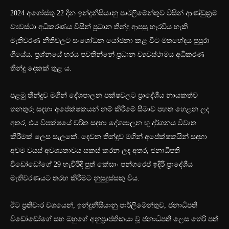
2024 අගෝස්තු 22 දින ඉන්දුනීසියානු පාර්ලිමේන්තුව විසින් ආණ්ඩුක්‍රම
ව්‍යවස්ථා අධිකරණය විසින් ප්‍රධාන තීන්දු ආපසු හැරවිය හැකි
මැතිවරණ නීතිවලට සංශෝධන යෝජනා කළ විට මතභේදය පුපුරා
ගියේය. ප්‍රශ්නයේ හරය පවතින්නේ ප්‍රධාන ව්‍යවස්ථාමය අධිකරණ
තීන්දු දෙකක් තුළ ය.
පළමු තීන්දුව මගින් දේශපාලන පක්ෂවලට ප්‍රාදේශීය නායකත්ව
තනතුරු සඳහා අපේක්ෂකයන් නම් කිරීමේ සීමාව පහත හෙළන ලද
අතර, එය විපක්ෂයේ චරිත සඳහා දේශපාලන භූ දර්ශනය විවෘත
කිරීමක් ලෙස සැලකේ. දෙවන තීන්දුව මගින් අපේක්ෂකයින් සඳහා
අවම වයස් අවශ්‍යතාවය සකස් කරන ලද අතර, ජනාධිපති
විඩෝඩෝගේ 29 හැවිරිදි පුත් කේසාං පන්ගරෙප් ඉදිරි ප්‍රාදේශීය
මැතිවරණයට තරඟ කිරීමට නුසුදුස්සකු විය.
ඊට ප්‍රතිචාර වශයෙන්, ඉන්දුනීසියානු පාර්ලිමේන්තුව, ජනාධිපති
විඩෝඩෝගේ සහ ඔහුගේ අනුප්‍රාප්තිකයා වූ ජනාධිපති ලෙස තේරී පත්