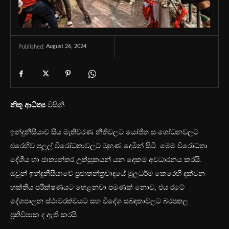
August 26, 2024
Published:
නිතූ ආධිත්‍ය
විසිනි
ඉන්දුනීසියාව සිය මැතිවරණ නීතිවලට යෝජිත සංශෝධනවලට
එරෙහිව පුලුල් විරෝධතාවලට මුහුණ දෙමින් සිටී. මෙම විරෝධතා
දේශීය හා ජාත්‍යන්තර උත්සුකයන් යන දෙකම අවධාරනය කරයි.
ඔවුන් ඉන්දුනීසියාවේ ප්‍රජාතන්ත්‍රවාදයේ මූලධර්ම කෙරෙහි දක්වන
භක්තිය පරීක්ෂණයට හෙළනවා පමණක් නොව, එය රටේ
දේශපාලන ස්ථාවරත්වයට සහ විදේශ සබඳතාවලට බරපතල
ප්‍රතිවිපාක ද ඇති කරයි.