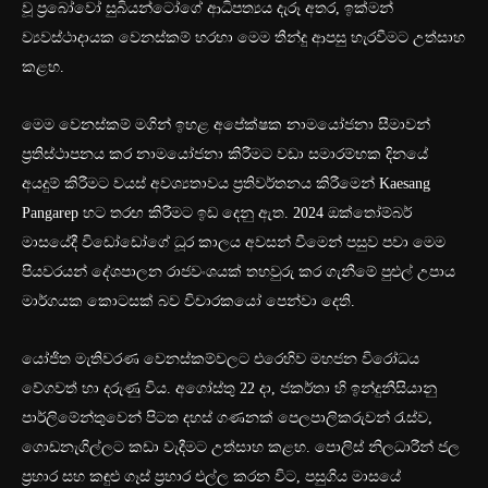
වූ ප්‍රබෝවෝ සුබියන්ටෝගේ ආධිපත්‍යය දැරූ අතර, ඉක්මන්
ව්‍යවස්ථාදායක වෙනස්කම් හරහා මෙම තීන්දු ආපසු හැරවීමට උත්සාහ
කළහ.
මෙම වෙනස්කම් මගින් ඉහළ අපේක්ෂක නාමයෝජනා සීමාවන්
ප්‍රතිස්ථාපනය කර නාමයෝජනා කිරීමට වඩා සමාරම්භක දිනයේ
අයදුම් කිරීමට වයස් අවශ්‍යතාවය ප්‍රතිවර්තනය කිරීමෙන් Kaesang
Pangarep හට තරඟ කිරීමට ඉඩ දෙනු ඇත. 2024 ඔක්තෝම්බර්
මාසයේදී විඩෝඩෝගේ ධූර කාලය අවසන් වීමෙන් පසුව පවා මෙම
පියවරයන් දේශපාලන රාජවංශයක් තහවුරු කර ගැනීමේ පුළුල් උපාය
මාර්ගයක කොටසක් බව විචාරකයෝ පෙන්වා දෙති.
යෝජිත මැතිවරණ වෙනස්කම්වලට එරෙහිව මහජන විරෝධය
වේගවත් හා දරුණු විය. අගෝස්තු 22 දා, ජකර්තා හි ඉන්දුනීසියානු
පාර්ලිමේන්තුවෙන් පිටත දහස් ගණනක් පෙලපාලිකරුවන් රැස්ව,
ගොඩනැගිල්ලට කඩා වැදීමට උත්සාහ කළහ. පොලිස් නිලධාරීන් ජල
ප්‍රහාර සහ කඳුළු ගෑස් ප්‍රහාර එල්ල කරන විට, පසුගිය මාසයේ