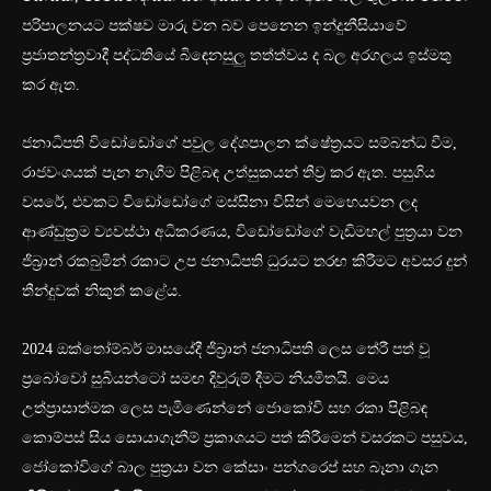
පරිපාලනයට පක්ෂව මාරු වන බව පෙනෙන ඉන්දුනීසියාවේ
ප්‍රජාතන්ත්‍රවාදී පද්ධතියේ බිඳෙනසුලු තත්ත්වය ද බල අරගලය ඉස්මතු
කර ඇත.
ජනාධිපති විඩෝඩෝගේ පවුල දේශපාලන ක්ෂේත්‍රයට සම්බන්ධ වීම,
රාජවංශයක් පැන නැගීම පිළිබඳ උත්සුකයන් තීව්‍ර කර ඇත. පසුගිය
වසරේ, එවකට විඩෝඩෝගේ මස්සිනා විසින් මෙහෙයවන ලද
ආණ්ඩුක්‍රම ව්‍යවස්ථා අධිකරණය, විඩෝඩෝගේ වැඩිමහල් පුත්‍රයා වන
ජිබ්‍රාන් රකබුමින් රකාට උප ජනාධිපති ධුරයට තරඟ කිරීමට අවසර දුන්
තීන්දුවක් නිකුත් කළේය.
2024 ඔක්තෝම්බර් මාසයේදී ජිබ්‍රාන් ජනාධිපති ලෙස තේරී පත් වූ
ප්‍රබෝවෝ සුබියන්ටෝ සමඟ දිවුරුම් දීමට නියමිතයි. මෙය
උත්ප්‍රාසාත්මක ලෙස පැමිණෙන්නේ ජොකෝවි සහ රකා පිළිබඳ
කොම්පස් සිය සොයාගැනීම් ප්‍රකාශයට පත් කිරීමෙන් වසරකට පසුවය,
ජෝකෝවිගේ බාල පුත්‍රයා වන කේසාං පන්ගරෙප් සහ බෑනා ගැන