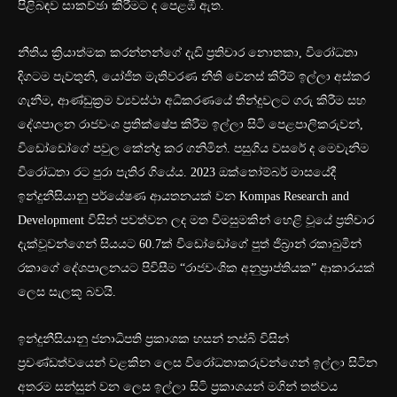
පිළිබඳව සාකච්ඡා කිරීමට ද පෙළඹී ඇත.
නීතිය ක්‍රියාත්මක කරන්නන්ගේ දැඩි ප්‍රතිචාර නොතකා, විරෝධතා
දිගටම පැවතුනි, යෝජිත මැතිවරණ නීති වෙනස් කිරීම් ඉල්ලා අස්කර
ගැනීම, ආණ්ඩුක්‍රම ව්‍යවස්ථා අධිකරණයේ තීන්දුවලට ගරු කිරීම සහ
දේශපාලන රාජවංශ ප්‍රතික්ෂේප කිරීම ඉල්ලා සිටි පෙළපාලිකරුවන්,
විඩෝඩෝගේ පවුල කේන්ද්‍ර කර ගනිමින්. පසුගිය වසරේ ද මෙවැනිම
විරෝධතා රට පුරා පැතිර ගියේය. 2023 ඔක්තෝම්බර් මාසයේදී
ඉන්දුනීසියානු පර්යේෂණ ආයතනයක් වන Kompas Research and
Development විසින් පවත්වන ලද මත විමසුමකින් හෙළි වූයේ ප්‍රතිචාර
දැක්වූවන්ගෙන් සියයට 60.7ක් විඩෝඩෝගේ පුත් ජිබ්‍රාන් රකාබුමින්
රකාගේ දේශපාලනයට පිවිසීම “රාජවංශික අනුප්‍රාප්තියක” ආකාරයක්
ලෙස සැලකූ බවයි.
ඉන්දුනීසියානු ජනාධිපති ප්‍රකාශක හසන් නස්බි විසින්
ප්‍රචණ්ඩත්වයෙන් වළකින ලෙස විරෝධතාකරුවන්ගෙන් ඉල්ලා සිටින
අතරම සන්සුන් වන ලෙස ඉල්ලා සිටි ප්‍රකාශයන් මගින් තත්වය