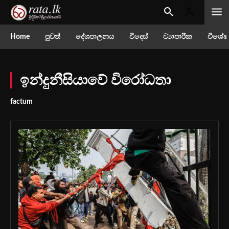
Home
පුවත්
දේශපාලනය
විදෙස්
ව්‍යාපාරික
විශේෂ
ඉන්දුනීසියාවේ විරෝධතා
factum