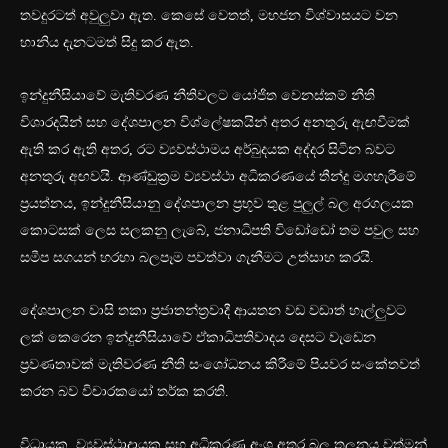
තවදුරටත් අවුලුවා ඇත. කෙසේ වෙතත්, මහජන විශ්වාසයට වන
හානිය දැනටමත් සිදු කර ඇත.
ඉන්දුනීසියාවේ මැතිවරණ නීතිවලට යෝජිත වෙනස්කම් නීති
විශාරදයින් සහ දේශපාලන විශ්ලේෂකයින් අතර අනතුරු ඇඟවීමක්
ඇති කර ඇති අතර, රට ව්‍යවස්ථාමය අර්බුදයක අද්දර සිටින බවට
අනතුරු අඟවයි. ආණ්ඩුක්‍රම ව්‍යවස්ථා අධිකරණයේ තීන්දු මගහැරීමේ
ප්‍රයත්නය, ඉන්දුනීසියානු දේශපාලන ප්‍රභූව තුළ පුලුල් බල අරගලයක
කොටසක් ලෙස සලකනු ලැබේ, ජනාධිපති විඩෝඩෝ තම පවුල සහ
සමීප සගයන් හරහා බලපෑම පවත්වා ගැනීමට උත්සාහ කරයි.
දේශපාලන වාසි තකා ප්‍රජාතන්ත්‍රවාදී ආයතන වඩ වඩාත් හෑල්ලුවට
ලක් කෙරෙන ඉන්දුනීසියාවේ ඒකාධිපතිවාදය දෙසට වැඩෙන
ප්‍රවණතාවක් මැතිවරණ නීති සංශෝධනය කිරීමේ පියවර සංකේතවත්
කරන බව විචාරකයෝ තර්ක කරති.
විධායක, ව්‍යවස්ථාදායක සහ අධිකරණ අංශ අතර බල තුලනය වත්මන්