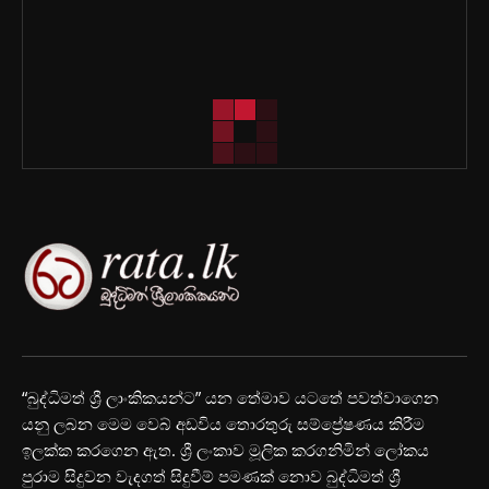
“බුද්ධිමත් ශ්‍රී ලාංකිකයන්ට” යන තේමාව යටතේ පවත්වාගෙන
යනු ලබන මෙම වෙබ් අඩවිය තොරතුරු සම්ප්‍රේෂණය කිරීම
ඉලක්ක කරගෙන ඇත. ශ්‍රී ලංකාව මූලික කරගනිමින් ලෝකය
පුරාම සිදුවන වැදගත් සිදුවීම් පමණක් නොව බුද්ධිමත් ශ්‍රී