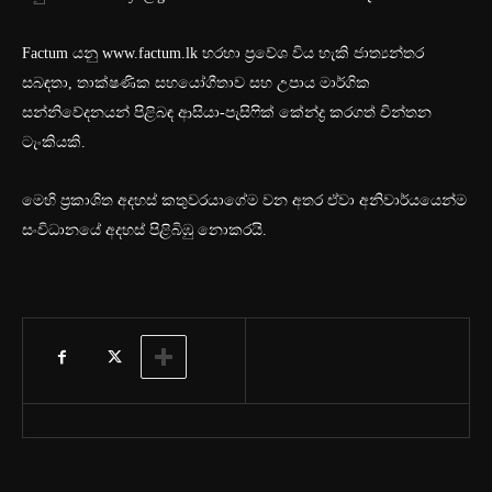
Factum යනු www.factum.lk හරහා ප්‍රවේශ විය හැකි ජාත්‍යන්තර
සබඳතා, තාක්ෂණික සහයෝගීතාව සහ උපාය මාර්ගික
සන්නිවේදනයන් පිළිබඳ ආසියා-පැසිෆික් කේන්ද්‍ර කරගත් චින්තන
ටැංකියකි.
මෙහි ප්‍රකාශිත අදහස් කතුවරයාගේම වන අතර ඒවා අනිවාර්යයෙන්ම
සංවිධානයේ අදහස් පිළිබිඹු නොකරයි.