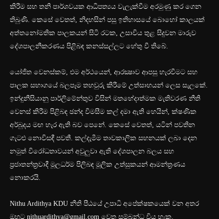
කිරීම සහ තනි පාර්ශවයක ආධිපත්‍යය වැලැක්වීම අරමුණු කර ගෙන
තිබුණි. කෙසේ වෙතත්, නිදහසින් පසු ඉතිහාසයේ බොහෝ කාලයක්
අත්තනෝමතික පාලකයන් සිටි රටක, උසාවිය තුළ සිදුවන මාරුව
දේශපාලනීකරණය පිළිබඳ කනස්සල්ලට හේතු වී තිබේ.
යෝජිත වෙනස්කම්, එම අර්ථයෙන්, ආරක්‍ෂාව ආපසු හැරවීමට සහ
පාලක සභාගයේ බලපෑම තහවුරු කිරීමේ උත්සාහයන් ලෙස සැලකේ.
ඉන්දුනීසියානු පාර්ලිමේන්තුව විසින් මතභේදාත්මක මැතිවරණ නීති
වෙනස් කිරීම පිළිබඳ ඡන්ද විමසීම කල් දමා ඇති හෙයින්, ක්ෂණික
අර්බුදය මඟ හැර ඇති බව පෙනේ. කෙසේ වෙතත්, යටින් පවතින
ගැටළු නොවිසඳී පවතී. කල්දැමීම තාවකාලික සහනයක් ලබා දෙන
නමුත් විරෝධතාවයන් අවුලුවා ඇති දේශපාලන බලය සහ
ප්‍රජාතන්ත්‍රවාදී මූලධර්ම පිලිබඳ මූලික උත්සුකයන් ආමන්ත්‍රණය
නොකරයි.
Nithu Ardithya KDU නීති පීඨයේ උපාධි අපේක්ෂකයෙක් වන අතර
ඔහුට
nithuardithya@gmail.com
වෙත සම්බන්ධ විය හැක.