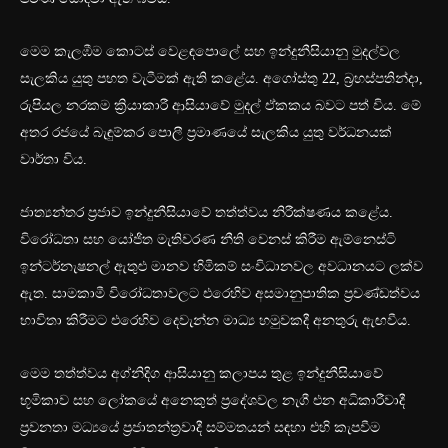
මෙම කැලඹීම කොටස් වෙළඳපොලේ සහ ඉන්දුනීසියානු මුදල්වල
සැලකිය යුතු පහත වැටීමක් ඇති කළේය. අගෝස්තු 22, බ්‍රහස්පතින්දා,
රුපියල නරකම ක්‍රියාකාරී ආසියාවේ මුදල් ඒකකය බවට පත් විය. මේ
අතර රජයේ බැඳුම්කර පොලී ප්‍රමාණයේ සැලකිය යුතු වර්ධනයක්
වාර්තා විය.
ජාත්‍යන්තර ප්‍රජාව ඉන්දුනීසියාවේ තත්ත්වය නිරීක්ෂණය කළේය.
විරෝධතා සහ යෝජිත මැතිවරණ නීති වෙනස් කිරීම ඇම්නෙස්ටි
ඉන්ටර්නැෂනල් ඇතුළු මානව හිමිකම් සංවිධානවල අවධානයට ලක්ව
ඇත. සාමකාමී විරෝධතාවලට එරෙහිව අසමානුපාතික ප්‍රචණ්ඩත්වය
භාවිතා කිරීමට එරෙහිව දෙවැන්න මාධ්‍ය හමුවකදී අනතුරු ඇඟවීය.
මෙම තත්ත්වය අග්නිදිග ආසියානු කලාපය තුළ ඉන්දුනීසියාවේ
භූමිකාව සහ ලෝකයේ අනෙකුත් ප්‍රදේශවල නැගී එන අධිකාරීවාදී
ප්‍රවනතා මධ්‍යයේ ප්‍රජාතන්ත්‍රවාදී සම්මතයන් සඳහා එහි කැපවීම