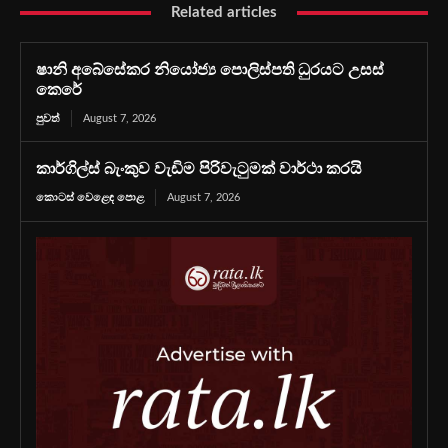
Related articles
ෂානි අබේසේකර නියෝජ්‍ය පොලිස්පති ධුරයට උසස්
කෙරේ
පුවත්
August 7, 2026
කාර්ගිල්ස් බැංකුව වැඩිම පිරිවැටුමක් වාර්ථා කරයි
කොටස් වෙළෙඳ පොළ
August 7, 2026