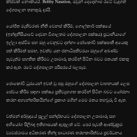
කිසිවක් නොකියයි. Bobby Nasution, ඔවුන් දෙදෙනාම රටේ වැදගත්
දේශපාලන තනතුරු දරයි.
යෝජිත මැතිවරණ නීති වෙනස් කිරීම්, ගොල්කාර් පක්ෂයේ
(ඉන්දුනීසියාවේ දෙවන විශාලතම දේශපාලන පක්ෂය) ප්‍රධානියාගේ
ඉල්ලා අස්වීම සහ ඔහු වෙනුවට දන්නා ජෝකෝවි පක්ෂපාතී අයෙකු
පත් කිරීමත් සමඟ, ඉවත්ව යන ජනාධිපතිවරයා ඔහුගේ අඛණ්ඩ
පැවැත්ම සහතික කිරීමට උපාමාරු කරමින් සිටින බවට මතයක් එකතු
කර ඇත. රටේ දේශපාලන පරිසරයේ බලපෑම.
ජොකෝවි ධූරයෙන් ඉවත් වූ පසු ඔහුගේ දේශපාලන වාහනයක් ලෙස
සේවය කිරීම සඳහා පක්ෂය ප්‍රතිව්‍යුහගත කරමින් සිටින බවට යෝජනා
කරන අභ්‍යන්තරිකයින්ගේ ප්‍රකාශ මගින් මෙම මතය තහවුරු වී ඇත.
වත්මන් අර්බුදයේ පුලුල් සන්දර්භයට දේශපාලන උපාමාරු සහ
අභියෝග පිලිබඳ ඉතිහාසයක් ඇතුලත් වේ. පෙර පැවති ආණ්ඩුක්‍රම
ව්‍යවස්ථාමය අධිකරණ තීන්දු සාධාරණ තරඟකාරිත්වය ප්‍රවර්ධනය