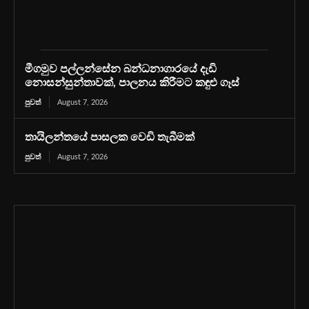
මීගමුව පල්ලන්සේන බන්ධනාගාරයේ දැඩි
නොසන්සුන්තාවක්, පාලනය කිරීමට කඳුළු ගෑස්
පුවත්
August 7, 2026
තායිලන්තයේ පාසලක වෙඩි තැබීමක්
පුවත්
August 7, 2026