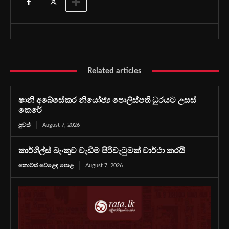
Related articles
ෂානි අබේසේකර නියෝජ්‍ය පොලිස්පති ධුරයට උසස්
කෙරේ
පුවත්
August 7, 2026
කාර්ගිල්ස් බැංකුව වැඩිම පිරිවැටුමක් වාර්ථා කරයි
කොටස් වෙළෙඳ පොළ
August 7, 2026