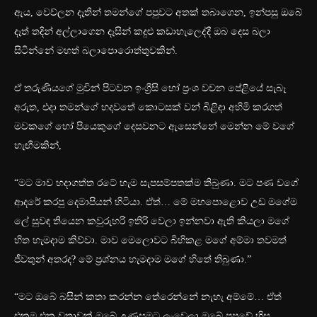
ඇය, වෙව්ලන දෑතින් තමන්ගේ පපුවට අතක් තබාගෙන, ඉන්පසු ඔබේ
දෑත් තදින් අල්ලාගෙන දෑසින් කදුළු කඩාහැලෙද්දී ඔබ දෙස බලා
සිටින්නේ මහත් බලාපොරොත්තුවකින්.
ඒ තරුණියගේ මුවින් පිටවන ඉංග්‍රීසි හෝ ප්‍රංශ වචන පේළියේ සැබෑ
අරුත, එදා තමන්ගේ හදවතේ කොටසක් වන් බිළිඳා අහිමි කරගත්
මවකගේ හෝ පියෙකුගේ දෙසවනට ඇසෙන්නේ මෙන්න මේ වගේ
හැඟීමකින්,
“මට මාව හදාගත්ත රටේ හැම සැපසම්පතක්ම තිබුණා. මට පණ වගේ
ආදරේ කරපු දෙමාපියන් හිටියා. ඒත්… මේ මහපොළොව උඩ මගේම
ලේ සුවඳ තියෙන කවුරුහරි ඉතිරි වෙලා ඉන්නවා ඇති කියලා මගේ
හිත හැමදාම කිව්වා. මාව මෙලොවට බිහිකළ මගේ අම්මා තවමත්
ජීවතුන් අතරද? මේ ප්‍රශ්නය හැමදාම මගේ හිතේ තිබුණා.”
“මට ඔබේ බසින් කතා කරන්න තේරෙන්නේ නැහැ අම්මේ… ඒත්
එකම එක වතාවක් ඔබේ උණුසුමට ලංවෙලා ඔබේ පපුවේ හිස