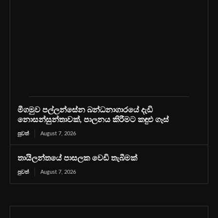
මීගමුව පල්ලන්සේන බන්ධනාගාරයේ දැඩි
නොසන්සුන්තාවක්, පාලනය කිරීමට කඳුළු ගෑස්
පුවත්
August 7, 2026
තායිලන්තයේ පාසලක වෙඩි තැබීමක්
පුවත්
August 7, 2026