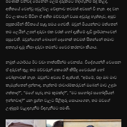
පමණක් විනිවිද පෙනෙන ලෙස දරුකමට හදාගැනීම් සිදු කළද,
අතීතයේ වෙන්වූ පවුල්වල වේදනාව තවමත් අවසන් වී නැත. අද වන
විට ලංකාවේ සිටින ඒ අතීත මව්වරුන් වයස අවුරුදු හැත්තෑව, අසූව
පසුකරමින් ජීවිතයේ සැඳෑ සමය ගෙවති. ඔවුන් මියයන්නට මත්තෙන්
තම ලෙයින් උපන් දරුවා එක වරක් හෝ දැකීමේ දැඩි ප්‍රාර්ථනාවෙන්
පසුවෙති. ඔවුන්ගෙන් බොහෝ දෙනෙක් තවමත් සිතන්නේ තමාව
අතහැර දැමූ නිසා දරුවා තමන්ට වෛර කරනවා කියාය.
නමුත් යථාර්ථය ඊට වඩා හාත්පසින්ම වෙනස්ය. විදේශයන්හි වෙසෙන
ඒ දරුවන් තුළ තම මව්වරුන් කෙරෙහි කිසිදු වෛරයක් හෝ
චෝදනාවක් නැත. ඔවුන්ට අවශ්‍ය වී ඇත්තේ, “අම්මේ, එදා ඔබ මාව
කැමැත්තෙන් දුන්නාද, නැත්නම් ජාවාරම්කරුවන් ඔබෙන් මාව උදුරා
ගත්තාද?”, “මගේ සැබෑ නම කුමක්ද?”, “මට සහෝදර සහෝදරියන්
ඉන්නවාද?” යන ප්‍රශ්න වැලට පිළිතුරු සොයාගෙන, තම මවගේ
උණුසුම් වැළඳගැනීම විඳගැනීමට පමණි.