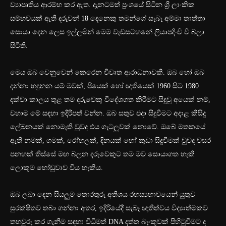
ව්‍යාපෘතිය ආරම්භ කර ඇත. දැනටමත් ප්‍රංශයේ සිටින ශ්‍රී ලාංකික
සම්භවයක් ඇති දරුවන් 18 දෙනෙකු තමන්ගේ සැබෑ අම්මා තාත්තා
සොයා දෙන ලෙස ඉල්ලමින් මෙම වැඩසටහනේ ලියාපදිංචි වී බලා
සිටිති.
මෙය ඔබ වෙනුවෙන් කෙරෙන විවෘත ආරාධනාවකි. ඔබ හෝ ඔබ
දන්නා හඳුනන යම් මවක්, පියෙක් හෝ ඥාතියෙක් 1960 සිට 1980
දක්වා කාලය තුළ තම දරුවෙකු විදේශගත කිරීමට සිදුවූ අයෙක් නම්,
වහාම මේ සඳහා ඉදිරිපත් වන්න. ඔබ සතුව එදා සිදුවීමට අදාළ කිසිදු
ලේඛනයක් නොමැති වුවද එය ගැටලුවක් නොවේ. ඔබේ මතකයේ
ඇති නමක්, ගමක්, රෝහලක්, දිනයක් හෝ කුඩා සිදුවීමක් වුවද වසර
පනහක් තිස්සේ මඟ බලන දරුවෙකුට තම මව සොයාගත හැකි
ලොකුම හෝඩුවාව විය හැකිය.
ඔබ ලබා දෙන සියලුම තොරතුරු අතිශය රහස්‍යභාවයෙන් යුතුව
සුරක්ෂිතව තබා ගන්නා අතර, ඉදිරියේදී සැබෑ ඥාතීත්වය විද්‍යාත්මකව
තහවුරු කර ගැනීම සඳහා විධිමත් DNA දත්ත බැංකුවක් පිහිටුවීමට ද