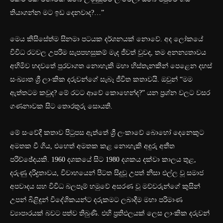
තියාගන්න මට ඉඩ දෙනවාද?…”
මෙය කිසිසේත්ම සිනමා පටයක දර්ශනයක් නොවේ. අද ලෝකයේ
විවිධ රටවල උපරිම සැපපහසුකම් මැද ජීවත් වුවද, තම අනන්‍යතාවය
අහිමිව හදවතේ පුරවාගත නොහැකි මහා හිස්තැනකින් පෙළෙන දහස්
සංඛ්‍යාත ශ්‍රී ලාංකික දරුවන්ගේ සැබෑ ජීවිත කතාවයි. ඔවුන් “මම
ඇත්තටම කවුද? මේ රටට ආවේ කොහෙන්ද?” යන ප්‍රශ්න වලට වසර
ගණනාවක සිට තොරතුරු සොයති.
මේ සංවේදී කතාව පිටුපස ඇත්තේ ශ්‍රී ලංකාවේ බොහෝ දෙනෙකුට
අමතක වී ගිය, එහෙත් අමතක කළ නොහැකි අඳුරු අතීත
පරිච්ඡේදයකි. 1960 දශකයේ සිට 1980 දශකය දක්වා කාලය තුළ,
දරුණු දරිද්‍රතාවය, විවාහයෙන් පිටත සිදුවූ උපත් නිසා එල්ල වූ සමාජ
අපවාදය සහ විවිධ බලපෑම් හමුවේ අසරණ වූ මව්වරුන්ගේ කුසින්
උපන් බිළිඳුන් විදේශිකයන්ට දරුකමට ලබාදීම මහා පරිමාණ
ව්‍යාපාරයක් බවට පත්ව තිබුණි. එහි ප්‍රතිඵලයක් ලෙස ලාංකික දරුවන්