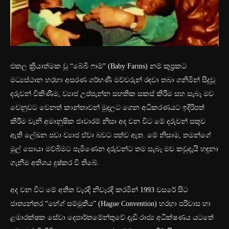
එකල ක්‍රියාත්මක වූ “බේබි ෆාම්” (Baby Farms) නම් කුප්‍රකට
මධ්‍යස්ථාන හරහා අසරණ ගර්භණී මව්වරුන් රඳවා තබා ගනිමින් සිදුවූ
දරුවන් විකිණීම, ව්‍යාජ උප්පැන්න සහතික සකස් කිරීම සහ සැබෑ මව
වෙනුවට වෙනත් කාන්තාවන් මුදලට ගෙන අධිකරණයට ඉදිරිපත්
කිරීම වැනි අමානුෂික ජාවාරම් නිසා අද වන විට මේ දරුවන් සතුව
ඇති ලේඛන පවා ව්‍යාජ ඒවා බවට පත්ව ඇත. මේ නිසාම, තමන්ගේ
මුල් සොයා මව්බිමට පැමිණෙන දරුවන්ට තම සැබෑ මව කවුදැයි හඳුනා
ගැනීම අතිශය දුෂ්කර වී තිබේ.
අද වන විට මේ අතීත වැරදි නිවැරදි කරමින් 1993 වසරේ සිට
ජාත්‍යන්තර “හේග් සම්මුතිය” (Hague Convention) හරහා පරිවාස හා
ළමාරක්ෂක සේවා දෙපාර්තමේන්තුවේ දැඩි රාජ්‍ය අධීක්ෂණය යටතේ