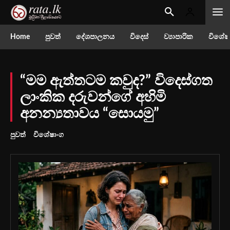
Home
පුවත්
දේශපාලනය
විදෙස්
ව්‍යාපාරික
විශේෂ
“මම ඇත්තටම කවුද?” විදෙස්ගත
ලාංකික දරුවන්ගේ අහිමි
අනන්‍යතාවය “සොයමු”
පුවත්
විශේෂාංග