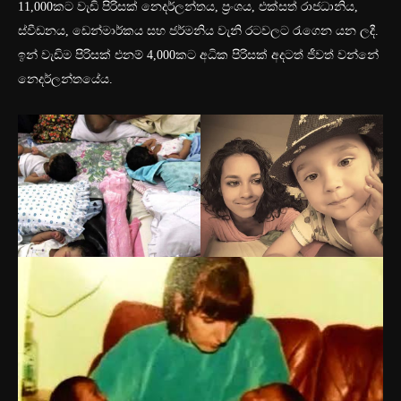
11,000කට වැඩි පිරිසක් නෙදර්ලන්තය, ප්‍රංශය, එක්සත් රාජධානිය,
ස්වීඩනය, ඩෙන්මාර්කය සහ ජර්මනිය වැනි රටවලට රැගෙන යන ලදී.
ඉන් වැඩිම පිරිසක් එනම් 4,000කට අධික පිරිසක් අදටත් ජීවත් වන්නේ
නෙදර්ලන්තයේය.