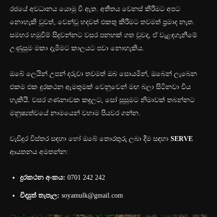
රජයේ අවධානය යොමු වී ඇත. අතීතය වෙනස් කිරීමට අපට
නොහැකි වුවත්, වෙන්වූ හදවත් එකතු කිරීමට තවමත් ප්‍රමාද නැත.
සමහර හමුවීම් සිදුවන්නට වසර පනහක් ගත වුවද, ඒ වැළඳගැනීමේ
උණුසුම මකා දැමීමට කාලයට පවා නොහැකිය.
ඔබේ ලෙයින් උපන් දරුවා තවමත් ඔබ සොයමින්, ඔබෙන් ලැබෙන
එකම එක දුරකථන ඇමතුමක් වෙනුවෙන් මඟ බලා සිටිනවා විය
හැකියි. වසර ගණනාවක කඳුලට, සෝ සුසුමට නිමාවක් තබන්නට
මනුෂ්‍යත්වයේ නාමයෙන් වහාම පියවර ගන්න.
වැඩිදුර විස්තර සඳහා හෝ ඔබේ තොරතුරු ලබා දීම සඳහා
SERVE
ආයතනය අමතන්න:
දුරකථන අංකය:
0701 242 242
විද්‍යුත් තැපෑල:
soyamulk@gmail.com