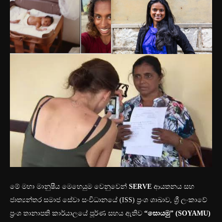
මේ මහා මානුෂීය මෙහෙයුම වෙනුවෙන්
SERVE
ආයතනය සහ
ජාත්‍යන්තර සමාජ සේවා සංවිධානයේ (ISS) ප්‍රංශ ශාඛාව, ශ්‍රී ලංකාවේ
ප්‍රංශ තානාපති කාර්යාලයේ පූර්ණ සහය ඇතිව
“
සොයමු” (SOYAMU)