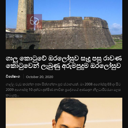
ගාලු කොටුවේ ඔරලෝසුව සෑදූ පසු රාවණ
කොටුවෙන් ලැබුණු අරුමපුදුම ඔරලෝසුව
විශේෂාංග
October 20, 2020
ගාල්ල වැඩ කරන්න ඉතා සිත්ගන්නා සුළු ස්ථානයක්. මා 2008 අගෝස්තු 03 දා සිට
2009 අගොස්තු 10 දක්වා දක්ෂිණ නාවික ප්‍රදේශයේ අණදෙන නිලධාරීවරයා ලෙස
කටයුතු...