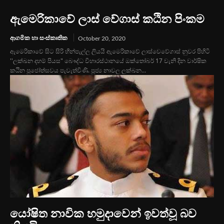
ඇමෙරිකාවේ ලාස් වේගාස් කඨින පිංකම
ආගමික හා සංස්කෘතික
October 20, 2020
ඇමෙරිකාවේ සිට සිරි හීන්පැල්ල ලියයි ඇමෙරිකාවේ ලාස්වෙවේගාස් නුවර පිහිටි
''ලක්ඛන දහම් පියස" බෞද්ධ විහාරස්ථානයේ ඔක්තෝබර් 17 වැනි දින වාර්ෂික
කඨින පූජෝත්සවය පැවැත්විණි. පූජ්‍ය නාවල ලක්ඛන...
යෝෂිත නාවික හමුදාවෙන් ඉවත්වූ බව