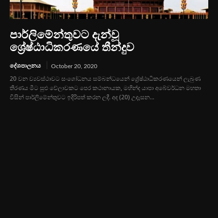
පාර්ලිමේන්තුවට දැන්වූ
ශ්‍රේෂ්ඨාධිකරණයේ තීන්දුව
දේශපාලනය
October 20, 2020
20 වන ව්‍යවස්ථාවට සංශෝධනය සම්බන්ධයෙන් ශ්‍රේෂ්ඨාධිකරණයෙන් ලැබුණ
තීරණය මීට සුළු වේලාවකට පෙර කථානායක, මහින්ද යාපා අබේවර්ධන මහතා
විසින් පාර්ලිමේන්තුවට ඉදිරිපත් කරන ලදී. අද (20) උදෑසන...