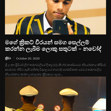
මගේ ක්‍රිකට් වීරයන් සමග සෙල්ලම්
කරන්න ලැබීම ලොකු සතුටක් – නවෝද්
ක්‍රීඩා
October 20, 2020
ශ්‍රී ලංකා ප්‍රිමියර් ලීග් තරඟාවලියේ දී කලම්බු කිංග්ස් කණ්ඩායම නියෝජනය කිරීමේ
අවස්ථාව හිමිව ඇති මහින්ද විද්‍යාලයේ නවෝද් පරණවිතාන මෙවර තරඟාවලිය
නියෝජනය කරන ලාබාලතම ක්‍රීඩකයා ලෙස...