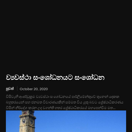
ව්‍යවස්ථා සංශෝධනයට සංශෝධන
පුවත්
October 20, 2020
විසිවැනි ආණ්ඩුක්‍රම ව්‍යවස්ථා සංශෝධනයේ පාර්ලිමේන්තුවේ තුනෙන් දෙකක
බහුතරයෙන් සහ ජනමත විචාරණයකින් සම්මත විය යුතු බවට ශ්‍රේෂ්ඨාධිකරණය
විසින් නිර්දේශ කරන ලද වගන්ති හතර ශ්‍රේෂ්ඨාධිකරයේ මඟපෙන්වීම මත...