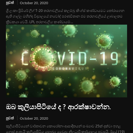
පුවත්
October 20, 2020
ශ්‍රී ලංකා ප්‍රිමියර් ලීග් T-20 තරඟාවලියේ කලම්බු කිංග්ස් කණ්ඩායමට තෝරාගෙන
ඇති ගාල්ල මහින්ද විද්‍යාලයේ නවෝද් පරණවිතාන එම තරඟාවලියේ ලාබාලතම
ක්‍රීඩකයා වෙයි. LPL තරඟාවලිය කණ්ඩායම්...
ඔබ කුලියාපිටියේ ද ? ආරක්ෂාවන්න.
පුවත්
October 20, 2020
කුලියාපිටියෙන් වාර්තාවන කොරෝනා ආසාදිතයන් සංඛ්‍යාව 25ක් දක්වා ඉහළ
ගොස් ඇතැයි කුලියාපිටිය සෞඛ්‍ය වෛද්‍ය නිලධාරී කාර්යාලය පවසයි. ඊයේ (19)