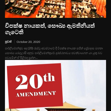
විපක්ෂ නායකත්, සෞඛ්‍ය ඇමතිනියත්
ගැටෙති
පුවත්
October 20, 2020
පාර්ලිමේන්තුව අද (20) රැස්වූ අවස්ථාවේ දී විපක්ෂ නායක සජිත් ප්‍රේමදාස මහතා
සෞඛ්‍ය රෙගුලාසි අනුව පාර්ලිමේන්තුවේ දුරස්ථභාවය පවත්වාගෙන යා යුතු බව
පවසමින් ඒ් පිළිබඳ ප්‍රශ්න...