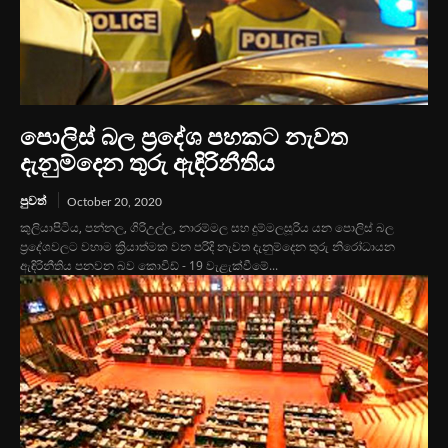
පොලිස් බල ප්‍රදේශ පහකට නැවත
දැනුම්දෙන තුරු ඇඳිරිනීතිය
පුවත්
October 20, 2020
කුලියාපිටිය, පන්නල, ගිරිඋල්ල, නාරම්මල සහ දුම්මලසූරිය යන පොලිස් බල
ප්‍රදේශවලට වහාම ක්‍රියාත්මක වන පරිදි නැවත දැනුම්දෙන තුරු නිරෝධායන
ඇඳිරිනීතිය පනවන බව කොවිඩ් - 19 වැළැක්වීමේ...