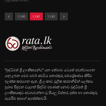
උපුල්දෙණිය මහතා...
1,140
1,141
1,142
“බුද්ධිමත් ශ්‍රී ලාංකිකයන්ට” යන තේමාව යටතේ පවත්වාගෙන
යනු ලබන මෙම වෙබ් අඩවිය තොරතුරු සම්ප්‍රේෂණය කිරීම
ඉලක්ක කරගෙන ඇත. ශ්‍රී ලංකාව මූලික කරගනිමින් ලෝකය
පුරාම සිදුවන වැදගත් සිදුවීම් පමණක් නොව බුද්ධිමත් ශ්‍රී
ලාංකිකයකුට අවශ්‍යවන්නා වූ සියලු විස්තර, දත්ත හා තොරතුරු
සැපයීම අපගේ අපේක්ෂාවයි.