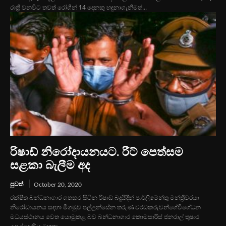
රාත්‍රී වනවිට තවත් රෝගීන් 14 දෙනකු හඳුනාගැනීමත්...
රිෂාඩ් නිරෝදායනයට. රීට් පෙත්සම
සළකා බැලීම අද
පුවත්
October 20, 2020
රක්ෂිත බන්ධනාගාර ගතකර සිටින රිෂාඩ් බදුයිදීන් පාර්ලිමේන්තු මන්ත්‍රීවරයා
නිරෝධායනය සඳහා මීගමුව පල්ලන්සේන තරුණ වරධකරුවන්ගේවිශේධන
මධයස්ථානය වෙත යොමුකළ බව බන්ධනාගාර කොමසාරිස් ජනරාල් තුෂාර