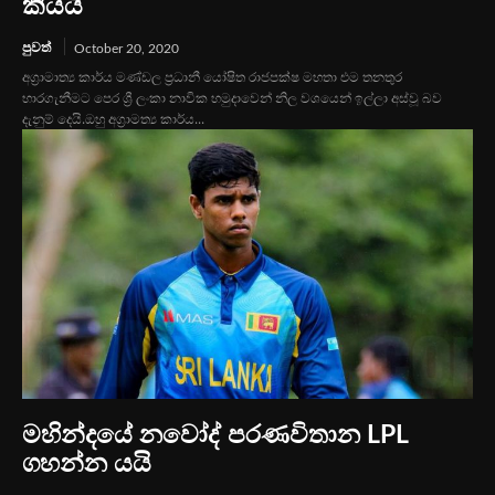
කියයි
පුවත්
October 20, 2020
අග්‍රාමාත්‍ය කාර්ය මණ්ඩල ප්‍රධානී යෝෂිත රාජපක්ෂ මහතා එම තනතුර
භාරගැනීමට පෙර ශ්‍රී ලංකා නාවික හමුදාවෙන් නිල වශයෙන් ඉල්ලා අස්වූ බව
දැනුම් දෙයි.ඔහු අග්‍රාමත්‍ය කාර්ය...
මහින්දයේ නවෝද් පරණවිතාන LPL
ගහන්න යයි