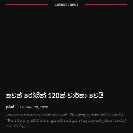
Latest news
තවත් රෝගීන් 120ක් වාර්තා වෙයි
පුවත්
October 20, 2020
කොරෝනා ආසාදනය වූ තවත් පුද්ගලයන් 120 දෙනකු අද හඳුනාගත් බව කොවිඩ් -
19 පැතිරීම වැළැක්වීම් ජාතික ක්‍රියාන්විතයේ ප්‍රධානී යුද හමුදාපති ලුතිනන් ජනරාල්
ශවේන්ද්‍ර සිල්වා...