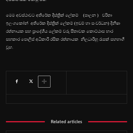
මෙම අවස්ථාවට අතිරේක දිස්ත්‍රික් ලේකම් (පාලන ) චරිතා
ඉලංගකෝන් අතිරේක දිස්ත්‍රික් ලේකම් (ඉඩම් හා සංවර්ධන) දිනීෂා
රත්නායක සහ ප්‍රාදේශීය ලේකම් වරු සීතාවක කොට්ඨාස භාර
සහකාර පොලිස් අධිකාරී රසික රත්නායක නිලධාරීහු රැසක් සහභාගී
වූහ.
Related articles