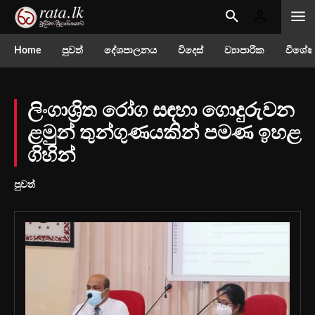
Home
පුවත්
දේශපාලනය
විදෙස්
ව්‍යාපාරික
විශේෂ
ලිංගාශ්‍රිත රෝග සඳහා ගොදුරුවන
ළමුන් තුන්ගුණයකින් පමණ ඉහළ
ගිහින්
පුවත්