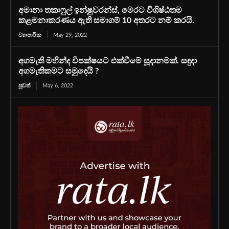
අමානා තකාෆුල් ඉන්ෂුවරන්ස්, මෙරට විශිෂ්ඨතම
කළමනාකරණය ඇති සමාගම් 10 අතරට නම් කරයි.
ව්‍යාපාරික
May 29, 2022
අගමැති මහින්ද විපක්ෂයට එක්වීමේ සූදානමක්. සඳුදා
අගමැතිකමට සමුදෙයි ?
පුවත්
May 6, 2022