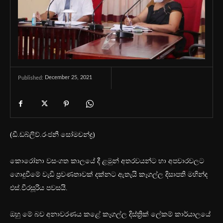
December 25, 2021
Published:
(ඩී.ඩබ්ලිව්.රංජනී සෝමචන්ද්‍ර)
කොරෝනා වසංගත කාලයේ දී ළමුන් අතරවයන්ට හා අපචාරවලට
ගොදුවීමේ වැඩි ප්‍රවණතාවක් දක්නට ඇතැයි කෑගල්ල දිසාපති මහින්ද
එස්.වීරසූරිය පවසයි.
ඔහු මේ බව අනාවරණය කළේ කෑගල්ල දිස්ත්‍රික් ලේකම් කාර්යාලයේ