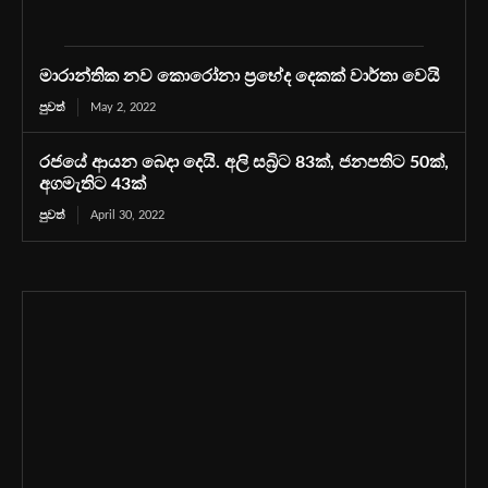
මාරාන්තික නව කොරෝනා ප්‍රභේද දෙකක් වාර්තා වෙයි
පුවත්
May 2, 2022
රජයේ ආයන බෙදා දෙයි. අලි සබ්‍රිට 83ක්, ජනපතිට 50ක්,
අගමැතිට 43ක්
පුවත්
April 30, 2022