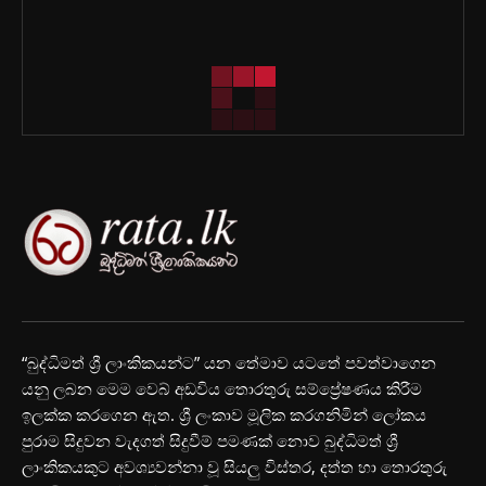
“බුද්ධිමත් ශ්‍රී ලාංකිකයන්ට” යන තේමාව යටතේ පවත්වාගෙන
යනු ලබන මෙම වෙබ් අඩවිය තොරතුරු සම්ප්‍රේෂණය කිරීම
ඉලක්ක කරගෙන ඇත. ශ්‍රී ලංකාව මූලික කරගනිමින් ලෝකය
පුරාම සිදුවන වැදගත් සිදුවීම් පමණක් නොව බුද්ධිමත් ශ්‍රී
ලාංකිකයකුට අවශ්‍යවන්නා වූ සියලු විස්තර, දත්ත හා තොරතුරු