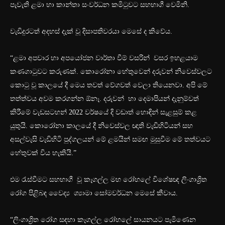
පැවැති ළමා හා කාන්තා සංවර්ධන කමිටුවට සහභාගී වෙමිනි.
වැඩිදුරටත් අදහස් දැක් වූ දිසාපතිවරයා මෙසේ ද කිවේය.
“ළමා අපචාර හා අපයෝජන වාර්තා වීම් වසරින් වසර ඉහළයාම
කණගාටුවට කරුණක්. කොරෝනා හේතුවෙන් දරුවන් නිවෙස්වලට
කොටු වූ කාලයේ දී මෙය තවත් වේගවත් වෙලා තියෙනවා. අපි මේ
තත්ත්වය අවම කරගන්න ඕනෑ. දරුවන් හා දෙමාපියන් දැනුම්වත්
කිරීමේ වැඩසටහන් 2022 වර්ෂයේ දි වඩාත් හොඳින් සැළසුම් කළ
යුතුයි. කොරෝනා කාලයේ දී නිවෙස්වල ඥාති වැඩිහිටියන් සහ
අසල්වැසි වැඩිහිටි පුද්ගලයන් මේ ළමයින් සමඟ මුසුවීම මේ තත්වයට
හේතුවක් විය හැකියි.”
එම රැස්වීමට සහභාගී වූ කෑගල්ල මහ රෝහලේ විශේෂඥ ලිංගාශ්‍රිත
රෝග පිළිබඳ වෛද්‍ය ශ්‍යාමා සෝමවර්ධන මෙසේ කීවාය.
“ලිංගාශ්‍රිත රෝග සඳහා කෑගල්ල රෝහලේ සායනයට පැමිණෙන