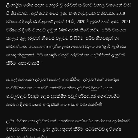
ලිංගාශ්‍රිත රෝග සඳහා ගොදුරු වූ දරුවන් සංඛ්‍යාව විශාල වශයෙන් වැඩි
වී තිබෙනවා. ඇත්තටම මෙය ඉතා කණගාටුදායක තත්වයක්. 2019
වර්ෂයේ දී පැමිණ තිබුණේ ළමුන් 19 යි, 2020 දී ළමුන් 35ක් ආවා. 2021
වර්ෂයේ දී මේ වනවිට ළමුන් 54ක් ඇවිත් තිබෙනවා. මෙම වසංගත
කාලය තුල දරුවන් නිවෙස් වලටම වී සිටීම සමීප හිතවතුන් හා
සම්බන්ධතා ගොඩනගා ගැනීම ළමා අපචාර වලට හේතු වී ඇති එය
හොඳ නිදසුනක්. මීට හොඳම විසඳුම දරුවන් හා දෙමාපියන් දැනුවත්
කිරීම අත්‍යාවශ්‍යයි.”
පාසල් නොයන දරුවන් පාසල් ගත කිරීම, දරුවන් ගේ පෞරුෂ
සංවර්ධනය හා කොවිඩ් තත්ත්වය නිසා දරුවන් මුහුණ දෙන
ගැටලුවලට විසඳුම් ලෙස සුරක්ෂිත පවුල් පරිසරයක් ගොඩනැගීම
මෙහෙ දි අත්‍යවාශ්‍ය කරුණක් බව ද සාකච්ඡා කෙරිණි.
ළමා නිවාස ගත දරුවන් ගේ සෞඛ්‍යය පෝෂණය භාරය හා ආරක්ෂාව
මත්ද්‍රව්‍ය නිවාරණය ළමා ශ්‍රමය තුරන් කිරීම සම්බන්ධව ද විශේෂ
අවධානයක් යොමු විය.