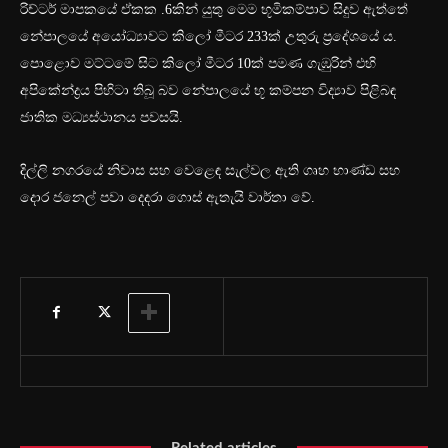
රිච්ටර් මාපකයේ ඒකක .6කින් යුතු මෙම භූමිකම්පාව සිදුව ඇත්තේ
නේපාලයේ අයෝධ්‍යාවට කිලෝ මීටර 233ක් උතුරු ප්‍රදේශයේ ය.
පොළොව මට්ටමේ සිට කිලෝ මීටර 10ක් පමණ ගැඹුරින් එහි
අපිකේන්ද්‍රය පිහිටා තිබූ බව නේපාලයේ භූ කම්පන විද්‍යාව පිළිබඳ
ජාතික මධ්‍යස්ථානය පවසයි.
දිල්ලි නගරයේ නිවාස සහ වෙළෙඳ සැල්වල ඇති ගෘහ භාණ්ඩ සහ
දොර ජනෙල් පවා දෙදරා ගොස් ඇතැයි වාර්තා වේ.