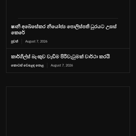
ෂානි අබේසේකර නියෝජ්‍ය පොලිස්පති ධුරයට උසස්
කෙරේ
පුවත්
August 7, 2026
කාර්ගිල්ස් බැංකුව වැඩිම පිරිවැටුමක් වාර්ථා කරයි
කොටස් වෙළෙඳ පොළ
August 7, 2026