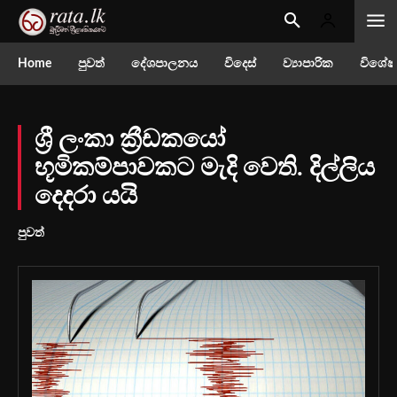
Home
පුවත්
දේශපාලනය
විදෙස්
ව්‍යාපාරික
විශේෂ
ශ්‍රී ලංකා ක්‍රීඩකයෝ
භූමිකම්පාවකට මැදි වෙති. දිල්ලිය
දෙදරා යයි
පුවත්