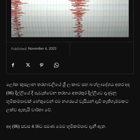
November 6, 2023
Published:
ලෝක කුසලාන තරඟාවලියේ ශ්‍රී ලංකාව සහ බංග්ලාදේශය අතර අද
(06) දිල්ලියේ දී පැවැත්වෙන තරඟය අතරතුර දිල්ලියට දැණුනු
භූමිකම්පාවක් හේතුවෙන් එම නගරයේ වැසියන් දැඩි තැතිගැම්මකට
ලක්ව ඇතැයි වාර්තා වේ.
අද (06) සවස 4.16ට පමණ මෙම භූමිකම්පාව දැනී ඇත.