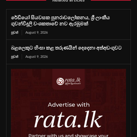
Related articles
රේඩියෝ සියවසක පුනරාවලෝකනය, ශ්‍රී ලාංකීය
ගුවන්විදුලි වංශකතාවේ නව ඇරඹුමක්
පුවත්
August 9, 2026
බළලෙකුට හිංසා කළ තරුණයින් දෙදෙනා අත්අඩංගුවට
පුවත්
August 9, 2026