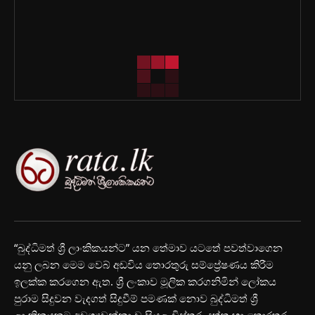
“බුද්ධිමත් ශ්‍රී ලාංකිකයන්ට” යන තේමාව යටතේ පවත්වාගෙන
යනු ලබන මෙම වෙබ් අඩවිය තොරතුරු සම්ප්‍රේෂණය කිරීම
ඉලක්ක කරගෙන ඇත. ශ්‍රී ලංකාව මූලික කරගනිමින් ලෝකය
පුරාම සිදුවන වැදගත් සිදුවීම් පමණක් නොව බුද්ධිමත් ශ්‍රී
ලාංකිකයකුට අවශ්‍යවන්නා වූ සියලු විස්තර, දත්ත හා තොරතුරු