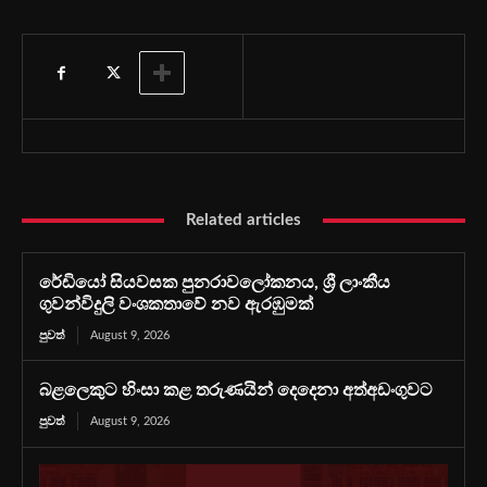
Related articles
රේඩියෝ සියවසක පුනරාවලෝකනය, ශ්‍රී ලාංකීය
ගුවන්විදුලි වංශකතාවේ නව ඇරඹුමක්
පුවත්
August 9, 2026
බළලෙකුට හිංසා කළ තරුණයින් දෙදෙනා අත්අඩංගුවට
පුවත්
August 9, 2026