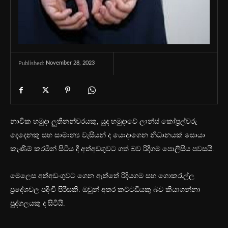
November 28, 2023
Published:
නාවික හමුදා ලුතිනන්වරයකු, යුද හමුදාවේ ලාන්ස් කෝප්‍රල්වරු
දෙදෙනකු සහ සාමාන්‍ය වැසියන් ද යොදාගෙන නිධානයක් සොයා
කැණීම් කරමින් සිටිය දී අත්අඩගුවට ගත් බව රිදීගම පොලිසිය පවසයි.
මෙලෙස අත්අඩංගුවට ගෙන ඇත්තේ රිදියගම සහ ගොකරැල්ල
ප්‍රදේශවල පදිංචි පිරිසකි. ඔවුන් අතර කට්ටඩියකු බව කියාගන්නා
පුද්ගලයකු ද සිටියි.