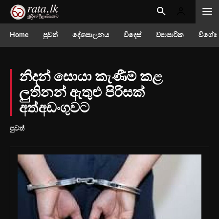
Home
පුවත්
දේශපාලනය
විදෙස්
ව්‍යාපාරික
විශේෂ
නිදන් සොයා කැණීම් කළ
ලුතිනන් ඇතුළු පිරිසක්
අත්අඩංගුවට
පුවත්