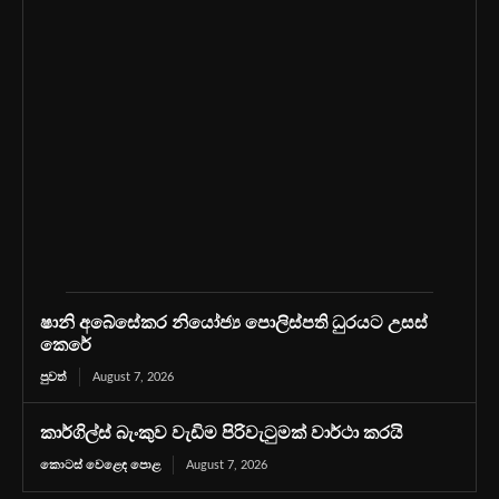
ෂානි අබේසේකර නියෝජ්‍ය පොලිස්පති ධුරයට උසස්
කෙරේ
පුවත්
August 7, 2026
කාර්ගිල්ස් බැංකුව වැඩිම පිරිවැටුමක් වාර්ථා කරයි
කොටස් වෙළෙඳ පොළ
August 7, 2026