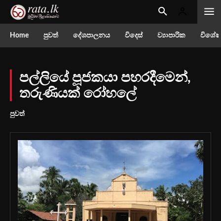
Home
පුවත්
දේශපාලනය
විදෙස්
ව්‍යාපාරික
විශේෂ
පල්ලියේ පූජකයා පහරදීමෙන්,
තරුණියක් රෝහලේ
පුවත්