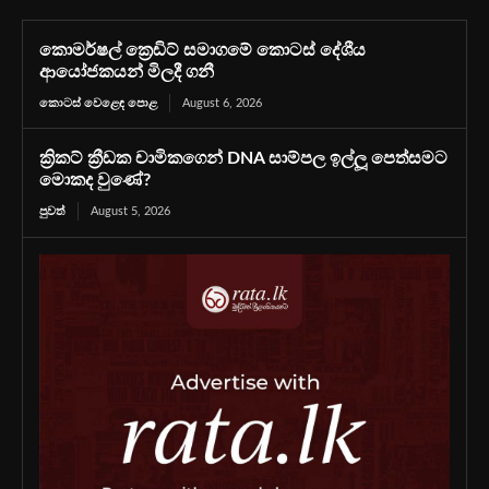
කොමර්ෂල් ක්‍රෙඩිට් සමාගමේ කොටස් දේශීය
ආයෝජකයන් මිලදී ගනී
කොටස් වෙළෙඳ පොළ
August 6, 2026
ක්‍රිකට් ක්‍රීඩක චාමිකගෙන් DNA සාම්පල ඉල්ලූ පෙත්සමට
මොකද වුණේ?
පුවත්
August 5, 2026