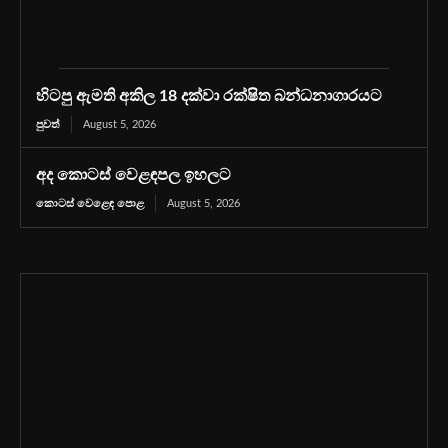
හිටපු ඇමති අකිල 18 දක්වා රක්ෂිත බන්ධනාගාරයට
පුවත්
August 5, 2026
අද කොටස් වෙළඳපල ඉහලට
කොටස් වෙළෙඳ පොළ
August 5, 2026