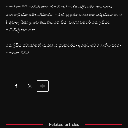
කොඩිකාමම් දේවස්ථානයේ පැවැති විශේෂ දේව මෙහෙය සඳහා
න‍ොපැමිණීම සම්බන්ධයේන උරණ වූ පූජකවරයා එම තරුණියට පහර
දී තුවාල සිදුකළ බව තරුණියගේ පියා චාවකච්චේරි පොලිසියට
පැමිණිලි කර ඇත.
පොලිසිය පවසන්නේ සැකකාර පූජකවරයා අත්අඩංගුවට ගැනීම සඳහා
සොයන බවයි.
Related articles