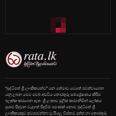
“බුද්ධිමත් ශ්‍රී ලාංකිකයන්ට” යන තේමාව යටතේ පවත්වාගෙන
යනු ලබන මෙම වෙබ් අඩවිය තොරතුරු සම්ප්‍රේෂණය කිරීම
ඉලක්ක කරගෙන ඇත. ශ්‍රී ලංකාව මූලික කරගනිමින් ලෝකය
පුරාම සිදුවන වැදගත් සිදුවීම් පමණක් නොව බුද්ධිමත් ශ්‍රී
ලාංකිකයකුට අවශ්‍යවන්නා වූ සියලු විස්තර, දත්ත හා තොරතුරු