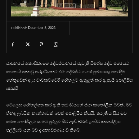
December 6, 2023
Published:
යාපනයේ කොඩිකාමම් දේවස්ථානයේ පැවැති විශේෂ දේව මෙයෙට
සහභාගී නොවූ තරුණියකට එම දේවස්ථානයේ පූජකයකු පහරදීම
හේතුවෙන් ඇය චාවකච්චේරි රෝහලට ඇතුළත් කර ඇතැයි පොලිසිය
පවසයි.
මෙලෙස රෝහල්ගත කර ඇති තරුණියගේ පියා කතෝලික බවත්, මව
හින්දු ලබ්ධික කාන්තාවක් බවත් පොලිසිය කියයි. තරුණිය සිය මව
සමඟ කෝවිලට යාමට පුරුදුව සිට ඇති බවත් ඉඳහිට කතෝලික
පල්ලියට යන බව ද අනාවරණය වී තිබේ.