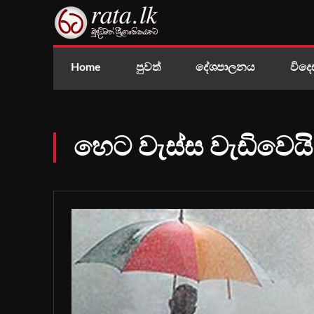
Home
පුවත්
දේශපාලනය
විදෙ
හෙට වැස්ස වැඩිවෙයි