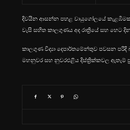
දිවයින ආසන්න පහළ වායුගෝලයේ කැළඹීමක් හේ
වැසි සහිත කාලගුණය අද රාත්‍රියේ සහ හෙට දින
කාලගුණ විද්‍යා දෙපාර්තමේන්තුව පවසන පරිද
මහනුවර සහ නුවරඑළිය දිස්ත්‍රික්කවල ඇතැම් ප්