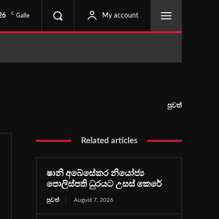
C
26
My account
Galle
පුවත්
Related articles
ෂානි අබේසේකර නියෝජ්‍ය
පොලිස්පති ධුරයට උසස් කෙරේ
පුවත්
August 7, 2026