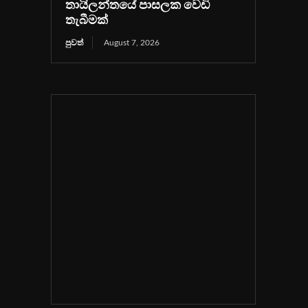
තායිලන්තයේ පාසලක වෙඩි
තැබීමක්
පුවත්
August 7, 2026