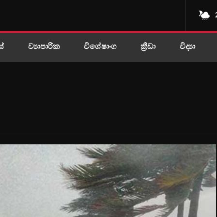
ස්
ව්‍යාපාරික
විශේෂාංග
ක්‍රීඩා
විද්‍යා