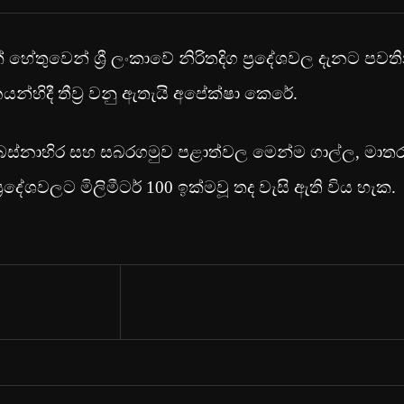
තුවෙන් ශ්‍රී ලංකාවේ නිරිතදිග ප්‍රදේශවල දැනට පවත
යන්හිදී තීව්‍ර වනු ඇතැයි අපේක්ෂා කෙරේ.
ි බස්නාහිර සහ සබරගමුව පළාත්වල මෙන්ම ගාල්ල, මාතර
‍රදේශවලට මිලිමීටර් 100 ඉක්මවූ තද වැසි ඇති විය හැක.