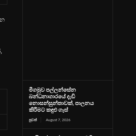
ින
,
මීගමුව පල්ලන්සේන
බන්ධනාගාරයේ දැඩි
නොසන්සුන්තාවක්, පාලනය
කිරීමට කඳුළු ගෑස්
පුවත්
August 7, 2026