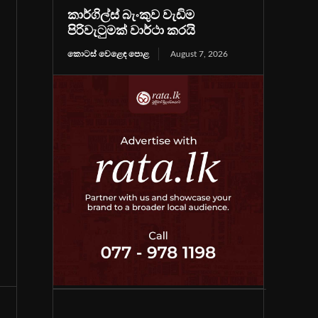
කාර්ගිල්ස් බැංකුව වැඩිම
පිරිවැටුමක් වාර්ථා කරයි
කොටස් වෙළෙඳ පොළ
August 7, 2026