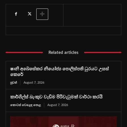
Related articles
ෂානි අබේසේකර නියෝජ්‍ය පොලිස්පති ධුරයට උසස්
කෙරේ
පුවත්
August 7, 2026
කාර්ගිල්ස් බැංකුව වැඩිම පිරිවැටුමක් වාර්ථා කරයි
කොටස් වෙළෙඳ පොළ
August 7, 2026