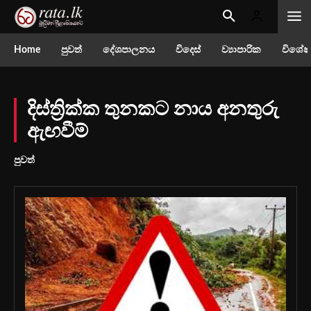
Home
පුවත්
දේශපාලනය
විදෙස්
ව්‍යාපාරික
විශේෂ
දිස්ත්‍රික්ක තුනකට නාය අනතුරු
ඇඟවීම්
පුවත්