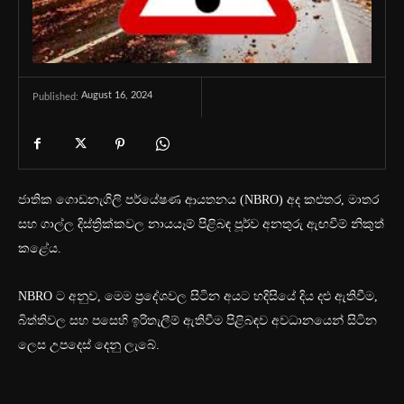
August 16, 2024
Published:
ජාතික ගොඩනැගිලි පර්යේෂණ ආයතනය (NBRO) අද කළුතර, මාතර
සහ ගාල්ල දිස්ත්‍රික්කවල නායයෑම් පිළිබඳ පූර්ව අනතුරු ඇඟවීම් නිකුත්
කළේය.
NBRO ට අනුව, මෙම ප්‍රදේශවල සිටින අයට හදිසියේ දිය දළු ඇතිවීම,
බිත්තිවල සහ පසෙහි ඉරිතැලීම් ඇතිවීම පිළිබඳව අවධානයෙන් සිටින
ලෙස උපදෙස් දෙනු ලැබේ.