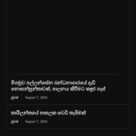
මීගමුව පල්ලන්සේන බන්ධනාගාරයේ දැඩි
නොසන්සුන්තාවක්, පාලනය කිරීමට කඳුළු ගෑස්
පුවත්
August 7, 2026
තායිලන්තයේ පාසලක වෙඩි තැබීමක්
පුවත්
August 7, 2026