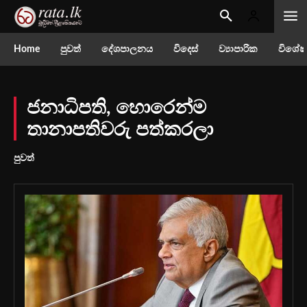
Home
පුවත්
දේශපාලනය
විදෙස්
ව්‍යාපාරික
විශේෂ
ජනාධිපති, හොරෙන්ම
තානාපතිවරු පත්කරලා
පුවත්