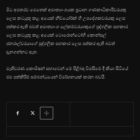
මීට අමතරව මෙතෙක් අමාත්‍යාංශයක ප්‍රධාන ගණකාධිකාරීවරයකු
ලෙස කටයුතු කළ අයෙක් නිව්යෝර්ක් හි උපදේශකවරයකු ලෙස
පත්කර ඇති බවත් අමාත්‍යාංශ ලේකම්වරයාකුගේ පුද්ගලික සහකාර
ලෙස කටයුතු කළ අයෙක් ටොරොන්ටෝහි කොන්සල්
ජනරාල්වරයාගේ පුද්ගලික සහකාර ලෙස පත්කර ඇති බවත්
දැනගන්නට ඇත.
මැතිවරණ කොමිෂන් සභාවෙන් මේ පිළිබඳ විමසීමේ දී කියා සිටියේ
එම පත්කිරීම් සම්බන්ධයෙන් විමර්ශනයක් කරන බවයි.