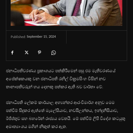
September 15, 2024
Published:
ජනාධිපතිවරණය ප්‍රකාශයට පත්කිරීමෙන් පසු එම මැතිවරණයේ
අපේක්ෂකයකු වන ජනාධිපති රනිල් වික්‍රමසිංහ විසින් නව
තානාපතිවරුන් හය දෙනකු පත්කර ඇති බව වාර්තා වේ.
ජනාධිපති ලේකම් කාර්යාල අභ්‍යන්තර ආරංචිමාර්ග අනුව මෙම
පත්වීම් සිදුකර ඇත්තේ මැලේසියාව, නවසීලන්තය, ඉන්දුනීසියාව,
ඊජිප්තුව සහ බහරේන් රාජ්‍යය වෙතයි. මේ පත්වීම් ලිපි විදේශ කටයුතු
අමාත්‍යාංශය මගින් නිකුත් කර ඇත.