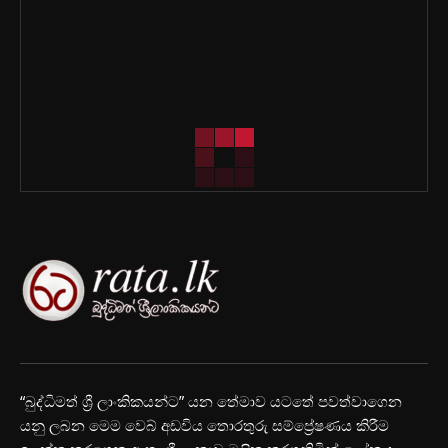
“බුද්ධිමත් ශ්‍රී ලාංකිකයන්ට” යන තේමාව යටතේ පවත්වාගෙන
යනු ලබන මෙම වෙබ් අඩවිය තොරතුරු සම්ප්‍රේෂණය කිරීම