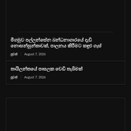
මීගමුව පල්ලන්සේන බන්ධනාගාරයේ දැඩි
නොසන්සුන්තාවක්, පාලනය කිරීමට කඳුළු ගෑස්
පුවත්
August 7, 2026
තායිලන්තයේ පාසලක වෙඩි තැබීමක්
පුවත්
August 7, 2026