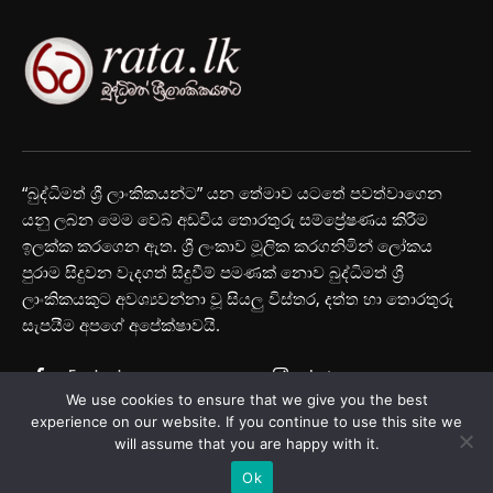
“බුද්ධිමත් ශ්‍රී ලාංකිකයන්ට” යන තේමාව යටතේ පවත්වාගෙන
යනු ලබන මෙම වෙබ් අඩවිය තොරතුරු සම්ප්‍රේෂණය කිරීම
ඉලක්ක කරගෙන ඇත. ශ්‍රී ලංකාව මූලික කරගනිමින් ලෝකය
පුරාම සිදුවන වැදගත් සිදුවීම් පමණක් නොව බුද්ධිමත් ශ්‍රී
ලාංකිකයකුට අවශ්‍යවන්නා වූ සියලු විස්තර, දත්ත හා තොරතුරු
සැපයීම අපගේ අපේක්ෂාවයි.
Facebook
Instagram
We use cookies to ensure that we give you the best
Youtube
experience on our website. If you continue to use this site we
will assume that you are happy with it.
Ok
© Rata.lk 2025 All Rights Reserved