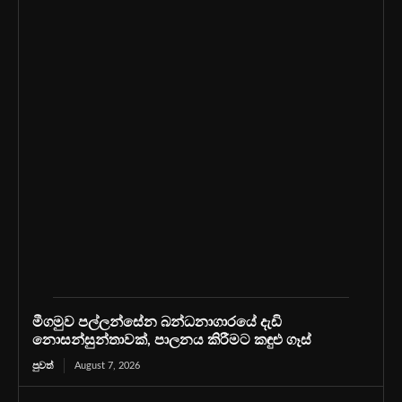
මීගමුව පල්ලන්සේන බන්ධනාගාරයේ දැඩි
නොසන්සුන්තාවක්, පාලනය කිරීමට කඳුළු ගෑස්
පුවත්
August 7, 2026