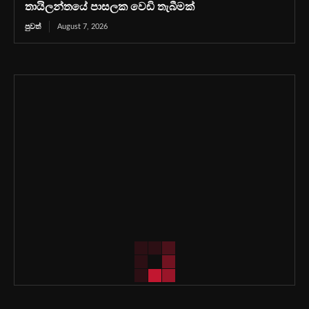
තායිලන්තයේ පාසලක වෙඩි තැබීමක්
පුවත්
August 7, 2026