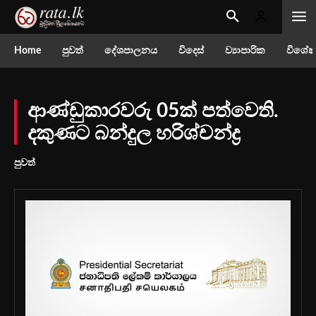
Home
පුවත්
දේශපාලනය
විදෙස්
ව්‍යාපාරික
විශේෂ
ආණ්ඩුකාරවරු 05ක් පත්වෙති.
දකුණට බන්දුල හරිශ්චන්ද්‍ර
පුවත්