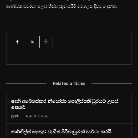
ආණ්ඩුකාරවරයා ලෙස තිස්ස කුමාරසිරි මෙලෙස දිවුරුම් දුන්හ.
Related articles
ෂානි අබේසේකර නියෝජ්‍ය පොලිස්පති ධුරයට උසස්
කෙරේ
පුවත්
August 7, 2026
කාර්ගිල්ස් බැංකුව වැඩිම පිරිවැටුමක් වාර්ථා කරයි