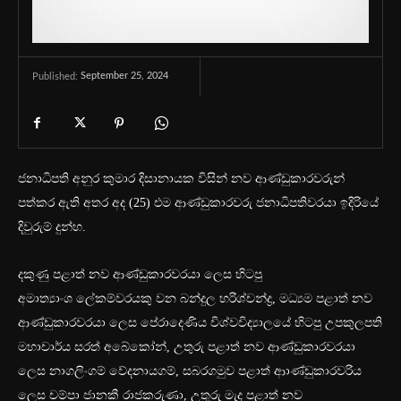
September 25, 2024
Published:
ජනාධිපති අනුර කුමාර දිසානායක විසින් නව ආණ්ඩුකාරවරුන්
පත්කර ඇති අතර අද (25) එම ආණ්ඩුකාරවරු ජනාධිපතිවරයා ඉදිරියේ
දිවුරුම් දුන්හ.
දකුණු පළාත් නව ආණ්ඩුකාරවරයා ලෙස හිටපු
අමාත්‍යාංශ ලේකම්වරයකු වන බන්දුල හරිශ්චන්ද්‍ර, මධ්‍යම පළාත් නව
ආණ්ඩුකාරවරයා ලෙස පේරාදෙණිය විශ්වවිද්‍යාලයේ හිටපු උපකුලපති
මහාචාර්ය සරත් අබේකෝන්, උතුරු පළාත් නව ආණ්ඩුකාරවරයා
ලෙස නාගලිංගම් වේදනායගම්, සබරගමුව පළාත් ආාණ්ඩුකාරවරිය
ලෙස චම්පා ජානකී රාජකරුණා, උතුරු මැද පළාත් නව