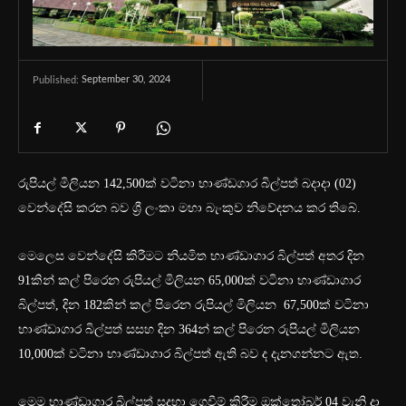
September 30, 2024
Published:
රුපියල් මිලියන 142,500ක් වටිනා භාණ්ඩගාර බිල්පත් බදාදා (02)
වෙන්දේසි කරන බව ශ්‍රී ලංකා මහා බැංකුව නිවේදනය කර තිබේ.
මෙලෙස වෙන්දේසි කිරීමට නියමිත භාණ්ඩාගාර බිල්පත් අතර දින
91කින් කල් පිරෙන රුපියල් මිලියන 65,000ක් වටිනා භාණ්ඩාගාර
බිල්පත්, දින 182කින් කල් පිරෙන රුපියල් මිලියන 67,500ක් වටිනා
භාණ්ඩාගාර බිල්පත් සසහ දින 364න් කල් පිරෙන රුපියල් මිලියන
10,000ක් වටිනා භාණ්ඩාගාර බිල්පත් ඇති බව ද දැනගන්නට ඇත.
මෙම භාණ්ඩාගාර බිල්පත් සදහා ගෙවීම් කිරීම ඔක්තෝබර් 04 වැනි දා