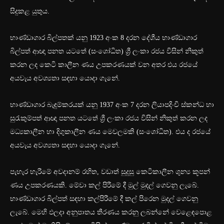
සිදුකළ යුතුය.
භාණ්ඩාගාර බිල්පතක් යනු 1923 අංක 8 දරන දේශීය භාණ්ඩාගාර
බිල්පත් ආඥා පනත යටතේ (සංශෝධිත) ශ්‍රී ලංකා රජය විසින් නිකුත්
කරන ලද කෙටි කාලීන ණය උපකරණයක් වන අතර එය රජයේ
අයවැය අවශ්‍යතා සඳහා යොදා ගැනේ.
භාණ්ඩාගාර බැඳුම්කරයක් යනු 1937 අංක 7 දරන ලියාපදිංචි ස්කන්ධ හා
සුරැකුම්පත් ආඥා පනත යටතේ ශ්‍රී ලංකා රජය විසින් නිකුත් කරන ලද
මධ්‍යකාලීන හා දිගුකාලීන ණය මෙවලමකි (සංශෝධිත). එය ද රජයේ
අයවැය අවශ්‍යතා සඳහා යොදා ගැනේ.
පැහැර හැරීමේ අවදානම් රහිත, වඩාත් සුදුසු කෙටිකාලීන ශුන්‍ය කූපන්
ණය උපකරණයකි. මේවා කල් පිරීමේ දී මුල් මුදල් ගෙවනු ලැබේ.
භාණ්ඩාගාර බිල්පත් සඳහා කල්පිරීමේ දී කල් පිරෙන මුදල් ගෙවනු
ලැබේ. මෙහි ඵලදා අනුපාතය තීරණය කරනු ලබන්නේ වෙළෙඳපොළ