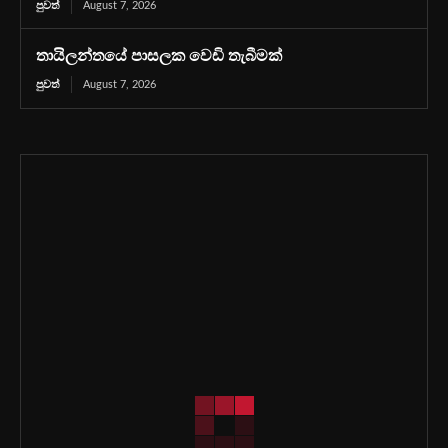
පුවත්
August 7, 2026
තායිලන්තයේ පාසලක වෙඩි තැබීමක්
පුවත්
August 7, 2026