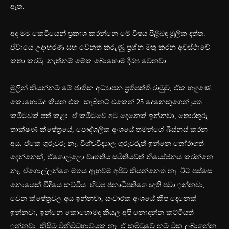
ඇත.
අද මම කෙටියෙන් ප්‍රකාශ කරන්නෙ මේ විෂය පිළිබඳ මූලික දත්ත.
ඒවායේ උදාහරණ සහ වෙනත් කරුණු ප්‍රශ්න මතු කරන අවස්ථාවේ
කතා කරමු. නැත්නම් මේක බොහොම දීර්ඝ වෙනවා.
මුලින් කියන්නම් මේ ජාතික අධ්‍යාපන ප්‍රතිපත්ති රාමුව, ඒක හැදුණෙ
කොහොමද කියන එක. කැබිනට් එකෙන් 25 දෙනෙකුගෙන් යුත්
කමිටුවක් පත් කළා. ඒ කමිටුවේ අට දෙනෙක් ඉන්නවා, තොරතුරු
තාක්ෂණ ක්ෂේත්‍රයේ, පෞද්ගලික අංශයේ තමන්ගේ බිස්නස් කරන
අය. ඒකෙ ගුරුවරු නෑ. විශ්වවිද්‍යාල ගුරුවරුත් ඉන්නෙ තෝරාගත්
දෙන්නෙක්, ඒගොල්ලො වෘත්තිය සමිතියවත් නියෝජනය කරන්නෙ
නෑ, ඒගොල්ලන්ගෙ මතය ඇහුවම අපිට කියන්නෙත් නෑ. ඊට පස්සෙ
නොයෙක් විදියෙ කට්ටිය. හිටපු ජනාධිපතිගෙ ඥාති පවා ඉන්නවා,
වෙන ක්ෂේත්‍රවල අය ඉන්නවා, සංචාරක අංශයේ කීප දෙනෙක්
ඉන්නවා, ඉන්නෙ කොහොමද කියල අපි නොදන්න කට්ටියත්
ඉන්නවා. කිසිම විනිවිධභාවයක් නෑ. ඒ කමිටුවේ නම් ටික ලබාගන්න