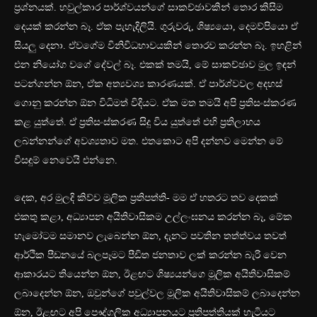
ප්‍රශ්නයක්. හවුල්කාර පාර්ශ්වයන්ගේ සාකච්ඡාවකින් තොර කිසිම
දෙයක් කරන්න බෑ. ඒක පැහැදිලියි. ගුරුවරු, ශිෂ්‍යයො, දෙමව්පියො ඒ
සියලු දෙනා. ඒවගේම විනිවිධභාවයකින් තොරව කරන්න බෑ. ඉහළින්
එන නියෝග වගේ දේවල් බෑ. එකක් තමයි, මේ සාකච්ඡාව මුල ඉඳන්
පටන්ගන්න ඕන, ඒක අත්‍යවශ්‍ය කාරණයක්. ඒ පාර්ශ්වවල අදහස්
ගොනු කරන්න ඕන විධිමත් විදියට. ඒක මත තමයි අපි ප්‍රතිසංස්කරණ
කළ යුත්තේ. ඒ ප්‍රතිසංස්කරණ සිදු විය යුත්තේ එහි ප්‍රතිලාභය
ලබන්නන්ගේ අවශ්‍යතාව මත. එතකොට අපි දන්නව මෙන්න මේ
විසඳුම් නෙවෙයි එන්නෙ.
දෙක, අර මුලදි කිව්ව මූලික ප්‍රතිපත්ති- මම ඒ හතරට තව දෙකක්
එකතු කළා, අධ්‍යාපන අයිතිවාසිකම උල්ලංඝනය කරන්න බෑ, මේක
හැමෝටම සමානව ලැබෙන්න ඕන, දැනට පවතින තත්ත්වය තවත්
ආර්ථික පීඩනයේ බලපෑමට පීඩිත ජනතාව ලක් කරන්න බැරි වෙන
ආකාරයට තියෙන්න ඕන, ඊළඟට ශිෂ්‍යයන්ගෙ මූලික අයිතිවාසිකම්
ලබාදෙන්න ඕන, ඔවුන්ගේ පවුල්වල මූලික අයිතිවාසිකම් ලබාදෙන්න
ඕන, ඊළඟට අපි පෞද්ගලික අධ්‍යාපනයට ප්‍රතිපත්තියක් හැටියට