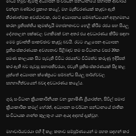
මාධ්‍ය හමුව ඇමතූ අධ්‍යාපන සංවර්ධන සන්ධානයේ සභාපති ආචාර්ය
චන්දන බණ්ඩාර ප්‍රකාශ කළේ, මහ මැතිවරණයක් කැඳවා ඇති
තීරණාත්මක අවස්ථාවක, රටේ අධ්‍යාපනය සම්බන්ධයෙන් අනුගමනය
කරන ප්‍රතිපත්තිය කුමක්දැයි මහජනතාවට හෙළි කිරීම රජය සහ සියලු
දේශපාලන පක්ෂවල වගකීමක් වන අතර එය අවධාරණය කිරීම සඳහා
මෙම ප්‍රවෘත්ති සාකච්ඡාව කැඳවූ බවයි. රටට ගැළපෙන අධ්‍යාපන
ප්‍රතිසංස්කරණයක අවශ්‍යතාව පිළිබඳව තම සංවිධානය වසර 20ක
පමණ කාලයක සිට පැවැති විවිධ රජයන්ට විධිමත්ව කරුණු ඉදිරිපත්
කර ඇති බව පැවසූ සභාපතිවරයා, එවැනි ප්‍රතිසංස්කරණයක් සිදු කළ
යුත්තේ අධ්‍යාපන ක්ෂේත්‍රයට සම්බන්ධ සියලු පාර්ශ්වවල
සහභාගීත්වයෙන් බවද අවධාරණය කළේය.
ගුරු සංවිධාන ක්‍රියාකාරිනියක වන ප්‍රභාෂිණී ශ්‍රියාරත්න, සිවිල් සමාජ
ක්‍රියාකාරික කමල් හේරත්, අධ්‍යාපන සංවර්ධන සන්ධානයේ ජාතික
සංවිධායක ශාන්ත කුලතුංග යන අයද අදහස් දැක්වූහ.
මහාචාර්යවරයා එහි දී කළ කතාව සම්පූර්ණයෙන් ම පහත සඳහන් කර