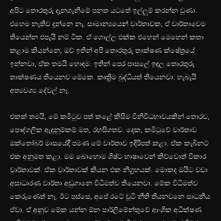
අපිට තොරතුරු දැනගැනීමේ පනත යටතේ ඉල්ලුම් කරන්න වුණා.
එහෙම නැතිව දුන්නෙ නෑ. සාමාන්‍යයෙන් වාර්තාවක, ඒ වාර්තාවෙම
තියෙන්න එපැයි නම් ටික. ඒ ගොල්ල එක්ක එහෙන් මෙහෙන් කතා
කළාම කියන්නෙ, ඔව් ඉතින් අපි තොරතුරු තාක්ෂණ ක්ෂේත්‍රයේ
ඉන්නවා, ඒක තමයි හොඳම. ඉතින් පෙර පාසලේ ඉඳල තොරතුරු
තාක්ෂණය තියෙනව මේකෙ. කෘත්‍රිම බුද්ධියත් තියෙනවා. හැබැයි
අත්‍යවශ්‍ය දේවල් නෑ.
එකක් තමයි, මේ කමිටුව පත් කළේ කිසිම විනිවිධභාවයකින් තොරව,
පෞද්ගලික ඇඳුනුම්කම් මත, රහසිගතව. දෙක, කමිටුවේ වාර්තාව
ඔක්තෝබර් මාසයේදී පමණ මේ වාර්තාව ඉදිරිපත් කළා. ඒක කැබිනට්
එක අනුමත කළා. මම බොහොම ශිෂ්ට භාෂාවෙන් කිව්වොත් විකාර
වාර්තාවක්. ඒක වාර්තාවක් කියන එක නිග්‍රහයක්. මොකද ඔයිට වඩා
අසාධාරණ වාර්තා අඩුගානෙ විධිමත්ව තියෙනවා. මේක විධිමත්ව
කෙරුණෙත් නෑ. ඊට පස්සෙ, අපේ රටේ චූටි නීති තියනවනෙ සාධනීය
ඒවා. ඒ අනුව මේක යන්න ඕන පාර්ලිමේන්තුවේ ආංශික අධීක්ෂණ