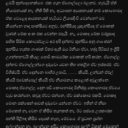
ළමයි තුන්දෙනෙක්ගෙ. එක ගැන ඒගොල්ලො බලනව. හැබැයි ඒත්
නියාමනයක් නෑ. නීති රීති නෑ. අධ්‍යාපන ආයතනයක් නම් කොහොමද
ඒක වෙළෙඳ ආයතනයක් හැටියට ලියාපදිංචි වෙන්නෙ? මම
කියන්නෙ හෘද සාක්ෂියට අනුව, එන්පීපියද යූඇන්පියද ඒ මොකක්
වුණත් මේක අංක එක වෙන්න එපැයි. නෑ, මොකද මේක වරප්‍රසාද
සහිත සීමිත කොටස්වලට අර අපි දන්නව තුන්සිය අනූ ගාණෙන්
තුන්සිය හැත්ත ගාණක් විතර ඇති ඔය ඊනියා ඒවා, හද්ද පිටිසර ඉංග්‍රිසි
උගන්නනවයි කියල පොඩි කාමරේක මොකක් හරි කරන. ඒගොල්ල
දන්නව ඒගොල්ලන්ගෙ දරුවො යවන තිහ හතළිහ ඒව ඉස්තරම්. ඒව
විශිෂ්ටයි. ඒව දෙන්නෙ බාහිර උපාධි, ……. කියයි, ලන්ඩන් ඒඑල්
කියයි එඩෙක්සෙල් කියයි ඒව නියාමනය කළොත් අවුලක්නෙ.
මොකද ඒගොල්ල දෙන පඩි කොහොමද මිනිස්සු කොහොමද ඒවයෙ
වැඩ කරන්නෙ, කවුද ඒවට එන්නෙ, ඒව ඔක්කොම එකයි. මොකද
මොන පක්ෂෙන් ආවත් දරුවො යන්නෙ ඒවට. ඉතින් ඒ නිසා
මේකෙත් නෑ වෙන ඒ කිසිම තැනකත් නෑ. ඊට පස්සෙ උපකාරක
පන්ති පිළිබඳ කිසිම දෙයක් නැහැ මේවයෙ. ඒ ප්‍රධාන ප්‍රශ්න
අල්ලන්නෙ නෑ. බලන්නෙ අපිට කොහොමද සල්ලි ටිකක් මේකෙන්