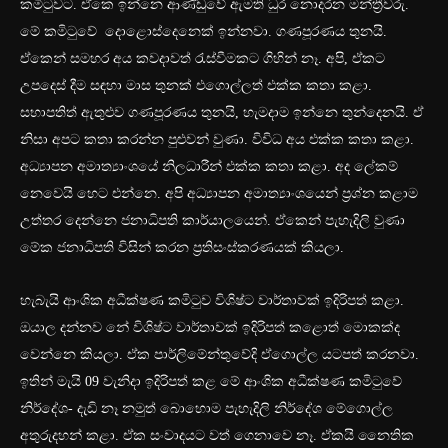
කමිටුවට. ඒකෙ ඉන්නෙ ආණ්ඩුවේ ඇමති ධුර නොදරන මන්ත්‍රීවරු.
මේ කමිටුවේ දොළොස්දෙනෙක් ඉන්නවා. ගණපූරණය තුනයි.
ඒකෙන් සමහර අය කවදාවත් රැස්වීමකට ගිහින් නෑ. අපි, ඒකට
උපදෙස් දීම සඳහා මාස තුනක් එගොල්ලත් එක්ක කතා කළා.
සභාපතිත් ඇතුළුව ගණපූරණය තුනයි, හැමදාම ඉන්නෙ තුන්දෙනයි. ඒ
නිසා අපට කතා කරන්න පුළුවන් වුණා. විවිධ අය එක්ක කතා කළා.
අධ්‍යාපන අමාත්‍යාංශයේ නිලධාරීන් එක්ක කතා කළා. අද ලේකම්
නෙවෙයි හෙට එන්නෙ. අපි අධ්‍යාපන අමාත්‍යාංශයෙන් ප්‍රශ්න කළාම
උත්තර දෙන්නෙ ජනාධිපති කාර්යාලයෙන්. ඒකෙන් පැහැදිලි වුණා
මේක ජනාධිපති විසින් කරන ප්‍රතිසංස්කරණයක් කියලා.
හැබැයි ආංශික අධීක්ෂණ කමිටුව විශිෂ්ට වාර්තාවක් ඉදිරිපත් කළා.
ඔයාල දන්නව නේ විශිෂ්ට වාර්තාවක් ඉදිරිපත් කළොත් මොකක්ද
වෙන්නෙ කියලා. ඒක පාර්ලිමේන්තුවේදි ඒගොල්ල යටපත් කරනවා.
ඉතින් මැයි 09 වැනිදා ඉදිරිපත් කළ මේ ආංශික අධීක්ෂණ කමිටුවේ
නිර්දේශ- දැඩි නෑ නමුත් බොහොම පැහැදිලි නිර්දේශ මේගොල්ල
අතුරුදහන් කළා. ඒක සංවාදයට වත් ගෙනාවෙ නෑ. ඒකයි නෛතික