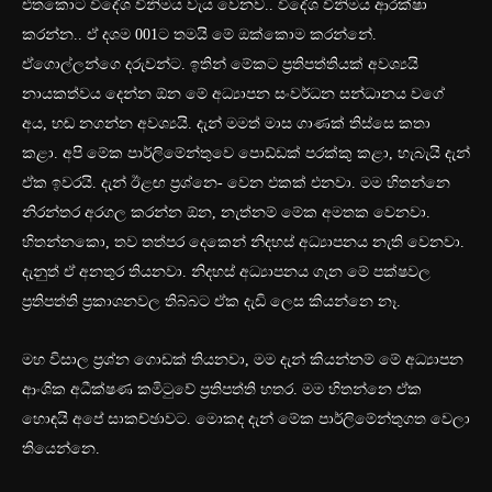
එතකොට විදේශ විනිමය වැය වෙනව.. විදේශ විනිමය ආරක්ෂා
කරන්න.. ඒ දශම 001ට තමයි මේ ඔක්කොම කරන්නේ.
ඒගොල්ලන්ගෙ දරුවන්ට. ඉතින් මේකට ප්‍රතිපත්තියක් අවශ්‍යයි
නායකත්වය දෙන්න ඕන මේ අධ්‍යාපන සංවර්ධන සන්ධානය වගේ
අය, හඬ නගන්න අවශ්‍යයි. දැන් මමත් මාස ගාණක් තිස්සෙ කතා
කළා. අපි මේක පාර්ලිමේන්තුවෙ පොඩ්ඩක් පරක්කු කළා, හැබැයි දැන්
ඒක ඉවරයි. දැන් ඊළඟ ප්‍රශ්නෙ- වෙන එකක් එනවා. මම හිතන්නෙ
නිරන්තර අරගල කරන්න ඕන, නැත්නම් මේක අමතක වෙනවා.
හිතන්නකො, තව තත්පර දෙකෙන් නිදහස් අධ්‍යාපනය නැති වෙනවා.
දැනුත් ඒ අනතුර තියනවා. නිදහස් අධ්‍යාපනය ගැන මේ පක්ෂවල
ප්‍රතිපත්ති ප්‍රකාශනවල තිබ්බට ඒක දැඩි ලෙස කියන්නෙ නෑ.
මහ විසාල ප්‍රශ්න ගොඩක් තියනවා, මම දැන් කියන්නම් මේ අධ්‍යාපන
ආංශික අධීක්ෂණ කමිටුවේ ප්‍රතිපත්ති හතර. මම හිතන්නෙ ඒක
හොඳයි අපේ සාකච්ඡාවට. මොකද දැන් මේක පාර්ලිමේන්තුගත වෙලා
තියෙන්නෙ.