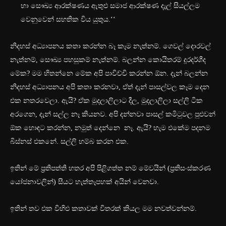
හා සෞඛ්‍ය ආරක්ෂණය ඇතුළු සමාජ ආරක්ෂණ දැල් සියල්ලම
වෙනුවෙන් සහතික විය යුතුය.‘‘
නිදහස් අධ්‍යාපනය කතා කරන්න බෑ කෑම නැත්නම්. ගෙවල් දොරවල්
නැත්නම්, සෞඛ්‍ය පහසුකම් නැත්නම්. බලන්න කොයිතරම් දූරදර්ශීද
මේක? මම හිතන්නෙ මේක අපි පාවිච්චි කරන්න ඕන. දැන් බලන්න
නිදහස් අධ්‍යාපනය අපි කතා කරනවා, ඒත් දැන් පාසල්වල කෑම දෙන
එක නතරවෙලා. ඇයි? ඒක මුදලාලිලාට දීල, මුදලාලිලා සල්ලි ටික
අරගෙන, දැන් සල්ල නෑ කියනව. අපි දන්නවා පාසල් කමිටුවල පුළුවන්
ඕක හොඳට කරන්න, නමුත් දෙන්නෙ නෑ. ඇයි? හැම එකේම පදනම
බිස්නස් එකනේ. සල්ලි හම්බ කරන එක.
ඉතින් මේ ප්‍රතිපත්ති හතර අපි පිළිගත්ත නම් මේවයින් (ප්‍රතිසංස්කරණ
යෝජනාවලින්) සීයට හැත්තෑපහක් අයින් වෙනවා.
ඉතින් තව එක විහිළු කතාවක් විතරක් කියල මම නවත්වන්නම්.