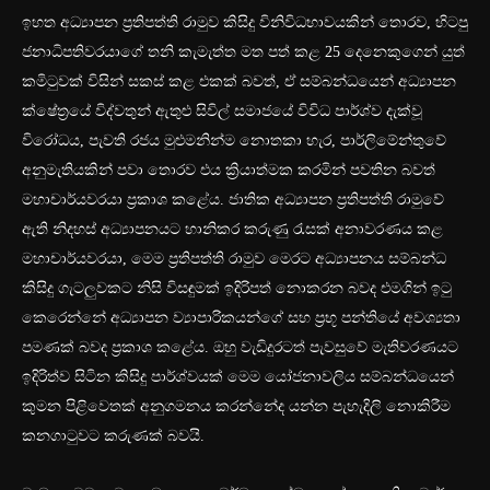
ඉහත අධ්‍යාපන ප්‍රතිපත්ති රාමුව කිසිදු විනිවිධභාවයකින් තොරව, හිටපු
ජනාධිපතිවරයාගේ තනි කැමැත්ත මත පත් කළ 25 දෙනෙකුගෙන් යුත්
කමිටුවක් විසින් සකස් කළ එකක් බවත්, ඒ සම්බන්ධයෙන් අධ්‍යාපන
ක්ෂේත්‍රයේ විද්වතුන් ඇතුළු සිවිල් සමාජයේ විවිධ පාර්ශ්ව දැක්වූ
විරෝධය, පැවති රජය මුළුමනින්ම නොතකා හැර, පාර්ලිමේන්තුවේ
අනුමැතියකින් පවා තොරව එය ක්‍රියාත්මක කරමින් පවතින බවත්
මහාචාර්යවරයා ප්‍රකාශ කළේය. ජාතික අධ්‍යාපන ප්‍රතිපත්ති රාමුවේ
ඇති නිදහස් අධ්‍යාපනයට හානිකර කරුණු රැසක් අනාවරණය කළ
මහාචාර්යවරයා, මෙම ප්‍රතිපත්ති රාමුව මෙරට අධ්‍යාපනය සම්බන්ධ
කිසිදු ගැටලුවකට නිසි විසඳුමක් ඉදිරිපත් නොකරන බවද එමගින් ඉටු
කෙරෙන්නේ අධ්‍යාපන ව්‍යාපාරිකයන්ගේ සහ ප්‍රභූ පන්තියේ අවශ්‍යතා
පමණක් බවද ප්‍රකාශ කළේය. ඔහු වැඩිදුරටත් පැවසුවේ මැතිවරණයට
ඉදිරිත්ව සිටින කිසිදු පාර්ශ්වයක් මෙම යෝජනාවලිය සම්බන්ධයෙන්
කුමන පිළිවෙතක් අනුගමනය කරන්නේද යන්න පැහැදිලි නොකිරීම
කනගාටුවට කරුණක් බවයි.