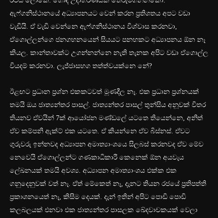
රටයි ලෝකෙ. හොඳ උදාහරණයක් තේරුම්ගන්නකො.
ඇෆ්ගනිස්ථානයේ අධ්‍යාපනයට වෙන් කරන ප්‍රතිශතය අපට වඩා
වැඩියි. ඒ වැඩි වෙන්නෙ ඇෆ්ගනිස්ථානය විශ්වාස කරනවා,
ඒගොල්ලන්ගෙ ජනගහනයෙන් සියයට පනහකට අධ්‍යාපනය ඕන නෑ
කියල. කාන්තාවක්ට උගන්නන්නෙ නැති තැනක අපිට වඩා ඒගොල්ල
වියදම් කරනවා. ලැජ්ජාසහග තත්ත්වයක්නෙ නේ?
ඊළඟට ප්‍රධාන ප්‍රශ්න එකකටවත් මූණදීල නෑ. එක ප්‍රධාන ප්‍රශ්නයක්
තමයි ඔය ජාත්‍යන්තර පාසල්. ජාත්‍යන්තර පාසල් තුන්සිය අනූවක් විතර
තියනව ඒවයින් 7ක් ආයෝජන මණ්ඩලේ යටතෙ තියෙන්නෙ, අනිත්
ඒව කම්පනි ඇක්ට් එක යටතෙ. ඒ කියන්නෙ ඒව බිස්නස්. ඒවට
ගුරුවරු ඉන්නවද අධ්‍යාපන අමාත්‍යාංශයෙ සිලබස් කරනවද ඒව මේව
නෙවෙයි ඒගොල්ලන්ට ගණකාධිකාරී කෙනෙක් ඕන අයවැය
ලේඛනයක් තමයි අවශ්‍ය. අධ්‍යාපන අමාත්‍යාංශය එක්ක එක
ගනුදෙනුවක් වත් නෑ. ඒත් මේකෙත් නෑ, දැනට තියන රජයේ ප්‍රතිපත්ති
ප්‍රකාශනයෙත් නෑ, කිසිම දෙයක්. දැන් ඉතින් අපිට පොඩි පොඩි
කලබලයක් එනවා එක ජාත්‍යන්තර පාසලක ඛේදවාචකයක් වෙලා