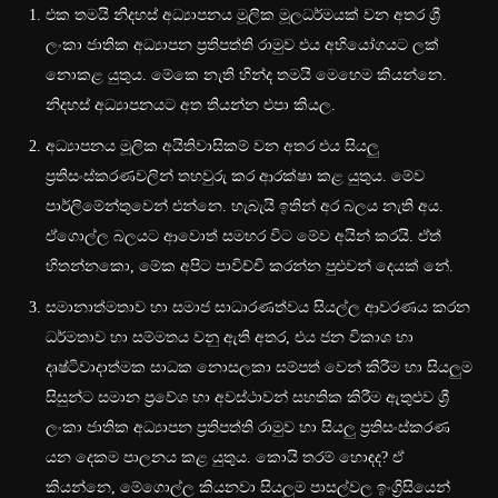
එක තමයි නිදහස් අධ්‍යාපනය මූලික මූලධර්මයක් වන අතර ශ්‍රී
ලංකා ජාතික අධ්‍යාපන ප්‍රතිපත්ති රාමුව එය අභියෝගයට ලක්
නොකළ යුතුය. මේකෙ නැති හින්ද තමයි මෙහෙම කියන්නෙ.
නිදහස් අධ්‍යාපනයට අත තියන්න එපා කියල.
අධ්‍යාපනය මූලික අයිතිවාසිකම් වන අතර එය සියලු
ප්‍රතිසංස්කරණවලින් තහවුරු කර ආරක්ෂා කළ යුතුය. මේව
පාර්ලිමේන්තුවෙන් එන්නෙ. හැබැයි ඉතින් අර බලය නැති අය.
ඒගොල්ල බලයට ආවොත් සමහර විට මේව අයින් කරයි. ඒත්
හිතන්නකො, මේක අපිට පාවිච්චි කරන්න පුළුවන් දෙයක් නේ.
සමානාත්මතාව හා සමාජ සාධාරණත්වය සියල්ල ආවරණය කරන
ධර්මතාව හා සම්මතය වනු ඇති අතර, එය ජන විකාශ හා
දෘෂ්ටිවාදාත්මක සාධක නොසලකා සම්පත් වෙන් කිරීම හා සියලුම
සිසුන්ට සමාන ප්‍රවේශ හා අවස්ථාවන් සහතික කිරීම ඇතුළුව ශ්‍රී
ලංකා ජාතික අධ්‍යාපන ප්‍රතිපත්ති රාමුව හා සියලු ප්‍රතිසංස්කරණ
යන දෙකම පාලනය කළ යුතුය. කොයි තරම් හොඳද? ඒ
කියන්නෙ, මේගොල්ල කියනවා සියලුම පාසල්වල ඉංග්‍රිසියෙන්