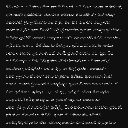
ඊට පස්සෙ, මෙන්න මේක ඉතාම වැදගත්. මේ වගේ දෙයක් කරන්නේ,
අර්බුදකාරී අවස්ථාවක හිතාමතා. මොකද, නියෝමි ක්ලයින් කියල
කෙනෙක් ලියල තියනව මේ ගැන, මොකද සාමාන්‍ය වෙලාවක
කරන්න බැරි ජනතා විරෝධී දේවල් කරන්න පුළුවන් හොඳම අවස්ථාව
මිනිස්සු දැඩි පීඩනයෙන් පෙළෙනකොට. මිනිස්සුන්ට ඔළුව උස්සන්න
බැරි වෙනකොට. මිනිස්සුන්ට වික්ල්ප නැතිකොට මෙන්න මේක
දානවා. හොඳම උදාහරණයක් තමයි, සුනාමි අවස්ථාවේ, සුනාමිය
පාවිච්චි කළා වෙරළබඩ ඉන්න ධීවර ජනතාව හා වෙනත් පවුල්
ඔවුන්ගෙ ඉඩම්වලින් ඉවත් කරලා හෝටල් දාන්න. මොකක්ද
ඒගොල්ලන්ට කිව්වෙ? හෙට නැත්නම් අනිද්දට ආයෙ සුනාමියක්
එනවා. එහෙම වුණොත් ඕගොල්ලො ආයෙ විපතට පත් වෙනවා, ඒ
නිසා අපි ඔයගොල්ලො ගැන හිතලා, අපි දුක් වෙලා, ඕගොල්ල
වෙනුවෙන් අපි ඈත පළාතක ඉඩමක් දෙනවා, එතකොට
ඔගොල්ලොන්ට බස්වලින් ඇවිල්ල ධීවර කර්මාන්තය කරන්න පුළුවන්,
ඉතින් අපේ අයත් හා කිව්වා. ඉතින් ඒ මිනිස්සු ගිය ගමන්ම
හෝටල්වලට දුන්න ඒක. මොකද හෝටල්වලට සුනාමි වැදෙන්නෙ