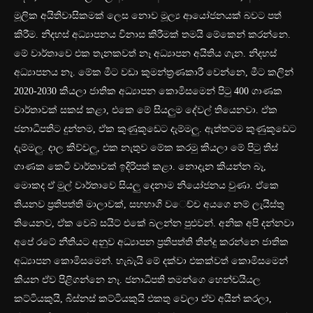
මූලික අයිතිවාසිකමක් ලෙස නොව මූල්‍ය ආයෝජනයක් බවට පත්
කිරීම. නිදහස් අධ්‍යාපනය විනාස කිරීමක් තමයි මේකෙන් කරන්නෙ.
මේ වාර්තාවෙ එක තැනකවත් නෑ අධ්‍යාපන අයිතිය ගැන. නිදහස්
අධ්‍යාපනය නෑ. මේක මීට වඩා කුමන්ත්‍රණකාරී වෙන්නෙ, මීට කලින්
2020-2030 කියලා ජාතික අධ්‍යාපන කොමිසමෙන් පිටු 400 ගාණක
වාර්තාවක් සකස් කළා, එකෙ මේ සියලුම දේවල් තියෙනවා. ඒක
ජනාධිපතිට දුන්නම, ඒක කුණුකූඩෙට දැම්මලු. ඇත්තටම කුණුකූඩෙට
දැම්මලු. දාල කිව්වලු, එක නැතුව මේක කරමු කියලා මේ පිටු තිස්
ගාණක කෙටි වාර්තාවක් ඉදිරිපත් කළා. නොදැන කියන්න බෑ,
මොකද ඒ මුල් වාර්තාවෙ සියලු දෙනාම නියෝජනය වුණා. ඒකෙ
තියනව ප්‍රතිපත්ති මාලාවක්, සහභාගි වෙච්ච අයගෙ නම් ලැයිස්තු
තියෙනව, ඒක වෙබ් සයිට් එකේ බලන්න පුළුවන්. අනික අපි දන්නවා
අපේ රටේ නීතියට අනුව අධ්‍යාපන ප්‍රතිපත්ති තීන්දු කරන්නෙ ජාතික
අධ්‍යාපන කොමිසමෙන්. හැබැයි මේ දක්වා එකක්වත් කොමිසමෙන්
කියන ඒව පිළිගන්නෙ නෑ. ජනාධිපති තමන්ගෙ හෙන්චයියල
කට්ටියකුයි, බිස්නස් කට්ටියකුයි එකතු වෙලා ඒව අයින් කරලා,