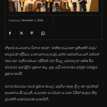
November 1, 2024
Published:
නිදහස් අධ්‍යාපනය විනාශ කරන ‘ජාතික අධ්‍යාපන ප්‍රතිපත්ති රාමුව‘
තවදුරටත් ඉදිරියට ගෙනයනවාද නැද්ද යන්න සම්බන්ධයෙන් වත්මන්
රජය සහ මැතිවරණයට ඉදිරිපත් වන සියලු දේශපාලන පක්ෂ සිය
ස්ථාවරය පැහැදිලිව ප්‍රකාශ කළ යුතු යැයි මහාචාර්ය අර්ජුන පරාක්‍රම
ප්‍රකාශ කරයි.
මහාචාර්යවරයා එසේ ප්‍රකාශ කළේ, පසුගිය බදාදා ශ්‍රී ලංකා පුවත්පත්
ආයතනයේදී පැවැති, අධ්‍යාපන සංවර්ධන සංධාන විසින් කැඳවා තිබූ
ප්‍රවෘත්ති සාකච්ඡාවක් අමතමිනි.