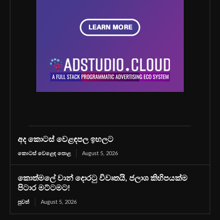
අද කොටස් වෙළඳපල ඉහලට
කොටස් වෙළෙඳ පොළ
August 5, 2026
කොත්මලේ වාන් දොරටු විවෘතයි, ජලාශ කිහිපයක්ම
පිටාර මට්ටමට!
පුවත්
August 5, 2026