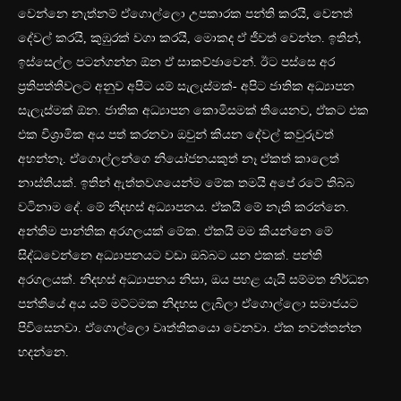
වෙන්නෙ නැත්නම් ඒගොල්ලො උපකාරක පන්ති කරයි, වෙනත්
දේවල් කරයි, කුඹුරක් වගා කරයි, මොකද ඒ ජීවත් වෙන්න. ඉතින්,
ඉස්සෙල්ල පටන්ගන්න ඕන ඒ සාකච්ඡාවෙන්. ඊට පස්සෙ අර
ප්‍රතිපත්තිවලට අනුව අපිට යම් සැලැස්මක්- අපිට ජාතික අධ්‍යාපන
සැලැස්මක් ඕන. ජාතික අධ්‍යාපන කොමිසමක් තියෙනව, ඒකට එක
එක විශ්‍රාමික අය පත් කරනවා ඔවුන් කියන දේවල් කවුරුවත්
අහන්නෑ. ඒගොල්ලන්ගෙ නියෝජනයකුත් නෑ ඒකත් කාලෙත්
නාස්තියක්. ඉතින් ඇත්තවශයෙන්ම මේක තමයි අපේ රටේ තිබ්බ
වටිනාම දේ. මේ නිදහස් අධ්‍යාපනය. ඒකයි මේ නැති කරන්නෙ.
අන්තිම පාන්තික අරගලයක් මේක. ඒකයි මම කියන්නෙ මේ
සිද්ධවෙන්නෙ අධ්‍යාපනයට වඩා ඔබ්බට යන එකක්. පන්ති
අරගලයක්. නිදහස් අධ්‍යාපනය නිසා, ඔය පහළ යැයි සම්මත නිර්ධන
පන්තියේ අය යම් මට්ටමක නිදහස ලැබිලා ඒගොල්ලො සමාජයට
පිවිසෙනවා. ඒගොල්ලො වෘත්තිකයො වෙනවා. ඒක නවත්තන්න
හදන්නෙ.