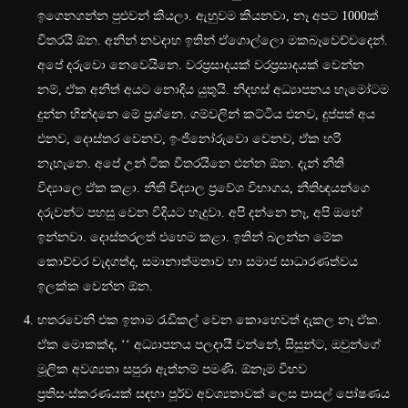
ඉගෙනගන්න පුළුවන් කියලා. ඇහුවම කියනවා, නෑ අපට 1000ක්
විතරයි ඕන. අනින් නවදාහ ඉතින් ඒගොල්ලො මකබෑවෙච්චදෙන්.
අපේ දරුවො නෙවෙයිනෙ. වරප්‍රසාදයක් වරප්‍රසාදයක් වෙන්න
නම්, ඒක අනිත් අයට නොදිය යුතුයි. නිදහස් අධ්‍යාපනය හැමෝටම
දුන්න හින්දනෙ මේ ප්‍රශ්නෙ. ගම්වලින් කට්ටිය එනව, දුප්පත් අය
එනව, දොස්තර වෙනව, ඉංජිනෝරුවො වෙනව, ඒක හරි
නැහැනෙ. අපේ උන් ටික විතරයිනෙ එන්න ඕන. දැන් නීති
විද්‍යාලෙ ඒක කළා. නීති විද්‍යාල ප්‍රවේශ විභාගය, නීතිඥයන්ගෙ
දරුවන්ට පහසු වෙන විදියට හැදුවා. අපි දන්නෙ නෑ, අපි ඔහේ
ඉන්නවා. දොස්තරලත් එහෙම කළා. ඉතින් බලන්න මේක
කොච්චර වැදගත්ද, සමානාත්මතාව හා සමාජ සාධාරණත්වය
ඉලක්ක වෙන්න ඕන.
හතරවෙනි එක ඉතාම රැඩිකල් වෙන කොහෙවත් දැකල නෑ ඒක.
ඒක මොකක්ද, ‘‘ අධ්‍යාපනය පලදායී වන්නේ, සිසුන්ට, ඔවුන්ගේ
මූලික අවශ්‍යතා සපුරා ඇත්නම් පමණි. ඕනෑම විභව
ප්‍රතිසංස්කරණයක් සඳහා පූර්ව අවශ්‍යතාවක් ලෙස පාසල් පෝෂණය