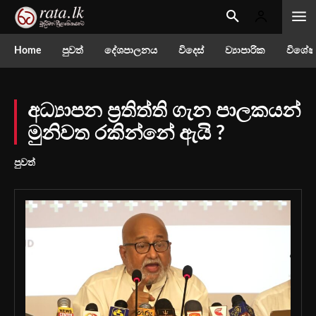
Home
පුවත්
දේශපාලනය
විදෙස්
ව්‍යාපාරික
විශේෂ
අධ්‍යාපන ප්‍රතිත්ති ගැන පාලකයන්
මුනිවත රකින්නේ ඇයි ?
පුවත්