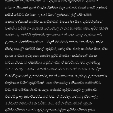
ප්‍රශ්නයක් නෑ කියන එක. මේ දරුවො ටික ඇමරිකාවට අරෙහෙ
මෙහෙ ගියොත් අපේ විදේශ විනිමය වැය වෙනව වගේ කෙටි උත්තර
තමයි මේවට එන්නෙ. ඉතින් මගේ උත්තරේ, මුලින්ම කිසිම
කොන්දේසියක් නැතිව සාකච්ඡාවක් තියෙන්න ඕන. ගුරුවරුන්ගේ
වෘත්තිය සමිති හා වෙනත් මට්ටම්වලින් හඬ නගන්න ඕන. අපිට තීරණ
ගන්න බෑ. එන්පීපී ප්‍රතිපත්ති ප්‍රකාශනයේ තියනව ගුරුවරුන්ගෙ පඩි
ලංකාවෙ වෘත්තිකයන්ගෙ 10වැනි මට්ටමට එන්න ඕන කියල. කවුද
තීන්දු කළේ? එන්පීපී එකද? ගුරුවරු නේද ඒක තීන්දු කරන්න ඕන, ඒක
දහයද නවයද අටද කොහොමද පූර්ව නිගමන කරන්නෙ? ඒකෙ
කර්තෘත්වය, කාරකත්වය දෙන්න ඕන ඒ කට්ටියට. මට උගන්වපු
මහාචාර්යතුමා ඉතාම ජ්‍යෙෂ්ඨ මහාචාර්යවරයෙක් එතුමා කේම්බ්‍රිජ්
විශ්වවිද්‍යාලෙත් උගන්වනවා, තවත් නොයෙක් තැන්වල උගන්නනවා.
එතුමාගෙ වයිෆ් ගුරුවරියක්. එයා හිනාවෙලා කියනවා හස්බන්ඩ්ට
වඩා මම හම්බකරනව කියලා. ජ්‍යෙෂ්ඨ ගුරුවරයකුට ලැබෙනවා
විශ්වවිද්‍යාල ආචාර්යවරයකුට වඩා ඒ රටවල. මොකද ඒගොල්ල
තේරුම්ගන්නව ඒකෙ වටිනාකම. ඉතින් ශිෂ්‍යයන්ගේ මූලික
අයිතිවාසිකම් වගේම ගුරුවරුන්ගෙ මූලික අයිතිවාසිකම් ඉෂ්ඨ