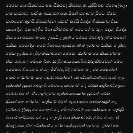
මේකෙ මානසිකත්වය කොයිතරම්ද කිව්වොත්, යූජීසී එක ඒගොල්ලො
නම් කරනවා, ජාතික අධ්‍යාපන කොමිෂන් සභාව හැටියට, ඒකෙ
කාර්යයන් තුනයි තියෙන්නෙ. එකක් තමයි විදේශ ශිෂ්‍යයන්ට වීසා
සපයා දීම. ඒක දේශීය වීසා ඔෆිස් එකක් බවට පත් කරලා. දෙක, විදේශ
ශිෂ්‍යයො මෙහෙ ආවම, උපාධි ලැබුණට පස්සෙ ඒගොල්ලන්ට මෙහේ
රැකියා සපයා දීම. අපේ ශිෂ්‍යයො දහස් ගාණක් ඉන්නව රැකියා නැතිව,
මේක ලැජ්ජා නැතිව තියනවනෙ මේකෙ. ඕන්නම් මම කියවන්නම්
ඒක. මොකද මේකෙ විකාරරූපීභාවය කොයිතරම්ද කිව්වොත් මේව
මෙහෙම තියෙනව කියල මිනිස්සු පිළිගන්නෙ නෑ. මම මෙතනින්
නතර කරන්නම්, කනගාටුව වෙන්නේ, ජනාධිපතිවරණයට පෙර ආපු
ප්‍රතිපත්ති ප්‍රකාශනවලත් මේවයෙ සඳහනක් නෑ. මේක කැබිනට් ඇපෘෘ
වෙච්ච එකක්. ඒගොල්ලන්ට ඇත්තවශයෙන්ම පුළුවන් මේක
ක්‍රියාත්මක කරන්න. කැබිනට් එකේ ඇපෘෘ කරපු කෙනෙකුත් නෑ,
වාර්තාව ලියපු කෙනෙකුත් නෑ, අපි දන්නව ලියපු එක්කෙනා. හැබැයි
එයා ඒ කමිටුවෙ වත් නෑ. හැබැයි එයා කියනව මම ලිව්ව කියල. ඒ
කියල එයා ඒක අධීක්ෂණය කරන කමිටුවෙත් ඉන්නව. ඉතින් මම