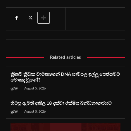
Related articles
ක්‍රිකට් ක්‍රීඩක චාමිකගෙන් DNA සාම්පල ඉල්ලූ පෙත්සමට
මොකද වුණේ?
පුවත්
August 5, 2026
හිටපු ඇමති අකිල 18 දක්වා රක්ෂිත බන්ධනාගාරයට
පුවත්
August 5, 2026