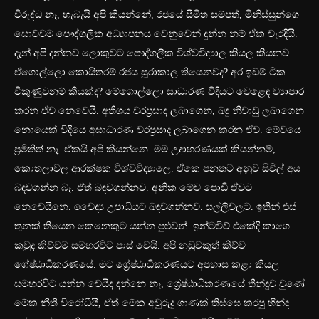
විරුද්ධ නෑ, හැබැයි අපි කියන්නේ, රජයේ සීමිත සම්පත්, මිනිස්සුන්ගෙ
සොච්චම පෞද්ගලික අධ්‍යාපනය වෙනුවෙන් දුන්න නම් ඒක වැරදියි.
දැන් අපි දන්නව ලොකුවට පෞද්ගලික විශ්වවිද්‍යාල කියල කියනව
ඒගොල්ලො කොයිතරම් රජය සූරාකාල තියෙනවද? අර ඉඩම් ටික
විකුණුවනම් කීයක්ද? මේගොල්ලො සාධාරණ විදියට වෙළෙඳ ව්‍යාපාර
කරන ඒව නෙවෙයි. අතිශය වරප්‍රසාද ලබාගෙන, බදු නිවාඩු ලබාගෙන
නොයෙක් විදියෙ අසාධාරණ වරප්‍රසාද ලබාගෙන කරන ඒව. මේවයෙ
ප්‍රමිතිත් නෑ. ඒකයි අපි කියන්නෙ. මම උදාහරණයක් කියන්නම්,
කොතලාවල ආරක්ෂක විශ්වවිද්‍යාලෙ. ඒකෙ පනතට අනුව සිවිල් අය
බඳවගන්න බෑ. ඒත් බඳවගන්නව. අනික මේව පොඩි ඒවට
නෙවෙයිනෙ. වෛද්‍ය උපාධියට බඳවගන්නව. සල්ලිවලට. ඉතින් එස්
තුනක් තියෙන කෙනෙකුට යන්න පුළුවන්. ඉන්ටවිව් එකේදි කාගෙ
කවුද කිව්වම සමහරවිට පාස් වෙයි. අපි නඩුවකුත් කිව්ව
ශේෂ්ඨාධිකරණයේ. මට ශ්‍රේෂ්ඨාධිකරණයට අපහාස කළා කියල
සමහරවිට යන්න වෙයිද දන්නෙ නෑ, ශ්‍රේෂ්ඨාධිකරණයේ තීන්දුව වුණේ
මේක නීති විරෝධීයි, ඒත් මේක අවුරුදු ගාණක් තිස්සෙ කරපු හින්ද