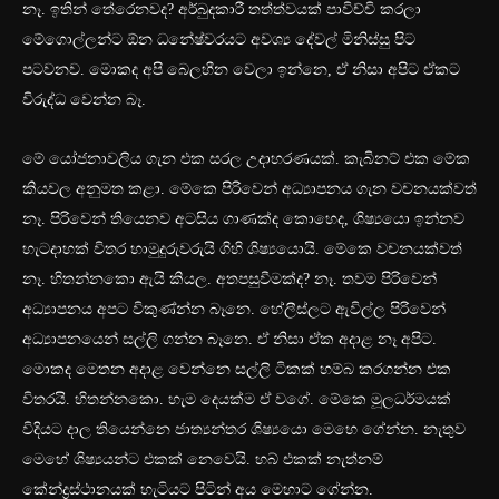
නෑ. ඉතින් තේරෙනවද? අර්බුදකාරී තත්ත්වයක් පාවිච්චි කරලා
මේගොල්ලන්ට ඕන ධනේෂ්වරයට අවශ්‍ය දේවල් මිනිස්සු පිට
පටවනව. මොකද අපි බෙලහීන වෙලා ඉන්නෙ, ඒ නිසා අපිට ඒකට
විරුද්ධ වෙන්න බෑ.
මේ යෝජනාවලිය ගැන එක සරල උදාහරණයක්. කැබිනට් එක මේක
කියවල අනුමත කළා. මේකෙ පිරිවෙන් අධ්‍යාපනය ගැන වචනයක්වත්
නෑ. පිරිවෙන් තියෙනව අටසිය ගාණක්ද කොහෙද, ශිෂ්‍යයො ඉන්නව
හැටදාහක් විතර හාමුදුරුවරුයි ගිහි ශිෂ්‍යයොයි. මේකෙ වචනයක්වත්
නෑ. හිතන්නකො ඇයි කියල. අතපසුවීමක්ද? නෑ. තවම පිරිවෙන්
අධ්‍යාපනය අපට විකුණ්න්න බෑනෙ. හේලීස්ලට ඇවිල්ල පිරිවෙන්
අධ්‍යාපනයෙන් සල්ලි ගන්න බෑනෙ. ඒ නිසා ඒක අදාළ නෑ අපිට.
මොකද මෙතන අදාළ වෙන්නෙ සල්ලි ටිකක් හම්බ කරගන්න එක
විතරයි. හිතන්නකො. හැම දෙයක්ම ඒ වගේ. මේකෙ මූලධර්මයක්
විදියට දාල තියෙන්නෙ ජාත්‍යන්තර ශිෂ්‍යයො මෙහෙ ගේන්න. නැතුව
මෙහේ ශිෂ්‍යයන්ට එකක් නෙවෙයි. හබ් එකක් නැත්නම්
කේන්ද්‍රස්ථානයක් හැටියට පිටින් අය මෙහාට ගේන්න.