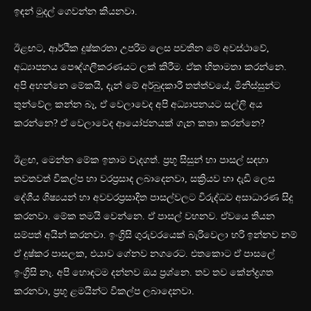
ඉඳන් මුදල් ගෙවන්න කියනවා.
ඊළඟට, ආර්ථික දුෂ්කරතා උපරිම ලෙස පවතින මේ අවස්ථාවේ,
අධ්‍යාපනය පෞද්ගලීකරණයට ලක් කිරීම. ඒක හිතාමතා කරන්නෙ.
අපි අහන්නෙ මේකයි, දැන් මේ අර්බුදකාරී තත්ත්වයේ, මිනිස්සුන්ට
තුන්වේල කන්න බෑ, ඒ වෙලාවෙද අපි අධ්‍යාපනයට සල්ලි අය
කරන්නෙ? ඒ වෙලාවෙද ආයෝජනයක් ගැන කතා කරන්නෙ?
ඊළඟ, මෙන්න මේක ඉතාම වැදගත්. ප්‍රභූ සිසුන් හා පාසල් සඳහා
තවතවත් විකල්ප හා වරප්‍රසාද ලබාදෙනවා, සක්‍රියව හා දැඩි ලෙස
දේශීය ශිෂ්‍යයන් හා අවවරප්‍රසාදිත පාසල්වලට විරුද්ධව අසාධාරණ සිදු
කරනවා. මේක තමයි වෙන්නෙ. ඒ පාසල් වහනව. ඒවයෙ තියන
සම්පත් අයින් කරනවා. ඉංග්‍රිසි ගුරුවරයෙක් බැරිවෙලා හරි ඉන්නව නම්
ඒ දුෂ්කර පාසලක, එයාව ගේනව නගරෙට. එතකොට ඒ පාසලේ
ඉංග්‍රිසි නෑ. අපි හොඳටම දන්නව ඔය ප්‍රශ්නෙ. තව තව කේන්ද්‍රගත
කරනවා, ප්‍රභූ ළමයින්ට විකල්ප ලබාදෙනවා.