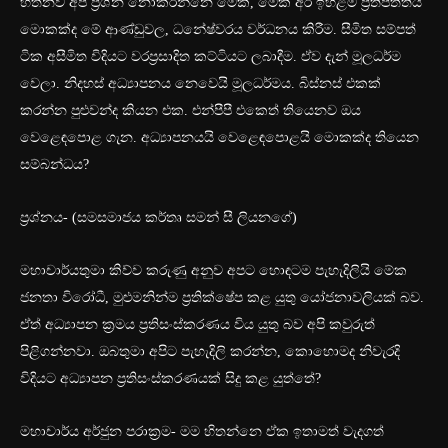
හිතනව අපි ප්‍රශ්න නොකරන්නෙ මේක, මේක අර ඉහළම ප්‍රතිපත්තිය
මොකක්ද මේ ආණ්ඩුවල, ධනේෂ්වරය වර්ධනය කිරීම. සීමිත සම්පත්
ටික අසීමිත විදියට වරප්‍රසාදිත කට්ටියට ලබාදීම. ඒව දැන් මූලධර්ම
වෙලා. නිදහස් අධ්‍යාපනය නෙවෙයි මූලධර්මය. බිස්නස් එකක්
කරන්න පුළුවන්ද කියන එක. එන්පීපී එකෙත් තියෙනව ඔය
වෙළෙඳපොළ ගැන. අධ්‍යාපනයයි වෙළෙඳපොළයි මොකක්ද තියෙන
සම්බන්ධය?
ප්‍රශ්නය- (සමසමාජය කර්තෘ සමන් සී ලියනගේ)
මහාචාර්යතුමා කිව්ව කරුණු අනුව අපට හොඳටම පැහැදිලියි මේක
ජනතා විරෝධී, මුළුමනින්ම ප්‍රතික්ෂේප කළ යුතු යෝජනාවලියක් බව.
ඒත් අධ්‍යාපන ක්‍රමය ප්‍රතිසංස්කරණය විය යුතු බව අපි කවුරුත්
පිළිගන්නවා. ඔබතුමා අපිට පැහැදිලි කරන්න, කොහොමද නිවැරදි
විදියට අධ්‍යාපන ප්‍රතිසංස්කරණයක් සිදු කළ යුත්තේ?
මහාචාර්ය අර්ජුන පරාක්‍රම- මම හිතන්නෙ ඒක ඉතාමත් වැදගත්