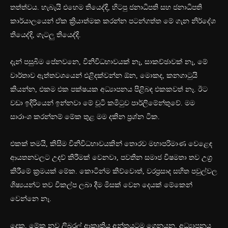
තත්ත්වය. හැබැයි එහෙම තියෙද්දි, හිටපු ජනාධිපති සහ ජනාධිපති
කාර්යාලයෙන් ඒක ක්‍රියාත්මක කරන්න පටන්ගත්ත මේ ගැන නිර්දේශ
තියෙද්දි, ගැටලු තියෙද්දි.
දැන් පසුබිම පේනවනෙ, විනිවිධභාවයක් නෑ, සාකච්ඡාවක් නෑ, මේ
වාර්තාව ඇත්තවශයෙන් එළිදක්වන්න ඕන, මොකද, කනගාටුයි
කියන්න, එකම එක පක්ෂයක අධ්‍යාපනය පිළිබඳ එකකවත් නෑ. ඊට
වඩා ඉදිරියෙන් ඉන්නවා මේ චූටි කමිටුව පාර්ලිමේන්තුවේ. මම
සාරාංශ කරන්නම් මේක තුළ මම දකින ප්‍රශ්න ටික.
එකක් තමයි, කිසිම විනිවිධභාවයකින් තොරව මහාපරිමාණ වෙළෙඳ
ආයතනවලට උදව් කිරීමක් වෙනවා, පවතින සමාජ විෂමතා තව උග්‍ර
කිරීමේ ක්‍රමයක් මේක. කොටින්ම කිව්වොත්, වරප්‍රසාද සහිත පවුල්වල
ශිෂ්‍යයන්ට තව විකල්ප ලබා දීම මිසක් වෙන දෙයක් මේකෙන්
වෙන්නෙ නෑ.
දෙක, මේක නව ලිබරල් ආකෘතිය අන්තයටම ගෙනයන, අධ්‍යාපනය