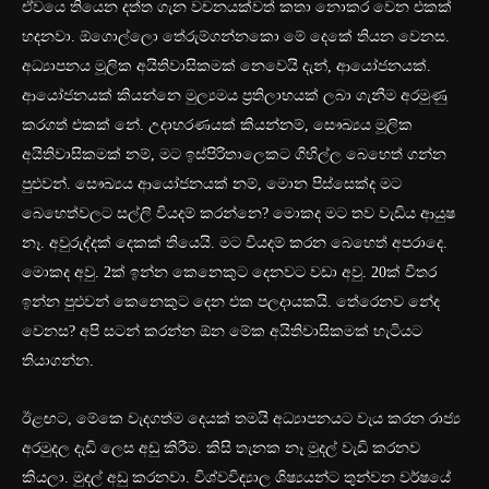
ඒවයෙ තියෙන දත්ත ගැන වචනයක්වත් කතා නොකර වෙන එකක්
හදනවා. ඕගොල්ලො තේරුම්ගන්නකො මේ දෙකේ තියන වෙනස.
අධ්‍යාපනය මූලික අයිතිවාසිකමක් නෙවෙයි දැන්, ආයෝජනයක්.
ආයෝජනයක් කියන්නෙ මුල්‍යමය ප්‍රතිලාභයක් ලබා ගැනීම අරමුණු
කරගත් එකක් නේ. උදාහරණයක් කියන්නම්, සෞඛ්‍යය මූලික
අයිතිවාසිකමක් නම්, මට ඉස්පිරිතාලෙකට ගිහිල්ල බෙහෙත් ගන්න
පුළුවන්. සෞඛ්‍යය ආයෝජනයක් නම්, මොන පිස්සෙක්ද මට
බෙහෙත්වලට සල්ලි වියදම් කරන්නෙ? මොකද මට තව වැඩිය ආයුෂ
නෑ. අවුරුද්දක් දෙකක් තියෙයි. මට වියදම් කරන බෙහෙත් අපරාදෙ.
මොකද අවු. 2ක් ඉන්න කෙනෙකුට දෙනවට වඩා අවු. 20ක් විතර
ඉන්න පුළුවන් කෙනෙකුට දෙන එක පලදායකයි. තේරෙනව නේද
වෙනස? අපි සටන් කරන්න ඕන මේක අයිතිවාසිකමක් හැටියට
තියාගන්න.
ඊළඟට, මේකෙ වැදගත්ම දෙයක් තමයි අධ්‍යාපනයට වැය කරන රාජ්‍ය
අරමුදල දැඩි ලෙස අඩු කිරීම. කිසි තැනක නෑ මුදල් වැඩි කරනව
කියලා. මුදල් අඩු කරනවා. විශ්වවිද්‍යාල ශිෂ්‍යයන්ට තුන්වන වර්ෂයේ