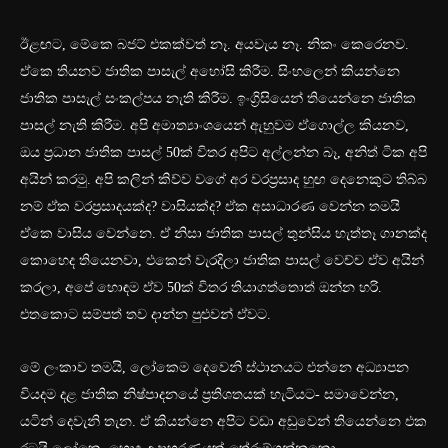
ඊළඟට, මේකෙ බජට් එකක්වත් නෑ. අයවැය නෑ. නිකං කෙරෙනව.
ඒකෙ තියනව ජාතික පාසැල් අහෝසි කිරීම. සිංහලෙන් කියන්නෙ
ජාතික පාසැල් සංකල්පය නැති කිරීම. ඉංග්‍රිසියෙන් තියෙන්නෙ ජාතික
පාසල් නැති කිරීම. අපි අමාත්‍යාංශයෙන් ඇහුවම ඒගොල්ල කියනව,
ඔය ප්‍රධාන ජාතික පාසල් 50ක් විතර අපිට අල්ලන්න බෑ, අනිත් ටික අපි
අයින් කරමු. අපි කලින් කිව්ව වගේ අර වරප්‍රසාද හුඟ දෙනෙකුට තිබ්බ
නම් ඒක වරප්‍රසාදයක්ද? වාසියක්ද? ඒක අසාධාරණ වෙන්න තමයි
ඒකෙ වාසිය වෙන්නෙ. ඒ නිසා ජාතික පාසල් තුන්සිය හැත්තෑ ගානක්ද
කොහෙද තියෙනවා, එකෙන් වැරදිලා ජාතික පාසල් වෙච්ච ඒව අයින්
කරලා, අපේ හොඳම ඒව 50ක් විතර තියාගත්තොත් ඔන්න හරි.
එතකොට සම්පත් තව දාන්න පුළුවන් ඒවට.
මේ ලංකාව තමයි, ලෝකෙම දෙවෙනි ස්ථානයට එන්නෙ අධ්‍යාපන
වියදම දළ ජාතික නිෂ්පාදනයේ ප්‍රතිශතයක් හැටියට- සමාවෙන්න,
යටින් දෙවැනි තැන. ඒ කියන්නෙ අපිට වඩා අඩුවෙන් තියෙන්නෙ එක