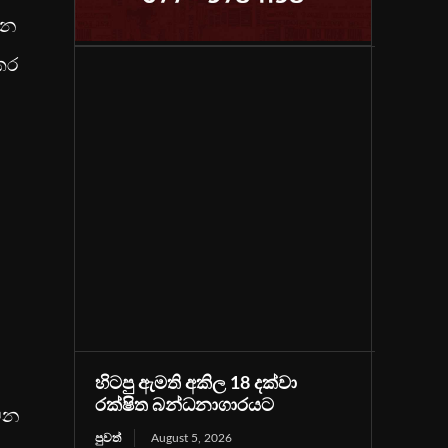
්න
කර
හිටපු ඇමති අකිල 18 දක්වා
රක්ෂිත බන්ධනාගාරයට
බෙන
පුවත්
August 5, 2026