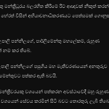
ු මන්ත්‍රීධූරය බලරහිත කිරීමේ රීට් ආඥාවක් නිකුත් කරන
ල හේරත් විසින් අභියාචනාධිකරණයට පෙත්සමක් ගොනු
පාලි පන්නිලගේ, පාර්ලිමේන්තු මහලේකම්, රුහුණ
ක් නම් කර තිබේ.
ය උපාලි පන්නිලගේ පසුගිය මහ මැතිවරණයෙන් අනතුරුව
ලිමේන්තුවට පත්කර ඇති බවයි.
මන්ත්‍රීවරයකු වශයෙන් පත්කරන අවස්ථාවේදී ඔහු රුහුණ
යෙකු වශයෙන් සේවය කරමින් සිටි බවට තොරතුරු ලැබී ති