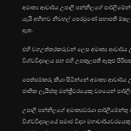
අමාත්‍ය ආචාර්ය උපාලි පන්නිලගේ පාර්ලිමේන්ත
යැයි අභිනව නිවහල් පෙරමුණේ සභාපති ඕෂ
ඇත.
එහි වගඋත්තරකරුවන් ලෙස අමාත්‍ය ආචාර්ය උ
විශ්වවිද්‍යාලය සහ එහි උපකුලපති ඇතුළු පිරිස
පෙත්සම්කරු කියා සිටින්නේ අමාත්‍ය ආචාර්
ජාතික ලැයිස්තු මන්ත්‍රීවරයෙකු වශයෙන් පාර්
උපාලි පන්නිලගේ අමාත්‍යවරයා පාර්ලිමේන්තු 
විශ්වවිද්‍යාලයේ සමාජ විද්‍යා මහාචාර්යවර