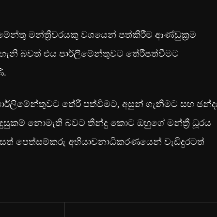
්තු මන්ත්‍රීවරයකු වශයෙන් පත්කිරීම ආණ්ඩුක්‍රම
ටහැනි බවත් එය පාර්ලිමේන්තුවට තේරීපත්වීමට
ි.
ාර්ලිමේන්තුවට තේරී පත්වීමට, අසුන් ගැනීමට සහ ඡන්
සුදුසුකම් නොමැති බවට තීන්දු කොට ඔහුගේ මන්ත්‍රී ධූරය
ෙසත් පෙත්සම්කරු අභියාචනාධිකරණයෙන් වැඩිදුරටත්