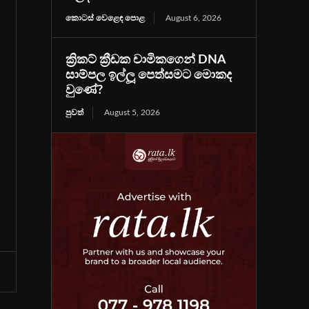
කොටස් වෙළෙඳ පොළ
August 6, 2026
ක්‍රිකට් ක්‍රීඩක චාමිකගෙන් DNA
සාම්පල ඉල්ලූ පෙත්සමට මොකද
වුණේ?
පුවත්
August 5, 2026