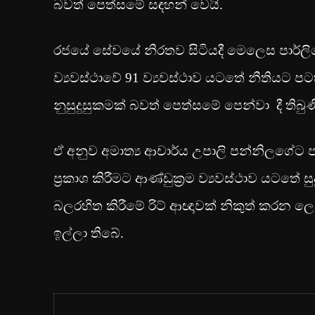
බවත් පෙත්සමේ සඳහන් වෙයි.
රජයේ සේවයේ නිරතව සිටියදී මෙලෙස පාර්ලිමේන
ව්‍යවස්ථාවේ 91 ව්‍යවස්ථාව යටතේ නීතියට ප
නුසුදුසුකමක් බවත් පෙත්සමේ පෙන්වා දී තිබුණ
ඒ අනුව අමාත්‍ය ආචාර්ය උපාලි පන්නිලගේට ප
ප්‍රකාශ කිරීමට ආණ්ඩුක්‍රම ව්‍යවස්ථාව යටතේ 
බලරහිත කිරීමේ රිට් ආඥාවක් නිකුත් කරන ල
ඉල්ලා තිබේ.