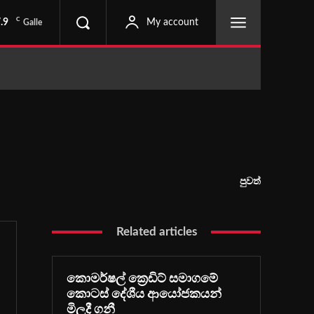
C
.9
My account
Galle
පුවත්
Related articles
කොමර්ෂල් ක්‍රෙඩිට් සමාගමේ
කොටස් දේශීය ආයෝජකයන්
මිලදී ගනී