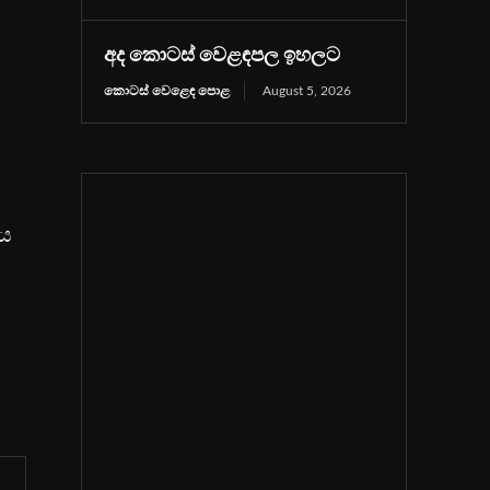
අද කොටස් වෙළඳපල ඉහලට
කොටස් වෙළෙඳ පොළ
August 5, 2026
දය