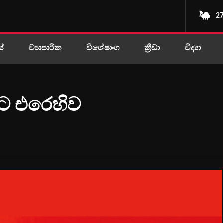
27
ස්
ව්‍යාපාරික
විශේෂාංග
ක්‍රීඩා
විද්‍යා
යට එරෙහිව