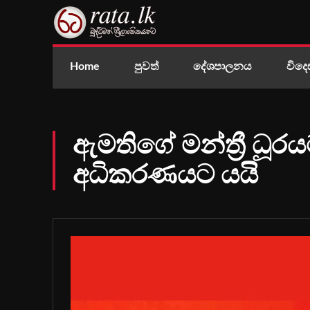
Home
පුවත්
දේශපාලනය
විදෙ
ඇමතිගේ මන්ත්‍රී ධූර
අධිකරණයට යයි