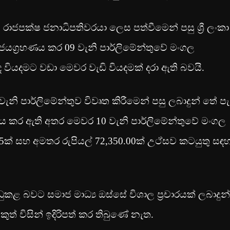
පක්ෂ ජනාධිපතිවරයා ලෙස පත්වීමෙන් පසු ශ්‍රී ලංකා
යග්‍රහණය කර 09 වැනි පාර්ලිමේන්තුවේ මංගල
වියදමට වඩ‍ා මෙවර වැඩි වියදමක් දරා ඇති බවයි.
නි පාර්ලිමේන්තුව විවෘත කිරීමෙන් පසු ලබාදුන් තේ පැ
 වැය කර ඇති අතර මෙවර 10 වැනි පාර්ලිමේන්තුවේ මංගල
55ක් සහ අමතර රුපියල් 72,350.00ක් උථ්සව කටයුතු සඳහ
ඩුකළ බවට සමාජ මාධ්‍ය ඔස්සේ විශාල ප්‍රචාරයක් ලබාදුන
ුත් විසින් ඉදිරිපත් කර තිබුණේ නැත.