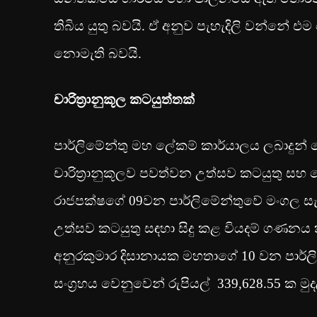
තිබිය යුතු බවයි. ඒ අනුව පැහැදිලි වන්නේ 
නොමැති බවයි.
චාරිත්‍රානුකූල කටයුත්තක්
පාර්ලිමේන්තු මහ ලේකම් කාර්යාලය ලබාදුන් 
චාරිත්‍රානුකූලව පවත්වන උත්සව කටයුතු සහ 
රාජපක්ෂගේ 09වන පාර්ලිමේන්තුවේ මංගල සැසි
උත්සව කටයුතු සඳහා සිදු කළ වියදම් ගණනය 
අනුරකුමාර දිසානායක මහතාගේ 10 වන පාර්ලි
සංග්‍රහය වෙනුවෙන් රුපියල් 339,628.55 ක