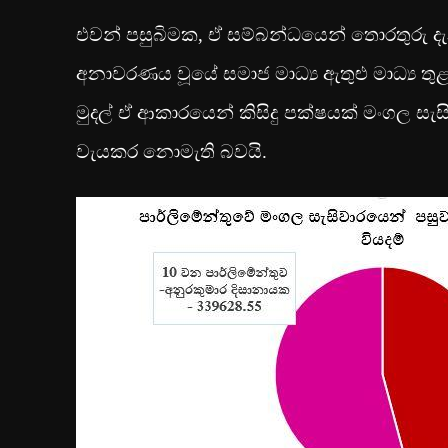
එවන් පසුබිමක, ඒ සම්බන්ධයෙන් තොරතුරු ද
අනාවරණය වූයේ සමාජ මාධ්‍ය ඇතුළු මාධ්‍ය තුළ
මුදල් ඒ ආකාරයෙන් කිසිදු පක්ෂයක් මංගල සැස
වැයකර නොමැති බවයි.