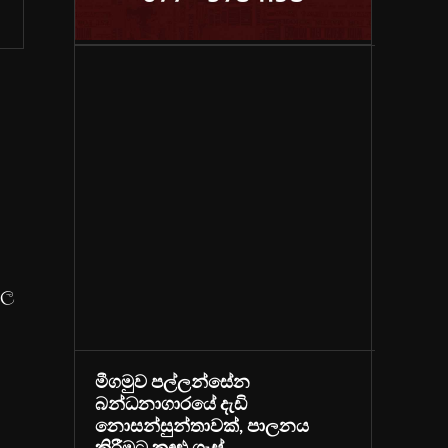
ගල
මීගමුව පල්ලන්සේන
බන්ධනාගාරයේ දැඩි
නොසන්සුන්තාවක්, පාලනය