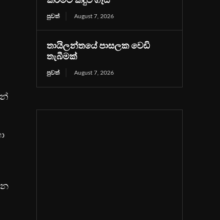
කිරීමට කඳුළු ගෑස්
පුවත්
August 7, 2026
තායිලන්තයේ පාසලක වෙඩි
තැබීමක්
පුවත්
August 7, 2026
න්
ා
්න