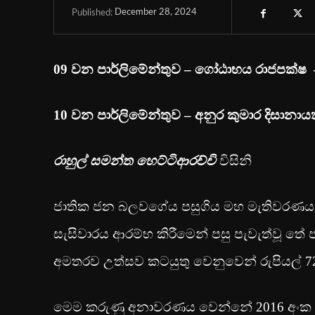
December 28, 2024
Published:
09 වන පාර්ලිමේන්තුව – ගෝඨාභය රාජපක්ෂ –
10 වන පාර්ලිමේන්තුව – අනුර කුමාර දිසානායක
රාහුල් සමන්ත හෙට්ටිආරච්චි
විසිනි
ජාතික ජන බලවගේය පසුගිය මහ මැතිවරණය ජය
සැසිවාරය ආරම්භ කිරීමෙන් පසු පැවැත්වූ තේ පැ
අමතරව උත්සව කටයුතු වෙනුවෙන් රුපියල් 7
මෙම කරුණු අනාවරණය වෙන්නේ 2016 අංක 1