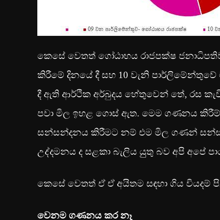
කෙසේ වෙතත් ගෝඨාභය රාජපක්ෂ ජනාධිපතිවරය
කිරීමේ දිනයේ දී සහ 10 වැනි පාර්ලිමේන්තුවේ
දී ඇති ආර්ථික අර්බුදය හේතුවෙන් තේ, රස ක
පවා මිල ඉහළ ගොස් ඇත. මෙම ගණනය කිරීම් 
සන්සන්දනය කිරීමට නම් එම මිල ගණන් සන්සන්
උද්දමනය ද සළකා බැලිය යුුතු බව අපි අපේ ප
කෙසේ වෙතත් ‍ඒ ඒ අයිතම සඳහා ගිය වියදම් ප
වෙනම ගණනය කර නෑ