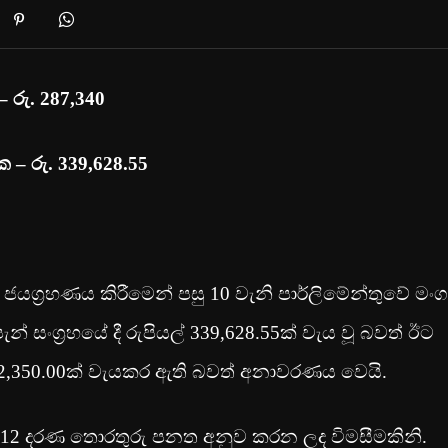
 රු. 287,340
 – රු. 339,628.55
ග්‍රහණය කිරීමෙන් පසු 10 වැනි පාර්ලිමේන්තුවේ මං
න් සංග්‍රහයේ දී රුපියල් 339,628.55ක් වැය වූ බවත් ඊට
2,350.00ක් වැයකර ඇති බවත් අනාවරණය වෙයි.
2 දරණ තොරතුරු පනත අනුව කරන ලද විමසීමකිනි.