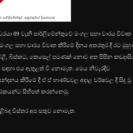
ා 09 වැනි පාර්ලිමේන්තුවේ මංගල සභා වාරය විවෘත
 මංගල සභා වාරය විවෘත කිරීමේ දිනය අතරතුර දී රට මුහ
ැවිළි, බිස්කට, කෙසෙල් පමණක් නොව අත පිසින කඩදාසි
සඳහා එය ඇතුළත් වී නොමැත. මෙය නිවැරදිව
දනය කිරීමේ දී ඒ ඒ භාණ්ඩවල අදාළ වර්ෂවල දී සිදු වූ
ාඨකයන්ට සිහිපත් කරන්නෙමු.
ිළිබඳ විස්තර අප සතුව නොමැත.