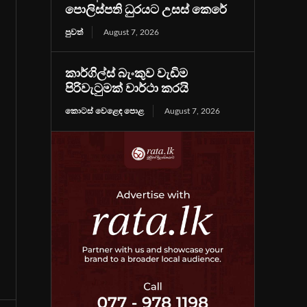
පොලිස්පති ධුරයට උසස් කෙරේ
පුවත්
August 7, 2026
කාර්ගිල්ස් බැංකුව වැඩිම
පිරිවැටුමක් වාර්ථා කරයි
කොටස් වෙළෙඳ පොළ
August 7, 2026