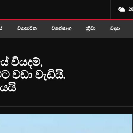
28
ස්
ව්‍යාපාරික
විශේෂාංග
ක්‍රීඩා
විද්‍යා
 වියදම්,
 වඩා වැඩියි.
යයි