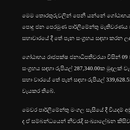
මෙම තොරතුරුවලින් පෙනී යන්නේ ගෝඨාභය රාජ
පොදු ජන පෙරමුණ පාර්ලිමේන්තු මැතිවරණය ජ
සභාවාරයේ දී තේ පැන සංග්‍රහය සඳහා කරන ලද 
ගෝඨාභය රාජපක්ෂ ජනාධිපතිවරයා විසින් 09 වැ
සංග්‍රහය සඳහා රුපියල් 287,340.00ක මුදලක්
සභා වාරයේ තේ පැන් සඳහා රුපියල් 339,628.
වැයකර තිබේ.
මෙවර පාර්ලිමේන්තු මංගල සැසියේ දී වියදම් අ
ද ඒ සම්බන්ධයෙන් නිවරැදි සංඛ්‍යාලේඛන කිසිවක