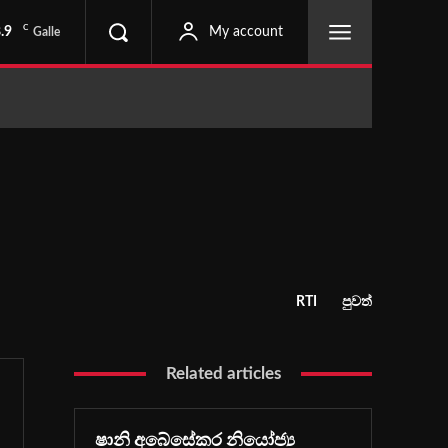
C
.9
My account
Galle
RTI
පුවත්
Related articles
ෂානි අබේසේකර නියෝජ්‍ය