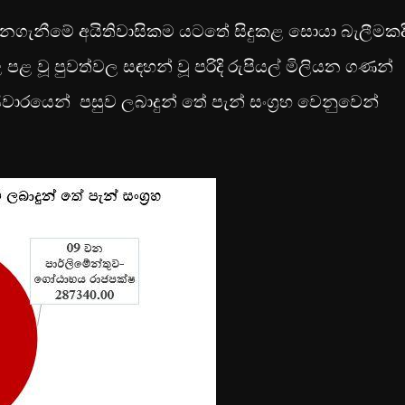
ැනගැනීමේ අයිතිවාසිකම යටතේ සිදුකළ සොයා බැලීමකද
 පළ වූ පුවත්වල සඳහන් වූ පරිදි රුපියල් මිලියන ගණන්
ිවාරයෙන් පසුව ලබාදුන් තේ පැන් සංග්‍රහ වෙනුවෙන්