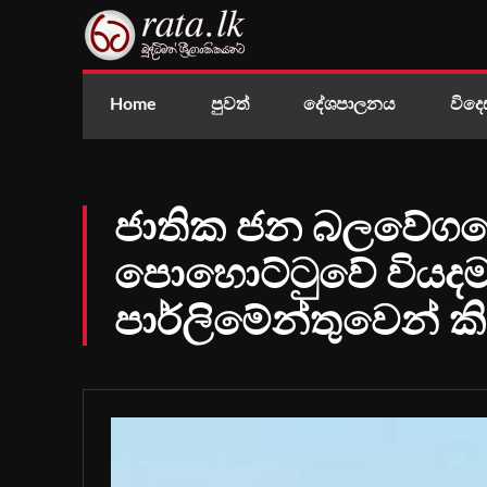
Home
පුවත්
දේශපාලනය
විදෙ
ජාතික ජන බලවේගයේ
පොහොට්ටුවේ වියදමට
පාර්ලිමේන්තුවෙන් කි