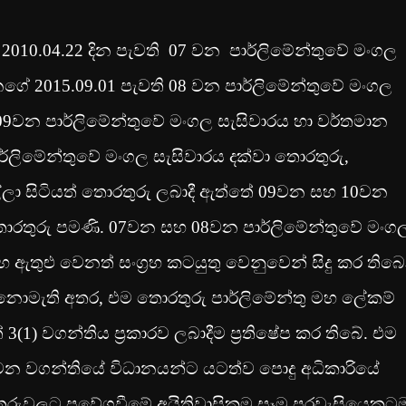
2010.04.22 දින පැවති 07 වන පාර්ලිමේන්තුවේ මංගල
ේනගේ 2015.09.01 පැවති 08 වන පාර්ලිමේන්තුවේ මංගල
9වන පාර්ලිමේන්තුවේ මංගල සැසිවාරය හා වර්තමාන
්ලිමේන්තුවේ මංගල සැසිවාරය දක්වා තොරතුරු,
ල්ලා සිටියත් තොරතුරු ලබාදී ඇත්තේ 09වන සහ 10වන
තොරතුරු පමණි. 07වන සහ 08වන පාර්ලිමේන්තුවේ මංග
රහ ඇතුළු වෙනත් සංග්‍රහ කටයුතු වෙනුවෙන් සිදු කර තිබ
නොමැති අතර, එම තොරතුරු පාර්ලිමේන්තු මහ ලේකම්
1) වගන්තිය ප්‍රකාරව ලබාදීම ප්‍රතිෂේප කර තිබේ. එම
න වගන්තියේ විධානයන්ට යටත්ව පොදු අධිකාරියේ
ලට ප්‍රවේශවීමේ අයිතිවාසිකම සෑම පුරවැසියෙකුට