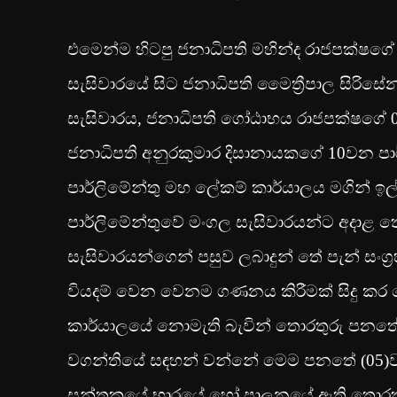
එමෙන්ම හිටපු ජනාධිපති මහින්ද රාජපක්ෂගේ 
සැසිවාරයේ සිට ජනාධිපති මෛත්‍රීපාල සිරිස
සැසිවාරය, ජනාධිපති ගෝඨාභය රාජපක්ෂගේ 0
ජනාධිපති අනුරකුමාර දිසානායකගේ 10වන පාර
පාර්ලිමේන්තු මහ ලේකම් කාර්යාලය මගින් ඉ
පාර්ලිමේන්තුවේ මංගල සැසිවාරයන්ට අදාළ 
සැසිවාරයන්ගෙන් පසුව ලබාදුන් තේ පැන් සංග්‍
වියදම් වෙන වෙනම ගණනය කිරීමක් සිදු කර 
කාර්යාලයේ නොමැති බැවින් තොරතුරු පනතේ 3(
වගන්තියේ සඳහන් වන්නේ මෙම පනතේ (05)ව
සන්තකයේ භාරයේ හෝ පාලනයේ ඇති තොරතුරුව