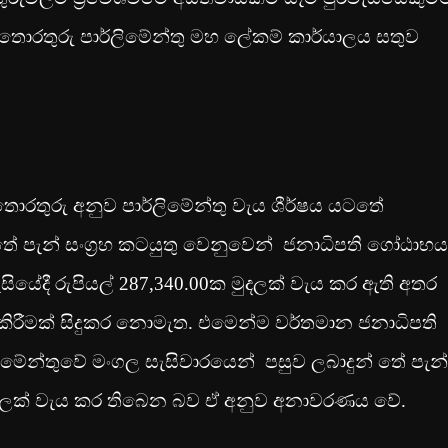
එම තොරතුරු පාර්ලිමේන්තු මහ ලේකම් කාර්යාලය සතුව
තොරතුරු අනුව පාර්ලිමේන්තු වැය ශීර්ෂය යටතේ
තේ පැන් සංග්‍රහ කටයුතු වෙනුවෙන් ජනාධිපති ගෝඨාභය
යේදී රුපියල් 287,340.00ක මුදලක් වැය කර ඇති අතර
කිරීමක් සිදුකර නොමැත. එමෙන්ම වර්තමාන ජනාධිපති
මේන්තුවේ මංගල සැසිවාරයෙන් පසුව ලබාදුන් තේ පැන්
 මුදලක් වැය කර තිබෙන බව ඒ අනුව අනාවරණය වේ.