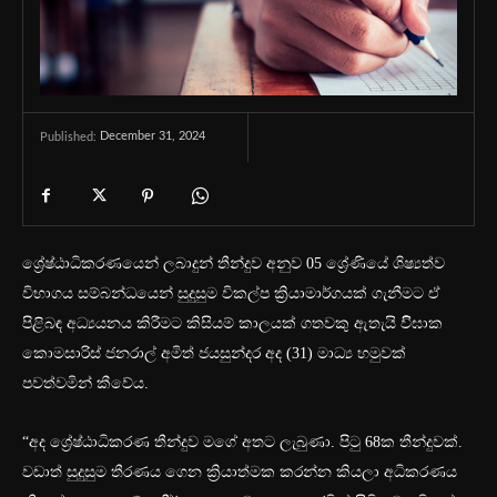
December 31, 2024
Published:
ශ්‍රේෂ්ඨාධිකරණයෙන් ලබාදුන් තීන්දුව අනුව 05 ශ්‍රේණියේ ශිෂ්‍යත්ව
විභාගය සම්බන්ධයෙන් සුදුසුම විකල්ප ක්‍රියාමාර්ගයක් ගැනීමට ඒ
පිළිබඳ අධ්‍යයනය කිරීමට කිසියම් කාලයක් ගතවකු ඇතැයි විිඝාක
කොමසාරිස් ජනරාල් අමිත් ජයසුන්දර අද (31) මාධ්‍ය හමුවක්
පවත්වමින් කීවේය.
“අද ශ්‍රේෂ්ඨාධිකරණ තීන්දුව මගේ අතට ලැබුණා. පිටු 68ක තීන්දුවක්.
වඩාත් සුදුසුම තීරණය ගෙන ක්‍රියාත්මක කරන්න කියලා අධිකරණය