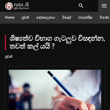
Home
පුවත්
දේශපාලනය
විදෙස්
ව්‍යාපාරික
විශේෂ
ශිෂ්‍යත්ව විභාග ගැටලුව විසඳන්න,
තවත් කල් යයි ?
පුවත්