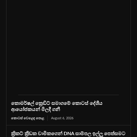
කොමර්ෂල් ක්‍රෙඩිට් සමාගමේ කොටස් දේශීය
ආයෝජකයන් මිලදී ගනී
කොටස් වෙළෙඳ පොළ
August 6, 2026
ක්‍රිකට් ක්‍රීඩක චාමිකගෙන් DNA සාම්පල ඉල්ලූ පෙත්සමට