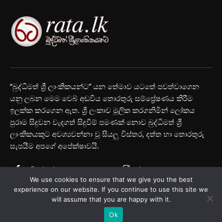
“බුද්ධිමත් ශ්‍රී ලාංකිකයන්ට” යන තේමාව යටතේ පවත්වාගෙන
යනු ලබන මෙම වෙබ් අඩවිය තොරතුරු සම්ප්‍රේෂණය කිරීම
ඉලක්ක කරගෙන ඇත. ශ්‍රී ලංකාව මූලික කරගනිමින් ලෝකය
පුරාම සිදුවන වැදගත් සිදුවීම් පමණක් නොව බුද්ධිමත් ශ්‍රී
ලාංකිකයකුට අවශ්‍යවන්නා වූ සියලු විස්තර, දත්ත හා තොරතුරු
සැපයීම අපගේ අපේක්ෂාවයි.
Facebook
Instagram
We use cookies to ensure that we give you the best
Youtube
experience on our website. If you continue to use this site we
will assume that you are happy with it.
Ok
© Rata.lk 2025 All Rights Reserved