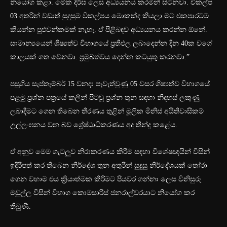
නියෝග කළා. මේක දීර්ඝ ලෙස අධ්‍යයනය කරමින් සිටිනවා. විකල්ප
03 අතරින් වඩාත් සුදුසුම විකල්පය මොකක්ද කියලා මට එකපාරටම
කියන්න පුළුවන්කමක් නැහැ. ඒ පිළිබඳව අධ්‍යයනය කරන්න ඕනේ.
සාමාන්‍යයෙන් ශිෂ්‍යත්ව විභාගයේ ප්‍රතිඵල ලබාදෙන්න දින 40ක වගේ
කාලයක් ගත වෙනවා. ප්‍රමුඛත්වය දෙන්න කටයුතු කරනවා.”
පසුගිය සැප්තැම්බර් 15 වනදා පැවැත්වුණු 05 වසර ශිෂ්‍යත්ව විභාගයේ
පළමු ප්‍රශ්න පත්‍රයේ කලින් පිටවූ ප්‍රශ්න තුන සඳහා නිදහස් ලකුණු
ලබාදීමට ගෙන තිබෙන තීරණය තුළින් මූලික මිනිස් අයිතිවාසිකම්
උල්ලංඝනය වන බව ශ්‍රේෂ්ඨාධිකරණය අද තීන්දු කළේය.
ඒ අනුව මෙම ගැටලුව නිරාකරණය කිරීම සඳහා විශේෂඥයින් විසින්
ඉදිරිපත් කර තිබෙන නිර්දේශ තුන අතුරින් සුදුසු නිර්දේශයක් තෝරා
ගෙන වහාම එය ක්‍රියාත්මක කිරීමට පියවර ගන්නා ලෙස විනිසුරු
මඩුල්ල විසින් විභාග කොමසාරිස් ජනරාල්වරයාට නියෝග කර
තිබුණි.