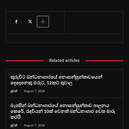
Related articles
කුරුවිට බන්ධනාගාරයේ නොසන්සුන්තාවයෙන්
දෙදෙනෙකු මරුට, 12කට තුවාල
පුවත්
August 7, 2026
මැගසින් බන්ධනාගාරයේ නොසන්සුන්තාව පාලනය
කෙරේ, රැඳවියන් 10ක් වෙනත් බන්ධනාගාර වෙත මාරු
කරයි
පුවත්
August 7, 2026