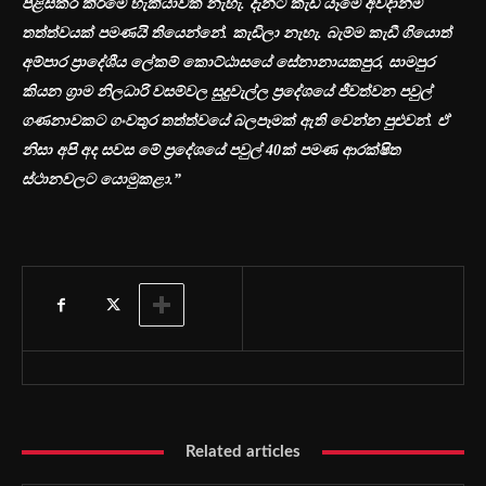
පිළිසකර කිරීමේ හැකියාවක් නැහැ. දැනට කැඩී යෑමේ අවදානම්
තත්ත්වයක් පමණයි තියෙන්නේ. කැඩිලා නැහැ. බැම්ම කැඩී ගියොත්
අම්පාර ප්‍රාදේශීය ලේකම් කොට්ඨාසයේ සේනානායකපුර,
සාමපුර
කියන ග්‍රාම නිලධාරි වසම්වල සුදුවැල්ල ප්‍රදේශයේ ජීවත්වන පවුල්
ගණනාවකට ගංවතුර තත්ත්වයේ බලපෑමක් ඇති වෙන්න පුළුවන්. ඒ
නිසා අපි අද සවස මේ ප්‍රදේශයේ පවුල්
40
ක් පමණ ආරක්ෂිත
ස්ථානවලට යොමුකළා.”
Related articles