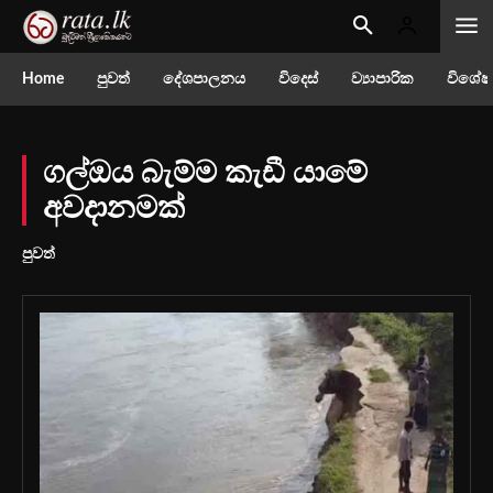
Home
පුවත්
දේශපාලනය
විදෙස්
ව්‍යාපාරික
විශේෂ
ගල්ඔය බැම්ම කැඩී යාමේ
අවදානමක්
පුවත්