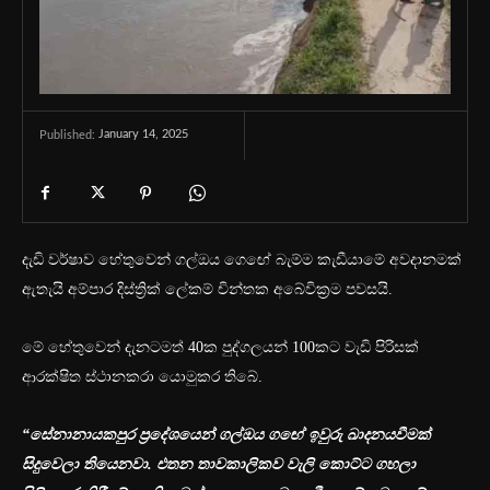
January 14, 2025
Published:
දැඩි වර්ෂාව හේතුවෙන් ගල්ඔය ග‍ෙඟේ බැම්ම කැඩීයාමේ අවදානමක්
ඇතැයි අම්පාර දිස්ත්‍රික් ලේකම් චින්තක අබේවික්‍රම පවසයි.
මේ හේතුවෙන් දැනටමත් 40ක පුද්ගලයන් 100කට වැඩි පිරිසක්
ආරක්ෂිත ස්ථානකරා යොමුකර තිබේ.
“
සේනානායකපුර ප්‍රදේශයෙන් ගල්ඔය ගඟේ ඉවුරු ඛාදනයවීමක්
සිදුවෙලා තියෙනවා. එතන තාවකාලිකව වැලි කොට්ට ගහලා