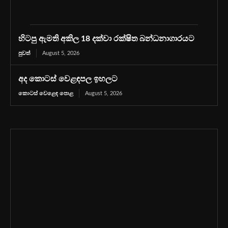
හිටපු ඇමති අකිල 18 දක්වා රක්ෂිත බන්ධනාගාරයට
පුවත්
August 5, 2026
අද කොටස් වෙළඳපල ඉහලට
කොටස් වෙළෙඳ පොළ
August 5, 2026