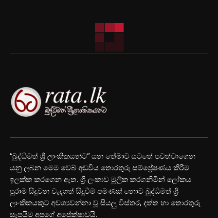
“බුද්ධිමත් ශ්‍රී ලාංකිකයන්ට” යන තේමාව යටතේ පවත්වාගෙන
යනු ලබන මෙම වෙබ් අඩවිය තොරතුරු සම්ප්‍රේෂණය කිරීම
ඉලක්ක කරගෙන ඇත. ශ්‍රී ලංකාව මූලික කරගනිමින් ලෝකය
පුරාම සිදුවන වැදගත් සිදුවීම් පමණක් නොව බුද්ධිමත් ශ්‍රී
ලාංකිකයකුට අවශ්‍යවන්නා වූ සියලු විස්තර, දත්ත හා තොරතුරු
සැපයීම අපගේ අපේක්ෂාවයි.