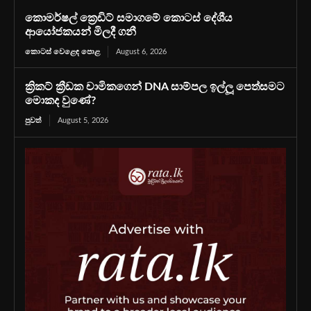
කොමර්ෂල් ක්‍රෙඩිට් සමාගමේ කොටස් දේශීය
ආයෝජකයන් මිලදී ගනී
කොටස් වෙළෙඳ පොළ
August 6, 2026
ක්‍රිකට් ක්‍රීඩක චාමිකගෙන් DNA සාම්පල ඉල්ලූ පෙත්සමට
මොකද වුණේ?
පුවත්
August 5, 2026