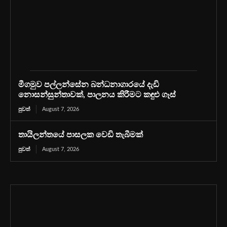
මීගමුව පල්ලන්සේන බන්ධනාගාරයේ දැඩි
නොසන්සුන්තාවක්, පාලනය කිරීමට කඳුළු ගෑස්
පුවත්
August 7, 2026
තායිලන්තයේ පාසලක වෙඩි තැබීමක්
පුවත්
August 7, 2026