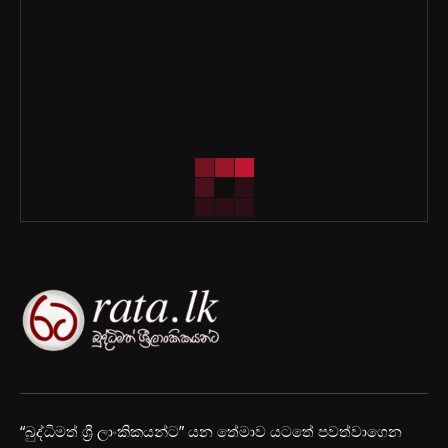
“බුද්ධිමත් ශ්‍රී ලාංකිකයන්ට” යන තේමාව යටතේ පවත්වාගෙන