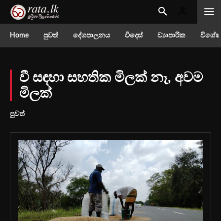
Home
පුවත්
දේශපාලනය
විදෙස්
ව්‍යාපාරික
විශේෂ
වී සඳහා සහතික මිලක් නෑ, අවම
මිලක්
පුවත්