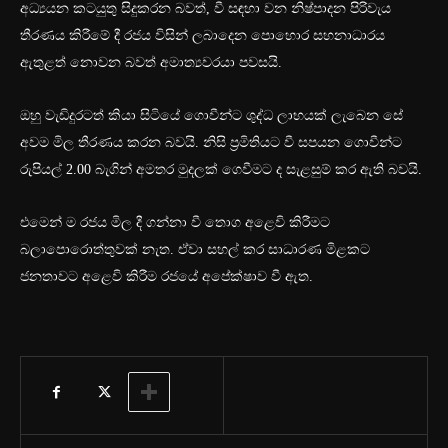
අධ්‍යයන කටයුතු සිදුකරන බවත්, වී සඳහා වන නිෂ්පාදන පිරිවැය
තීරණය කිරීමේ දී රජය විසින් ලබාදෙන පොහොර සහනාධාරය
ඇතුළත් නොවන බවත් අමාත්‍යවරයා පවසයි.
ඔහු වැඩිදුරටත් කියා සිටියේ ගොවීන්ට ශුද්ධ ලාභයක් ලැබෙන සේ
අවම මිල තීරණය කරන බවයි. නිසි ප්‍රමිතියට වී සපයන ගොවීන්ට
රුපියල් 2.00 බැගින් අමතර මුදලක් ගෙවීමට ද සැළසුම් කර ඇති බවයි.
එමෙන් ම රජය මිල දී ගන්නා වී තොග අළෙවි කිරීමට
බලාපොරොත්තුවක් නැත. ඒවා සහල් කර සාධාරණ මිළකට
ජනතාවට අළෙවි කිරීම රජයේ අපේක්ෂාව වී ඇත.