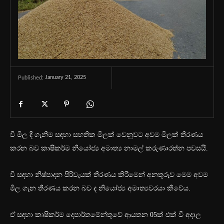
January 21, 2025
Published:
වී මිල දී ගැනීම සඳහා සහතික මිලක් වෙනුවට අවම මිලක් තීරණය
කරන බව කෘෂිකර්ම නියෝජ්‍ය අමාත්‍ය නාමල් කරුණාරත්න පවසයි.
වී සඳහා නිෂ්පාදන පිරිවැයක් තීරණය කිරීමෙන් අනතුරුව මෙම අවම
මිල ගැන තීරණය කරන බව ද නියෝජ්‍ය අමාත්‍යවරයා කීවේය.
ඒ සඳහා කෘෂිකර්ම දෙපාර්තමේන්තුවේ ආයතන 05ක් එක් වී අදාල