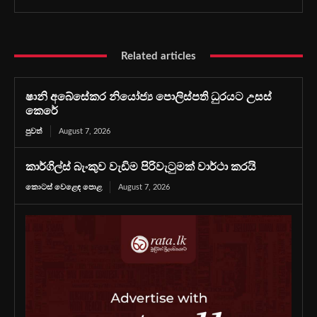
Related articles
ෂානි අබේසේකර නියෝජ්‍ය පොලිස්පති ධුරයට උසස්
කෙරේ
පුවත්
August 7, 2026
කාර්ගිල්ස් බැංකුව වැඩිම පිරිවැටුමක් වාර්ථා කරයි
කොටස් වෙළෙඳ පොළ
August 7, 2026