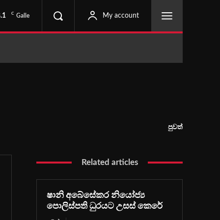
C
.1
My account
Galle
පුවත්
Related articles
ෂානි අබේසේකර නියෝජ්‍ය
පොලිස්පති ධුරයට උසස් කෙරේ