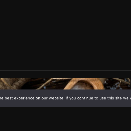
e best experience on our website. If you continue to use this site we w