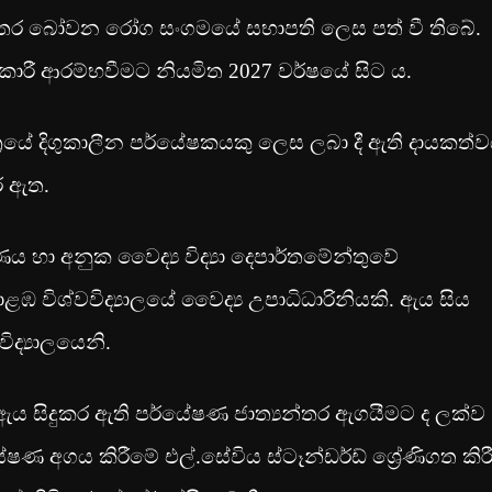
්‍යන්තර බෝවන රෝග සංගමයේ සභාපති ලෙස පත් වී තිබේ.
කාරී ආරම්භවීමට නියමිත 2027 වර්ෂයේ සිට ය.
ේ දිගුකාලීන පර්යේෂකයකු ලෙස ලබා දී ඇති දායකත්
ර ඇත.
කරණය හා අනුක වෛද්‍ය විද්‍යා දෙපාර්තමේන්තුවේ
විශ්වවිද්‍යාලයේ වෛද්‍ය උපාධිධාරිනියකි. ඇය සිය
ිද්‍යාලයෙනි.
 ඇය සිදුකර ඇති පර්යේෂණ ජාත්‍යන්තර ඇගයීමට ද ලක්ව
 අගය කිරීමේ එල්.සේවිය ස්ටෑන්ඩර්ඩ් ශ්‍රේණිගත කිරී