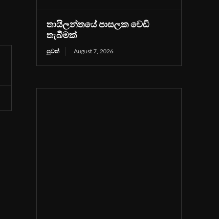
තායිලන්තයේ පාසලක වෙඩි
තැබීමක්
පුවත්
August 7, 2026