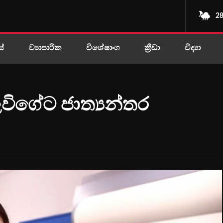
28
ස්
ව්‍යාපාරික
විශේෂාංග
ක්‍රීඩා
විද්‍යා
විගේට ජාත්‍යන්තර