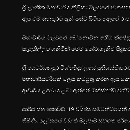
ශ්‍රී ලාංකික මහාචාර්ය නීලිකා මලවිගේ ජාත
ඇය එම තනතුරට දැන් පත්ව සිටිය ද ඇගේ රාජ
මහාචාර්ය මලවිගේ බෝනොවන රෝග ක්ෂේත්‍රය
සැළකිල්ලට ගනිමින් මෙම තෝරාගැනීම සිදුක
ශ්‍රී ජයවර්ධනපුර විශ්වවිද්‍යාලයේ ප්‍රතිශක්ති
මහාචාර්යවරියක් ලෙස කටයුතු කරන ඇය කොළඹ 
ආචාර්ය උපාධිය ලබා ඇත්තේ ඔක්ස්ෆර්ඩ් විශ්වව
සාර්ස් සහ කො‍විඩ් -19 වයිරස සම්බන්ධයෙන්
තිබිණි. ලෝකයේ වඩාත් බලපෑම් සහගත පර්යේෂණ