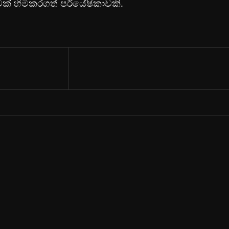
් හිමිකරගත් පර්යේෂිකාවකි.