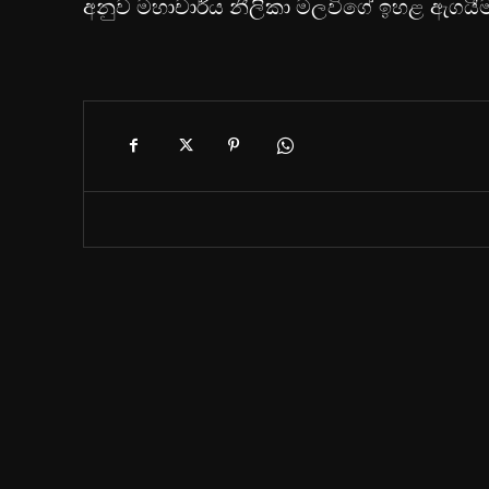
අනුව මහාචාර්ය නීලිකා මලවිගේ ඉහළ ඇගයීමක