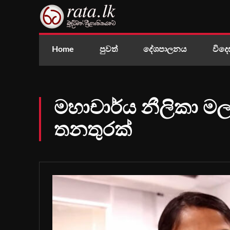
Home
පුවත්
දේශපාලනය
විදෙ
මහාචාර්ය නීලිකා මල
තනතුරක්