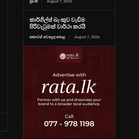
පුවත්
August 7, 2026
කාර්ගිල්ස් බැංකුව වැඩිම
පිරිවැටුමක් වාර්ථා කරයි
කොටස් වෙළෙඳ පොළ
August 7, 2026