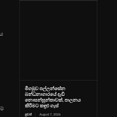
වය
මීගමුව පල්ලන්සේන
බන්ධනාගාරයේ දැඩි
නොසන්සුන්තාවක්, පාලනය
කිරීමට කඳුළු ගෑස්
ම්
පුවත්
August 7, 2026