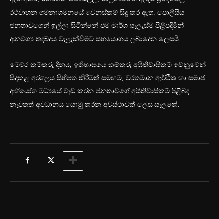
රථවාහන ගමනාගමනයේ වෙනස්කම් සිදු කර ඇත. පොලීසිය
ජනතාවගෙන් ඉල්ලා සිටින්නේ එම මාර්ග සැලැස්ම පිළිපදිමින්
අනවශ්‍ය තදබදය වැළැක්වීමට සහයෝගය ලබාදෙන ලෙසයි.
මෙවර කම්කරු දිනය, ඉතිහාසයේ කම්කරු අයිතිවාසිකම් වෙනුවෙන්
සිදුකළ අරගලය සිහිපත් කිරීමත් සමඟම, වර්තමාන ආර්ථික හා සමාජ
අභියෝග මධ්‍යයේ වැඩ කරන ජනතාවගේ අයිතිවාසිකම් පිළිබඳ
නැවතත් අවධානය යොමු කරන අවස්ථාවක් ලෙස සැලකේ.