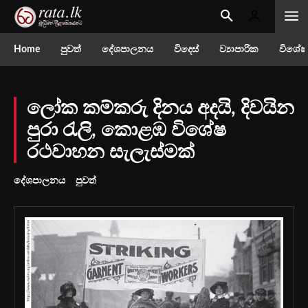
Home
පුවත්
දේශපාලනය
විදෙස්
ව්‍යාපාරික
විශේෂ
ලෝක කම්කරු දිනය අදයි, දිවයින
පුරා රැලි, කොළඹ විශේෂ
රථවාහන සැලැස්මක්
දේශපාලනය
පුවත්