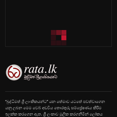
“බුද්ධිමත් ශ්‍රී ලාංකිකයන්ට” යන තේමාව යටතේ පවත්වාගෙන
යනු ලබන මෙම වෙබ් අඩවිය තොරතුරු සම්ප්‍රේෂණය කිරීම
ඉලක්ක කරගෙන ඇත. ශ්‍රී ලංකාව මූලික කරගනිමින් ලෝකය