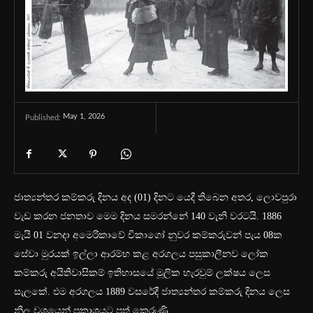
May 1, 2026
Published:
ජාත්‍යන්තර කම්කරු දිනය අද (01) දිනට යෙදී තිබෙන අතර, ලොවපුරා
වැඩ කරන ජනතාව මෙම දිනය සමරන්නේ 140 වැනි වරටයි. 1886
මැයි 01 වනදා අමෙරිකාවේ චිකාගෝ නුවර කම්කරුවන් පැය 08ක
සේවා මුරයක් ඉල්ලා ආරම්භ කළ අරගලය පසුකාලීනව ලෝක
කම්කරු අයිතිවාසිකම් ඉතිහාසයේ මූලික හැරවුම් ලක්ෂය ලෙස
සැලකේ. එම අරගලය 1889 වසරේදී ජාත්‍යන්තර කම්කරු දිනය ලෙස
නිල වශයෙන් ප්‍රකාශයට පත් කෙරුණි.