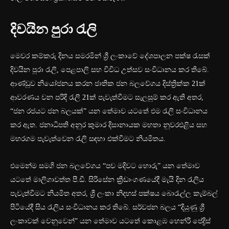
දිවයින පුරා රැලි
මෙවර කම්කරු දිනය සමරමින් ශ්‍රී ලංකාවේ දේශපාලන පක්ෂ රැසක්
දිවයින පුරා රැලි, පෙළපාලි සහ විවිධ උත්සව සංවිධානය කර තිබේ.
ආණ්ඩුව නියෝජනය කරන ජාතික ජන බලවේගය දිස්ත්‍රික්ක 21ක්
ආවරණය වන පරිදි රැලි 21ක් පැවැත්වීමට සැලසුම් කර ඇති අතර,
“ජන රජයට ජන බලයක්” යන තේමාව යටතේ එම රැලි සංවිධානය
කර ඇත. ජනාධිපති අනුර කුමාර දිසානායක මහතා නුවරඑළිය සහ
මහරගම පැවැත්වෙන රැලි සඳහා එක්වීමට නියමිතය.
එමෙන්ම සමගි ජන බලවේගය “පච මදිවට හොරු” යන තේමාව
යටතේ මාලිගාවත්ත පී.ඩී. සිරිසේන ක්‍රීඩාංගණයේදී මැයි දින රැලිය
පැවැත්වීමට නියමිත අතර, ශ්‍රී ලංකා නිදහස් පක්ෂය බොරැල්ල කැම්බල්
පිටියේදී සිය රැලිය සංවිධානය කර තිබේ. සර්වජන බලය “දියුණු ශ්‍රී
ලංකාවක් වෙනුවෙන්” යන තේමාව යටතේ කොළඹ හෙන්රි පේද්‍රිස්