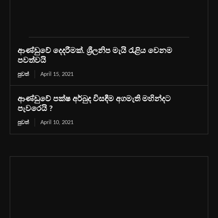
ආණ්ඩුවේ දෙදරීමක්. ශ්‍රීලනිප මැයි රැළිය වෙනම
පවත්වයි
පුවත්
April 15, 2021
ආණ්ඩුවේ පක්ෂ අර්බුද විසඳීම අගමැති මහින්දට
පැවරෙයි ?
පුවත්
April 10, 2021