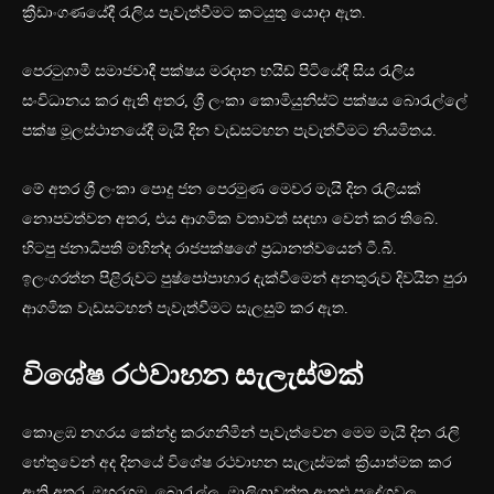
ක්‍රීඩාංගණයේදී රැලිය පැවැත්වීමට කටයුතු යොදා ඇත.
පෙරටුගාමී සමාජවාදී පක්ෂය මරදාන හයිඩ් පිටියේදී සිය රැලිය
සංවිධානය කර ඇති අතර, ශ්‍රී ලංකා කොමියුනිස්ට් පක්ෂය බොරැල්ලේ
පක්ෂ මූලස්ථානයේදී මැයි දින වැඩසටහන පැවැත්වීමට නියමිතය.
මේ අතර ශ්‍රී ලංකා පොදු ජන පෙරමුණ මෙවර මැයි දින රැලියක්
නොපවත්වන අතර, එය ආගමික වතාවත් සඳහා වෙන් කර තිබේ.
හිටපු ජනාධිපති මහින්ද රාජපක්ෂගේ ප්‍රධානත්වයෙන් ටී.බී.
ඉලංගරත්න පිළිරුවට පුෂ්පෝපාහාර දැක්වීමෙන් අනතුරුව දිවයින පුරා
ආගමික වැඩසටහන් පැවැත්වීමට සැලසුම් කර ඇත.
විශේෂ රථවාහන සැලැස්මක්
කොළඹ නගරය කේන්ද්‍ර කරගනිමින් පැවැත්වෙන මෙම මැයි දින රැලි
හේතුවෙන් අද දිනයේ විශේෂ රථවාහන සැලැස්මක් ක්‍රියාත්මක කර
ඇති අතර, මහරගම, බොරැල්ල, මාලිගාවත්ත ඇතුළු ප්‍රදේශවල