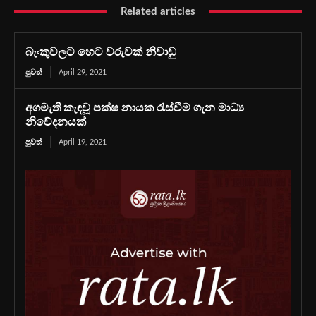
Related articles
බැංකුවලට හෙට වරුවක් නිවාඩු
පුවත්
April 29, 2021
අගමැති කැඳවූ පක්ෂ නායක රැස්වීම ගැන මාධ්‍ය
නිවේදනයක්
පුවත්
April 19, 2021