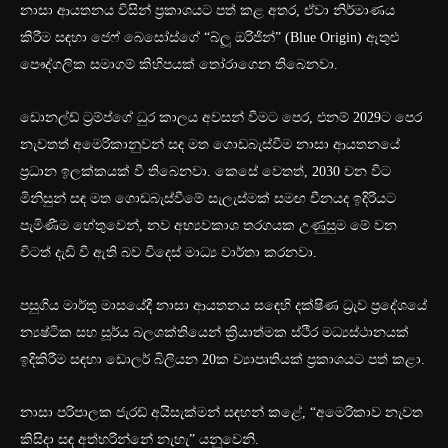
නාසා ආයතනය විසින් ප්‍රකාශයට පත් කළ අතර, ඒවා නිර්මාණය
කිරීම සඳහා ජෙෆ් බෙසෝස්ගේ “බ්ලූ ඔරිජින්” (Blue Origin) ඇතුළු
පෞද්ගලික සමාගම් කිහිපයක් තෝරාගෙන තිබෙනවා.
ඩොනල්ඩ් ට්‍රම්ප්ගේ ධුර කාලය අවසන් වීමට පෙර, එනම් 2029ට පෙර
නැවතත් අමෙරිකානුවන් සඳ මත ගොඩබැස්වීම නාසා ආයතනයේ
ප්‍රධාන ඉලක්කයක් වී තිබෙනවා. කෙසේ වෙතත්, 2030 වන විට
මිනිසුන් සඳ මත ගොඩබැස්වීමේ සැලැස්මක් සමඟ චීනයද ඉදිරියට
පැමිණීම හේතුවෙන්, නව අභ්‍යවකාශ තරගයක උණුසුම මේ වන
විටත් දැඩි වී ඇති බව විදෙස් මාධ්‍ය වාර්තා කරනවා.
පසුගිය මාර්තු මාසයේදී නාසා ආයතනය සඳෙහි දක්ෂිණ ධ්‍රැව ප්‍රදේශයේ
න්‍යෂ්ටික සහ සූර්ය බලශක්තියෙන් ක්‍රියාත්මක ස්ථිර මධ්‍යස්ථානයක්
ඉදිකිරීම සඳහා ඩොලර් බිලියන 20ක ව්‍යාපෘතියක් ප්‍රකාශයට පත් කළා.
නාසා පරිපාලක ජැරඩ් අයිසැක්මන් සඳහන් කළේ, “අමෙරිකාව නැවත
කිසිදා සඳ අත්හරින්නේ නැහැ” යනුවෙනි.