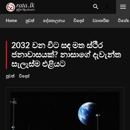
Home
පුවත්
දේශපාලනය
විදෙස්
ව්‍යාපාරික
විශේෂ
2032 වන විට සඳ මත ස්ථිර
ජනාවාසයක්? නාසාගේ දැවැන්ත
සැලැස්ම එළියට
පුවත්
විදෙස්