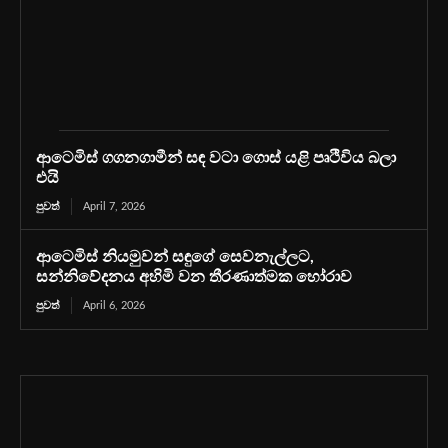
ආටෙමිස් ගගනගාමීන් සඳ වටා ගොස් යළි පෘථිවිය බලා
එයි
පුවත්
April 7, 2026
ආටෙමිස් නියමුවන් සඳුගේ සෙවනැල්ලට,
සන්නිවේදනය අහිමි වන තීරණාත්මක හෝරාව
පුවත්
April 6, 2026