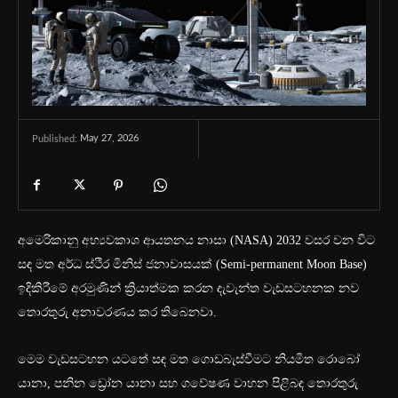
May 27, 2026
Published:
අමෙරිකානු අභ්‍යවකාශ ආයතනය නාසා (NASA) 2032 වසර වන විට
සඳ මත අර්ධ ස්ථිර මිනිස් ජනාවාසයක් (Semi-permanent Moon Base)
ඉදිකිරීමේ අරමුණින් ක්‍රියාත්මක කරන දැවැන්ත වැඩසටහනක නව
තොරතුරු අනාවරණය කර තිබෙනවා.
මෙම වැඩසටහන යටතේ සඳ මත ගොඩබැස්වීමට නියමිත රොබෝ
යානා, පනින ඩ්‍රෝන යානා සහ ගවේෂණ වාහන පිළිබඳ තොරතුරු