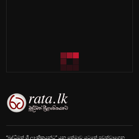
“බුද්ධිමත් ශ්‍රී ලාංකිකයන්ට” යන තේමාව යටතේ පවත්වාගෙන