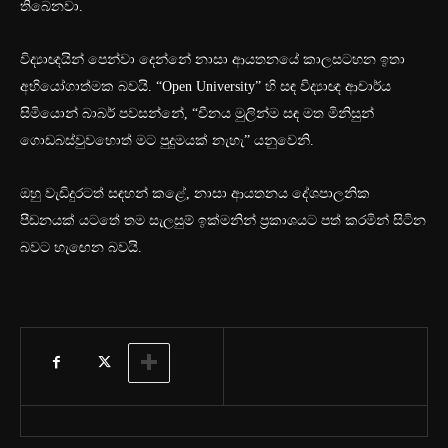
තිබෙනවා.
විද්‍යාඥයින් පෙන්වා දෙන්නේ නාසා ආයතනයේ කාලසටහන ඉතා
අභියෝගාත්මක බවයි. “Open University” හි සඳ විද්‍යාඥ ආචාර්ය
සිමියොන් බාබර් පවසන්නේ, “චීනය මුලින්ම සඳ මත මිනිසුන්
ගොඩබස්වුවහොත් මට පුදුමයක් නැහැ” යනුවෙනි.
ඔහු වැඩිදුරටත් සඳහන් කළේ, නාසා ආයතනය දේශපාලනික
පීඩනයක් යටතේ තම සැලසුම් ඉක්මනින් ප්‍රකාශයට පත් කරමින් සිටින
බවට හැඟෙන බවයි.