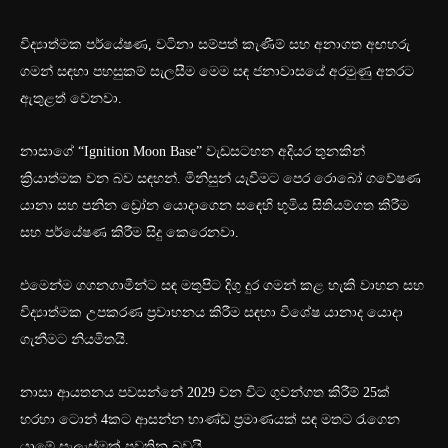
විද්‍යාත්මක පර්යේෂණ, වටිනා සම්පත් කැණීම් සහ අනාගත අඟහරු
ගමන් සඳහා පහසුකම් සැලසීම මෙම සඳ ජනාවාසයේ අරමුණු අතරට
ඇතුළත් වෙනවා.
නාසාගේ “Ignition Moon Base” වැඩසටහන අදියර තුනකින්
ක්‍රියාත්මක වන බව සඳහන්. මිනිසුන් යැවීමට පෙර රොබෝ ගවේෂණ
යානා සහ පනින ඩ්‍රෝන යොදාගෙන සඳෙහි භූමිය සිතියම්ගත කිරීම
සහ පර්යේෂණ කිරීම සිදු කෙරෙනවා.
එමෙන්ම ගගනගාමීන්ට සඳ මතුපිට දිගු දුර ගමන් කළ හැකි වාහන සහ
විද්‍යාත්මක උපකරණ ප්‍රවාහනය කිරීම සඳහා විශේෂ යානාද යොදා
ගැනීමට නියමිතයි.
නාසා ආයතනය පවසන්නේ 2029 වන විට ගුවන්ගත කිරීම් 25ක්
හරහා ටොන් 4කට ආසන්න භාණ්ඩ ප්‍රමාණයක් සඳ මතට රැගෙන
යාමේ සැලැස්මක් පවතින බවයි.