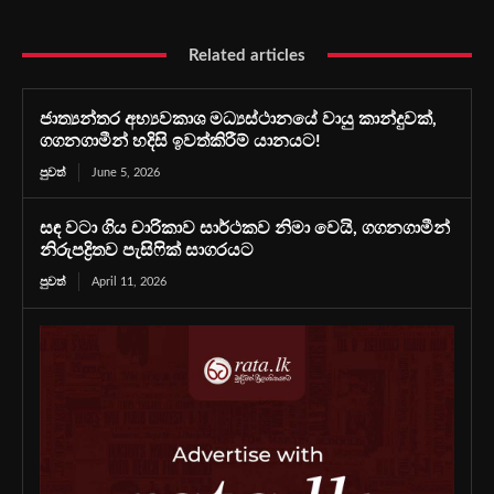
Related articles
ජාත්‍යන්තර අභ්‍යවකාශ මධ්‍යස්ථානයේ වායු කාන්දුවක්,
ගගනගාමීන් හදිසි ඉවත්කිරීම් යානයට!
පුවත්
June 5, 2026
සඳ වටා ගිය චාරිකාව සාර්ථකව නිමා වෙයි, ගගනගාමීන්
නිරුපද්‍රිතව පැසිෆික් සාගරයට
පුවත්
April 11, 2026