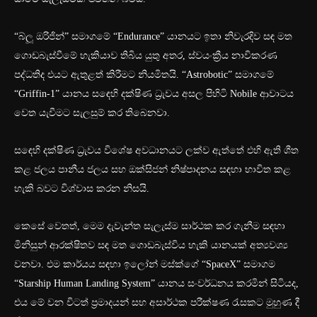
“බ්ලූ ඔරිජින්” සමාගමේ “Endurance” යානයට ඉතා නිවැරදිව සඳ මත
ගොඩබැස්වීමේ හැකියාව තිබිය යුතු අතර, ස්වයංක්‍රීය නාවිකරණ
පද්ධතිද එයට ඇතුළත් කිරීමට නියමිතයි. “Astrobotic” සමාගමේ
“Griffin-1” යානය සඳෙහි දක්ෂිණ ධ්‍රැවය අසල පිහිටි Nobile ආවාටය
වෙත යැවීමට සැලසුම් කර තිබෙනවා.
සඳෙහි දක්ෂිණ ධ්‍රැවය විශේෂ අවධානයට ලක්ව ඇත්තේ එහි ඇති ශීත
කළ ජලය පානීය ජලය සහ ඔක්සිජන් නිෂ්පාදනය සඳහා භාවිත කළ
හැකි බවට විශ්වාස කරන නිසයි.
කෙසේ වෙතත්, මෙම දැවැන්ත සැලැස්ම සාර්ථක කර ගැනීම සඳහා
මිනිසුන් ආරක්ෂිතව සඳ මත ගොඩබැස්විය හැකි යානයක් අත්‍යවශ්‍ය
වනවා. එම කාර්යය සඳහා ඉලෝන් මස්ක්ගේ “SpaceX” සමාගම
“Starship Human Landing System” යානය සංවර්ධනය කරමින් සිටියද,
එය මේ වන විටත් ප්‍රමාදයන් සහ අසාර්ථක පරීක්ෂණ රැසකට මුහුණ දී