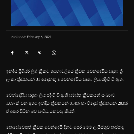
February 6, 2021
Published:
ඉන්දීය ප්‍රිමියර් ලීග් ක්‍රිකට් තරඟාවලියේ ක්‍රීඩක වෙන්දේසිය සඳහා ශ්‍රී
ලංකා ක්‍රීඩකයන් 31 දෛනකු ද වෙන්දේසිය සඳහා ලියාපදිංචි වී ඇත.
වෙන්දේසිය සඳහා ලියාපදිංචි වී ඇති සමස්ත ක්‍රීඩකයන් සංඛ්‍යාව
1,097ක් වන අතර ඉන්දීය ක්‍රීඩකයන් 814ක් හා විදෙස් ක්‍රීඩකයන් 283ක්
ඒ අතර සිටින බව සංවිධායකවරු කියති.
කෙසේවෙතත් ක්‍රීඩක වෙන්දේසි දිනට පෙර මෙම ලැයිස්තුව කප්පාදු