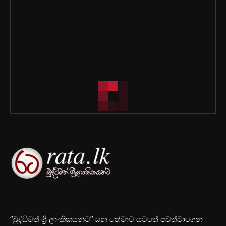
“බුද්ධිමත් ශ්‍රී ලාංකිකයන්ට” යන තේමාව යටතේ පවත්වාගෙන