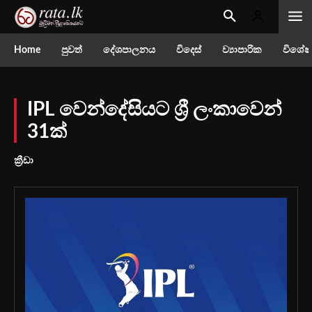
Home
පුවත්
දේශපාලනය
විදෙස්
ව්‍යාපාරික
විශේෂ
IPL වෙන්දේසියට ශ්‍රී ලංකාවෙන්
31ක්
ක්‍රීඩා