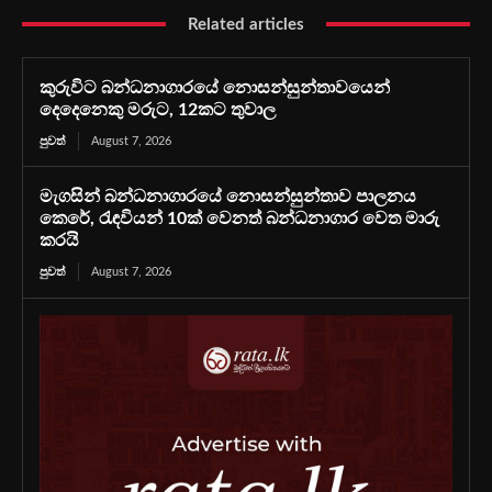
Related articles
කුරුවිට බන්ධනාගාරයේ නොසන්සුන්තාවයෙන්
දෙදෙනෙකු මරුට, 12කට තුවාල
පුවත්
August 7, 2026
මැගසින් බන්ධනාගාරයේ නොසන්සුන්තාව පාලනය
කෙරේ, රැඳවියන් 10ක් වෙනත් බන්ධනාගාර වෙත මාරු
කරයි
පුවත්
August 7, 2026