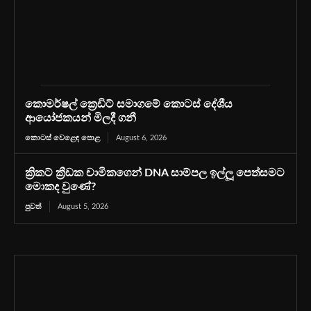
කොමර්ෂල් ක්‍රෙඩිට් සමාගමේ කොටස් දේශීය
ආයෝජකයන් මිලදී ගනී
කොටස් වෙළෙඳ පොළ
August 6, 2026
ක්‍රිකට් ක්‍රීඩක චාමිකගෙන් DNA සාම්පල ඉල්ලූ පෙත්සමට
මොකද වුණේ?
පුවත්
August 5, 2026