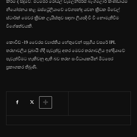
කිරීම ද සිදුවේ. මීටපෙර රෝයල් චැලෙන්ජර්ස් බැංගලොර් කණ්ඩායම
නියෝජනය කළ ඔස්ට්‍රේලියාවේ වේගපන්දු යවන ක්‍රීඩක මිචෙල්
ස්ටාර්ක් මෙවර ක්‍රීඩක ලැයිස්තුව සඳහා ලියපදිංචි වී නොමැතිවීම
විශේෂත්වයකි.
කොවිඩ් -19 වෛරස ව්‍යාප්තිය හේතුවෙන් පසුගිය වසරේ IPL
තරඟාවලිය ඩුබායි හිදී පැවැත්වු අතර මෙවර තරගාවලිය ඉන්දියාවේ
පැවැත්වීමට හැකිවනු ඇති බව තරඟ සංවිධායකයින් මීටපෙර
ප්‍රකාශකර තිබුණි.