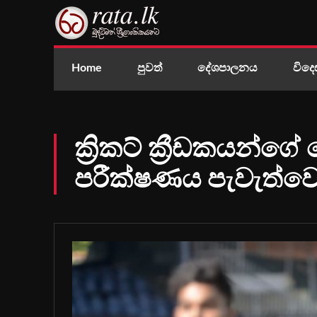
Home
පුවත්
දේශපාලනය
විදෙ
ක්‍රිකට් ක්‍රීඩකයන්ගේ
පරීක්ෂණය පැවැත්වෙ