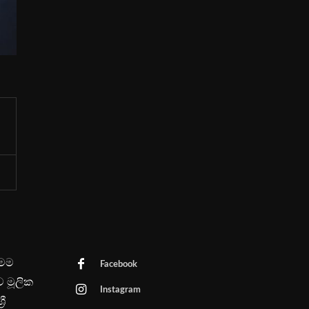
මෙම
Facebook
ව මූලික
Instagram
රී