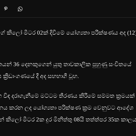
යන්ගේ කිලෝ මීටර 02ක් දිවීමේ යෝග්‍යතා පරීක්ෂණය අද (12
කයන් 36 දෙනකුගෙන් යුතු තාවකාලික පුහුණු සංචිතයේ
ක්‍රීඩාංගණයේ දී අද සහභාගී වූහ.
විඳ දරාගැනීමේ මට්ටම තීරණය කිරීමේ සම්මත ක්‍රමයක්
 අනුගමනය කරන ලද යෝග්‍යතා පරික්ෂණ ක්‍රම වෙනුවට ආදේශ
් කිලෝ මීටර 2ක දුර මිනිත්තු 08යි තත්ත්පර 35ක කා