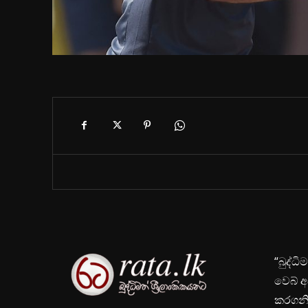
“බුද්ධ
වෙබ් අ
කරගනිම