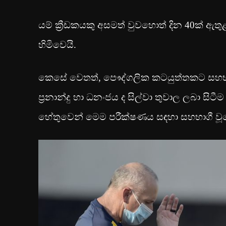
යම් ක්‍රීඩකයකු අසමත් වුවහොත් දින 40ක් ඇ
හිමිවෙයි.
කෙසේ වෙතත්, පෞද්ගලික කටයුත්තකට සහභාගී ව
ප්‍රනාන්දු හා ධනංජය ද සිල්වා තුවාල ලබා සි
හේතුවෙන් මෙම පරීක්ෂණය සඳහා සහභාගී වූ