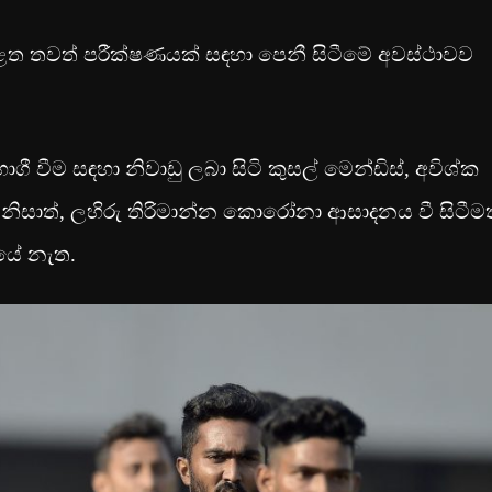
තුළත තවත් පරීක්ෂණයක් සඳහා පෙනී සිටීමේ අවස්ථාවව
ීම සඳහා නිවාඩු ලබා සිටි කුසල් මෙන්ඩිස්, අවිශ්ක
ටීම නිසාත්, ලහිරු තිරිමාන්න කොරෝනා ආසාදනය වී සිටීම
යේ නැත.