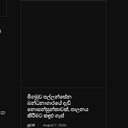
)
මීගමුව පල්ලන්සේන
බන්ධනාගාරයේ දැඩි
නොසන්සුන්තාවක්, පාලනය
ලයක
කිරීමට කඳුළු ගෑස්
පුවත්
August 7, 2026