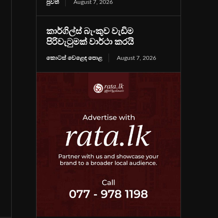
පුවත්
August 7, 2026
කාර්ගිල්ස් බැංකුව වැඩිම
පිරිවැටුමක් වාර්ථා කරයි
කොටස් වෙළෙඳ පොළ
August 7, 2026