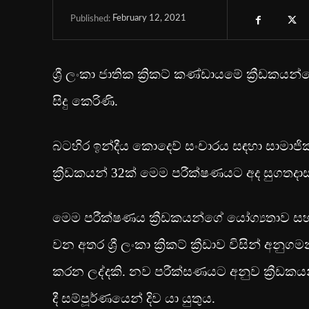
February 12, 2021
Published:
ශ්‍රී ලංකා ජාතික ක්‍රිකට් කණ්ඩායමේ ක්‍රීඩක
සිදු කෙරිණි.
බටහිර ඉන්දීය කොදෙව් සංචාරය සඳහා සාමාජි
ක්‍රීඩකයන් 32ක් මෙම පරීක්ෂණයට අද සුගතදාස 
මෙම පරීක්ෂණය ක්‍රීඩකයන්ගේ යෝග්‍යතාව සහ 
වන අතර ශ්‍රී ලංකා ක්‍රිකට් ක්‍රීඩාව විසින්
කරන ලද්දකි. නව පරීක්සණයට අනුව ක්‍රීඩකයන
දී සම්පූර්ණයෙන් දිව යා යුතුය.