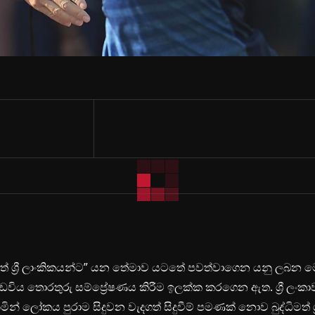
ිමත් ශ්‍රී ලාංකිකයන්ට” යන තේමාව යටතේ පවත්වාගෙන යනු ලබන 
ඩවිය තොරතුරු සම්ප්‍රේෂණය කිරීම ඉලක්ක කරගෙන ඇත. ශ්‍රී ලංකා
ින් ලෝකය පුරාම සිදුවන වැදගත් සිදුවීම් පමණක් නොව බුද්ධිමත් ශ්‍