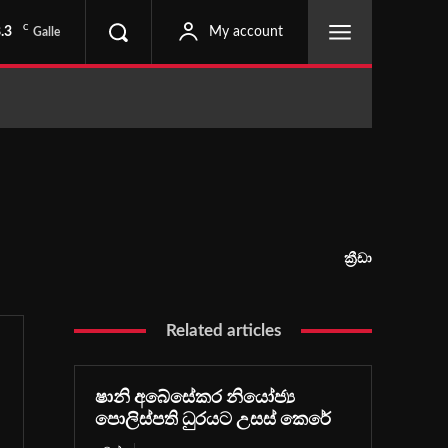
C
.3
My account
Galle
ක්‍රීඩා
Related articles
ෂානි අබේසේකර නියෝජ්‍ය
පොලිස්පති ධුරයට උසස් කෙරේ