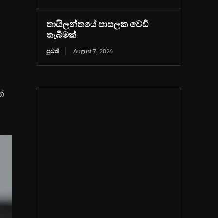
තායිලන්තයේ පාසලක වෙඩි
තැබීමක්
පුවත්
August 7, 2026
ත්