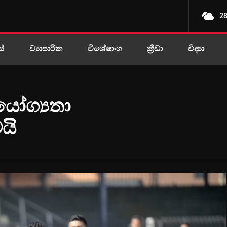
28
ස්
ව්‍යාපාරික
විශේෂාංග
ක්‍රීඩා
විද්‍යා
 යෝග්‍යතා
යි