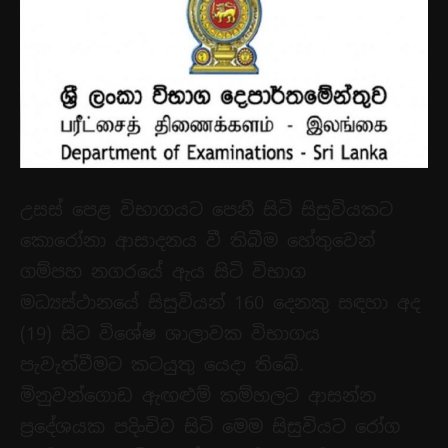
උසස් පෙළ විභාගයට පෙනී සිටි සිසුවියකට
කොරෝනා ආසාදනය වී තිබීම හේතුවෙන්
ගම්පහ නගරයේ ඇය සිටි විභාග
මධ්‍යස්ථානයේ සිසුවියන් 160 දෙනකු සඳහා අද
(19) සිට විශේෂ ශාලාවක විභාගය
පැවැත්වීමට කටයුතු යෙදා තිබේ.
මිනුවන්ගොඩ ඇඟළුම් කම්හලට ආසන්න
ප්‍රදේශයක පදිංචිව සිටි මෙම සිසුවියට රෝග