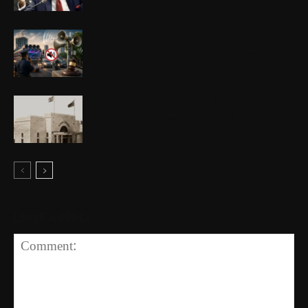
ශබ්ද දූෂණයට එරෙහි නව නීති තවම
ක්‍රියාත්මක නැහැ, රෙගුලාසි සැලසුම්
කරනවා
රේඩියෝ සියවසක පුනරාවලෝකනය, ශ්‍රී
ලාංකීය ගුවන්විදුලි වංශකතාවේ නව
ඇරඹුමක්
LEAVE A REPLY