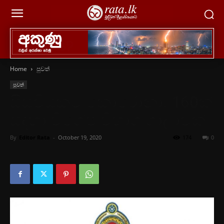
Home
පුවත්
පුවත්
සිසුවියකට කොරෝනා. 160ක්
සඳහා විශේෂ විභාග ශාලාවක්
By
Editor Rata
-
October 19, 2020
174
0