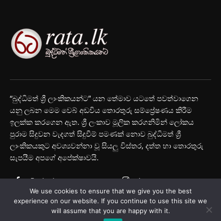
“බුද්ධිමත් ශ්‍රී ලාංකිකයන්ට” යන තේමාව යටතේ පවත්වාගෙන
යනු ලබන මෙම වෙබ් අඩවිය තොරතුරු සම්ප්‍රේෂණය කිරීම
ඉලක්ක කරගෙන ඇත. ශ්‍රී ලංකාව මූලික කරගනිමින් ලෝකය
පුරාම සිදුවන වැදගත් සිදුවීම් පමණක් නොව බුද්ධිමත් ශ්‍රී
ලාංකිකයකුට අවශ්‍යවන්නා වූ සියලු විස්තර, දත්ත හා තොරතුරු
සැපයීම අපගේ අපේක්ෂාවයි.
Facebook
Instagram
We use cookies to ensure that we give you the best
Youtube
experience on our website. If you continue to use this site we
will assume that you are happy with it.