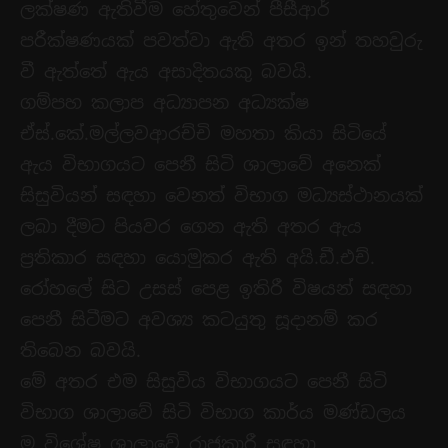
ලක්ෂණ ඇතිවීම හේතුවෙන් පීසීආර්
පරීක්ෂණයක් පවත්වා ඇති අතර ඉන් තහවුරු
වී ඇත්තේ ඇය අසාදිතයකු බවයි.
ගම්පහ කලාප අධ්‍යාපන අධ්‍යක්ෂ
ඒස්.කේ.මල්ලවආරච්චි මහතා කියා සිටියේ
ඇය විභාගයට පෙනී සිටි ශාලාවේ අනෙක්
සිසුවියන් සඳහා වෙනත් විභාග මධ්‍යස්ථානයක්
ලබා දීමට පියවර ගෙන ඇති අතර ඇය
ප්‍රතිකාර සඳහා යොමුකර ඇති අයි.ඩී.එච්.
රෝහලේ සිට උසස් පෙළ ඉතිරී විෂයන් සඳහා
පෙනී සිටීමට අවශ්‍ය කටයුතු සූදානම් කර
තිබෙන බවයි.
මේ අතර එම සිසුවිය විභාගයට පෙනී සිටි
විභාග ශාලාවේ සිටි විභාග කාර්ය මණ්ඩලය
ම විශේෂ ශාලාවේ රාජකාරී සඳහා