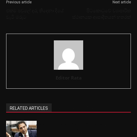
Previous article
Next article
එකම පවුලේ දරු තිදෙනා දියේ
පිටකොටුවේ ව්‍යාපාරික
වැටී මරුට
ස්ථානයක ආසාදිතයන් හතරක්
Editor Rata
RELATED ARTICLES
MORE FROM AUTHOR
පොදුජන පෙරමුණේ මහ ලේකම් සාගර
කාරියවසම් අත්අඩංගුවට