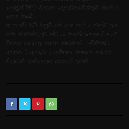
යොමුකිරීමට විභාග දෙපාර්තමේන්තුව පියවර
ගෙන තිබේ.
ශාලාවේ සිටි සිසුවියන් සහ කාර්ය මණ්ඩලය
තම නිවෙස්වලම ස්වයං නිරෝධායනයේ යෙදී
විභාග කටයුතු සඳහා පමණක් පැමිණීමට
අවසර දී ඇතැයි ද ගම්පහ සෞඛ්‍ය වෛද්‍ය
නිලධාරී කාර්යාලය සඳහන් කරයි.