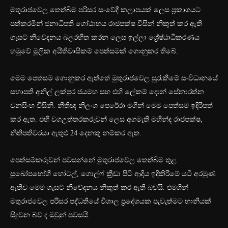
මුතුරාජවෙල තෙත්බිම පරිසර සංවේදී කලාපයක් ලෙස ප්‍රකාශයට
පත්කරමින් ජනාධිපති ගෝඨාභය රාජපක්ෂ විසින් නිකුත් කර ඇති
ගැසට් නිවේදනය බලරහිත කරන ලෙස ඉල්ලා ශ්‍රේෂ්ඨාධිකරණය
හමුවේ මූලික අයිතිවාසිකම් පෙත්සමක් ගොනුකර තිබේ.
මෙම පෙත්සම ගොනුකර ඇත්තේ මුතුරාජවෙල සුරැකීමේ සංවිධානයේ
සභාපති අනිල් ලක්පුර ජයමහ සහ එහි ලේකම් දොන් සේනාරත්න
වනසිංහ විසිනි. නීතිඥ නිලංග පෙරේරා මගින් මෙම පෙත්සම ඉදිරිපත්
කර ඇත. එහි වගඋත්තරකරුවන් ලෙස අගමැති මහින්ද රාජපක්ෂ,
නීතිපතිවරයා ඇතුළු 24 දෙනකු නම්කර ඇත.
පෙත්සම්කරුවන් පවසන්නේ මුතුරාජවෙල තෙත්බිම තුළ
සුඛෝපභෝගී හෝටල්, ගොල්ෆ් ක්‍රීඩා පිටි ආදිය ඉදිකිරීමේ යටි අරමුණ
ඇතිව මෙම ගැසට් නිවේදනය නිකුත් කර ඇති බවයි. එමගින්
මතුරාජවෙල පරිසර පද්ධතියේ විශාල ප්‍රදේශයක පැවැත්මට හානියක්
සිදුවන බව ද ඔවුන් පවසයි.