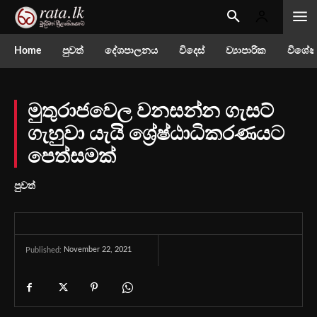
Home
පුවත්
දේශපාලනය
විදෙස්
ව්‍යාපාරික
විශේෂ
මුතුරාජවෙල වනසන්න ගැසට්
ගැහුවා යැයි ශ්‍රේෂ්ඨාධිකරණයට
පෙත්සමක්
පුවත්
November 22, 2021
Published: