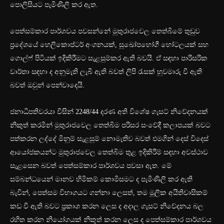
පොලිසියට පැමිණිලි කර ඇත. ⁣
පෙත්සම්කාර පාර්ශවය පවසන්නේ මුතුරාජවෙල තෙත්බිමේ තුඩුව
ප්‍රදේශයේ හෙලිකොප්ටර් අංගනයක්, සුඛෝපභෝගී හෝටලයක් සහ
ගොල්‍‍ෆ් පිටියක් ඉදිකිරීමට සැළසුම්කර ඇති බවයි. ඒ සඳහා පාරිසරික
වාර්තා සඳහා ද අනුමැති ලැබී ඇති බවත් ලිපි රැසක් හුවමාරු වී ඇති
බවත් ඔවුන් පෙන්වාදෙයි.
ජනාධිපතිවරයා විසින් 2248/44 දරණ අති විශේෂ ගැසට් නිවේදනයක්
නිකුත් කරමින් ‍මුතුරාජවෙල තෙත්බිම පරිසර සංවේදී කලාපයක් බවට
පත්කරන ලද්දේ මිනුම් සැළසුම් නොමැතිව බවත් එමගින් දෙස් විදෙස්
ආයෝජකයන්ට මුතුරාජවෙල තෙත්බිම තුළ ඉදිකිරීම් සඳහා අවස්ථාව
සැළසෙන බවත් පෙත්සම්කාර පාර්ශවය පවසා ඇත. මේ
සම්බන්ධයෙන් මානව හිමිකම් කොමිසමට ද පැමිණිලි කර ඇති
බැවින්, පෙත්සම විභාගයට ගන්නා ලෙසත්, තම මූලික අයිතිවාසිකම්
කඩ වී ඇති බවට ප්‍රකාශ කරන ලෙස ද අදාල ගැසට් නිවේදනය බල
රහිත කරන නියෝගයක් නිකුත් කරන ලෙස ද පෙත්සම්කාර පාර්ශවය