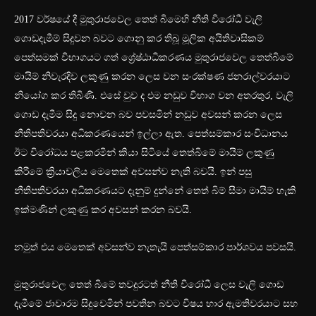
2017 වර්ෂ‍යේ දී මුතුරාජවෙල තෙත් බිමෙහි නීති විරෝධී වැලි
ගොඩදැමීම් සිදුවන බවට ගොනු කර තිබූ මූලික අයිතිවාසිකම්
පෙත්සමක් විභාගයට ගත් ශ්‍රේෂ්ඨාධිකරණය මුතුරාජවෙල තෙත්බිමේ
මායිම් නිවැරදිව ලකුණු කරන ලෙස වන සංරක්ෂණ ජනරාල්වරයාට
නියෝග කර තිබිණි. එසේ වුව ද එම නඩුව විභාග වන අතරතුර, වැලි
ගොඩ දැමීම සිදු නොවන බව පවසමින් නඩුව අවසන් කරන ලෙස
නීතිපතිවරයා අධිකරණයෙන් ඉල්ලා ඇත. පෙත්සම්කාර සංවිධානය
ඊට විරෝධය පළකරමින් කියා සිටියේ තෙත්බිමේ මායිම් ලකුණු
කිරීමේ ක්‍රියාවලිය මෙතෙක් අවසන්ව නැති බවයි. ඉන් පසු
නීතිපතිවරයා අධිකරණයට දැනුම් දුන්නේ තෙත් බිම් සීමා මායිම් හැකි
ඉක්මණින් ලකුණු කර අවසන් කරන බවයි.
නමුත් එය මෙතෙක් අවසන්ව නැතැයි පෙත්සම්කාර පාර්ශවය පවසයි.
‍මුතුරාජවෙල තෙත් බිමේ තවදුරටත් නීති විරෝධී ලෙස වැලි ගොඩ
දැමීමේ ජාවාරම සිදුවෙමින් පවතින බවට විෂය භාර ඇමතිවරයාට සහ