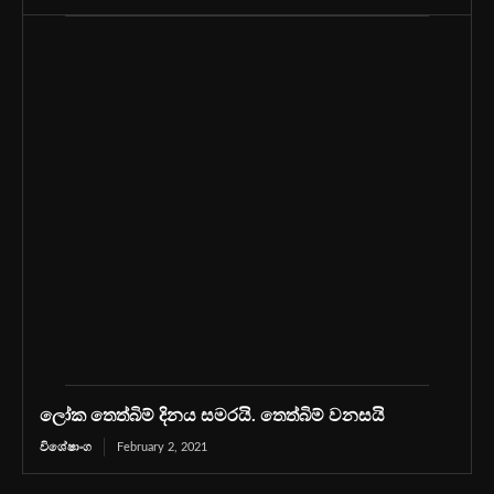
ලෝක තෙත්බිම් දිනය සමරයි. තෙත්බිම් වනසයි
විශේෂාංග
February 2, 2021