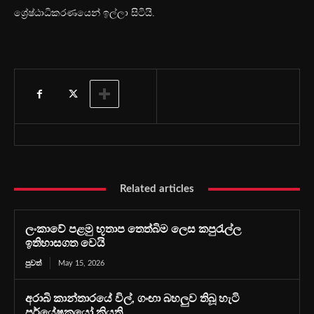
ශ්‍රේෂ්ඨාධිකරණයෙන් ඉල්ලා සිටියි.
Related articles
ලංකාවේ පළමු භූතාප තෙත්බිම ලෙස කපුරැල්ල
ඉතිහාසගත වෙයි
පුවත්
May 15, 2026
අරාබි කාන්තාරයේ විල්, ගංඟා බහලුව තිබූ හැටි
පර්යේෂකයෝ කියති