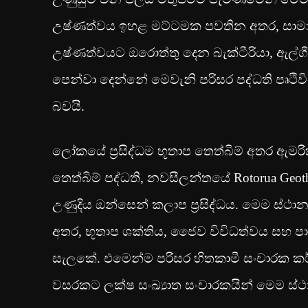
උෂ්ණත්වය ඉහළ මට්ටමක පවතින අතර, සාමාන්‍ය 
උෂ්ණත්වයට ඔරොත්තු දෙන බැක්ටීරියා, ඇල්ගී
පෙන්වා දෙන්නේ මෙවැනි පරිසර පද්ධති පෘථිවි
බවයි.
ලෝකයේ ප්‍රසිද්ධම භූතාප තෙත්බිම් අතර ඇමරික
තෙත්බිම් පද්ධති, නවසීලන්තයේ Rotorua Geo
උණුදිය ඔන්සෙන් කලාප ප්‍රසිද්ධය. මෙම ස්ථ
අතර, භූතාප ශක්තිය, ජෛව විවිධත්වය සහ පා
සැලකේ. එමෙන්ම පරිසර හිතකාමී සංචාරක ක
වසරකට ලක්ෂ සංඛ්‍යාත සංචාරකයින් මෙම ස්