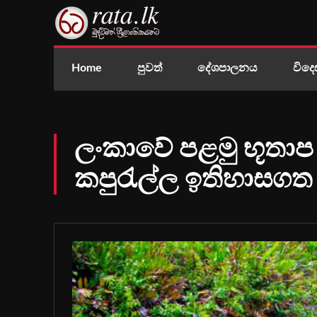
Home
පුවත්
දේශපාලනය
විදෙ
ලංකාවේ පළමු භූතාප
කපුරැල්ල ඉතිහාසගත