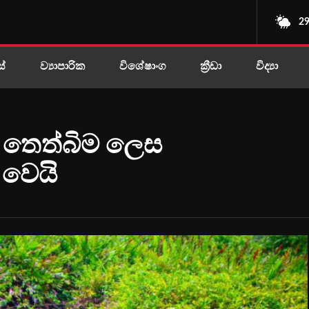
29
ස්
ව්‍යාපාරික
විශේෂාංග
ක්‍රීඩා
විද්‍යා
 තෙත්බිම ලෙස
 වෙයි