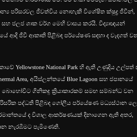
පරිසරවල ජීවත්විය නොහැකි විශේෂිත ක්ෂුද්‍ර ජීවීන්,
 සහ ජලජ ශාක වර්ග මෙහි වාසය කරයි. විද්‍යාඥයන්
යේ ආදි ජීවී ආකෘති පිළිබඳ පර්යේෂණ සඳහා ද වැදගත් ව
ාවේ Yellowstone National Park හි ඇති උණුදිය උල්පත්
thermal Area, අයිස්ලන්තයේ Blue Lagoon සහ ජපානයේ
ාන බොහෝවිට ගිනිකඳු ක්‍රියාකාරකම් සමඟ සම්බන්ධ වන
රිසරික පද්ධති පිළිබඳ ගෝලීය පර්යේෂණ මධ්‍යස්ථාන ල
ර්මාන්තයේ ද විශාල ආකර්ෂණයක් දිනාගෙන ඇති අතර,
ථාන නැරඹීමට පැමිණෙති.