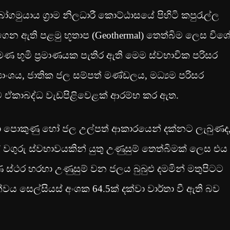
බෝගමුයාය ග්‍රාම නිලධාරී කොට්ඨාසයේ පිහිටි කපුරැල්ල
ාගෙන ඇති පළමු භූතාප (Geothermal) තෙත්බිම ලෙස විශ
 භූමි ප්‍රමාණයක පැතිර ඇති මෙම ස්වභාවික පරිසර
යාංශය, ජාතික ජල සම්පත් මණ්ඩලය, මධ්‍යම පරිසර
ව ඒකාබද්ධ වැඩපිළිවෙළක් ආරම්භ කර ඇත.
 කුඩා පොකුණු හෝ ජල උල්පත් ආකාරයෙන් දක්නට ලැබුණද
් වගුරු ස්වභාවයකින් යුතු උණුසුම් තෙත්බිමක් ලෙස එය
ස්ථර හරහා උණුසුම් වන ජලය බුබුළු දමමින් මතුපිටට
 සෙල්සියස් අංශක 64.5ක් දක්වා වාර්තා වී ඇති බව