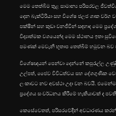
මෙම තෙත්බිම තුළ සාමාන්‍ය පරිසරවල ජීවත්විය
දෙන බැක්ටීරියා සහ විශේෂ ජලජ ශාක වර්ග ව
පක්ෂීන් සහ කුඩා වනජීවීන් සඳහාද මෙම ප්‍ර
විද්‍යාත්මක වශයෙන්ද මෙම ස්ථානය ඉතා සුවිශ
පමණක් මෙවැනි භූතාප තෙත්බිම් හමුවන බව ප
විශේෂඥයන් පෙන්වා දෙන්නේ කපුරැල්ල උණුදිය 
උල්පත්, ජෛව විවිධත්වය සහ දේශගුණික වෙනස්
ලංකාවට නව අවස්ථා උදා වන බවයි. එමෙන්ම
ප්‍රදේශය සංවර්ධනය කිරීමේ හැකියාවක් ද පව
කෙසේවෙතත්, පරිසරවේදීන් අවධාරණය කරන්නේ