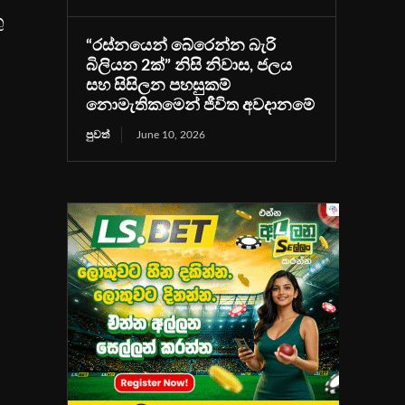
ු
“රස්නයෙන් බේරෙන්න බැරි
බිලියන 2ක්” නිසි නිවාස, ජලය
සහ සිසිලන පහසුකම්
නොමැතිකමෙන් ජීවිත අවදානමේ
පුවත්
June 10, 2026