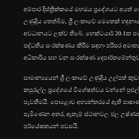
අම්පාර දිස්ත්‍රික්කයේ මහඔය ප්‍රදේශයට අයත් 
උණුදිය තෙත්බිම, ශ්‍රී ලංකාවේ මෙතෙක් හඳුන
අවධානයට ලක්ව තිබේ. හෙක්ටයාර් 20.1ක පමණ
පද්ධතිය සංරක්ෂණය කිරීම සඳහා පරිසර අමාත්‍
අධිකාරිය සහ වන සංරක්ෂණ දෙපාර්තමේන්තු
සාමාන්‍යයෙන් ශ්‍රී ලංකාවේ උණුදිය උල්පත්
කපුරැල්ල ප්‍රදේශයේ විශේෂත්වය වන්නේ පුළුල
පැවතීමයි. පොළොව අභ්‍යන්තරයේ ඇති පාෂාණ 
පැමිණෙන අතර, ඇතැම් ස්ථානවල ජල උෂ්ණත්වය
පර්යේෂකයන් පවසයි.