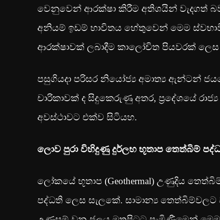
වෙනුවෙන් ආරක්ෂා කිරීම අතිශයින් වැදගත් බ
අනියම් ඉඩම් භාවිතය හේතුවෙන් මෙම ස්වභාවික
ආරක්ෂාවක් ලබාදීම කාලෝචිත පියවරක් ලෙ
පසුගියදා පරිසර නියෝජ්‍ය අමාත්‍ය ඇන්ටන් 
චාරිකාවක් ද සිදුකෙරුණු අතර, ප්‍රදේශයේ රාජ
අවස්ථාවට එක්ව සිටියහ.
ලොව පුරා විහිදුණු දුර්ලභ භූතාප තෙත්බිම් පද්
ලෝකයේ භූතාප (Geothermal) උණුදිය තෙත්බිම්
පද්ධති ලෙස සැලකේ. සාමාන්‍ය තෙත්බිම්වලට 
උණුසුම් වන ජලය මතුපිටට පැමිණීමෙන් මෙම