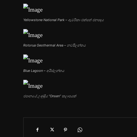
Yellowstone National Park – ඇමරිකා එක්සත් ජනපදය
Rotorua Geothermal Area – නවසීලන්තය
Blue Lagoon – අයිස්ලන්තය
ජපානයේ උණුදිය “Onsen” කලාපයක්