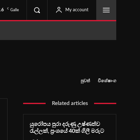
C
.6
My account
Galle
පුවත්
විශේෂාංග
Related articles
යුරෝපය පුරා දරුණු උෂ්ණත්ව
රැල්ලක්, ප්‍රංශයේ 40ක් ගිලී මරුට