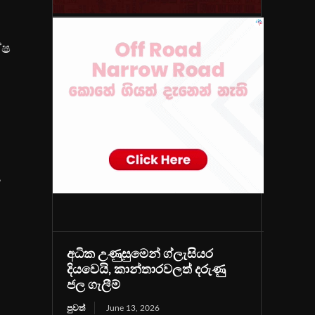
ේෂ
,
අධික උණුසුමෙන් ග්ලැසියර
දියවෙයි, කාන්තාරවලත් දරුණු
ජල ගැලීම්
පුවත්
June 13, 2026