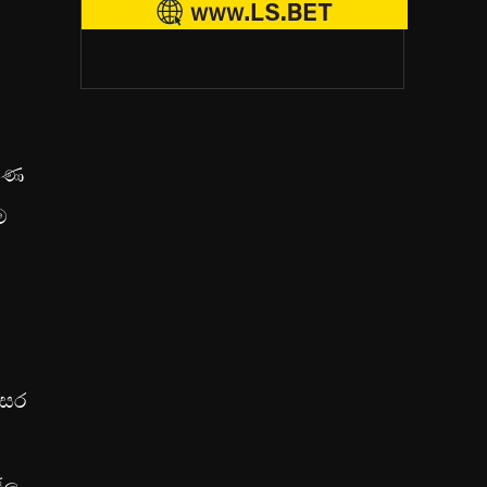
්ෂණ
ම
ිසර
ජල