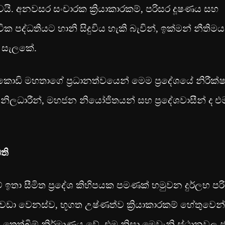
වයි. අනවසර සංචාරක ක්‍රියාකාරකම්, පරිසර දූෂණය සහ
 පද්ධතියට හානි සිදුවිය හැකි බැවින්, ඉක්මන් නීතිමය
ස සැලකේ.
ජයකොඩි මහතාගේ ප්‍රධානත්වයෙන් මෙම ප්‍රදේශයේ නිරීක
්‍ය නිලධාරීන්, මහජන නියෝජිතයන් සහ ප්‍රදේශවාසීන් ද එ
ධති
 ඉතා සීමිත ප්‍රදේශ කිහිපයක පමණක් හමුවන දුර්ලභ පර
වඩා වෙනස්ව, භූගත උෂ්ණත්ව ක්‍රියාකාරකම් හේතුවෙන්
 තෙත්බිම් නිර්මාණය වේ. එම නිසා මෙවැනි ස්ථානවල 