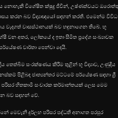
 නොහැකි විශේෂිත ක්ෂුද්‍ර ජීවීන්, උෂ්ණත්වයට ඔරොත්ත
ාසය කරන බව විද්‍යාඥයෝ සඳහන් කරති. එමෙන්ම විවිධ
දේශය වැදගත් වාසස්ථානයක් බව හඳුනාගෙන තිබේ. භූ
ේෂී වන අතර, ලෝකයේ ද ඉතා සීමිත ප්‍රදේශ සංඛ්‍යාවක
ර්යේෂණ වාර්තා පෙන්වා දෙයි.
තෙත්බිම සංරක්ෂණය කිරීම තුළින් භූ විද්‍යාව, උණුදිය
කම් පිළිබඳ ජාත්‍යන්තර මට්ටමේ පර්යේෂණ සඳහා ශ්‍රී
 පරිසර හිතකාමී සංචාරක කර්මාන්තයක් ලෙස මෙම
තින බව සඳහන් වේ.
 මෙවැනි දුර්ලභ පරිසර පද්ධති අනාගත පරපුර