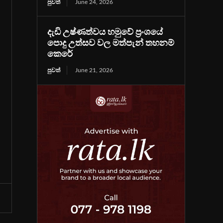
පුවත්
June 24, 2026
දැඩි උෂ්ණත්වය හමුවේ ප්‍රංශයේ
පොදු උත්සව වල මත්පැන් තහනම්
කෙරේ
පුවත්
June 21, 2026