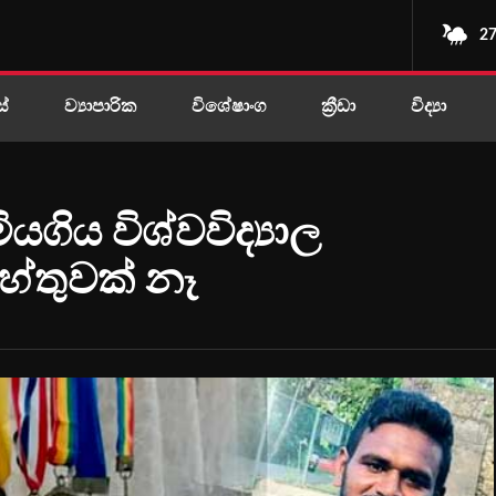
27
ස්
ව්‍යාපාරික
විශේෂාංග
ක්‍රීඩා
විද්‍යා
ගිය විශ්වවිද්‍යාල
ේතුවක් නෑ