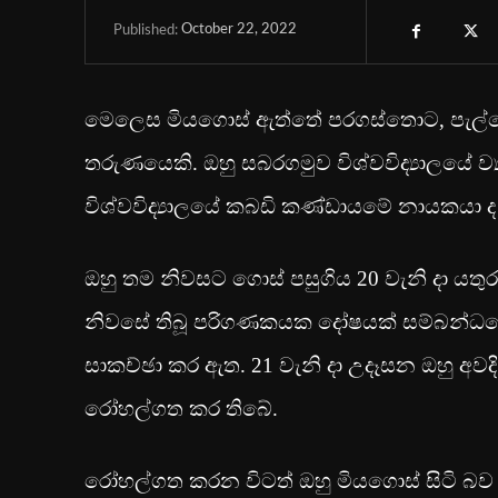
October 22, 2022
Published:
මෙලෙස මියගොස් ඇත්තේ පරගස්තොට, පැල්පොළ
තරුණයෙකි. ඔහු සබරගමුව විශ්වවිද්‍යාලයේ ව්
විශ්වවිද්‍යාලයේ කබඩි කණ්ඩායමේ නායකයා ද 
ඔහු තම නිවසට ගොස් පසුගිය 20 වැනි දා යතු
නිවසේ තිබූ පරිගණකයක දෝෂයක් සම්බන්ධයෙන්
සාකච්ඡා කර ඇත. 21 වැනි දා උදෑසන ඔහු අවදි
රෝහල්ගත කර තිබේ.
රෝහල්ගත කරන විටත් ඔහු මිය‍ගොස් සිටි බව 