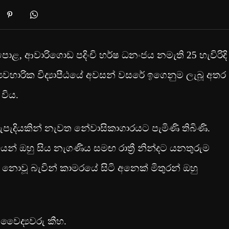
, ආවාරිගොඩ පදිංචි හර්ෂ ධනංජය නමැති 25 හැවිරිදි
‍යවහාරික විද්‍යාපීඨයේ අවසන් වසරේ ඉගෙනුම ලැබූ අතර
විය.
රුපැදියකින් නැවත නේවාසිකාගාරයට පැමිණි තිබිණි.
 ඔහු සිය නැගණිය සමඟ රාත්‍රී නින්දට යනතුරුම
 නොවූ බැවින් කාමරයේ සිටි අනෙක් මිතුරන් ඔහු
වෛද්‍යවරු කීහ.