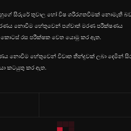
ගේ සිරුරේ තුවාල හෝ විෂ ශරීරගතවීමක් නොමැති බව
රණය නොවීම ‍හේතුවෙන් පශ්චාත් මරණ පරීක්ෂණය
රු කොටස් රස පරීක්ෂක වෙත යොමු කර ඇත.
 නොවීම හේතුවෙන් විවෘත තීන්දුවක් ලබා දෙමින් සි
රයා කටයුතු කර ඇත.