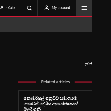
C
.9
My account
Galle
පුවත්
Related articles
කොමර්ෂල් ක්‍රෙඩිට් සමාගමේ
කොටස් දේශීය ආයෝජකයන්
මිලදී ගනී