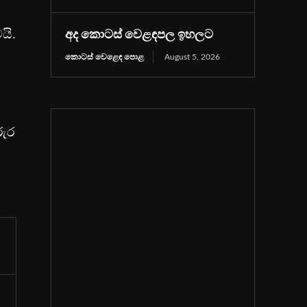
යි.
අද කොටස් වෙළඳපල ඉහලට
කොටස් වෙළෙඳ පොළ
August 5, 2026
රුර