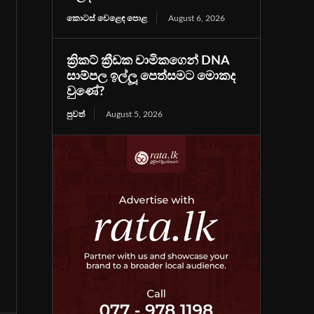
කොටස් වෙළෙඳ පොළ
August 6, 2026
ක්‍රිකට් ක්‍රීඩක චාමිකගෙන් DNA
සාම්පල ඉල්ලූ පෙත්සමට මොකද
වුණේ?
පුවත්
August 5, 2026