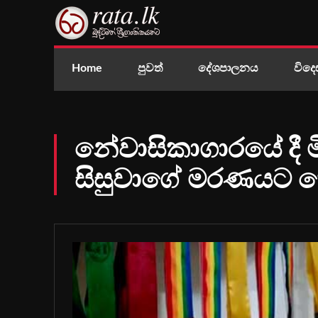
Home
පුවත්
දේශපාලනය
විදෙ
නේවාසිකාගාරයේ දී මිය
සිසුවාගේ මරණයට හ