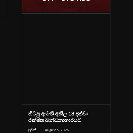
හිටපු ඇමති අකිල 18 දක්වා
රක්ෂිත බන්ධනාගාරයට
පුවත්
August 5, 2026