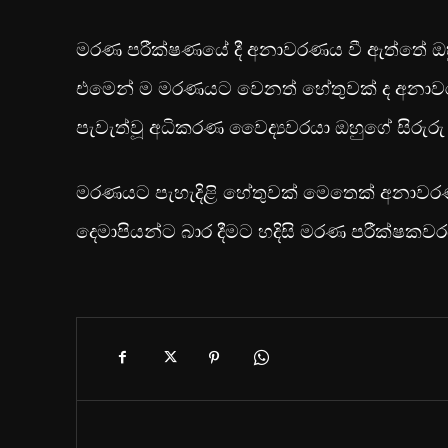
මරණ පරීක්ෂණයේ දී අනාවරණය වී ඇත්තේ ඔහු
එමෙන් ම මරණයට වෙනත් හේතුවක් ද අනාව
පැවැත්වූ අධිකරණ වෛද්‍යවරයා ඔහුගේ සිරු
මරණයට පැහැදිළි හේතුවක් මෙතෙක් අනාවරණය
දෙමාපියන්ට බාර දීමට හදිසි මරණ පරීක්ෂකව