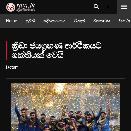
Home
පුවත්
දේශපාලනය
විදෙස්
ව්‍යාපාරික
විශේෂ
ක්‍රීඩා ජයග්‍රහණ ආර්ථිකයට
ශක්තියක් වෙයි
factum