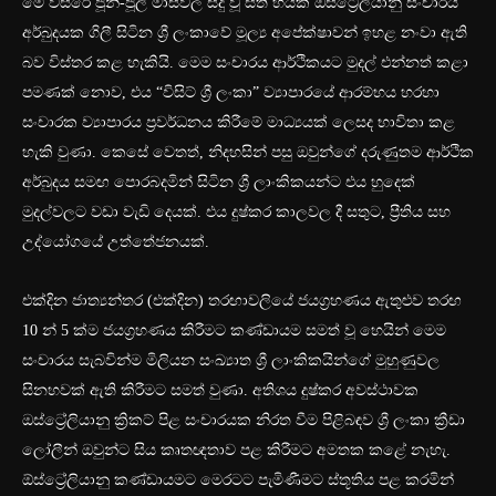
මේ වසරේ ජූනි-ජූලි මාසවල සිදු වූ සති හයක ඔස්ට්‍රේලියානු සංචාරය
අර්බුදයක ගිලී සිටින ශ්‍රී ලංකාවේ මූල්‍ය අපේක්ෂාවන් ඉහළ නංවා ඇති
බව විස්තර කළ හැකියි. මෙම සංචාරය ආර්ථිකයට මුදල් එන්නත් කළා
පමණක් නොව, එය “විසිට් ශ්‍රී ලංකා” ව්‍යාපාරයේ ආරම්භය හරහා
සංචාරක ව්‍යාපාරය ප්‍රවර්ධනය කිරීමේ මාධ්‍යයක් ලෙසද භාවිතා කළ
හැකි වුණා. කෙසේ වෙතත්, නිදහසින් පසු ඔවුන්ගේ දරුණුතම ආර්ථික
අර්බුදය සමඟ පොරබදමින් සිටින ශ්‍රී ලාංකිකයන්ට එය හුදෙක්
මුදල්වලට වඩා වැඩි දෙයක්. එය දුෂ්කර කාලවල දී සතුට, ප්‍රීතිය සහ
උද්යෝගයේ උත්තේජනයක්.
එක්දින ජාත්‍යන්තර (එක්දින) තරඟාවලියේ ජයග්‍රහණය ඇතුළුව තරඟ
10 න් 5 ක්ම ජයග්‍රහණය කිරීමට කණ්ඩායම සමත් වූ හෙයින් මෙම
සංචාරය සැබවින්ම මිලියන සංඛ්‍යාත ශ්‍රී ලාංකිකයින්ගේ මුහුණුවල
සිනහවක් ඇති කිරීමට සමත් වුණා. අතිශය දුෂ්කර අවස්ථාවක
ඔස්ට්‍රේලියානු ක්‍රිකට් පිළ සංචාරයක නිරත වීම පිළිබඳව ශ්‍රී ලංකා ක්‍රීඩා
ලෝලීන් ඔවුන්ට සිය කෘතඥතාව පළ කිරීමට අමතක කළේ නැහැ.
ඕස්ට්‍රේලියානු කණ්ඩායමට මෙරටට පැමිණීමට ස්තූතිය පළ කරමින්