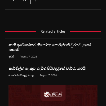
Related articles
ෂානි අබේසේකර නියෝජ්‍ය පොලිස්පති ධුරයට උසස්
කෙරේ
පුවත්
August 7, 2026
කාර්ගිල්ස් බැංකුව වැඩිම පිරිවැටුමක් වාර්ථා කරයි
කොටස් වෙළෙඳ පොළ
August 7, 2026