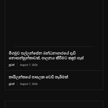
මීගමුව පල්ලන්සේන බන්ධනාගාරයේ දැඩි
නොසන්සුන්තාවක්, පාලනය කිරීමට කඳුළු ගෑස්
පුවත්
August 7, 2026
තායිලන්තයේ පාසලක වෙඩි තැබීමක්
පුවත්
August 7, 2026