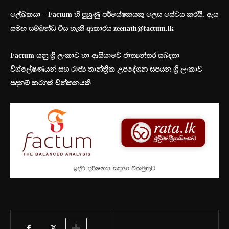
ලේඛකයා – Factum හි පුහුණු පර්යේෂකයකු ලෙස සේවය කරයි. ඇය
සමඟ සම්බන්ධ විය හැකි ආකාරය
zeenath@factum.lk
Factum
යනු ශ්‍රී ලංකාව හා ආසියාවේ ජාත්‍යන්තර සබඳතා
විශ්ලේෂණයන් සහ රාජ්‍ය තාන්ත්‍රික උපදේශන සපයන ශ්‍රී ලංකාව
පදනම් කරගත්
චින්තනයකි
.