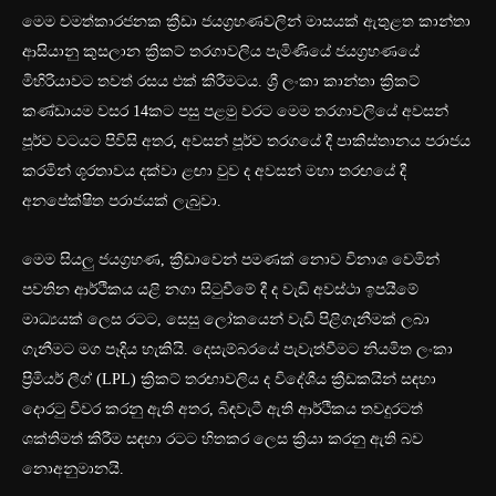
මෙම චමත්කාරජනක ක්‍රීඩා ජයග්‍රහණවලින් මාසයක් ඇතුළත කාන්තා
ආසියානු කුසලාන ක්‍රිකට් තරගාවලිය පැමිණියේ ජයග්‍රහණයේ
මිහිරියාවට තවත් රසය එක් කිරීමටය. ශ්‍රී ලංකා කාන්තා ක්‍රිකට්
කණ්ඩායම වසර 14කට පසු පළමු වරට මෙම තරගාවලියේ අවසන්
පූර්ව වටයට පිවිසි අතර, අවසන් පූර්ව තරගයේ දී පාකිස්තානය පරාජය
කරමින් ශූරතාවය දක්වා ළඟා වුව ද අවසන් මහා තරඟයේ දී
අනපේක්ෂිත පරාජයක් ලැබුවා.
මෙම සියලු ජයග්‍රහණ, ක්‍රීඩාවෙන් පමණක් නොව විනාශ වෙමින්
පවතින ආර්ථිකය යළි නගා සිටුවීමේ දී ද වැඩි අවස්ථා ඉපයීමේ
මාධ්‍යයක් ලෙස රටට, සෙසු ලෝකයෙන් වැඩි පිළිගැනීමක් ලබා
ගැනීමට මග පෑදිය හැකියි. දෙසැම්බරයේ පැවැත්වීමට නියමිත ලංකා
ප්‍රිමියර් ලීග් (LPL) ක්‍රිකට් තරඟාවලිය ද විදේශීය ක්‍රීඩකයින් සඳහා
දොරටු විවර කරනු ඇති අතර, බිඳවැටී ඇති ආර්ථිකය තවදුරටත්
ශක්තිමත් කිරීම සඳහා රටට හිතකර ලෙස ක්‍රියා කරනු ඇති බව
‍නොඅනුමානයි.