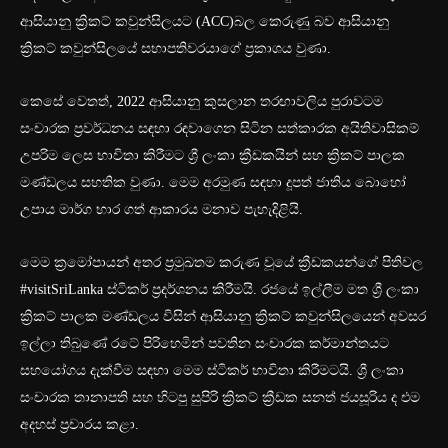
ආසියානු ක්‍රිකට් කවුන්සිලයට (ACC)බල කෙරුණු බව ආසියානු
ක්‍රිකට් කවුන්සිලයේ සභාපතිවරයාගේ ප්‍රකාශය වුණා.
කෙසේ වෙතත්, 2022 ආසියානු කුසලාන තරඟාවලිය පුරාවටම
සංචාරක ප්‍රවර්ධනය සඳහා රඳවාගෙන සිටින සත්කාරක අයිතිවාසිකම්
උපරිම ලෙස භාවිතා කිරීමට ශ්‍රී ලංකා ක්‍රීඩකයින් සහ ක්‍රිකට් පාලක
මණ්ඩලය සහතික වුණා. මෙම අරමුණ සඳහා දූපත් ජාතිය බොහෝ
උපාය මාර්ග භාර ගත් ආකාරය මනාව පැහැදිළියි.
මෙම ක්‍රමෝපායන් අතර ප්‍රමුඛතම කරුණ වූයේ ක්‍රීඩකයන්ගේ පිතිවල
#visitSriLanka ස්ටිකර් ප්‍රදර්ශනය කිරීමයි. රජයේ ඉල්ලීම මත ශ්‍රී ලංකා
ක්‍රිකට් පාලක මණ්ඩලය විසින් ආසියානු ක්‍රිකට් කවුන්සිලයෙන් අවසර
ඉල්ලා තිබුණේ රටේ පිරිහෙමින් පවතින සංචාරක කර්මාන්තයට
සහයෝගය දැක්වීම සඳහා මෙම ස්ටිකර් භාවිතා කිරීමටයි. ශ්‍රී ලංකා
සංචාරක තානාපති සහ හිටපු සුපිරි ක්‍රිකට් ක්‍රීඩක සනත් ජයසූරිය ද එම
අදහස් ප්‍රචාරය කළා.