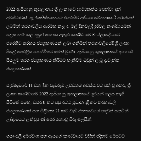
2022 ආසියානු කුසලානය ශ්‍රී ලංකාවේ සාර්ථකත්ය පෙන්වා දුන්
අවස්ථාවක්. ඇෆ්ගනිස්තානයට එරෙහිව අතිශය වේදනාකාරී පරාජයක්
ලබමින් තරගාවලිය ආරම්භ කළ ද, මුල් දිනවලදී දුර්වල කණ්ඩායමක්
ලෙස නම් කළ දසුන් ශානක ඇතුළු කණ්ඩායම බංග්ලාදේශයට
එරෙහිව තරඟය ජයග්‍රහණයක් ලබා ගනිමින් තරගාවලියේදී ශ්‍රී ලංකා
පිලේ පෙරළිය පෙන්වීමට සමත් වුණා. ආසියානු කුසලානයේ අනෙක්
සියලුම තරග ජයග්‍රහණය කිරීමට හැකිවීම ඔවුන් ලැබූ දැවැන්ත
ජයග්‍රහණයක්.
සැප්තැම්බර් 11 වන දින සැමරුම් උච්චතම අවස්ථාවට පත් වූ අතර, ශ්‍රී
ලංකා කණ්ඩායම 2022 ආසියානු කුසලානයේ ශූරයන් ලෙස නැගී
සිටීමත් සමඟ, වසර 8 කට පසු රටට ප්‍රධාන ක්‍රිකට් තරඟාවලි
ජයග්‍රහණයක් සහ මිලියන 21 කට වැඩි ජනතාවගේ හදවත් සතුටින්
උද්දාමයට ලක්වුණේ පෙර නොවූ විරූ ලෙසින්.
ගයාංජලී අමරවංශ සහ ඇයගේ කණ්ඩායම විසින් එදිනම මෙරටට