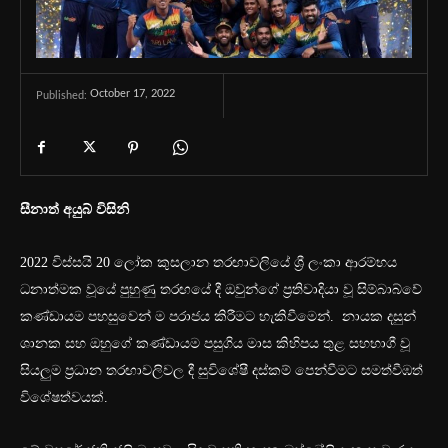
October 17, 2022
Published:
සීනාත් අයුබ් විසිනි
2022 විස්සයි 20 ලෝක කුසලාන තරඟාවලියේ ශ්‍රී ලංකා ආරම්භය
ධනාත්මක වූයේ පුහුණු තරඟයේ දී ඔවුන්ගේ ප්‍රතිවාදියා වූ සිම්බාබ්වේ
කණ්ඩායම පහසුවෙන් ම පරාජය කිරීමට හැකිවීමෙන්. නායක දසුන්
ශානක සහ ඔහුගේ කණ්ඩායම පසුගිය මාස කිහිපය තුළ සහභාගී වූ
සියලුම ප්‍රධාන තරඟාවලිවල දී සුවිශේෂී දස්කම් පෙන්වීමට සමත්වීඹත්
විශේෂත්වයක්.