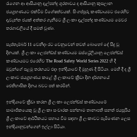
රැගෙන ආ ආසියානු දැල්පන්දු ශූරතාවය ද ආසියානු කුසලාන
ජයග්‍රහණයට එක්වීම විශේෂත්වයක්. සිංගප්පූරු කණ්ඩායමට එරෙහිව
දැවැන්ත ජයක් අත්කර ගැනීමට ශ්‍රී ලංකා දැල්පන්දු කණ්ඩායම මෙවර
තරගාවලියේ දී සමත් වුණා.
සැප්තැම්බර් 11 වෙනිදා රට වෙනුවෙන් තවත් බොහෝ දේ සිදු වූ
දිනයක්. ශ්‍රී ලංකා ලෙජන්ඩ්ස් කණ්ඩායම ඔස්ට්‍රේලියානු ලෙජන්ඩ්ස්
කණ්ඩායමට එරෙහිව The Road Safety World Series 2022 හි දී
ඔවුන්ගේ පළමු තරඟයට එදා ඉන්දියාවේ දී මුහුණ දී සිටියා. මෙහි දී ද ශ්‍රී
ලංකාව ජයග්‍රහණය කළේ ශ්‍රී ලංකාවේ ක්‍රීඩා දින දර්ශනයේ
ඓතිහාසික දිනය බවට පත් කරමින්.
ඉන්දියාවේ ක්‍රීඩා කරන ශ්‍රී ලංකා ලෙජන්ඩ්ස් කණ්ඩායමේ
සාමාජිකයෙකු වූ ශ්‍රී ලංකා සංචාරක සන්නාම තානාපති සනත් ජයසූරිය
ශ්‍රී ලංකාවේ ආර්ථිකයට සහාය වීම සඳහා ශ්‍රී ලංකාවට පැමිණෙන ලෙස
ඉන්දියානුවන්ගෙන් ඉල්ලා සිටියා.