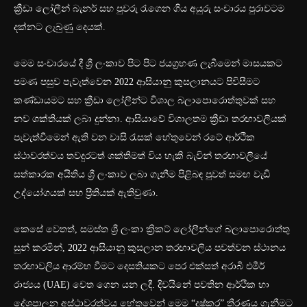
ක්‍රීඩා ලෝලීන් බැනර් සහ පුවරු රැගෙන ගිය අයුරු සංචාරය පුරාවටම
දක්නට ලැබුණු දෙයක්.
මෙම සංචාරයේ දී ශ්‍රී ලංකාව පිට පිට ජයග්‍රහණ ලැබීමෙන් මාසයකට
පමණ පසුව පැවැත්වෙන 2022 ආසියානු කුසලානයට පිවිසීමට
කණ්ඩායමට සහ ක්‍රීඩා ලෝලීන්ට විශාල බලාපොරොත්තුවක් සහ
නව ශක්තියක් ලබා දුන්නා. ආසියාවේ විශාලතම ක්‍රීඩා තරඟාවලියක්
පැවැත්වීමෙන් ඇති වන වාසි රැසක් හේතුවෙන් රටේ ආර්ථික
ස්ථාවරත්වය තවදුරටත් ශක්තිමත් විය හැකි බැවින් තරඟාවලියේ
සත්කාරක අයිතිය ශ්‍රී ලංකාව ලබා ගැනීම පිළිබඳ පුවත් සමඟ වැඩි
උද්යෝගයක් සහ ප්‍රීතියක් ඇතිවුණා.
කෙසේ වෙතත්, සමස්ත ශ්‍රී ලංකා ක්‍රිකට් ලෝලීන්ගේ බලාපොරොත්තු
සුන් කරමින්, 2022 ආසියානු කුසලාන තරඟාවලිය පවත්වන ස්ථානය
තරඟාවලිය ආරම්භ වීමට දෙසතියකට පෙර එක්සත් අරාබි එමීර්
රාජ්‍යය (UAE) වෙත ගෙන යන ලදී. දිවයිනේ පවතින ආර්ථික හා
දේශපාලන අස්ථාවරත්වය හේතුවෙන් මෙම “දුෂ්කර” තීරණය ගැනීමට