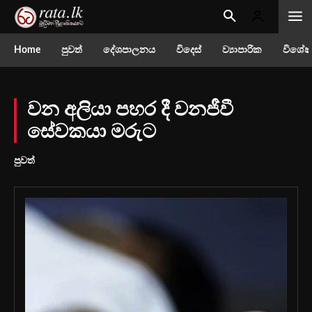
Home
පුවත්
දේශපාලනය
විදෙස්
ව්‍යාපාරික
විශේෂ
වන අලියා පහර දී වනජීවී
සේවකයා මරුට
පුවත්