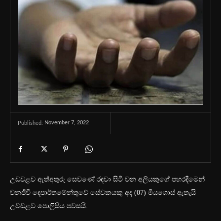
November 7, 2022
Published:
උඩවළව ඇත්අතුරු සෙවණේ රඳවා සිටි වන අලියකුගේ පහරදීමෙන්
වනජීවී දෙපාර්තමේන්තුවේ සේවකයකු අද (07) මියගොස් ඇතැයි
උවඩළව පොලිසිය පවසයි.