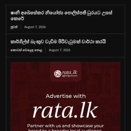
ෂානි අබේසේකර නියෝජ්‍ය පොලිස්පති ධුරයට උසස්
කෙරේ
පුවත්
August 7, 2026
කාර්ගිල්ස් බැංකුව වැඩිම පිරිවැටුමක් වාර්ථා කරයි
කොටස් වෙළෙඳ පොළ
August 7, 2026