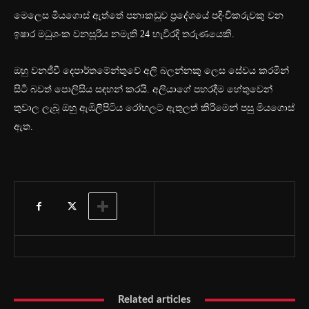
මෙලෙස මියගොස් ඇත්තේ පනාකඩුව ප්‍රදේශයේ පදිංචිකරුවකු වන
ඉෂාර මධුශංක වනසූරිය නමැති 24 හැවිරදි තරුණයෙකි.
ඔහු වනජීවී දෙපාර්තමේන්තුවේ අලි බලන්නකු ලෙස සේවය කරමින්
සිටි බවත් පොලිසිය සඳහන් කරයි. අලියාගේ පහරදීම හේතුවෙන්
තුවාල ලැබූ ඔහු ඇඹිලිපිටිය රෝහලට ඇතුලත් කිරීමෙන් පසු මියගොස්
ඇත.
Related articles