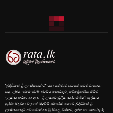
“බුද්ධිමත් ශ්‍රී ලාංකිකයන්ට” යන තේමාව යටතේ පවත්වාගෙන
යනු ලබන මෙම වෙබ් අඩවිය තොරතුරු සම්ප්‍රේෂණය කිරීම
ඉලක්ක කරගෙන ඇත. ශ්‍රී ලංකාව මූලික කරගනිමින් ලෝකය
පුරාම සිදුවන වැදගත් සිදුවීම් පමණක් නොව බුද්ධිමත් ශ්‍රී
ලාංකිකයකුට අවශ්‍යවන්නා වූ සියලු විස්තර, දත්ත හා තොරතුරු