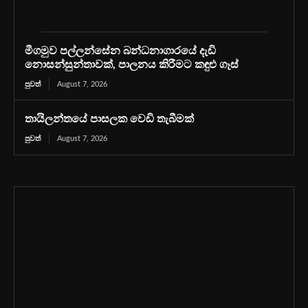
මීගමුව පල්ලන්සේන බන්ධනාගාරයේ දැඩි
නොසන්සුන්තාවක්, පාලනය කිරීමට කඳුළු ගෑස්
පුවත්
August 7, 2026
තායිලන්තයේ පාසලක වෙඩි තැබීමක්
පුවත්
August 7, 2026