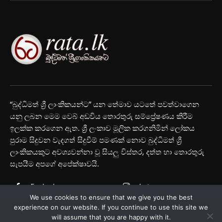
“බුද්ධිමත් ශ්‍රී ලාංකිකයන්ට” යන තේමාව යටතේ පවත්වාගෙන
යනු ලබන මෙම වෙබ් අඩවිය තොරතුරු සම්ප්‍රේෂණය කිරීම
ඉලක්ක කරගෙන ඇත. ශ්‍රී ලංකාව මූලික කරගනිමින් ලෝකය
පුරාම සිදුවන වැදගත් සිදුවීම් පමණක් නොව බුද්ධිමත් ශ්‍රී
ලාංකිකයකුට අවශ්‍යවන්නා වූ සියලු විස්තර, දත්ත හා තොරතුරු
සැපයීම අපගේ අපේක්ෂාවයි.
Facebook
Instagram
We use cookies to ensure that we give you the best
Youtube
experience on our website. If you continue to use this site we
will assume that you are happy with it.