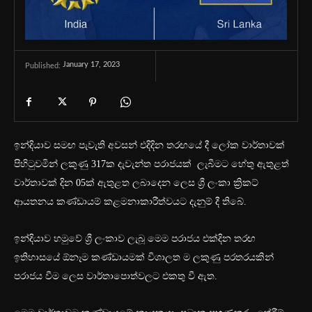
January 17, 2023
Published:
ඉන්දියාව සමඟ පැවැති අවසන් එදිදින තරඟයේ දී ලෝක වාර්තාවක්
පිහිටුවමින් ලකුණු 317ක දැවැන්ත පරාජයක් ලැබීමට හේතු ඇතුළත්
වාර්තාවක් දින 05ක් ඇතුළත ලබාදෙන ලෙස ශ්‍රී ලංකා ක්‍රිකට්
ආයතනය කණ්ඩායම් කළමනාකාරීත්වයට දැනුම් දී තිබේ.
ඉන්දියාව හමුවේ ශ්‍රී ලංකාව ලැබූ මෙම පරාජය එක්දින තරඟ
ඉතිහාසයේ ඕනෑම කණ්ඩායමක් විශාලත ම ලකුණු පරතරයකින්
පරාජය වීම ලෙස වාර්තාපොත්වලට එකතු වී ඇත.