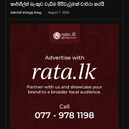
කාර්ගිල්ස් බැංකුව වැඩිම පිරිවැටුමක් වාර්ථා කරයි
කොටස් වෙළෙඳ පොළ
August 7, 2026