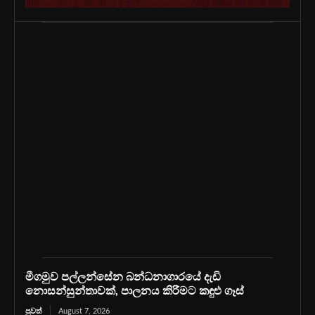
මීගමුව පල්ලන්සේන බන්ධනාගාරයේ දැඩි
නොසන්සුන්තාවක්, පාලනය කිරීමට කඳුළු ගෑස්
පුවත්
August 7, 2026