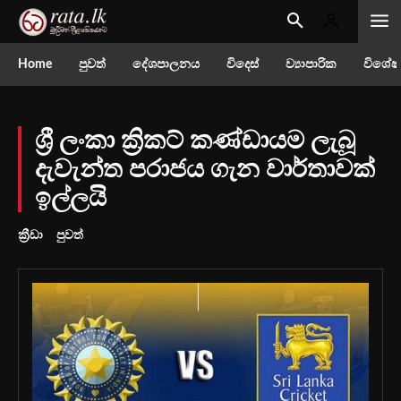
Home
පුවත්
දේශපාලනය
විදෙස්
ව්‍යාපාරික
විශේෂ
ශ්‍රී ලංකා ක්‍රිකට් කණ්ඩායම ලැබූ
දැවැන්ත පරාජය ගැන වාර්තාවක්
ඉල්ලයි
ක්‍රීඩා
පුවත්