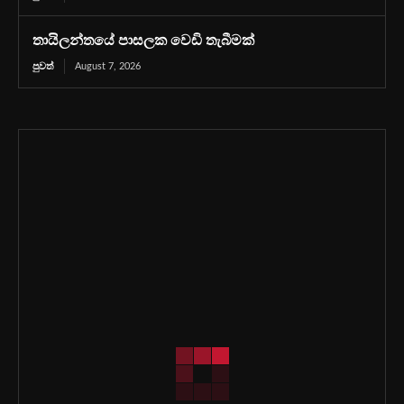
තායිලන්තයේ පාසලක වෙඩි තැබීමක්
පුවත්
August 7, 2026