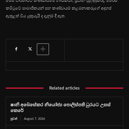
මෙම වාර්තාවට කණ්ඩායමේ නායකයා, ප්‍රධාන පුහුණුකරු, තේරීම්
කමිටුවේ සාමාජිකයන් සහ කණ්ඩායම් කළමනාකරුගේ අදහස්
ඇතුළත් විය යුතුයැයි ද දැනුම් දී ඇත.
Related articles
ෂානි අබේසේකර නියෝජ්‍ය පොලිස්පති ධුරයට උසස්
කෙරේ
පුවත්
August 7, 2026