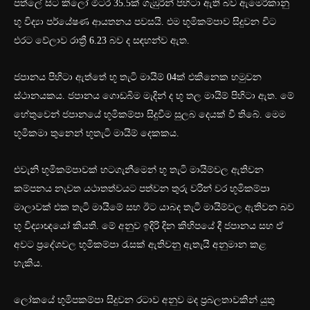
පත්ලේ සිට කිලෝ මීටර 35.5ක් ගැඹුරින් පිහිටා ඇති බව ඇමෙරිකානු
භූ විද්‍යා පර්යේෂණ ආයතනය පවසයි. එම භූමිකම්පාව සිදුවන ‍විට
එරට වේලාව රාත්‍රී 6.23 බව ද සඳහන්ව ඇත.
ජපානය පිහිටා ඇත්තේ භූ තැටි මායිම් 04ක් එකිනෙක හමුවන
ස්ථානයකය. ජපානය ගොඩබිම මැදින් ද භූ තල මායිම් පිහිටා ඇත. මේ
හේතුවෙන් ජපානයේ භූමිකම්පා සිදුවීම සුලබ දෙයක් වී තිබේ. මෙම
භූමිකමා තුනෙන් භූතැටි මායිම් දෙකකය.
එවැනි භූමිකම්පාවක් හටගැනීමෙන් භූ තැටි මායිම්වල ඇතිවන
කම්පනය නැවත යථාතත්වයට පත්වන තුරු වරින් වර භූමිකම්පා
මාලාවක් එක තැටි මායිමේ සහ ඊට යාබද තැටි මායිම්වල ඇතිවන බව
භූ විද්‍යාඥයෝ කියති. මේ අනුව ඉදිරි දින කිහිපයේ දී ජපානය සහ ඒ
අවට ප්‍රදේශවල භූමිකම්පා රැසක් ඇතිවනු ඇතැයි අනුමාන කළ
හැකිය.
ලෝකයේ භූමිපකම්පා සිදුවන රටාව අනුව මද ප්‍රබලතාවකින් යුතු