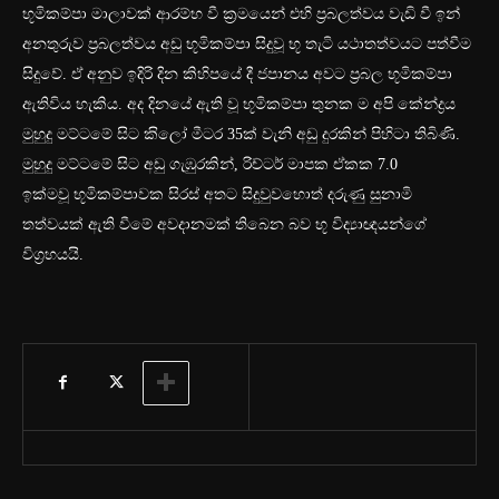
භූමිකම්පා මාලාවක් ආරම්භ වී ක්‍රමයෙන් එහි ප්‍රබලත්වය වැඩි වී ඉන්
අනතුරුව ප්‍රබලත්වය අඩු භූමිකම්පා සිදුවූ භූ තැටි යථාතත්වයට පත්වීම
සිදුවේ. ඒ අනුව ඉදිරි දින කිහිපයේ දී ජපානය අවට ප්‍රබල භූමිකම්පා
ඇතිවිය හැකිය. අද දිනයේ ඇති වූ භූමිකම්පා තුනක ම අපි කේන්ද්‍රය
මුහුදු මට්ටමේ සිට ක‍ිලෝ මීටර 35ක් වැනි අඩු දුරකින් පිහිටා තිබිණි.
මුහුදු මට්ටමේ සිට අඩු ගැඹුරකින්, රිච්ටර් මාපක ඒකක 7.0
ඉක්මවූ භූමිකම්පාවක සිරස් අතට සිදුවුවහොත් දරුණු සුනාමි
තත්වයක් ඇති වීමේ අවදානමක් තිබෙන බව භූ විද්‍යාඥයන්ගේ
විග්‍රහයයි.