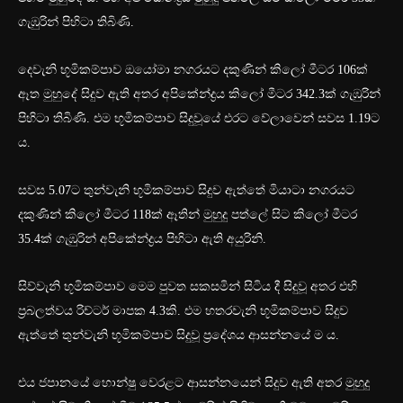
ගැඹුරින් පිහිටා තිබිණි.
දෙවැනි භූමිකම්පාව ඔයෝමා නගරයට දකුණින් කිලෝ මීටර 106ක්
ඈත මුහුදේ සිදුව ඇති අතර අපිකේන්ද්‍රය කිලෝ මීටර 342.3ක් ගැඹුරින්
පිහිටා තිබිණි. එම භූමිකම්පාව සිදුවූයේ එරට වේලාවෙන් සවස 1.19ට
ය.
සවස 5.07ට තුන්වැනි භූමිකම්පාව සිදුව ඇත්තේ මියාටා නගරයට
දකුණින් කිලෝ මීටර 118ක් ඈතින් මුහුදු පත්ලේ සිට කිලෝ මීටර
35.4ක් ගැඹුරින් අපිකේන්ද්‍රය පිහිටා ඇති අයුරිනි.
සිව්වැනි භූමිකම්පාව මෙම පුවත සකසමින් සිටිය දී සිදුවූ අතර එහි
ප්‍රබලත්වය රිච්ටර් මාපක 4.3කි. එම හතරවැනි භූමිකම්පාව සිදුව
ඇත්තේ තුන්වැනි භූමිකම්පාව සිදුවූ ප්‍රදේශය ආසන්නයේ ම ය.
එය ජපානයේ හොන්ෂු වෙරළට ආසන්නයෙන් සිදුව ඇති අතර මුහුදු