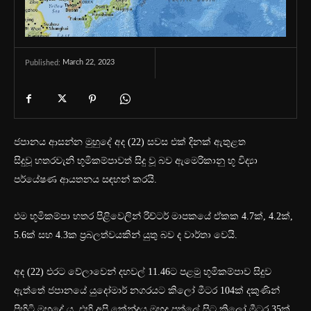
March 22, 2023
Published:
ජපානය ආසන්න මුහුදේ අද (22) සවස එක් දිනක් ඇතුළත
සිදුවූ හතරවැනි භූමිකම්පාවත් සිදු වූ බව ඇමෙරිකානු භූ විද්‍යා
පර්යේෂණ ආයතනය සඳහන් කරයි.
එම භූමිකම්පා හතර පිළිවෙලින් රිච්ටර් මාපකයේ ඒකක 4.7ක්, 4.2ක්,
5.6ක් සහ 4.3ක ප්‍රබලත්වයකින් යුතු බව ද වාර්තා වෙයි.
අද (22) එරට වේලාවෙන් දහවල් 11.46ට පළමු භූමිකම්පාව සිදුව
ඇත්තේ ජපානයේ යුදෝමාර් නගරයට කිලෝ මීටර 104ක් දකුණින්
පිහිටි මුහුදේ ය. එහි අපි කේන්ද්‍රය මුහුදු පත්ලේ සිට කිලෝ මීටර 35ක්