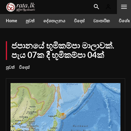
Home
පුවත්
දේශපාලනය
විදෙස්
ව්‍යාපාරික
විශේෂ
ජපානයේ භූමිකම්පා මාලාවක්.
පැය 07ක දී භූමිකම්පා 04ක්
පුවත්
විදෙස්