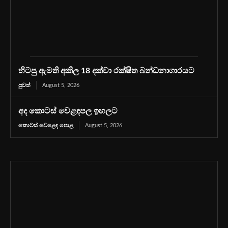
හිටපු ඇමති අකිල 18 දක්වා රක්ෂිත බන්ධනාගාරයට
පුවත්
August 5, 2026
අද කොටස් වෙළඳපල ඉහලට
කොටස් වෙළෙඳ පොළ
August 5, 2026