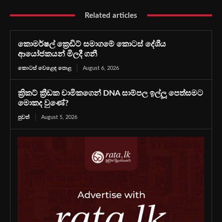
Related articles
කොමර්ෂල් ක්‍රෙඩිට් සමාගමේ කොටස් දේශීය
ආයෝජකයන් මිලදී ගනී
කොටස් වෙළෙඳ පොළ
August 6, 2026
ක්‍රිකට් ක්‍රීඩක චාමිකගෙන් DNA සාම්පල ඉල්ලූ පෙත්සමට
මොකද වුණේ?
පුවත්
August 5, 2026