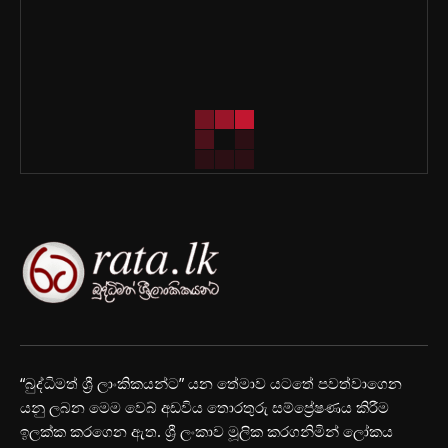
“බුද්ධිමත් ශ්‍රී ලාංකිකයන්ට” යන තේමාව යටතේ පවත්වාගෙන
යනු ලබන මෙම වෙබ් අඩවිය තොරතුරු සම්ප්‍රේෂණය කිරීම
ඉලක්ක කරගෙන ඇත. ශ්‍රී ලංකාව මූලික කරගනිමින් ලෝකය