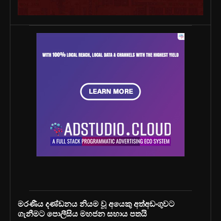
මරණීය දණ්ඩනය නියම වූ අයෙකු අත්අඩංගුවට
ගැනීමට පොලීසිය මහජන සහාය පතයි