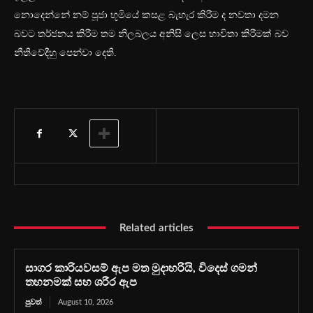
නොදෙන්නේ නම් පූජා භූමියේ කසළ බැහැර කිරීම ද නවතා දමන
බවට තර්ජනය කිරීම තම නිලබලය අනිසි ලෙස භාවිතා කිරීමක් බව
නීතිවේදීහු පෙන්වා දෙති.
Related articles
සාගර කාරියවසම් ඇප මත මුදාහරියි, විදෙස් ගමන්
තහනමක් සහ ශරීර ඇප
පුවත්
August 10, 2026