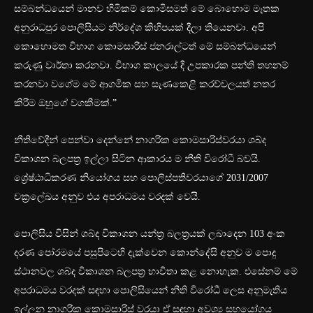
සම්බන්ධයෙන් මානව හිමිකම් කොමිසමත් මේ බොහොම මෑතක
අනුරාධපුර පොලිසියට නිර්දේශ කිහිපයක් දීලා තියෙනවා. අපි
කොහොමත විභාග කොමසාරිස් ජනරාල්ටත් මේ සම්බන්ධයෙන්
කරුණු වාර්තා කරනවා. විභාග කාලයේ දී උපකාරක පන්ති තහනම්
කරනවා වගේම මේ ආගමික සහ සැණකෙළි කරච්චලයත් නතර
කිරීම ඔහුගේ වගකීමක්.”
නීතිවේදීන් පෙන්වා දෙන්නේ නාගරික කොමසාරිස්වරයා ශබ්ද
විකාශන බලපත්‍ර ඉල්ලා සිටින ආකාරය ම නීති විරෝධී බවයි.
ශ්‍රේෂ්ඨාධිකරණ නියෝගය සහ පොලිස්පතිවරයාගේ 2031/2007
චක්‍රලේඛය අනුව එය අපරාධමය වරදක් වෙයි.
පොලිසිය විසින් ශබ්ද විකාශන යන්ත්‍ර බලත්‍රයක් ලබාදෙන 103 අංක
දරණ පෝරමයේ පසුපිටෙහි දැක්වෙන කොන්දේසි අනුව ම පොදු
ස්ථානවල ශබ්ද විකාශන බලපත්‍ර භාවිතා කළ නොහැක. එසේනම් මේ
අපරාධමය වරදක් සඳහා පොලිසියෙන් නීති විරෝධී ලෙස අනුමැතිය
ඉල්ලන නාගරික කොමසාරිස් වරයා ඒ සඳහා අවශ්‍ය සහයෝගය