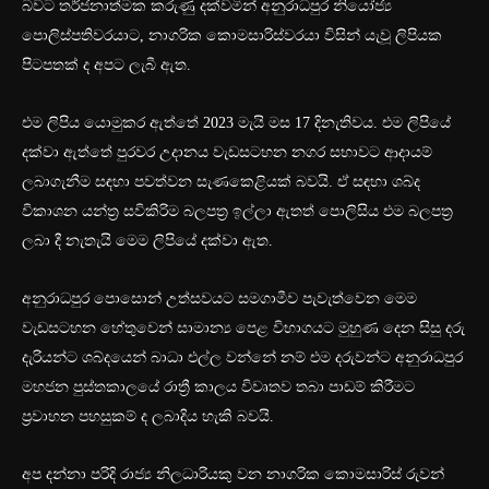
බවට තර්ජනාත්මක කරුණු දක්වමින් අනුරාධපුර නියෝජ්‍ය
පොලිස්පතිවරයාට, නාගරික කොමසාරිස්වරයා විසින් යැවූ ලිපියක
පිටපතක් ද අපට ලැබී ඇත.
එම ලිපිය යොමුකර ඇත්තේ 2023 මැයි මස 17 දිනැතිවය. එම ලිපියේ
දක්වා ඇත්තේ පුරවර උදානය වැඩසටහන නගර සභාවට ආදායම්
ලබාගැනීම සඳහා පවත්වන සැණකෙළියක් බවයි. ඒ සඳහා ශබ්ද
විකාශන යන්ත්‍ර සවිකිරිම බලපත්‍ර ඉල්ලා ඇතත් පොලිසිය එම බලපත්‍ර
ලබා දී නැතැයි මෙම ලිපියේ දක්වා ඇත.
අනුරාධපුර පොසොන් උත්සවයට සමගාමීව පැවැත්වෙන මෙම
වැඩසටහන හේතුවෙන් සාමාන්‍ය පෙළ විභාගයට මුහුණ දෙන සිසු දරු
දැරියන්ට ශබ්දයෙන් බාධා එල්ල වන්නේ නම් එම දරුවන්ට අනුරාධපුර
මහජන පුස්තකාලයේ රාත්‍රී කාලය විවෘතව තබා පාඩම් කිරීමට
ප්‍රවාහන පහසුකම් ද ලබාදිය හැකි බවයි.
අප දන්නා පරිදි රාජ්‍ය නිලධාරියකු වන නාගරික කොමසාරිස් රුවන්