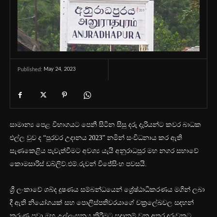
May 24, 2023
Published:
සාමාන්‍ය පෙළ විභාගයට පෙනී සිටින සිසු දරු දැරියන්ට කවර බාධක
එල්ල වුව ද “පුරවර උදානය 2023” නමින් සංවිධනාය කර ඇති
සැණකෙළිය පැවැත්වීමට අවශ්‍ය යැයි අනුරාධපුර මහ නගර සභාවේ
කොමසාරිස් ඩබ්ලිව්.එම්.රුවන් විජේසිංහ පවසයි.
ශ්‍රී ලංකාවේ ශබ්ද දූෂණය සම්බන්ධයෙන් ශ්‍රේෂ්ඨාධිකරණය මගින් ලබා
දී ඇති නියෝගයක් සහ පොලිස්පතිවරයාගේ චක්‍රලේඛවල සඳහන්
කරුණු පවා ඔහු උල්ලංඝනය කිරීමට සූදානම් වන අතර දරුවකුට