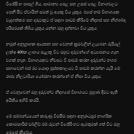
විජේසිංහ පාසල් ගිය, සාමාන්‍ය පෙළ සහ උසස් පෙළ විභාගවලට
පෙනී සිට ඒවායින් සමත් වූ අයකු විය යුතුය. එසේ නම් විභාගයක
වැදගත්කම සහ දරුවකුට ඒ සඳහා පාඩම් කිරීමේ නිදහස් සහ නිශ්ශබ්ද
පරිසරයක් තිබිය යුතුය යන්න ඔහු දන්නවා විය යුතුය.
නමුත් අනුග්‍රාහක ආයතන සහ වෙනත් ක්‍රමවලින් ලැබෙන රුපියල්
ලක්ෂ 400ක ලාභය සැළකූ විට ඔහුට දරුවන්ගේ අධ්‍යාපනය ගැන
වගක් නැත. විභාගයකට නිවසට වී පාඩම් කරන දරුවන්ට නගර
සභාවෙන් බස් රථ යොදා පුස්තකාලයට වී පාඩම් කරන්න යැයි මේ
රාජ්‍ය නිලධාරිය‍ා යෝජනා කරන්නේ ඒ නිසා විය යුතුය.
ඒ වෙනුවෙන් ඔහු දරුවන්ට නිදහසේ විභාගයට මුහුණ දීමට ඇති
අයිතිය අහිමි කරයි.
මේ සම්බන්ධයෙන් කරුණු විමසීම සඳහා අනුරාධපුර නාගරික
කොමසාරිස් ඩබ්ලිව්.එම්.රුවන් වීජේසිංහට ඇමතුමක් ගත් විට ඔහු
මෙසේ කීවේය.