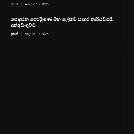
පුවත්
August 10, 2026
පොදුජන පෙරමුණේ මහ ලේකම් සාගර කාරියවසම්
අත්අඩංගුවට
පුවත්
August 10, 2026