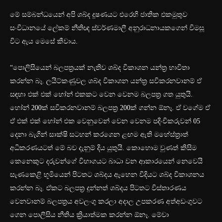
මේ සම්බන්ධයෙන් අපි ශබ්ද දූෂණයට එරෙහි ජාතික එකමුතුව
සංවිධානයේ ලේකම් නීතිඥ ස්වර්ණමාලී අනුරාධනායකගෙන් විමසූ
විට ඇය මෙසේ කීවාය.
“පොලිසියෙන් බලපත්‍රයක් නැතිව ශබ්ද විකාශන යන්ත්‍ර භාවිතා
කරන්න බෑ. ලයිට්කණුවල ශබ්ද විකාශන යන්ත්‍ර සවිකරනවානම් ඒ
සඳහා එක් එක් හෝන් එකකට වෙන වෙනම බලපත්‍ර ගත යුතුයි.
හෝන් 200ක් සවිකරනවානම් බලපත්‍ර ‍200ක් ගන්න ඕනෑ. ඒ වගේම ඒ
ඒ එක් එක් හෝන් එක වෙනුවෙන් වෙන වෙනම පදිංචිකරුවන් 05
දෙනා බැගින් සාක්ෂි සටහන් කරගෙන ළඟම ඇති මහේස්ත්‍රාත්
අධිකරණයටත් මේ බව දැනුම් දිය යුතුයි. කොහොම වුණත් කිසිම
කෙනෙකුට දරුවන්ගේ විභාගයට බාධා වන ආකාරයෙන් නෙවෙයි
සැණකෙළි භූමියෙන් පිටතට ශබ්දය ඇහෙන විදියට ශබ්ද විකාශනය
කරන්න බෑ. ඒකට බලපත්‍ර දුන්නත් ශබ්දය පිටතට විස්තාරණය
වෙනවානම් බලපත්‍රය අවලංගු කරලා අදාල උපකරණ අත්අඩංගුවට
ගෙන පොලිසිය නීතිය ක්‍රියාත්මක කරන්න ඕනෑ. මේවා