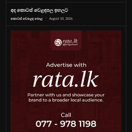
අද කොටස් වෙළඳපල ඉහලට
කොටස් වෙළෙඳ පොළ
August 10, 2026