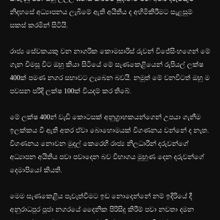
නිදහසේ අධ්‍යාපනය ලැබීමේ ඇති අයිතිය ද අහිමිකිරීමට සැළසුම්
සකස් කරමින් සිටියි.
රාජ්‍ය සේවකයකු වන නාගරික කොමසාරිස් රුවන් විජේසිංහගෙන් මේ
ගැන විමසූ විට ඔහු කියා සිටියේ මේ සැණකෙළියෙන් රුපියල් ලක්ෂ
400ක් පමණ නගර සභාවට ලැබෙන බවයි. නමුත් මේ වනවිටත් ඔහු ම
පවසන පරිදි ලක්ෂ 100ක් වියදම් කර තිබේ.
මේ ලක්ෂ 400න් වැඩි කොටසක් අනුග්‍රාහකයන්ගෙන් උපයා ගැනීම
ඉලක්කය වී ඇති අතර ඒවා බොහොමයක් විගණනය වන්නේ ද නැත.
විගණනය නොවන මුදල් කෙරෙහි රාජ්‍ය නිලධාරීන් දරුවන්ගේ
අධ්‍යාපන අයිතිය පවා පවාදෙන බව විභාගය මුහුණ දෙන දරුවන්ගේ
දෙමාපියෝ කියති.
මෙම සැණකෙළිය පැවැත්වීමට ඉඩ නොදෙන්නේ නම් ඉදිරියේ දී
අනුරාධපුර පූජා නගරයේ දෛනික පිරිසිදු කිරීම් පවා නවතා දමන