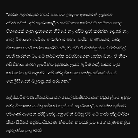
“මේක අනුරාධපුර නගර සභාවට ඉහළම ආදායමක් ලැබෙන
අවස්ථාවක්. අපි සැණකෙළිය සංවිධානය කරනවිට සාමන්‍ය පෙළ
විභාගයක් ගැන දැනගෙන හිටියේ නෑ. අපිට දැන් කරන්න දෙයක් නෑ.
ශබ්ද විකාශන භාවිතා කරන්න ම ඕනා. සංගීත කණ්ඩායම්, ශබ්ද
විකාශන හයර් කරන කණ්ඩායම්, බෑන්ඩ් ඒ මිනිස්සුන්ගේ රස්සාවල්
නැති කරන්න බෑ. මේ කර්මාන්ත පවත්වාගෙන යන්න ඕනෑ. ඒ නිසා
අපි විභාග කරන ළමයින්ට පුස්තකාලයට ඇවිත් රාත්‍රී පාඩම් වැඩ
කරගන්න ඉඩ දෙනවා. අපි ශබ්ද විකාශන යන්ත්‍ර සවිකරන්නේ
පොලිසියෙන් බලපත්‍රයක් අරගෙන.”
ශ්‍රේෂ්ඨාධිකරණ නියෝගය සහ පොලිස්පතිවරයාගේ චක්‍රලේඛය අනුව
ශබ්ද විකාශන යන්ත්‍ර සවිකර හැක්කේ සැණකෙළිය පවතින භූමියට
පමණක් ඇසෙන පරිදි නේද යනුවෙන් විමසූ විට මේ රාජ්‍ය නිලධාරියා
කියා සිටියේ ශ්‍රේෂ්ඨාධිකරණ නියෝග කවරක් වුව ද මේ සැණකෙළිය
පැවැත්විය යුතු බවයි.