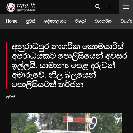
Home
පුවත්
දේශපාලනය
විදෙස්
ව්‍යාපාරික
විශේෂ
අනුරාධපුර නාගරික කොමසාරිස්
අපරාධයකට පොලිසියෙන් අවසර
ඉල්ලයි. සාමාන්‍ය පෙළ දරුවන්
අමාරුවේ. නිල බලයෙන්
පොලිසියටත් තර්ජන
පුවත්