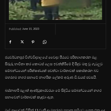
June 15, 2023
Published:
ජයවර්ධනපුර විශ්වවිද්‍යාලයේ වෛද්‍ය පීඨයට පරිත්‍යාගකරන මළ
සිරුරු භාවිතා කර කොටස් ලෙස ඉවත්කිරීමේ දී සිදුව මතු වූ ගැටලුව
සම්බන්ධයෙන් පරීක්ෂණයක් පවත්වා වාර්තාවක් සකස්කරන බව
මහරගම නගර සභාවේ නාගරික ලේකම් අරුණ ඩී.ඩයස් පවසයි.
බස්නාහරි පළාත් ආණ්ඩුකාරවරයා මේ සිද්ධිය සම්බන්ධයෙන් නගර
සභාවෙන් වාර්තාවක් කැඳවා ඇත.
මල් ශාලාවක් විසින් ‍13 වැනි දා මහරගම සුසාන භූමියට ගෙන එන ලද