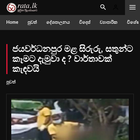
Home
පුවත්
දේශපාලනය
විදෙස්
ව්‍යාපාරික
විශේෂ
ජයවර්ධනපුර මළ සිරුරු, සතුන්ට
කෑමට දැමුවා ද ? වාර්තාවක්
කැඳවයි
පුවත්