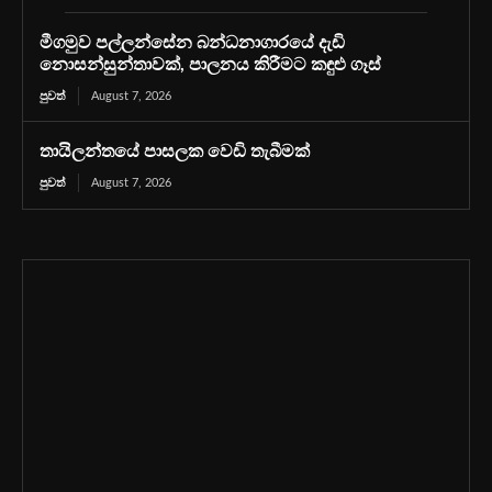
මීගමුව පල්ලන්සේන බන්ධනාගාරයේ දැඩි
නොසන්සුන්තාවක්, පාලනය කිරීමට කඳුළු ගෑස්
පුවත්
August 7, 2026
තායිලන්තයේ පාසලක වෙඩි තැබීමක්
පුවත්
August 7, 2026