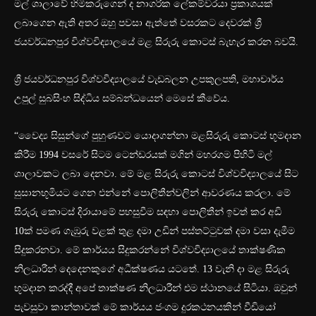
මල් ශාලාවේ හිමිකරුගෙන් ද නාගරික ලේකම්වරයා ප්‍රකාශයක්
ලබාගෙන ඇති අතර ඔහු පවසා ඇත්තේ වසරකට දෙවරක් ශ්‍රී
ජයවර්ධනපුර විශ්වවිද්‍යාලයේ මළ සිරුරු කොටස් බැහැර කරන බවයි.
ශ්‍රී ජයවර්ධනපුර විශ්වවිද්‍යාලයේ වැඩබලන උපකුලපති, මහාචාර්ය
උපුල් සුබසිංහ සිද්ධිය සම්බන්ධයෙන් මෙසේ කීවේය.
“වෛද්‍ය සිසුන්ගේ පුහුණවට යොදාගන්නා මළසිරුරු කොටස් භූමදාන
කිරීම 1994 වසරේ සිටම ටෙන්ඩරයක් මගින් මහරගම පිහිටි මල්
ශාලාවකට ලබා දෙනවා. මේ මළ සිරුරු කොටස් විශ්වවිද්‍යාලයේ සිට
සුසානභූමියට ගෙන එන්නේ පොලිතීන්වලින් ආවරණය කරලා. මේ
‍සිරුරු කොටස් දිරායාමේ පහසුවීම සඳහා පොලිතීන් ඉවත් කර අඩි
10ක් පමණ ගැඹුරු වළක් තුළ දමා උඩින් පස්තට්ටුවක් දමා වසා දැමීම
සිදුකරනවා. මේ කාර්යය සිදුකරන්නේ විශ්වවිද්‍යාලයේ තාක්ෂණික
නිලධාරීන් දෙදෙනකුගේ අධීක්ෂණය යටතේ. 13 වැනි දා මළ සිරුරු
භූමදාන කරද්දී අපේ තාක්ෂණ නිලධාරීන් එම ස්ථානයේ සිටියා. ඔවුන්
පැවසුවා කාන්තාවක් මේ කාර්යය ජංගම දුරකථනයකින් වීඩියෝ