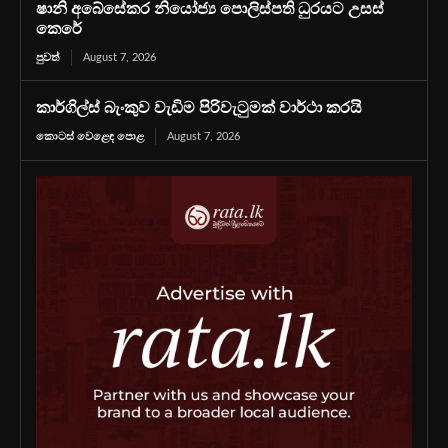
ෂානි අබේසේකර නියෝජ්‍ය පොලිස්පති ධුරයට උසස්
කෙරේ
පුවත්
August 7, 2026
කාර්ගිල්ස් බැංකුව වැඩිම පිරිවැටුමක් වාර්ථා කරයි
කොටස් වෙළෙඳ පොළ
August 7, 2026