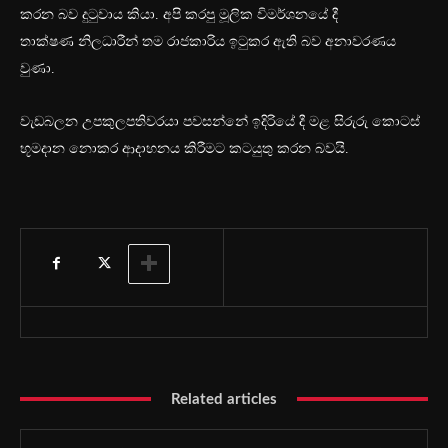
කරන බව දුටුවාය කියා. අපි කරපු මූලික විමර්ශනයේ දී
තාක්ෂණ නිලධාරීන් තම රාජකාරිය ඉටුකර ඇති බව අනාවරණය
වුණා.
වැඩබලන උපකුලපතිවරයා පවසන්නේ ඉදිරියේ දී මළ සිරුරු කොටස්
භූමදාන නොකර ආදාහනය කිරීමට කටයුතු කරන බවයි.
Related articles