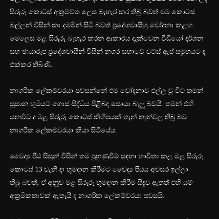
සිරුරු කොටස් අක්‍රමවත් ලෙස බැහැර කර තිබූ බවත් එම කොටස්
බල්ලන් විසින් කා දමමින් සිටි බවත් ප්‍රදේශවාසීහු චෝදනා කළහ.
මෙලෙස මළ සිරුරු බැහැර කරන ආකාරය දැක්වෙන වීඩියෝ දර්ශන
සහ ඡායාරූප ප්‍රදේශවාසීන් විසින් නගර සභාවේ වට්ස් ඇප් සමූහයට ද
එක්කර තිබිණි.
නාගරික ලේකම්වරයා පවසන්නේ එම චෝදනාව එල්ල වූ විට තමන්
සුසාන භූමියට ගොස් සිද්ධිය පිළිබඳ සොයා බැලූ බවයි. තමන් එහි
යනවිට ද මළ සිරුරු කොටස් කිහිපයක් තැන් තැන්වල තිබූ බව
නාගරික ලේකම්වරයා කියා සිටියේය.
වෛද්‍ය පීඨ සිසුන් විසින් තම පුහුණුවීම් සඳහා භාවිතා කළ මළ සිරුරු
කොටස් 13 වැනි දා භූමදාන කිරීමට වෛද්‍ය පීඨය අවසර ඉල්ලා
තිබූ බවත්, ඒ අනුව මළ සිරුරු භූමදාන කිරීම සිදුව ඇතත් එහි යම්
අක්‍රමිකතාවක් ඇතැයි ද නාගරික ලේකම්වරයා පවසයි.