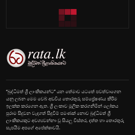
“බුද්ධිමත් ශ්‍රී ලාංකිකයන්ට” යන තේමාව යටතේ පවත්වාගෙන
යනු ලබන මෙම වෙබ් අඩවිය තොරතුරු සම්ප්‍රේෂණය කිරීම
ඉලක්ක කරගෙන ඇත. ශ්‍රී ලංකාව මූලික කරගනිමින් ලෝකය
පුරාම සිදුවන වැදගත් සිදුවීම් පමණක් නොව බුද්ධිමත් ශ්‍රී
ලාංකිකයකුට අවශ්‍යවන්නා වූ සියලු විස්තර, දත්ත හා තොරතුරු
සැපයීම අපගේ අපේක්ෂාවයි.