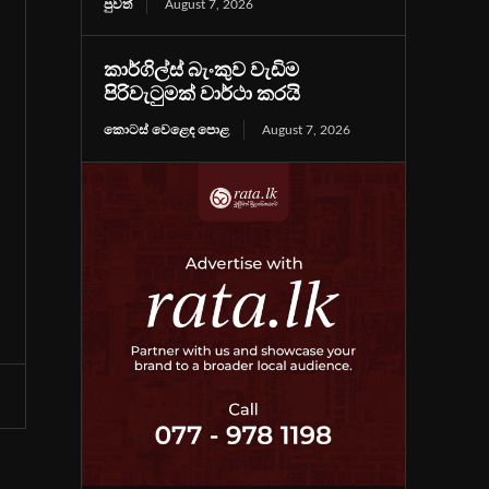
පුවත්
August 7, 2026
කාර්ගිල්ස් බැංකුව වැඩිම
පිරිවැටුමක් වාර්ථා කරයි
කොටස් වෙළෙඳ පොළ
August 7, 2026