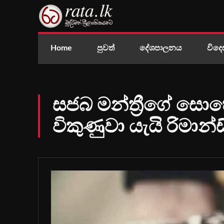
Home
පුවත්
දේශපාලනය
විදෙ
සජබ මන්ත්‍රීගේ සො
විකුණුවා යැයි රිමාන්ඩ