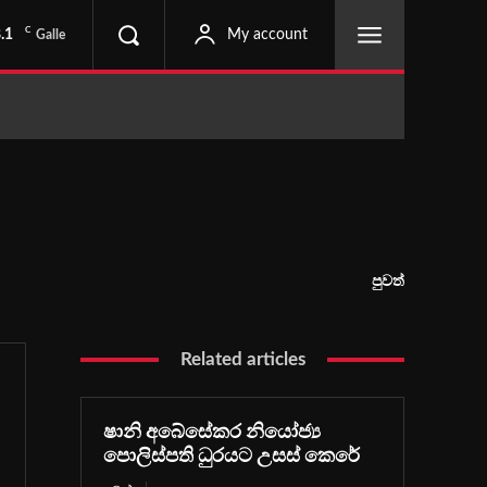
C
.1
My account
Galle
පුවත්
Related articles
ෂානි අබේසේකර නියෝජ්‍ය
පොලිස්පති ධුරයට උසස් කෙරේ