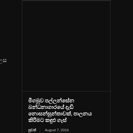
ලෙස
මීගමුව පල්ලන්සේන
බන්ධනාගාරයේ දැඩි
නොසන්සුන්තාවක්, පාලනය
කිරීමට කඳුළු ගෑස්
පුවත්
August 7, 2026