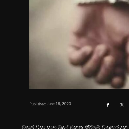
June 18, 2023
Published:
ව්‍යාජ වීසා සාදා මුදල් එකතු කිරීමේ ව්‍යාප