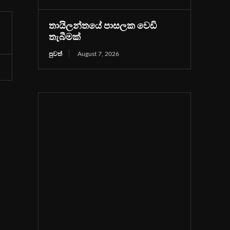
තායිලන්තයේ පාසලක වෙඩි
තැබීමක්
පුවත්
August 7, 2026