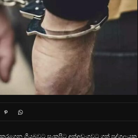
ාරයක් කරගෙන ගියබවට සැකපිට අත්අඩංගුවට ගත් පුද්ගලයකු