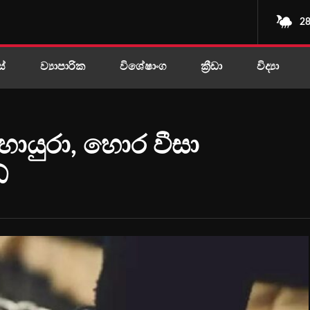
28
ස්
ව්‍යාපාරික
විශේෂාංග
ක්‍රීඩා
විද්‍යා
හොයුරා, හොර වීසා
්