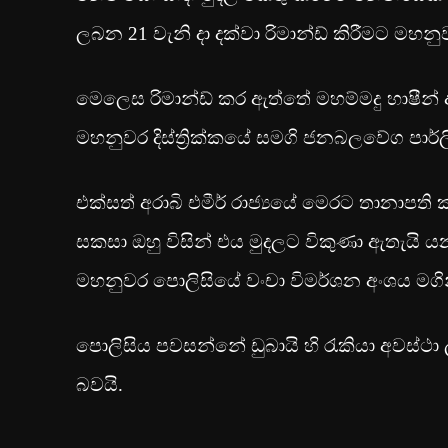
ලබන 21 වැනි දා දක්වා රිමාන්ඩ් කිරීමට මහන
මෙලෙස රිමාන්ඩ් කර ඇත්තේ මහම්මදු හාෂීන් අලී
මහනුවර දිස්ත්‍රික්කයේ සමගි ජනබලවේග පාර්ල
එක්සත් අරාබි එමීර් රාජ්‍යයේ මෙරට තානාපති 
සකසා ඔහු විසින් එය මුදලට විකුණා ඇතැයි 
මහනුවර පොලිසියේ වංචා විමර්ශන අංශය මගින
පොලිසිය පවසන්නේ ඩුබායි හි රැකියා අවස්
බවයි.