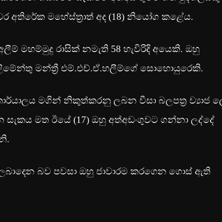
ුවර අතිරේක මහේස්ත්‍රාත් අද (18) නියෝග කළේය.
ම් මහම්මුදු රාසික් නමැති 58 හැවිරිදි අයෙකි. ඔහු
ිමේන්තු මන්ත්‍රී එම්.එච්.ඒ.හලීම්ගේ සොහොයුරෙකි.
කාර්යාලය මගින් නිකුත්කරනු ලබන වීසා බලපත්‍ර ව්‍යාජ 
යන සැකය මත ඊයේ (17) ඔහු අත්අඩංගුවට ගන්නා ලද්දේ
ි.
ථා ලබාදෙන බව පවසා ඔහු ජාවාරම කරගෙන ගොස් ඇති