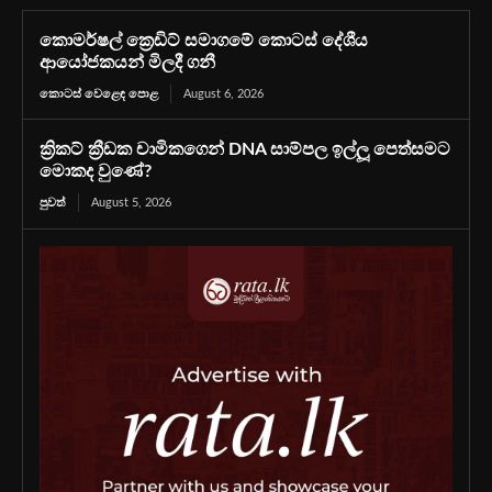
කොමර්ෂල් ක්‍රෙඩිට් සමාගමේ කොටස් දේශීය
ආයෝජකයන් මිලදී ගනී
කොටස් වෙළෙඳ පොළ
August 6, 2026
ක්‍රිකට් ක්‍රීඩක චාමිකගෙන් DNA සාම්පල ඉල්ලූ පෙත්සමට
මොකද වුණේ?
පුවත්
August 5, 2026