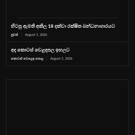
හිටපු ඇමති අකිල 18 දක්වා රක්ෂිත බන්ධනාගාරයට
පුවත්
August 5, 2026
අද කොටස් වෙළඳපල ඉහලට
කොටස් වෙළෙඳ පොළ
August 5, 2026