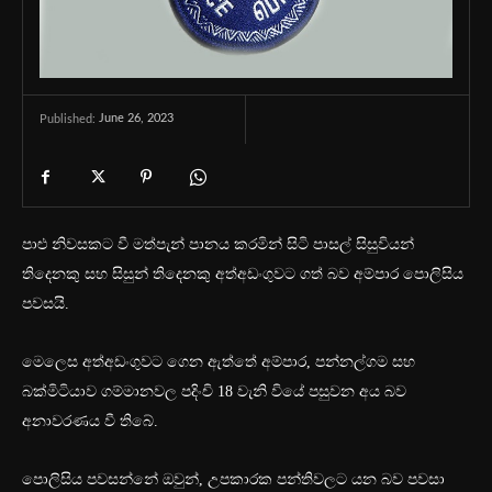
June 26, 2023
Published:
පාළු නිවසකට වී මත්පැන් පානය කරමින් සිටි පාසල් සිසුවියන්
තිදෙනකු සහ සිසුන් තිදෙනකු අත්අඩංගුවට ගත් බව අම්පාර පොලිසිය
පවසයි.
මෙලෙස අත්අඩංගුවට ගෙන ඇත්තේ අම්පාර, පන්නල්ගම සහ
බක්මිටියාව ගම්මානවල පදිංචි 18 වැනි වියේ පසුවන අය බව
අනාවරණය වී තිබේ.
පොලිසිය පවසන්නේ ඔවුන්, උපකාරක පන්තිවලට යන බව පවසා