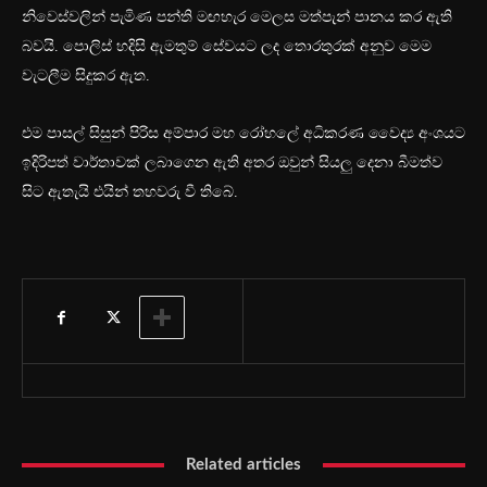
නිවෙස්වලින් පැමිණ පන්ති මඟහැර මෙලස මත්පැන් පානය කර ඇති
බවයි. පොලිස් හදිසි ඇමතුම් සේවයට ලද තොරතුරක් අනුව මෙම
වැටලීම සිදුකර ඇත.
එම පාසල් සිසුන් පිරිස අම්පාර මහ රෝහලේ අධිකරණ වෛද්‍ය අංශයට
ඉදිරිපත් වාර්තාවක් ලබාගෙන ඇති අතර ඔවුන් සියලු දෙනා බීමත්ව
සිට ඇතැයි එයින් තහවරු වී තිබේ.
Related articles