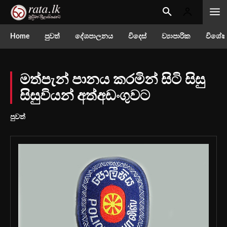
Home
පුවත්
දේශපාලනය
විදෙස්
ව්‍යාපාරික
විශේෂ
මත්පැන් පානය කරමින් සිටි සිසු
සිසුවියන් අත්අඩංගුවට
පුවත්