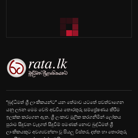
“බුද්ධිමත් ශ්‍රී ලාංකිකයන්ට” යන තේමාව යටතේ පවත්වාගෙන
යනු ලබන මෙම වෙබ් අඩවිය තොරතුරු සම්ප්‍රේෂණය කිරීම
ඉලක්ක කරගෙන ඇත. ශ්‍රී ලංකාව මූලික කරගනිමින් ලෝකය
පුරාම සිදුවන වැදගත් සිදුවීම් පමණක් නොව බුද්ධිමත් ශ්‍රී
ලාංකිකයකුට අවශ්‍යවන්නා වූ සියලු විස්තර, දත්ත හා තොරතුරු