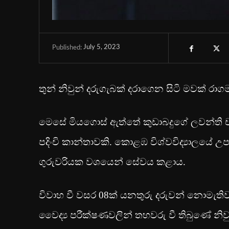
July 5, 2023
Published:
තුන් නිවුන් දරුගැබක් දරාගෙන සිටි මවක් රා
මෙසේ මියගොස් ඇත්තේ කුඩාබදුගේ ලවන්ති චත
පදිංචි කාන්තාවකි. කොළඹ විශ්වවිද්‍යාලයේ 
ගුරුවරියක වශයෙන් සේවය කළාය.
විවාහ වී වසර 08ක් යනතුරු දරුවන් නොමැතිව
වෛද්‍ය පරීක්ෂණවලින් තහවරු වී තිබුණේ නිවු