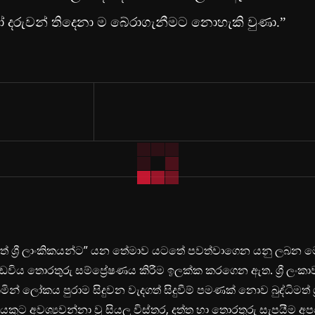
දරුවන් තිදෙනා ම බේරාගැනීමට නොහැකි වුණා.”
ිමත් ශ්‍රී ලාංකිකයන්ට” යන තේමාව යටතේ පවත්වාගෙන යනු ලබන 
ඩවිය තොරතුරු සම්ප්‍රේෂණය කිරීම ඉලක්ක කරගෙන ඇත. ශ්‍රී ලංකා
ින් ලෝකය පුරාම සිදුවන වැදගත් සිදුවීම් පමණක් නොව බුද්ධිමත් ශ්‍
යකුට අවශ්‍යවන්නා වූ සියලු විස්තර, දත්ත හා තොරතුරු සැපයීම අ