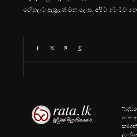
රෝහලට ඇතුළත් වන ලෙස. අපිට මේ මව හෝ 
“බුද්ධ
වෙබ් අ
කරගනිම
ලාංකික