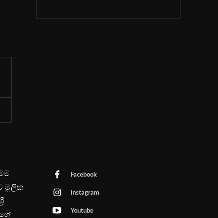
මෙම
Facebook
ව මූලික
Instagram
රී
Youtube
පගේ