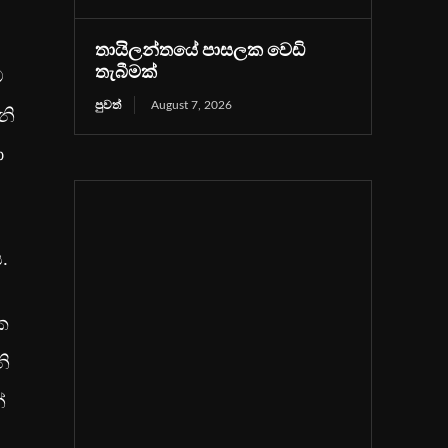
තායිලන්තයේ පාසලක වෙඩි
තැබීමක්
ට
පුවත්
August 7, 2026
නි
ා
.
ක
නි
ේ