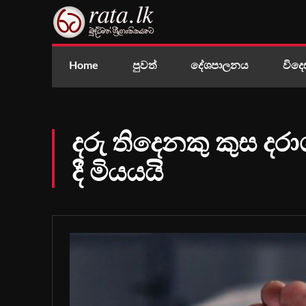
Home
පුවත්
දේශපාලනය
විදෙ
දරු තිදෙනකු කුස ද
දී මියයයි