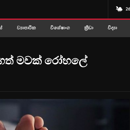
26
ස්
ව්‍යාපාරික
විශේෂාංග
ක්‍රීඩා
විද්‍යා
රාගත් මවක් රෝහලේ