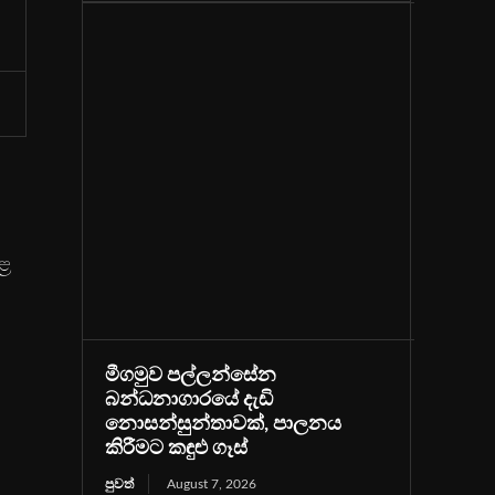
ොළ
මීගමුව පල්ලන්සේන
බන්ධනාගාරයේ දැඩි
නොසන්සුන්තාවක්, පාලනය
කිරීමට කඳුළු ගෑස්
පුවත්
August 7, 2026