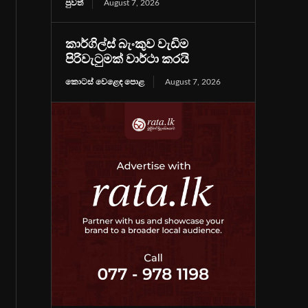
පුවත්
August 7, 2026
කාර්ගිල්ස් බැංකුව වැඩිම
පිරිවැටුමක් වාර්ථා කරයි
කොටස් වෙළෙඳ පොළ
August 7, 2026