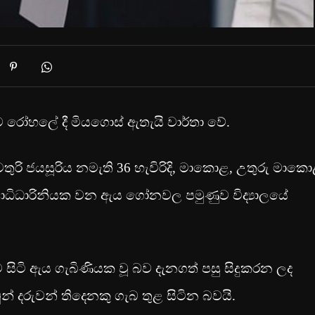
ගම රෝහලේ දී මියගොස් ඇතැයි වාර්තා වේ.
ුරි ජයසූරිය නමැති 36 හැවිරිදි, මාකොළ, උතුරු මාක
උපාධිධාරිනියක වන ඇය ගෝනවල පමුණුව විද්‍යාලයේ
 සිටි ඇය ගැබිණියක වූ බව දැනගත් පසු සිදුකරන ලද
න් දරුවන් තිදෙනකු ගැබ තුළ සිටින බවයි.