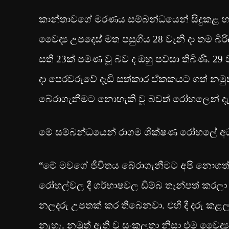
කාන්තාවගේ මරණය සම්බන්ධයෙන් සිදුකළ හද
වෛද්‍ය උපදෙස් මත පසුගිය 28 වැනි දා තම 
සති 23ක් පමණ වූ බව ද ඔහු පවසා තිබිණි. 29 ව
දා පෙරවරුවේ දැඩි සත්කාර ඒකකයට ගත් නමුත් 
බේරාගැනීමට නොහැකි වූ බවත් රෝහලෙන් දැනු
මේ සම්බන්ධයෙන් රාගම ශික්ෂණ රෝහලේ අධ්‍
“මේ මවගේ ජීවිතය බේරාගැනීමට අපි නොගත් 
රෝහල්වල දී ගර්භාෂවල ඩිම්බ තැන්පත් කරලා 
නලදරු උපතක් කර තිබෙනවා. එහි දී දරු ක
නැහැ. නමුත් ඇති වූ සංකූලතා නිසා එම වෛද්