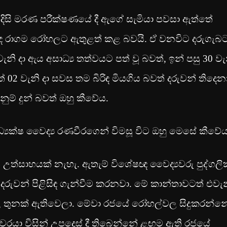
ිසි මරණ පරීක්ෂණයේ දී ඇගේ සැමියා පවසා ඇත්තේ
බිරිඳ රාගම රෝහලට ඇතුළත් කළ බවයි. ඒ වනවිට දරුගැබ
ැනි දා ඇය අසාධ්‍ය තත්වයට පත් වූ බවත්, ඉන් පසු 30 වැ
02 වැනි දා සවස ‍තම බිරිඳ මියගිය බවත් දරුවන් තිදෙන
ම් දුන් බවත් ඔහු කීවේය.
යක්ෂ වෛද්‍ය රණවීරගෙන් විමසූ විට ඔහු මෙසේ කීවේය
උත්සාහයක් නැහැ. ඇතැම් විශේෂඥ වෛද්‍යවරු පුද්ගලි
දරුවන් පිළිසිඳ ගැන්වීම කරනවා. මේ කාන්තාවටත් එවැ
ළල තුනක් ඇතිවෙලා. මේවා රජයේ රෝහල්වල සිදුකරන්න
‍යවරයා විසින් උපදෙස් දී තිබෙන්නේ ළඟම ඇති රජයේ