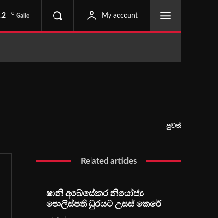
C
.2
My account
Galle
පුවත්
Related articles
ෂානි අබේසේකර නියෝජ්‍ය
පොලිස්පති ධුරයට උසස් කෙරේ