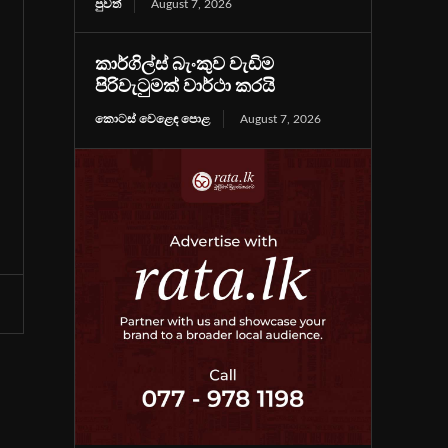
පුවත්
August 7, 2026
කාර්ගිල්ස් බැංකුව වැඩිම
පිරිවැටුමක් වාර්ථා කරයි
කොටස් වෙළෙඳ පොළ
August 7, 2026