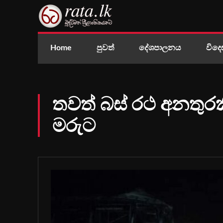
Home
පුවත්
දේශපාලනය
විදෙ
තවත් බස් රථ අනතුර
මරුට