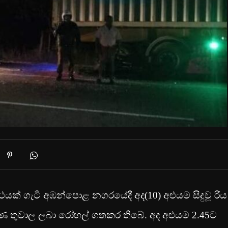
ක් ගැටී අඹන්පොළ නගරයේදී අද(10) අළුයම සිදුවූ රිය
ණ තුවාල ලබා රෝහල් ගතකර තිබේ. අද අළුයම 2.45ට