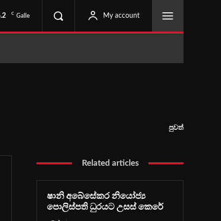
C
.2
My account
Galle
පුවත්
Related articles
ෂානි අබේසේකර නියෝජ්‍ය
පොලිස්පති ධුරයට උසස් කෙරේ