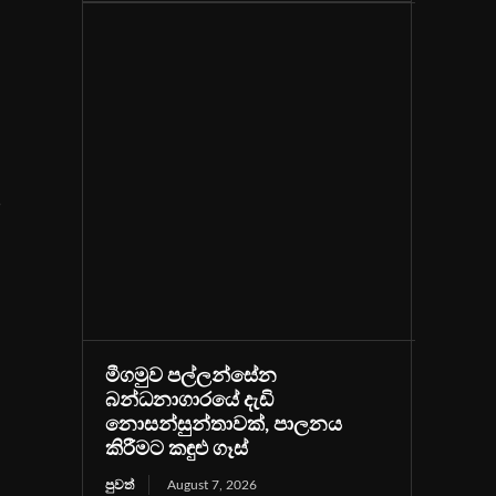
්
මීගමුව පල්ලන්සේන
බන්ධනාගාරයේ දැඩි
නොසන්සුන්තාවක්, පාලනය
කිරීමට කඳුළු ගෑස්
පුවත්
August 7, 2026