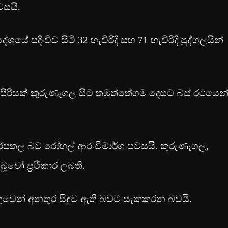
සයි.
ේ පදිංචිව සිටි 32 හැවිරිදි සහ 71 හැවිරිදි පුද්ගලයින්
පිරිසක් කුරුණෑගල සිට තඹුත්තේගම දෙසට බස් රථයෙන
රපතල බව රෝහල් ආරංචිමාර්ග පවසයි. කුරුණෑගල,
වෝ ප්‍රථිකාර ලබති.
තුවෙන් අනතුර සිදුව ඇති බවට සැකකරන බවයි.