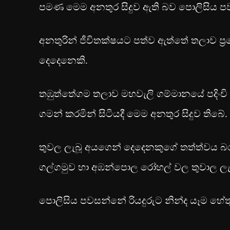
පමණ මෙම අනතුර සිදුව ඇති බව පොලිසිය පව
අනතුරින් ජීවිතක්ෂයට පත්ව ඇත්තේ තලාව ප්‍රදේශය
දෙදෙනෙකි.
තඹුත්තේගම තලාව මහවැලි ගම්මානයේ පදිංචි 
ගමන් කරමින් සිටියදී මෙම අනතුර සිදුව තිබේ.
තුවල ලැබූ අයගෙන් දෙදෙනකුගේ තත්ත්වය බ
ගල්ගමුව හා අඹන්පොල රෝහල් වල තුවාල ලැබූ
පොලිසිය පවසන්නේ රියදුරුට නින්ද යෑම හේ