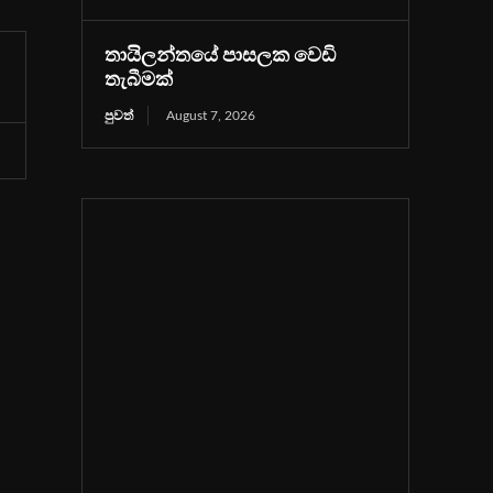
තායිලන්තයේ පාසලක වෙඩි
තැබීමක්
පුවත්
August 7, 2026