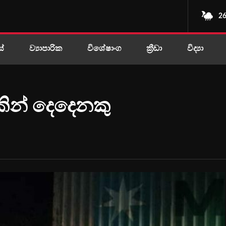
26
ස්
ව්‍යාපාරික
විශේෂාංග
ක්‍රීඩා
විද්‍යා
කින් දෙදෙනකු