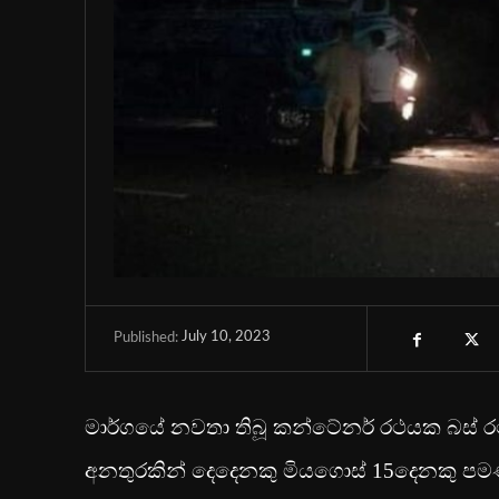
July 10, 2023
Published:
මාර්ගයේ නවතා තිබූ කන්ටේනර් රථයක බස් රථය
අනතුරකින් දෙදෙනකු මියගොස් 15දෙනකු පම