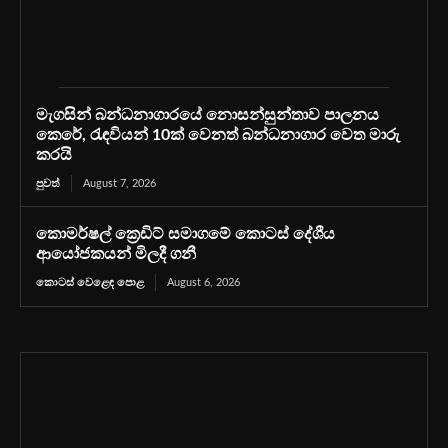
මැගසින් බන්ධනාගාරයේ නොසන්සුන්තාව පාලනය
කෙරේ, රැඳවියන් 10ක් වෙනත් බන්ධනාගාර වෙත මාරු
කරයි
පුවත්
August 7, 2026
කොමර්ෂල් ක්‍රෙඩිට් සමාගමේ කොටස් දේශීය
ආයෝජකයන් මිලදී ගනී
කොටස් වෙළෙඳ පොළ
August 6, 2026