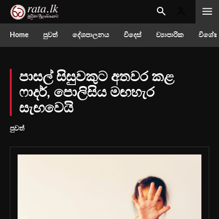
Home
පුවත්
දේශපාලනය
විදෙස්
ව්‍යාපාරික
විශේෂ
පාසල් සිසුවකුට අතවර කළ
ෆාදර්, පොලිසිය මඟහැර
සැඟවෙයි
පුවත්