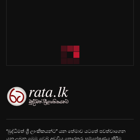
“බුද්ධිමත් ශ්‍රී ලාංකිකයන්ට” යන තේමාව යටතේ පවත්වාගෙන
යනු ලබන මෙම වෙබ් අඩවිය තොරතුරු සම්ප්‍රේෂණය කිරීම