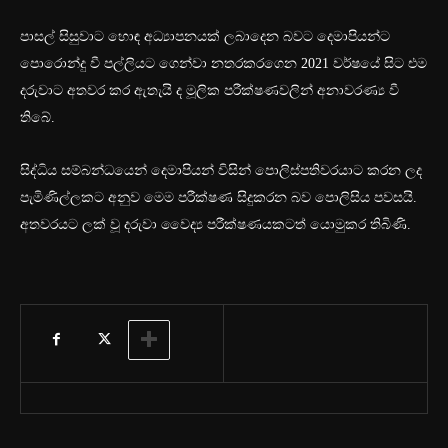
පාසල් සිසුවාට හොඳ අධ්‍යාපනයක් ලබාදෙන බවට දෙමාපියන්ට
පොරොන්දු වී පල්ලියට ගෙන්වා නතරකරගෙන 2021 වර්ෂයේ සිට එම
දරුවාට අතවර කර ඇතැයි ද මූලික පරීක්ෂණවලින් අනාවරණ්‍ය වී
තිබේ.
සිද්ධිය සම්බන්ධයෙන් දෙමාපියන් විසින් පොලිස්පතිවරයාට කරන ලද
පැමිණිල්ලකට අනුව මෙම ‍පරීක්ෂණ සිදුකරන බව පොලිසිය පවසයි.
අතවරයට ලක් වූ දරුවා වෛද්‍ය පරීක්ෂණයකටත් යොමුකර තිබිණි.