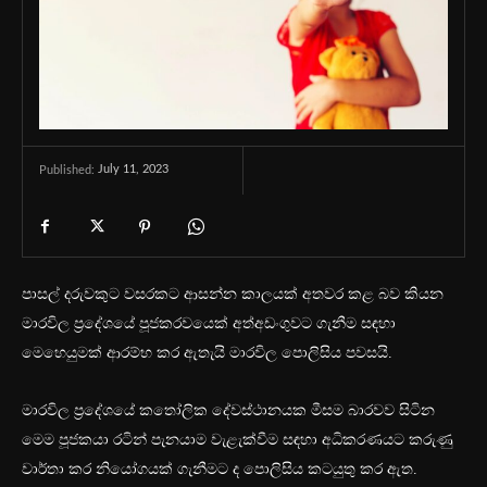
July 11, 2023
Published:
පාසල් දරුවකුට වසරකට ආසන්න කාලයක් අතවර කළ බව කියන
මාරවිල ප්‍රදේශයේ පූජකරවයෙක් අත්අඩංගුවට ගැනීම සඳහා
මෙහෙයුමක් ආරම්භ කර ඇතැයි මාරවිල පොලිසිය පවසයි.
මාරවිල ප්‍රදේශයේ කතෝලික දේවස්ථානයක මීසම බාරවව සිටින
මෙම පූජකයා රටින් පැනයාම වැළැක්වීම සඳහා අධිකරණයට කරුණු
වාර්තා කර නියෝගයක් ගැනීමට ද පොලිසිය කටයුතු කර ඇත.