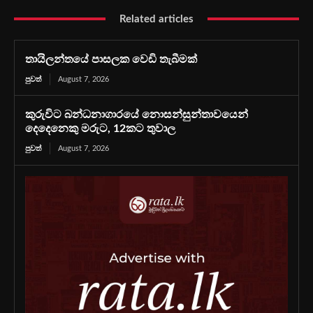
Related articles
තායිලන්තයේ පාසලක වෙඩි තැබීමක්
පුවත්
August 7, 2026
කුරුවිට බන්ධනාගාරයේ නොසන්සුන්තාවයෙන්
දෙදෙනෙකු මරුට, 12කට තුවාල
පුවත්
August 7, 2026