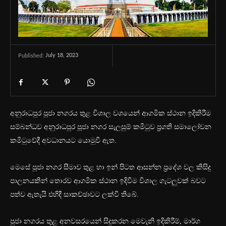
July 18, 2023
Published:
අනුරාධපුර පූජා නගරය තුළ විශාල වශයෙන් ආගමික ස්ථාන ඉදිකිරීම
සම්බන්ධව අනුරාධපුර පූජා නගර සැලසුම් කමිටුව ප්‍රගති සමාලෝචන
කමිටුවේදී අවධානයට යොමුවී ඇත.
මෙසේ පූජා නගර සීමාව තුළ හා ඉන් පිටත ආසන්න ප්‍රදේශ වල කිසිදු
පාලනයකින් තොරව ආගමික ස්ථාන ඉදිවීම විශාල ගැටලුවක් බවට
පත්ව ඇතැයි එහිදී සාකච්ඡාවට ලක්වී තිබේ.
පූජා නගරය තුළ අනවසරයෙන් සිදුකරන මෙවැනි ඉදිකිරීම්, මාර්ග