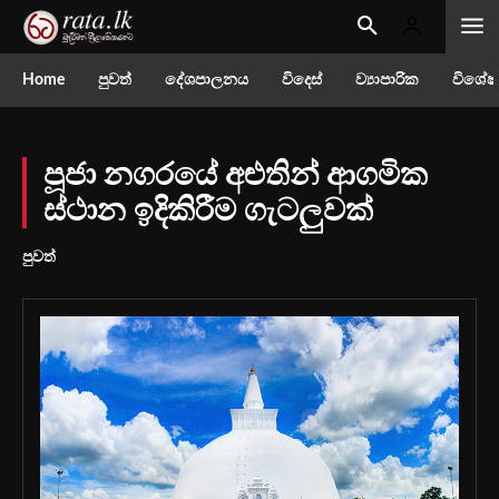
Home
පුවත්
දේශපාලනය
විදෙස්
ව්‍යාපාරික
විශේෂ
පූජා නගරයේ අළුතින් ආගමික
ස්ථාන ඉදිකිරීම ගැටලුවක්
පුවත්