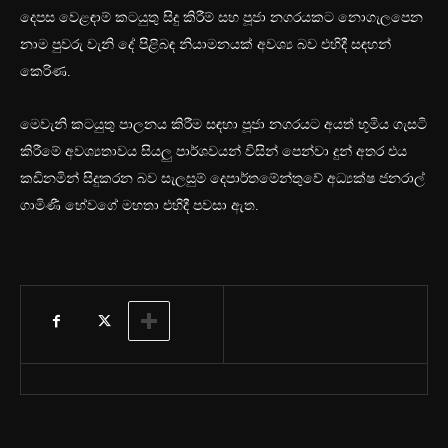
දෙපස වෙළඳාම් කටයුතු සිදු කිරීම් සහ පූජා නගරයකට නොගැලපෙන
නාම පුවරු වැනි දේ පිළිබඳ නියාමනයක් අවශ්‍ය බව එහිදී සඳහන්
කෙරිණ.
මෙවැනි කටයුතු පාලනය කිරීම සඳහා‍ පූජා නගරයට අයත් භූමිය ගැසටි
කිරීමේ අවශ්‍යතාවය සියලු පාර්ශවයන් විසින් පෙන්වා දුන් අතර එය
කඩිනමින් සිදුකරන බව සැලසුම් දෙපාර්තමේන්තුවේ අධ්‍යක්ෂ ජනරාල්
ගාමිණී හේවගේ මහතා එහිදී පවසා ඇත.