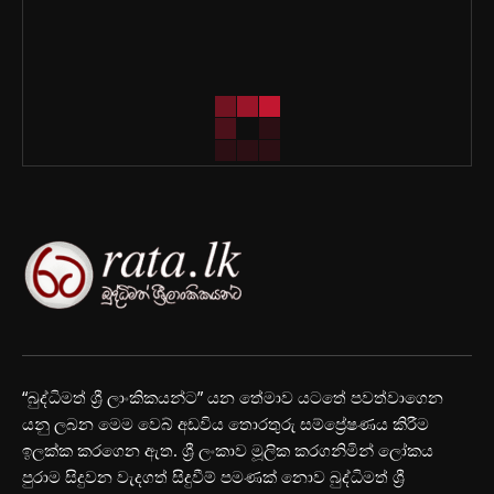
“බුද්ධිමත් ශ්‍රී ලාංකිකයන්ට” යන තේමාව යටතේ පවත්වාගෙන
යනු ලබන මෙම වෙබ් අඩවිය තොරතුරු සම්ප්‍රේෂණය කිරීම
ඉලක්ක කරගෙන ඇත. ශ්‍රී ලංකාව මූලික කරගනිමින් ලෝකය
පුරාම සිදුවන වැදගත් සිදුවීම් පමණක් නොව බුද්ධිමත් ශ්‍රී