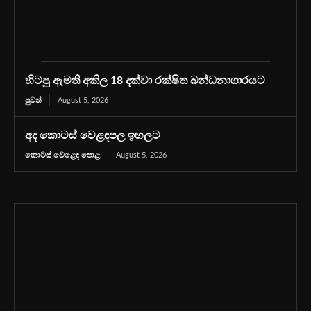
හිටපු ඇමති අකිල 18 දක්වා රක්ෂිත බන්ධනාගාරයට
පුවත්
August 5, 2026
අද කොටස් වෙළඳපල ඉහලට
කොටස් වෙළෙඳ පොළ
August 5, 2026