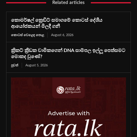
Related articles
කොමර්ෂල් ක්‍රෙඩිට් සමාගමේ කොටස් දේශීය
ආයෝජකයන් මිලදී ගනී
කොටස් වෙළෙඳ පොළ
August 6, 2026
ක්‍රිකට් ක්‍රීඩක චාමිකගෙන් DNA සාම්පල ඉල්ලූ පෙත්සමට
මොකද වුණේ?
පුවත්
August 5, 2026