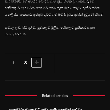
කර තිබිණි. මේ අවස්ථාවේ දී වහාම ක්‍රියාත්මක වූ සැකකරුගේ
ඥාතියකු ම ඔහු වෙත එකවරම කඩා පැන ඔහු පෙරළා ගැනීම් සමඟ
පොලිසිය සැකකරු අත්අඩංගුවට ගත් බව සිද්ධිය ඇසින් දුටුවෝ කියති.
තුවාල ලබා සිටි දරුවා පුත්තලම මූලික රෝහලට ප්‍රතිකාර සඳහා
යොමුකර ඇත.
Related articles
කොමර්ෂල් ක්‍රෙඩිට් සමාගමේ කොටස් දේශීය