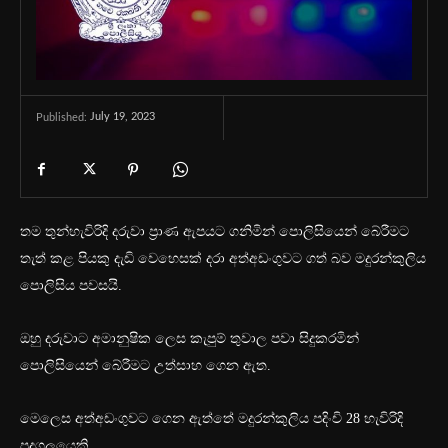
July 19, 2023
Published:
තම තුන්හැවිරිදි දරුවා ප්‍රාණ ඇපයට ගනිමින් පොලිසියෙන් බේරීමට
තැත් කළ පියකු දැඩි වෙහෙසක් දරා අත්අඩංගුවට ගත් බව මදුරන්කුලිය
පොලිසිය පවසයි.
ඔහු දරුවාට අමානුෂික ලෙස කැපුම් තුවාල පවා සිදුකරමින්
පොලිසියෙන් බේරීමට උත්සාහ ගෙන ඇත.
මෙලෙස අත්අඩංගුවට ගෙන ඇත්තේ මදුරන්කුලිය පදිංචි 28 හැවිරිදි
පුදගලයෙකි.