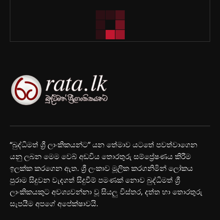
“බුද්ධිමත් ශ්‍රී ලාංකිකයන්ට” යන තේමාව යටතේ පවත්වාගෙන
යනු ලබන මෙම වෙබ් අඩවිය තොරතුරු සම්ප්‍රේෂණය කිරීම
ඉලක්ක කරගෙන ඇත. ශ්‍රී ලංකාව මූලික කරගනිමින් ලෝකය
පුරාම සිදුවන වැදගත් සිදුවීම් පමණක් නොව බුද්ධිමත් ශ්‍රී
ලාංකිකයකුට අවශ්‍යවන්නා වූ සියලු විස්තර, දත්ත හා තොරතුරු
සැපයීම අපගේ අපේක්ෂාවයි.