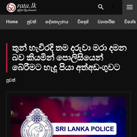
Home
පුවත්
දේශපාලනය
විදෙස්
ව්‍යාපාරික
විශේෂ
තුන් හැවිරදි තම දරුවා මරා දමන
බව කියමින් පොලිසියෙන්
බේරීමට හැදූ පියා අත්අඩංගුවට
පුවත්