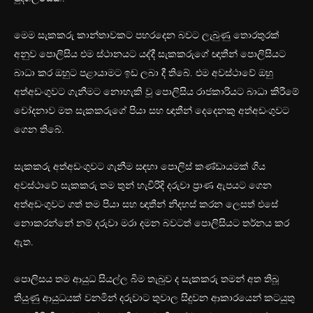
මෙම සැකකරු කාන්තාවකට පහරදෙන බවට ලැබුණු තොරතුරක්
අනුව පොලිසිය එම ස්ථානයට යද්දී සැකකරුගේ ඥාතීන් පොලිසියට
බාධා කර ඔහුට පළායාමට ඉඩ ලබා දී තිබේ. එම අවස්ථාවේ ඔහු
අත්අඩංගුවට ගැනීමට නොහැකි වූ පොලිසිය රාජකාරියට බාධා කිරීමේ
චෝදනාව මත සැකකරුගේ පියා සහ ඥාතීන් දෙදෙනකු අත්අඩංගුවට
ගෙන තිබේ.
සැකකරු අත්අඩංගුවට ගැනීම සඳහා පොලිස් කණ්ඩායමක් ගිය
අවස්ථාවේ සැකකරු තම තුන් හැවිරිදි දරුවා ප්‍රාණ ඇපයට ගෙන
අත්අඩංගුවට ගත් තම පියා සහ ඥාතීන් නිදහස් කරන ලෙසත් එසේ
නොකරන්නේ නම් දරුවා මරා දමන බවටත් පොලිසියට තර්නය කර
ඇත.
පොලිසය තම ආයුධ සියල්ල බිම තැබුව ද සැකකරු තමන් අත තිබූ
තියුණු ආයුධයක් වනමින් දරුවාට තුවාල සිදුවන ආකාරයෙන් කටයුතු