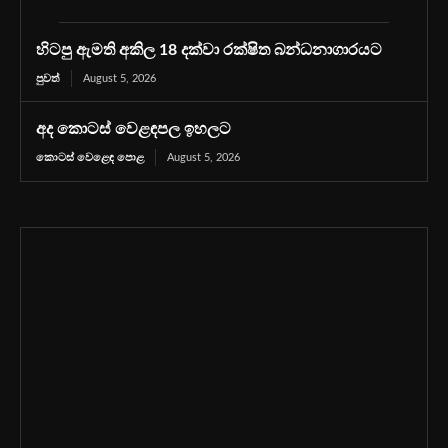
හිටපු ඇමති අකිල 18 දක්වා රක්ෂිත බන්ධනාගාරයට
පුවත්
August 5, 2026
අද කොටස් වෙළඳපල ඉහලට
කොටස් වෙළෙඳ පොළ
August 5, 2026