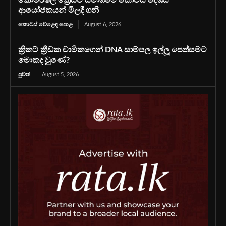
ආයෝජකයන් මිලදී ගනී
කොටස් වෙළෙඳ පොළ
August 6, 2026
ක්‍රිකට් ක්‍රීඩක චාමිකගෙන් DNA සාම්පල ඉල්ලූ පෙත්සමට
මොකද වුණේ?
පුවත්
August 5, 2026