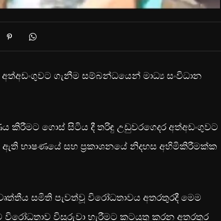
ෙස අත්අඩංගුවට ගැනීම සම්බන්ධයෙන් මාධ්‍ය සංවිධාන
ිරීමට ගොස් සිටිය දී තරිඳු උඩුවරගෙදර අත්අඩංගුවට
 දී ඇති භාෂණයේ සහ ප්‍රකාශනයේ නිදහස අහිමිකිරීමක්ක
වෘත්තීය සමිති පැවත්වූ විරෝධතාවය අතරතුරදී මෙම
එම විරෝධතාව විසුරුවා හැරීමට කටයුතු කරන අතරතුර