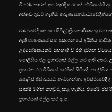
විරෝධතාවක් අතරතුරදී සටහන් රේඩියෝහි අධ්‍ය
අත්අඩංගුවට ගැනීම තරුණ ජනමාධ්‍යවේදීන්ගේ
මාධ්‍යවේදියකු සහ සිවිල් ක්‍රියාකාරිකයකු වන 
ඇති භාෂණයේ සහ ප්‍රකාශනයේ අයිතිය භාවිත
උද්ඝෝෂකයකට සහභාගී වී එහි දර්ශන වීඩියෝ ගත
පොලිසිය ජල ප්‍රහාරයක් එල්ල කර ඇති අතර, 
ප්‍රහාරක රථ වීඩියෝ කරමින් සිටියදී පොලිසි
පොලිස් ජීප් රථයට නංවාගන්නා අවස්ථාවේදී 
සාක්ෂි මගින් තහවුරු කළ හැකිය. එසේම ජිප්
ප්‍රහාරයක් එල්ල කර ඇත.