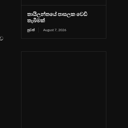
තායිලන්තයේ පාසලක වෙඩි
තැබීමක්
පුවත්
August 7, 2026
නව