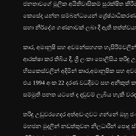
ජනතාවගේ මූලික අයිතිවාසිකම් සුරක්ෂිත කි
කෙසේද යන්න සම්බන්ධයෙන් ශ්‍රේෂ්ඨාධිකරණ ත
සභා නිර්දේශ ගණනාවක් ලබා දී ඇති තත්ත්වයක
කෘර, අමානුෂි සහ අවමන්සහගත හැසිරීම්වලින් මිද
ආරක්ෂා කර තිබිය දී, ශ්‍රී ලංකා පොලිසිය තරි
හිසකෙස්වලින් අදිමින් කෘර,අමානුෂික සහ
එය 1994 අංක 22 දරණ වධදීමට සහ අනිකුත් ක
සම්මුති පනත යටතේ ද දඬුවම් ලැබිය හැකි වරද
තරිඳු උඩුවරගෙදර අත්අඩංගුවට ගන්නේ ඔහු ජ
මහජන මුදලින් නඩත්තුවන නිලධාරීන් පොදු 