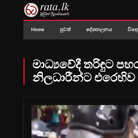
Home
පුවත්
දේශපාලනය
විදෙ
මාධ්‍යවේදී තරිඳුට පහ
නිලධාරීන්ට එරෙහිව