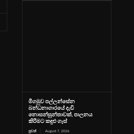
මීගමුව පල්ලන්සේන
බන්ධනාගාරයේ දැඩි
නොසන්සුන්තාවක්, පාලනය
කිරීමට කඳුළු ගෑස්
පුවත්
August 7, 2026