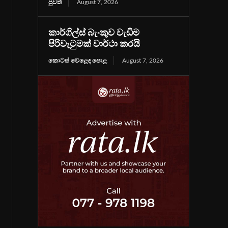
පුවත්
August 7, 2026
කාර්ගිල්ස් බැංකුව වැඩිම
පිරිවැටුමක් වාර්ථා කරයි
කොටස් වෙළෙඳ පොළ
August 7, 2026