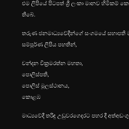
එම ලිපියේ පිටපත් ශ්‍රී ලංකා මානව හිමික
තිබේ.
තරුණ ජනමාධ්‍යවේදීන්ගේ සංගමයේ සභාපති ම
සම්පූර්ණ ලිපිය පහතින්,
චන්දන වික්‍රමරත්න මහතා,
පොලිස්පති,
පොලිස් මූලස්ථානය,
කොළඹ
මාධ්‍යවේදී තරිඳු උඩුවරගෙදරට පහර දී අත්අ