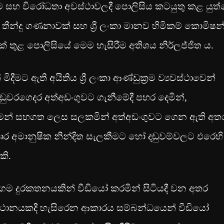
රීම සහ විරෝධතා අවස්ථාවලදී පොලිසිය කටයුතු කළ යුත
ීන්දු ගණනාවක් සහ ශ්‍රී ලංකා මානව හිමිකම් කොමිෂන
් තුළ පොලිසියේ මෙම හැසිරීම අතිශය නිර්ලජ්ජිත ය.
ීමට ඇති අයිතිය ශ්‍රී ලංකා ආණ්ඩුක්‍රම ව්‍යවස්ථාවෙන්
ඳු උඩුවරගෙදර අත්අඩංගුවට ගැනීමේදී පහර දෙමින්,
 අවමන් සහගත ලෙස සලකමින් අත්අඩංගුවට ගෙන ඇති අත
ෘර අමානුෂික නින්දිත සැලකීමට හෝ දඬුවම්වලට එරෙහි 
කි.
ංගම දුරකතනයකින් වීඩියෝ කරමින් සිටියදී වන අතර
ස්ථානයකදී හැසිරෙන ආකාරය සම්බන්ධයෙන් වීඩියෝ