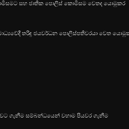
ම් කොමිසමට සහ ජාතික පොලිස් කොමිසම වෙතද යොමුකර
ාධ්‍යවේදී තරිඳු ජයවර්ධන පොලිස්පතිවරයා වෙත යොම
ඩංගුවට ගැනීම සම්බන්ධයෙන් වහාම පියවර ගැනීම