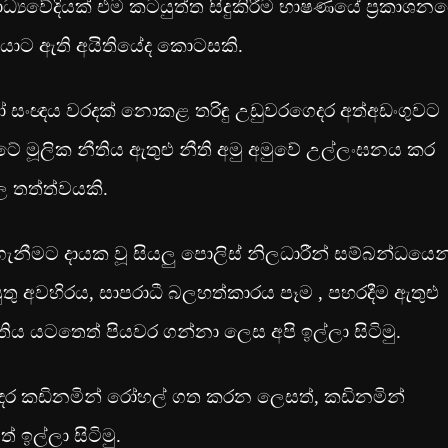
ාධ්‍යවේදියක් එම කටයුත්ත සිදුකිරීම භාෂණයේ ප්‍රකාශන
ියාට ඇති අයිතියේද කොටසකි.
් හෝ සංඥය වරදක් නොකළ තරිඳු උඩුවරගෙදර අත්අඩංගුවට
 රටේ මූලික නීතිය ඇතුළු නීති අමු අමුවේ උල්ලංඝනය කර
 තත්ත්වයකි.
ගැනීමට දායක වූ සියලු පොලිස් නිලධාරීන් සම්බන්ධයෙන
 අවහිරය, සාපරාධී බලහත්කාරය පෑම , පහරදීම ඇතුළු
තිය යටතෙත් පියවර ගන්නා ලෙස අපි ඉල්ලා සිටිමු.
දර කඩිනමින් රෝහල් ගත කරන ලෙසත්, කඩිනමින්
 ඉල්ලා සිටිමු.