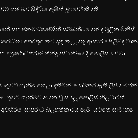
ට ගත් බව සිද්ධිය ඇසින් දුටුවෝ කියති.
න් සහ ජනමාධ්‍යවේදීන් සම්බන්ධයෙන් ද මූලික මිනිස්
ද විරෝධතා අතරතුර කටයුතු කළ යුතු ආකාරය පිළිබඳ මා
්‍රේෂ්ඨාධිකරණ තීන්දු පවා තිබිය දී පොලිසිය ඒවා
ගුවට ගැනීම හෙළා දකිමින් යොමුකර ඇති ලිපිය මගින්
ංගුවට ගැනිමට දායක වූ සියලු පොලිස් නිලධාරීන්
 අවහිරය, සාපරාධී බලහත්කාරය පෑම, යටතේ සාමාන්‍ය