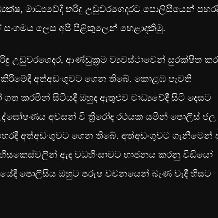
ක්ෂ, මාධ්‍යවේදී තරිඳු උඩුවරගෙදරට පොලිසියෙන් පහරදී
 සංගමය ලෙස අපි පිළිකුලෙන් හෙළාදකිමු.
තරිඳු උඩුවරගෙදර, ආණ්ඩුක්‍රම ව්‍යවස්ථාවෙන් සුරක්ෂිත කර
 කිරීමේදී අත්අඩංගුවට ගෙන තිබේ. කොළඹ පැවති
 කරමින් සිටියදී ඔහුද ඇතුළුව මාධ්‍යවේදී සිටි දෙසට
උද්ඝෝෂණය අවසන් වී ත්‍රීරෝද රථයක යමින් පොලිස් ජල
ය පහරදී අත්අඩංගුවට ගෙන තිබේ. අත්අඩංගුවට ගැනීමෙන් 
ද හිසකෙස්වලින් ඇද වධහිංසාවට භාජනය කරනු වීඩියෝ
 රියේදී පොලිසිය ඔහුට පරුෂ වචනයෙන් බැණ වැදී හිසට