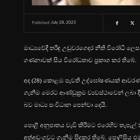
July 28, 2023
Published:
මාධ්‍යවේදී තරිඳු උඩුවරගෙදර නීති විරෝධී ල
ගණනාවක් සිය විරෝධතාව ප්‍රකාශ කර තිබේ.
අද (28) කොළඹ පැවති උද්ඝෝෂණයක් ආවරණය ක
ගැනීම මෙරට ආණ්ඩුක්‍රම ව්‍යවස්ථාවෙන් ලබා
බව මාධ්‍ය සංවිධාන පෙන්වා දෙයි.
පොළී අනුපාතය වැඩි කිරීමට එරෙහිව තැපැල් 
අත්අඩංගුවට ගැනීම සිදුකර තිබේ. පොලිසිය 