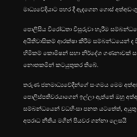
මාධ්‍යවේදියාට පහර දී ඇදගෙන ගොස් අත්අඩංගුව
පොලිසිය විරෝධතා විසුරුවා හැරීම සම්බන්ධයෙ
අයිතිවාසිකම් ආරක්ෂා කිරීම සම්බන්ධයෙන් 
හිමිකම් කොමිෂන් සභා නිර්දේශ ගණනාවක් සහ ශ
නොතකමින් කටයුතුකර තිබේ.
තරුණ ජනමාධ්‍යවේදීන්ගේ සංගමය මෙම අත්අඩං
පොලිස්පතිවරයාගෙන් ඉල්ලා ඇත්තේ ඔහු අත්අඩ
සම්බන්ධයෙන් වධහිංසා පනත යටතේත්, අයුතු
අපරාධ නීතිය මගින් පියවර ගන්නා ලෙසයි