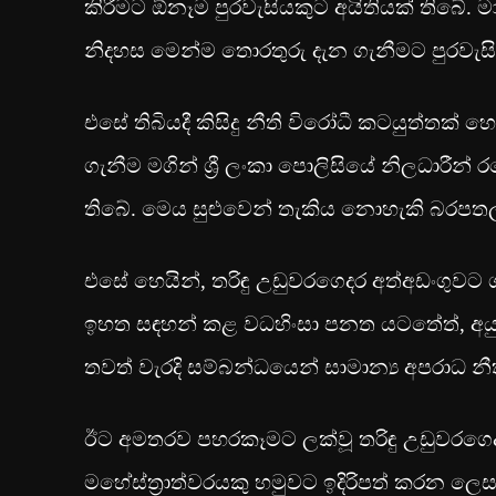
කිරීමට ඕනෑම පුරවැසියකුට අයිතියක් තිබේ. ම
නිදහස මෙන්ම තොරතුරු දැන ගැනීමට පුරවැස
එසේ තිබියදී කිසිදු නීති විරෝධී කටයුත්තක
ගැනීම මගින් ශ්‍රී ලංකා පොලිසියේ නිලධාරීන්
තිබේ. මෙය සුළුවෙන් තැකිය නොහැකි බරපතල
එසේ හෙයින්, තරිඳු උඩුවරගෙදර අත්අඩංගුවට 
ඉහත සඳහන් කළ වධහිංසා පනත යටතේත්, අයුතු
තවත් වැරදි සම්බන්ධයෙන් සාමාන්‍ය අපරාධ නී
ඊට අමතරව පහරකෑමට ලක්වූ තරිඳු උඩුවරගෙ
මහේස්ත්‍රාත්වරයකු හමුවට ඉදිරිපත් කරන ලෙසත්