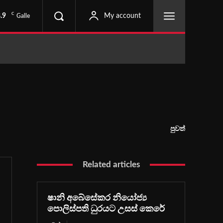
C
.9
My account
Galle
පුවත්
Related articles
ෂානි අබේසේකර නියෝජ්‍ය
පොලිස්පති ධුරයට උසස් කෙරේ