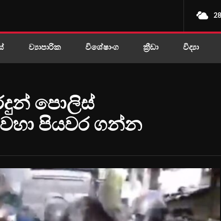
28
ස්
ව්‍යාපාරික
විශේෂාංග
ක්‍රීඩා
විද්‍යා
රදුන් පොලිස්
 වහා පියවර ගන්න