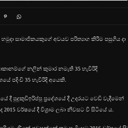
මුදා සාමාජිකයකුගේ අවයව පරිත්‍යාග කිරීම පසුගිය දා
කානම්ගේ නලින් කුමාර නමැති 35 හැවිරිදි
යේ පදිංචි 35 හැවිරිදි අයෙකි.
යේ දී පුදුකුඩිඉරිප්පු ප්‍රදේශයේ දී උදරයට වෙඩි වැදීමෙන්
 2015 වර්ෂයේ දී විශ්‍රාම ලබා නිවසට වී සිටියේ ය.