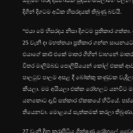
ඔහුගේ බිරිඳ දසනායක මුදියන්සේලාගේ චලනි
දිගින් දිගටම අධික හිසරදයක් තිබුණු බවයි.
“එයා මේ හිසරදය නිසා දිගටම ප්‍රතිකාර ගත්
25 වැනි දා මහත්තයා ප්‍රතිකාර ගන්න සායනයට
එයාගේ කාර් එකේ මාතර ගිහින් වාහනේ මාතර
විතර මාලිම්බඩ පොලිසියෙන් කෝල් එකක් ආව
පාලටුව පාලම අසළ දී බෝක්කු කණුවක වැදි
කියලා. මම අයියලා එක්ක රෝහලට යනවිට ම
යනකොට දැඩි සත්කාර ඒකකයේ හිටියේ. පස්
තියෙනවා. මොළයේ සැත්කමක් කරලා තිබුණා.‍
27 වැනි දින කරාපිටිය ශික්ෂණ රෝහලේ වෛද්‍