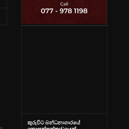
කුරුවිට බන්ධනාගාරයේ