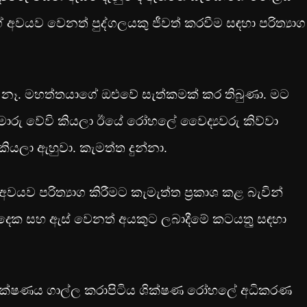
 අවයව වෙනත් පුද්ගලයකු ජීවත් කරවීම සඳහා පරිත්‍යාග
ය නෑ. මහත්තයාගේ ඔළුවේ සැත්කමක් කර තිබුණා. මට
මාරු වේවි කියලා ඊයේ රෝහලේ වෛද්‍යවරු කිව්වා
ියලා ඇහුවා. කැමත්ත දුන්නා.
වයව පරිත්‍යාග කිරීමට කැමැත්ත ප්‍රකාශ කළ බැවින්
 දෙක සහ ඇස් වෙනත් අයකුට ලබාදීමේ කටයතුු සඳහා
පරීක්ෂණය ගාල්ල කරාපිටිය ශික්ෂණ රෝහලේ අධිකරණ