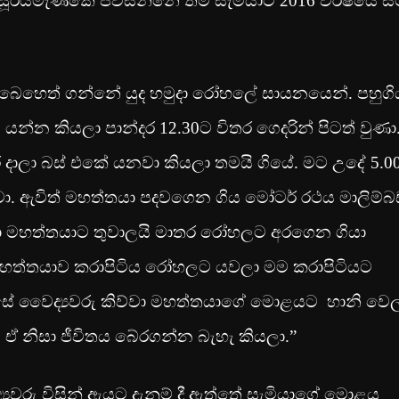
 සූරියමැණිකේ පවසන්නේ තම සැමියාට 2016 වර්ෂයේ සි
තා. බෙහෙත් ගන්නේ යුද හමුදා රෝහලේ සායනයෙන්. පහුගි
 යන්න කියලා පාන්දර 12.30ට විතර ගෙදරින් පිටත් වුණා
 දාලා බස් එකේ යනවා කියලා තමයි ගියේ. මට උදේ 5.0
ා. ඇවිත් මහත්තයා පදවගෙන ගිය මෝටර් රථය මාලිම්බ
ලා මහත්තයාට තුවාලයි මාතර රෝහලට අරගෙන ගියා
හත්තයාව කරාපිටිය රෝහලට යවලා මම කරාපිටියට
සේ වෛද්‍යවරු කිව්වා මහත්තයාගේ මොළයට හානි වෙ
 ඒ නිසා ජීවිතය බේරගන්න බැහැ කියලා.”
යවරු විසින් ඇයට දැනුම් දී ඇත්තේ සැමියාගේ මොළය