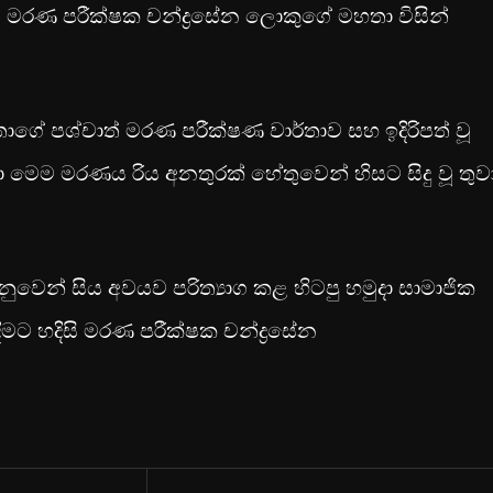
සි මරණ පරීක්ෂක චන්ද්‍රසේන ලොකුගේ මහතා විසින්
තාගේ පශ්චාත් මරණ පරීක්ෂණ වාර්තාව සහ ඉදිරිපත් වූ
 මෙම මරණය රිය අනතුරක් හේතුවෙන් හිසට සිදු වූ තුව
නුවෙන් සිය අවයව පරිත්‍යාග කළ හිටපු හමුදා සාමාජික
මට හදිසි මරණ පරීක්ෂක චන්ද්‍රසේන