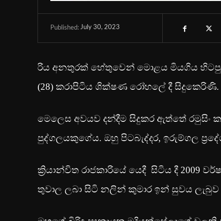
July 30, 2023
Published:
රිය අනතුරක් හේතුවෙන් මොළය මියගිය හිටපු හ
(28) කරාපිටිය ශික්ෂණ රෝහලේ දී සිදුකෙරිණි.
මෙලෙස අවයව දන්දීම සිදුකර ඇත්තේ රමුසිං කා
පුද්ගලයකුගේය. ඔහු පිටබැද්දර, ඉරුම්ගල ප්‍රදේශ
ක්‍රියාන්විත රාජකාරියේ යෙදී සිටිය දී 2009 වර්ෂ
තුවාල ලබා සිටි නලින් කුමාර ඉන් සුවය ලැබුව ද