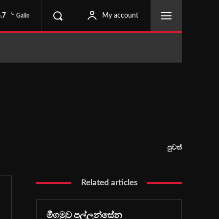
C
.7
My account
Galle
පුවත්
Related articles
මීගමුව පල්ලන්සේන