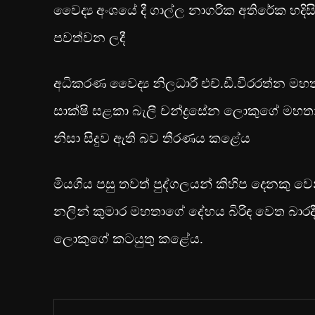
වෛද්‍ය අංශයේ දී ගාල්ල නාගරික අතිරේක හදි
පවත්වන ලදී
අධිකරණ වෛද්‍ය නිලධාරී එච්.ඩී.වීරරත්න මහ
සාක්ෂි සළකා බැලී චන්ද්‍රසේන ලොකුගේ මහතා
නිසා සිදුව ඇති බව තීරණය කළේය
මියගිය පසු තවත් පුද්ගලයන් කිහිප දෙනකු වෙ
නලින් කුමාර මහතාගේ දේහය බිරිඳ වෙත බාරදී
ලොකුගේ කටයුතු කළේය.