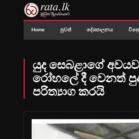
Home
පුවත්
දේශපාලනය
විදෙ
යුද සෙබළාගේ අවයව 
රෝහලේ දී වෙනත් පු
පරිත්‍යාග කරයි