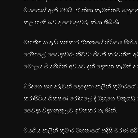
මියගොස් ඇති බවයි. ඒ නිසා කැමතිනම් ඔහුගේ
කළ හැකි බව ද වෛද්‍යවරු කියා තිබිණි.
මහත්තයා දැඩි සත්කාර ඒකකයේ හිටියේ සිහි
රෝහලේ වෛද්‍යවරු කිව්වා ජීවත් කරවන්න අ
මොළය මියගිහින් අවයව දන් දෙන්න කැමති ද ක
බිරිඳගේ සහ දරුවන් දෙදෙනා නලින් කුමාරගේ අ
කරාපිටිය ශික්ෂණ රෝහලේ දී ඔහුගේ වකුගඩු
වෛද්‍ය විද්‍යානුකූලව ඉවත්කර ගැණිනි.
‍මියගිය නලින් කුමාර මහතාගේ හදිසි මරණ 