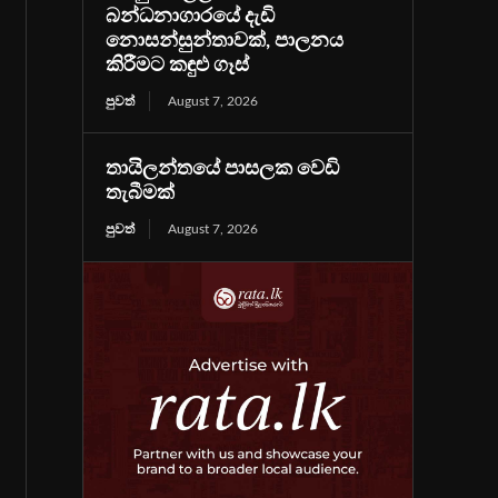
බන්ධනාගාරයේ දැඩි
නොසන්සුන්තාවක්, පාලනය
කිරීමට කඳුළු ගෑස්
පුවත්
August 7, 2026
තායිලන්තයේ පාසලක වෙඩි
තැබීමක්
පුවත්
August 7, 2026