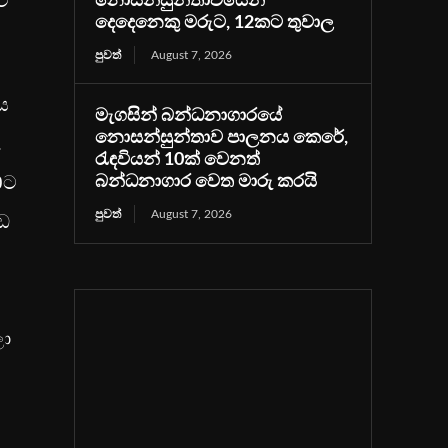
ට
නොසන්සුන්තාවයෙන්
දෙදෙනෙකු මරුට, 12කට තුවාල
පුවත්
August 7, 2026
ය
මැගසින් බන්ධනාගාරයේ
නොසන්සුන්තාව පාලනය කෙරේ,
.
රැඳවියන් 10ක් වෙනත්
0ට
බන්ධනාගාර වෙත මාරු කරයි
පුවත්
August 7, 2026
ඩ
ලා