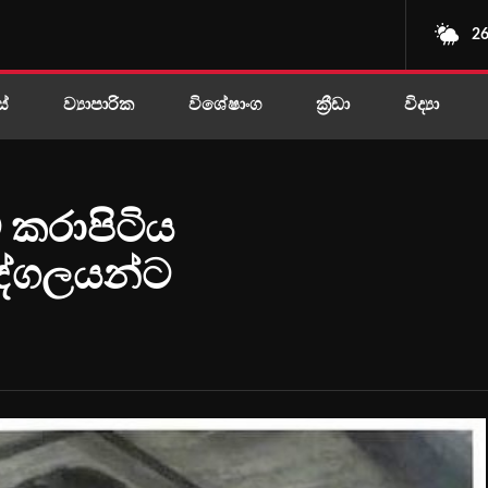
26
ස්
ව්‍යාපාරික
විශේෂාංග
ක්‍රීඩා
විද්‍යා
කරාපිටිය
ද්ගලයන්ට