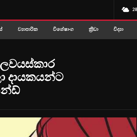
28
ස්
ව්‍යාපාරික
විශේෂාංග
ක්‍රීඩා
විද්‍යා
බාලවයස්කාර
ා දායකයන්ට
න්ඩ්