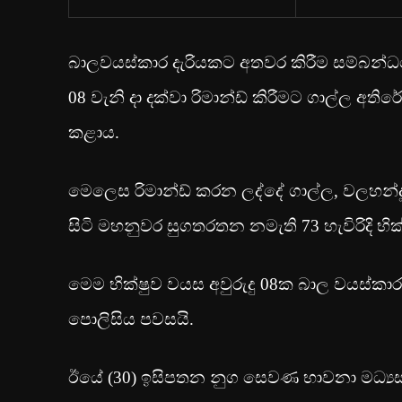
බාලවයස්කාර දැරියකට අතවර කිරීම සම්බන්ධ
08 වැනි දා දක්වා රිමාන්ඩ් කිරීමට ගාල්ල අත
ක‍ළාය.
මෙලෙස රිමාන්ඩ් කරන ලද්දේ ගාල්ල, වලහන
සිටි මහනුවර සුගතරතන නමැති 73 හැවිරිදි භික්
මෙම භික්ෂුව වයස අවුරුදු 08ක බාල වයස්ක
පොලිසිය පවසයි.
ඊයේ (30) ඉසිපතන නුග සෙවණ භාවනා මධ්‍ය