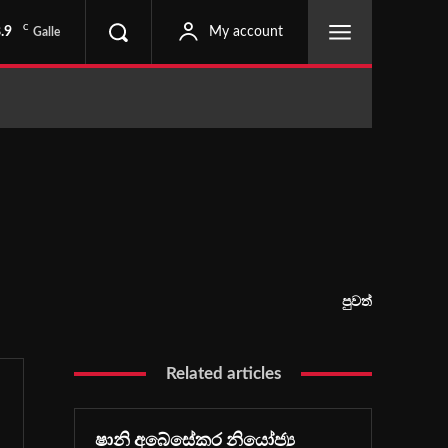
C
.9
My account
Galle
පුවත්
Related articles
ෂානි අබේසේකර නියෝජ්‍ය