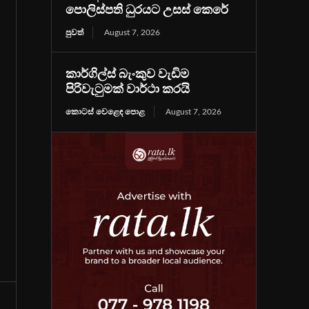
පොලිස්පති ධුරයට උසස් කෙරේ
පුවත්
August 7, 2026
කාර්ගිල්ස් බැංකුව වැඩිම
පිරිවැටුමක් වාර්ථා කරයි
කොටස් වෙළෙඳ පොළ
August 7, 2026