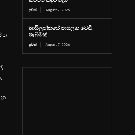
කිරීමට කඳුළු ගෑස්
පුවත්
August 7, 2026
තායිලන්තයේ පාසලක වෙඩි
 මත
තැබීමක්
පුවත්
August 7, 2026
ාද
.
ියන