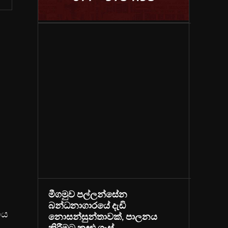
මීගමුව පල්ලන්සේන
බන්ධනාගාරයේ දැඩි
ෙය
නොසන්සුන්තාවක්, පාලනය