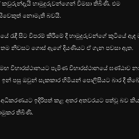
වුරුන්දැයි හාමුදුරුවන්ගෙන් විමසා තිබිණි. එම
සිවෙකුත් නොමැති බවයි.
රැඳී සිට විපරම් කිරීමේ දී හාමුදුරුවන්ගේ කුටියේ ඇඳ
ින් තම නිවසට ගොස් ඇගේ දියණියට ඒ ගැන පවසා ඇත.
ු සමඟ විහාරස්ථානයට පැමිණ විහාරස්ථානයේ ඝණ්ඨාව න
් පසු ඔවුන් සැකකාර හිමියන් පොලිසියට බාර දී තිබේ
අද අධිකරණයට ඉදිරිපත් කළ අතර අතවරයට පත්වූ බව ක
මුකර තිබිණි.