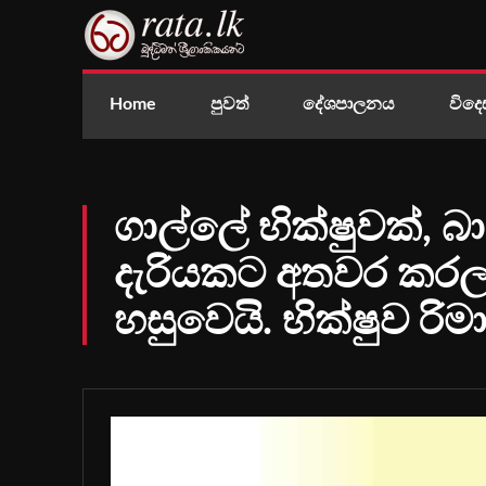
Home
පුවත්
දේශපාලනය
විදෙ
ගාල්ලේ භික්ෂුවක්, 
දැරියකට අතවර කරල
හසුවෙයි. භික්ෂුව රිමා