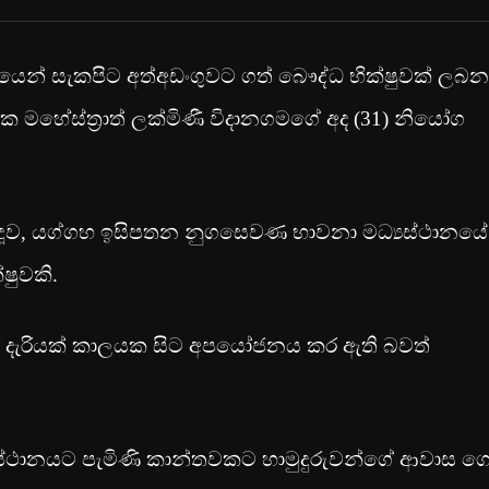
යෙන් සැකපිට අත්අඩංගුවට ගත් බෞද්ධ භික්ෂුවක් ලබන
ිරේක මහේස්ත්‍රාත් ලක්මිණී විදානගමගේ අද (31) නියෝග
්දූව, යග්ගහ ඉසිපතන නුගසෙවණ භාවනා මධ්‍යස්ථානයේ
ෂුවකි.
ාර දැරියක් කාලයක සිට අපයෝජනය කර ඇති බවත්
ස්ථානයට පැමිණි කාන්තවකට හාමුදුරුවන්ගේ ආවාස ග