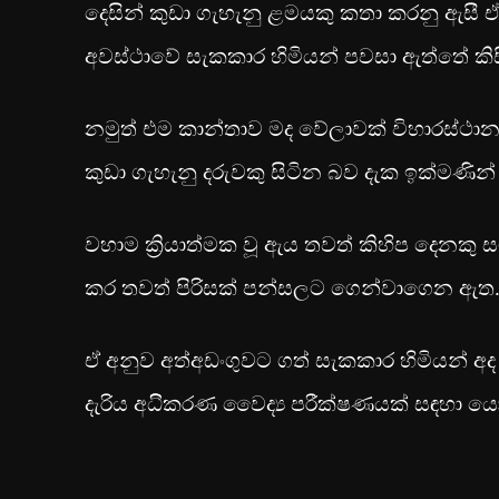
දෙසින් කුඩා ගැහැනු ළමයකු කතා කරනු ඇසී ඒ ක
අවස්ථාවේ සැකකාර හිමියන් පවසා ඇත්තේ කි
නමුත් එම කාන්තාව මද වේලාවක් විහාරස්ථානයේ 
කුඩා ගැහැනු දරුවකු සිටින බව දැක ඉක්මණ
වහාම ක්‍රියාත්මක වූ ඇය තවත් කිහිප දෙනක
කර තවත් පිරිසක් පන්සලට ගෙන්වාගෙන ඇත. ඉන
ඒ අනුව අත්අඩංගුවට ගත් සැකකාර හිමියන් 
දැරිය අධිිකරණ වෛද්‍ය පරීක්ෂණයක් සඳහා යො