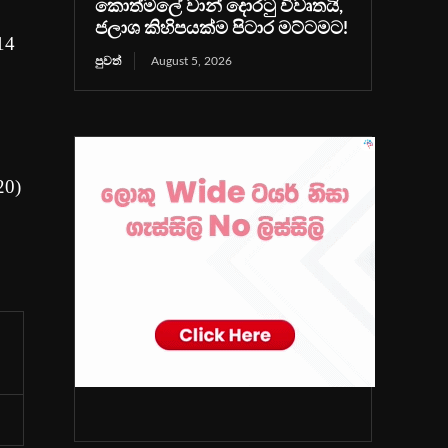
කොත්මලේ වාන් දොරටු විවෘතයි,
ජලාශ කිහිපයක්ම පිටාර මට්ටමට!
14
පුවත්
August 5, 2026
20)