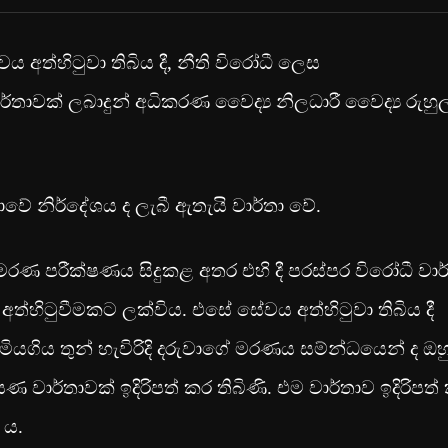
ය අත්හිටුවා තිබිය දී, නීති විරෝධී ලෙස
ාවක් ලබාදුන් අධිකරණ වෛද්‍ය නිලධාරී වෛද්‍ය රුහුල
ේ නිර්දේශය ද ලැබී ඇතැයි වාර්තා වේ.
් මරණ පරීක්ෂණය සිදුකළ අතර එහි දී පරස්පර විරෝධී වාර
අත්හිටුවීමකට ලක්විය. එසේ සේවය අත්හිටුවා තිබිය දී
මියගිය තුන් හැවිරිදි දරුවාගේ මරණය සම්න්ධයෙන් ද ඔහ
වාර්තාවක් ඉදිරිපත් කර තිබිණි. එම වාර්තාව ඉදිරිපත්
 ය.