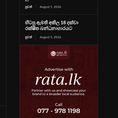
පුවත්
August 5, 2026
හිටපු ඇමති අකිල 18 දක්වා
රක්ෂිත බන්ධනාගාරයට
පුවත්
August 5, 2026