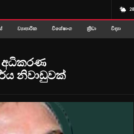
28
ස්
ව්‍යාපාරික
විශේෂාංග
ක්‍රීඩා
විද්‍යා
ුන් අධිකරණ
්ය නිවාඩුවක්