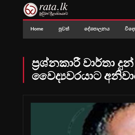
Home
පුවත්
දේශපාලනය
විදෙ
ප්‍රශ්නකාරී වාර්තා ද
වෛද්‍යවරයාට අනිවාර