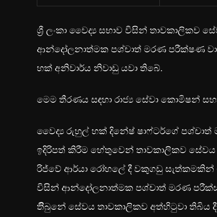
ශ්‍රී ලංකා වෛද්‍ය සභාව විසින් තාවකාලිකව සේව
ආන්දෝලනාත්මක පශ්චාත් මරණ පරීක්ෂණ වාර්ත
හක් අනිවාර්ය නිවාඩු යවා තිබේ.
මෙම තීරණය සඳහා රාජ්‍ය සේවා කොමිෂන් සභාව
වෛද්‍ය රුහුල් හක් දිනේෂ් ෂාෆ්ටර්ගේ පශ්චාත
ඉදිරිපත් කිරීම හේතුවෙන් තාවකාලිකව සේවය 
රිජ්වේ ආර්යා රෝහලේ දී වකුගඩු සැත්කමකින් 
විසින් ආන්දෝලනාත්මක පශ්චාත් මරණ පරීක්සණ 
තිිබුනේ සේවය තාවකාලිකව අත්හිටුවා තිබිය දී