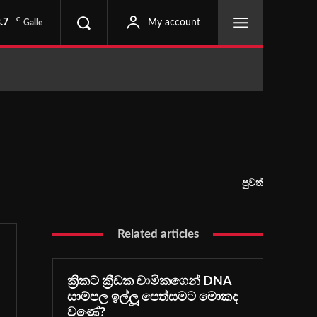
C
.7
My account
Galle
පුවත්
Related articles
ක්‍රිකට් ක්‍රීඩක චාමිකගෙන් DNA
සාම්පල ඉල්ලූ පෙත්සමට මොකද
වුණේ?