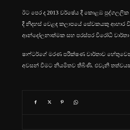
ඊට පෙර ද 2013 වර්ෂ‍ේය දී කොළඹ පුද්ගලලික 
දී නිදහස් වෙ‍ළඳ කලාපයේ සේවකයකු ආහාර විෂ 
ආන්දෝලනාත්මක සහ පරස්පර විරෝධී වාර්තා ලබ
ෂාෆ්ටර්ගේ මරණ පරීක්ෂණ වාර්තාව හේතුවෙ
අවසන් වීමට නියමිතව තිබිණි. එවැනි තත්වයක්