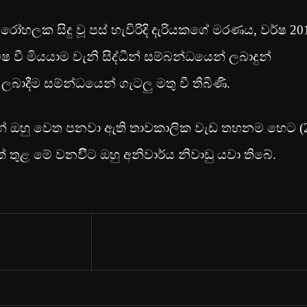
රෝහලක සිදු වූ පස් හැවිරිදි දැරියකගේ මරණය, වර්ෂ 20
වී මියයාම වැනි සිද්ධීන් සම්බන්ධයෙන් ලබාදුන්
ාදීම සම්න්ධයෙන් ගැටලු මතු වී තිබිණි.
න් ඔහු වෙත පනවා ඇති තාවකාලික වැඩ තහනම හෙට (
 තුළ මේ වනවිිට ඔහු අනිවාර්ය නිවාඩු යවා තිබේ.