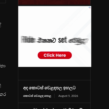
්
්තා
ු
අද කොටස් වෙළඳපල ඉහලට
 කර
කොටස් වෙළෙඳ පොළ
August 5, 2026