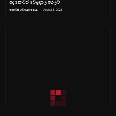
අද කොටස් වෙළඳපල ඉහලට
කොටස් වෙළෙඳ පොළ
August 5, 2026