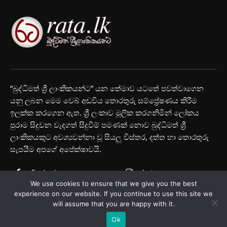
“බුද්ධිමත් ශ්‍රී ලාංකිකයන්ට” යන තේමාව යටතේ පවත්වාගෙන
යනු ලබන මෙම වෙබ් අඩවිය තොරතුරු සම්ප්‍රේෂණය කිරීම
ඉලක්ක කරගෙන ඇත. ශ්‍රී ලංකාව මූලික කරගනිමින් ලෝකය
පුරාම සිදුවන වැදගත් සිදුවීම් පමණක් නොව බුද්ධිමත් ශ්‍රී
ලාංකිකයකුට අවශ්‍යවන්නා වූ සියලු විස්තර, දත්ත හා තොරතුරු
සැපයීම අපගේ අපේක්ෂාවයි.
Facebook
Instagram
We use cookies to ensure that we give you the best
Youtube
experience on our website. If you continue to use this site we
will assume that you are happy with it.
Ok
© Rata.lk 2025 All Rights Reserved