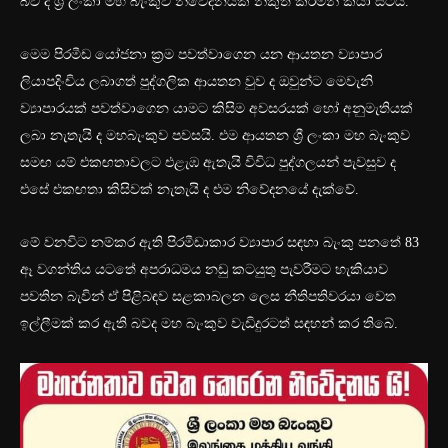
බව ද ශ්‍රී ලංකා මහ බැංකුව නිවේදනයක් නිකුත් කරමින් කියා සිටියි.
මෙම පිරමීඩ යෝජනා ක්‍රම පවත්වාගෙන යන ආයතන ව්‍යාපාර
ලියාපදිංචිය ලබාගත් පුද්ගලික ආයතන වුව ද ඔවුන්ට මෙවැනි
ව්‍යාපාරයක් පවත්වාගෙන යාමට කිසිම අවසරයක් හෝ අනුමැතියක්
ලබා නැතැයි ද මහබැංකුව පවසයි. එම ආයතන ශ්‍රී ලංකා මහ බැංකුව
සමඟ යම් එකඟතාවලට එළැඹ ඇතැයි විවිධ පුද්ගලයන් පැවසුව ද
එසේ එකඟතා කිසිවක් නැතැයි ද එම නිවේදනයේ දැක්වේ.
මේ වනවිට නම්කර ඇති පිරමීඩාකාර ව්‍යාපාර සඳහා බැංකු පනතේ 83
ඈ වගන්තිය යටතේ අපරාධමය නඩු කටයුතු පැවරීමට හැකියාව
පවතින බැවින් ඒ පිළිබඳව සළකාබලන ලෙස නීතිපතිවරයා වෙත
ඉල්ලීමක් කර ඇති බවද මහ බැංකුව වැඩිදුරටත් සඳහන් කර තිබේ.