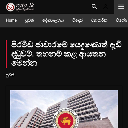
Home
පුවත්
දේශපාලනය
විදෙස්
ව්‍යාපාරික
විශේෂ
පිරමීඩ ජාවාරමේ යෙදුණොත් දැඩි
දඬුවම්. තහනම් කළ ආයතන
මෙන්න
පුවත්