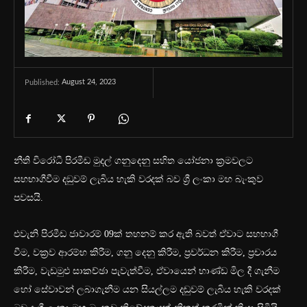
August 24, 2023
Published:
නීති විරෝධී පිරමීඩ මුදල් ගනුදෙනු සහිත යෝජනා ක්‍රමවලට
සහභාගීවීම දඞුවම් ලැබිය හැකි වරදක් බව ශ්‍රී ලංකා මහ බැංකුව
පවසයි.
එවැනි පිරමීඩ ජාවාරම් 09ක් තහනම් කර ඇති බවත් ඒවාට සහභාගී
වීම, වක්‍රව ආරම්භ කිරීම, ගනු දෙනු කිරීම, ප්‍රවර්ධන කිරීම, ප්‍රචාරය
කිරීම, වැඩමුළු සාකච්ඡා පැවැත්වීම, ඒවායෙන් භාණ්ඩ මිල දී ගැනීම
හෝ සේවාවන් ලබාගැනීම යන සියල්ලම දඬුවම් ලැබිය හැකි වරදක්