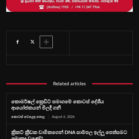
Related articles
කොමර්ෂල් ක්‍රෙඩිට් සමාගමේ කොටස් දේශීය
ආයෝජකයන් මිලදී ගනී
කොටස් වෙළෙඳ පොළ
August 6, 2026
ක්‍රිකට් ක්‍රීඩක චාමිකගෙන් DNA සාම්පල ඉල්ලූ පෙත්සමට
මොකද වුණේ?