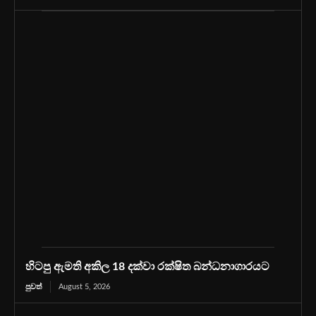
හිටපු ඇමති අකිල 18 දක්වා රක්ෂිත බන්ධනාගාරයට
පුවත්
August 5, 2026