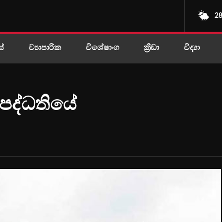
28
ස්
ව්‍යාපාරික
විශේෂාංග
ක්‍රීඩා
විද්‍යා
පද්ධතියේ