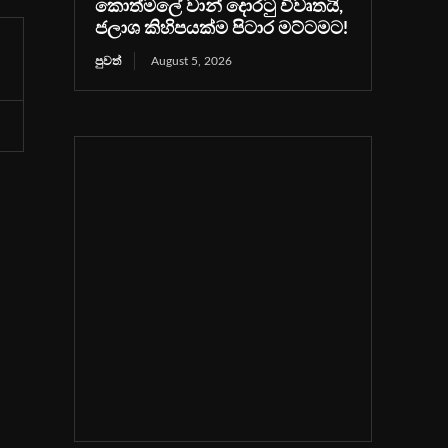
කොත්මලේ වාන් දොරටු විවෘතයි,
ජලාශ කිහිපයක්ම පිටාර මට්ටමට!
පුවත්
August 5, 2026