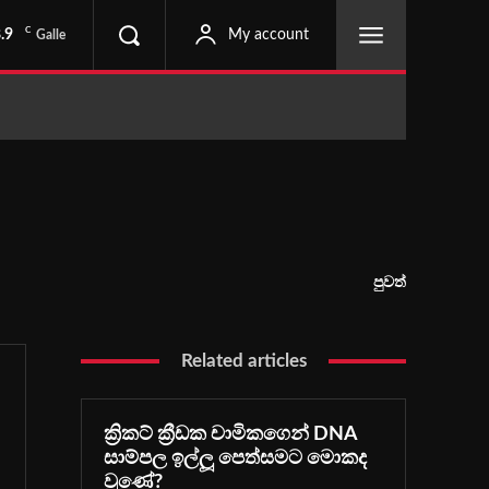
C
.9
My account
Galle
පුවත්
Related articles
ක්‍රිකට් ක්‍රීඩක චාමිකගෙන් DNA
සාම්පල ඉල්ලූ පෙත්සමට මොකද
වුණේ?