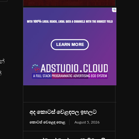
න්
්
අද කොටස් වෙළඳපල ඉහලට
කොටස් වෙළෙඳ පොළ
August 5, 2026