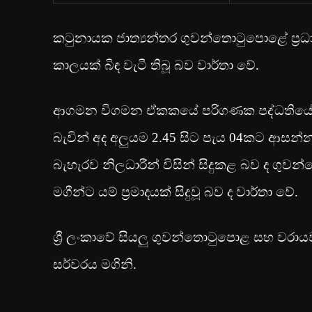
කටුනායක ජාත්‍යන්තර ගුවන්තොටුපොළේ ප්‍ර
කාලයක් බිඳ වැටී තිබූ බව වාර්තා වේ.
ආගමන විගමන ඒකකයේ පරිගණක පද්ධතියේ ඇති
බැවින් අද අලුයම 2.45 සිට පැය 04කට ආසන්
බැහැරව නිලධාරීන් විසින් සිදුකළ බව ද ගුව
මගීන්ට යම් ප්‍රමාදයක් සිදුවූ බව ද වාර්තා වේ.
ශ්‍රී ලංකාවේ සියලු ගුවන්තොටුපොළ සහ 
සර්වරය මගිනි.