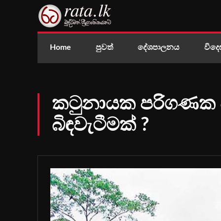
Home
පුවත්
දේශපාලනය
විදෙ
කටුනායක පරිගණක 
බිඳවැටීමක් ?