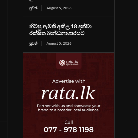
පුවත්
August 5, 2026
හිටපු ඇමති අකිල 18 දක්වා
රක්ෂිත බන්ධනාගාරයට
පුවත්
August 5, 2026