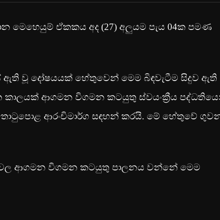
ධාන මෙහෙයුම් ඒකකය අද (27) අලුයම පැය 04ක පමණ
 වූ දෝෂයයක් හේතුවෙන් මෙම බිඳවැටීම සිදුව ඇති
න කාලයක් ආගමන විගමන කටයුතු ස්වයංක්‍රීය පද්ධතියෙ
න්තොටුපොළ ආරංචිමාර්ග සඳහන් කරයි. මේ හේතුවේ ගුවන
වරායවල ආගමන විගමන කටයුතු පාලනය වන්නේ මෙම