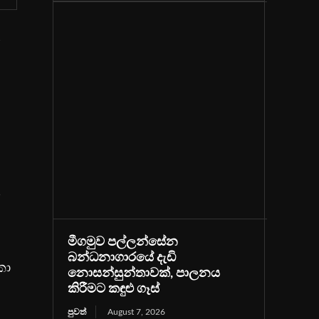
්
මීගමුව පල්ලන්සේන
බන්ධනාගාරයේ දැඩි
කා
නොසන්සුන්තාවක්, පාලනය
කිරීමට කඳුළු ගෑස්
පුවත්
August 7, 2026