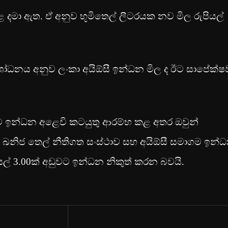
හළ දමා ඇත. ඒ අනුව භූමිතෙල් ලීටරයක නව මිල රුපියල්
ශෝධනය අනුව ලංකා අයිඕසී ඉන්ධන මිල ද ඊට සාපේක්ෂ
 ඉන්ධන අළෙවි කටයුතු ආරම්භ කළ අතර ඔවුන්
කා ඛනිජ තෙල් නීතිගත සංස්ථාව සහ අයිඕසී සමාගම ඉන්
ල් 3.00ක් අඩුවට ඉන්ධන නිකුත් කරන බවයි.