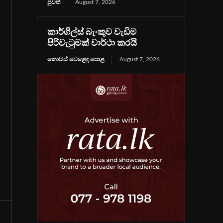
පුවත්
August 7, 2026
කාර්ගිල්ස් බැංකුව වැඩිම
පිරිවැටුමක් වාර්ථා කරයි
කොටස් වෙළෙඳ පොළ
August 7, 2026