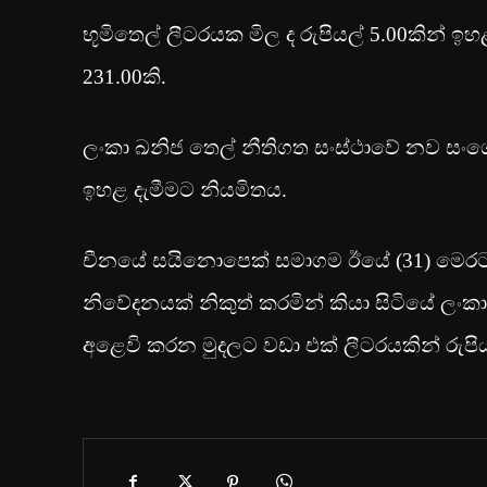
භූමිතෙල් ලීටරයක මිල ද රුපියල් 5.00කින් ඉ
231.00කි.
ලංකා ඛනිජ තෙල් නීතිගත සංස්ථාවේ නව සං
ඉහළ දැමීමට නියමිතය.
චීනයේ සයිනොපෙක් සමාගම ඊයේ (31) මෙරට
නිවේදනයක් නිකුත් කරමින් කියා සිටියේ ලං
අළෙවි කරන මුදලට වඩා එක් ලීටරයකින් රුපිය