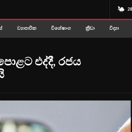
28
ස්
ව්‍යාපාරික
විශේෂාංග
ක්‍රීඩා
විද්‍යා
ොළට එද්දී, රජය
ි