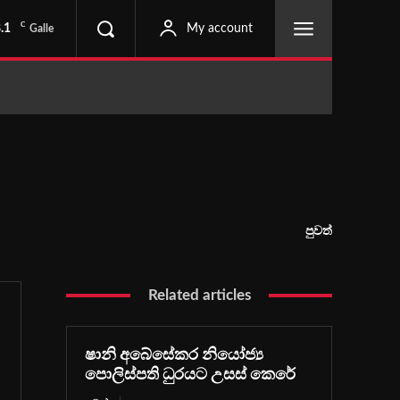
C
.1
My account
Galle
පුවත්
Related articles
ෂානි අබේසේකර නියෝජ්‍ය
පොලිස්පති ධුරයට උසස් කෙරේ