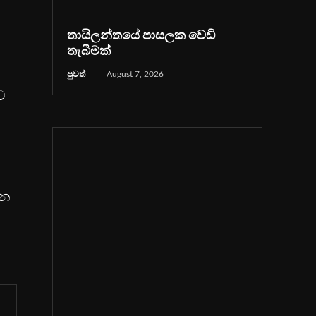
තායිලන්තයේ පාසලක වෙඩි
තැබීමක්
පුවත්
August 7, 2026
ව
ධන