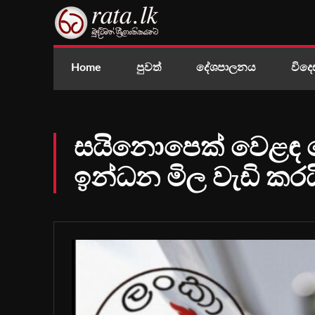
Home
පුවත්
දේශපාලනය
විදෙ
සයිනොපෙක් වෙළඳ ප
ඉන්ධන මිල වැඩි කරය